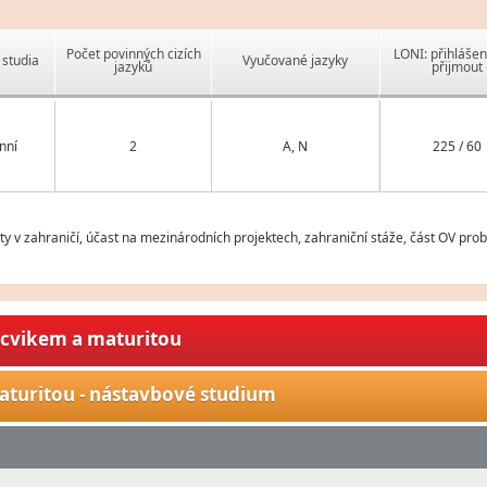
Počet povinných cizích
LONI: přihlášen
studia
Vyučované jazyky
jazyků
přijmout
nní
2
A, N
225 / 60
v zahraničí, účast na mezinárodních projektech, zahraniční stáže, část OV prob
ýcvikem a maturitou
aturitou - nástavbové studium