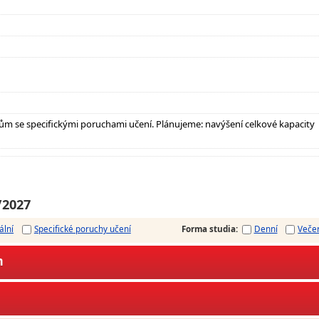
m se specifickými poruchami učení. Plánujeme: navýšení celkové kapacity
/2027
ální
Specifické poruchy učení
Forma studia
:
Denní
Veče
m