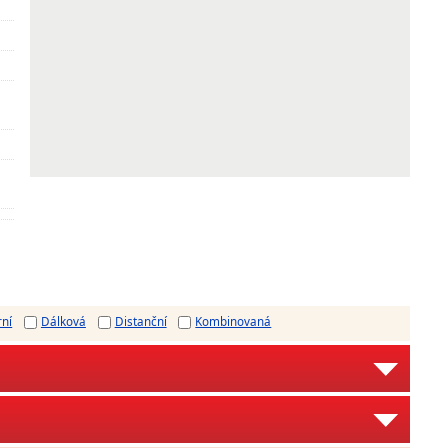
rní
Dálková
Distanční
Kombinovaná