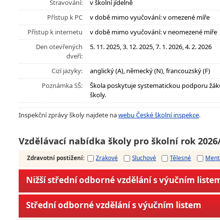
Stravování:
v školní jídelně
Přístup k PC
v době mimo vyučování: v omezené míře
Přístup k internetu
v době mimo vyučování: v neomezené míře
Den otevřených
5. 11. 2025, 3. 12. 2025, 7. 1. 2026, 4. 2. 2026
dveří:
Cizí jazyky:
anglický (A), německý (N), francouzský (F)
Poznámka SŠ:
Škola poskytuje systematickou podporu žáků
školy.
Inspekční zprávy školy najdete na
webu České školní inspekce
.
Vzdělávací nabídka školy pro školní rok 2026
Zdravotní postižení
:
Zrakové
Sluchové
Tělesné
Ment
Nižší střední odborné vzdělání s výučním liste
Střední odborné vzdělání s výučním listem