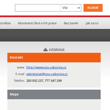
 profese
Absolventi škol a trh práce
Bez bariér
Jak na to
vytisknout
Kontakt
www
http://www.sou-cakovice.cz
E-mail
sekretariat@sou-cakovice.cz
Telefon
283 932 237, 777 347 299
Mapa