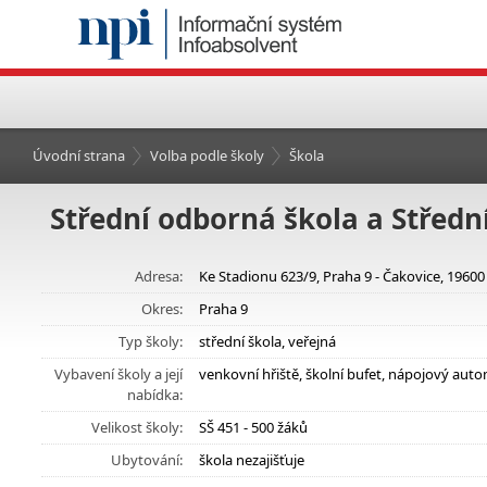
Úvodní strana
Volba podle školy
Škola
Střední odborná škola a Střední
Adresa:
Ke Stadionu 623/9, Praha 9 - Čakovice, 19600
Okres:
Praha 9
Typ školy:
střední škola, veřejná
Vybavení školy a její
venkovní hřiště, školní bufet, nápojový auto
nabídka:
Velikost školy:
SŠ 451 - 500 žáků
Ubytování:
škola nezajišťuje