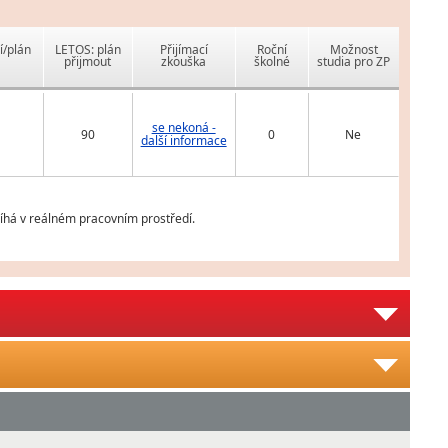
í/plán
LETOS: plán
Přijímací
Roční
Možnost
přijmout
zkouška
školné
studia pro ZP
se nekoná -
90
0
Ne
další informace
íhá v reálném pracovním prostředí.