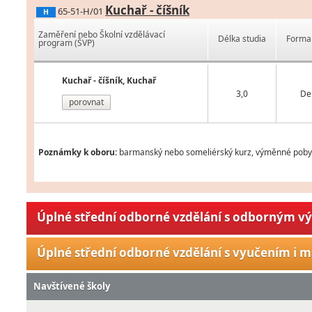
Kuchař - číšník
65-51-H/01
H
Zaměření nebo Školní vzdělávací
Délka studia
Forma 
program (ŠVP)
Kuchař - číšník, Kuchař
3,0
De
porovnat
Poznámky k oboru:
barmanský nebo someliérský kurz, výměnné pobyty 
Úplné střední odborné vzdělání s odborným v
Úplné střední odborné vzdělání s vyučením i m
Navštívené školy