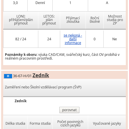
3,0
Denní
1
A
LONI:
LETOS:
Možnost
Přijímací
Roční
přihlášení/plán
plán
studia pro
zkouška
školné
přijmout
přijmout
ZP
se nekoná -
82 / 24
24
další
0
Ne
informace
Poznámky k oboru:
výuka CAD/CAM, svářečský kurz, část OV probíhá v
reálném pracovním prostředí.
Zedník
36-67-H/01
H
Zaměření nebo Školní vzdělávací program (ŠVP)
Zedník
porovnat
Počet povinných
Délka studia
Forma studia
Vyučované jazyky
cizích jazyků