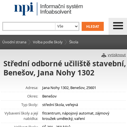
Úvodní strana
Volba podle školy
Škola
vytisknout
Střední odborné učiliště stavební,
Benešov, Jana Nohy 1302
Adresa:
Jana Nohy 1302, Benešov, 25601
Okres:
Benešov
Typ školy:
střední škola, veřejná
Vybavení školy a její
fitcentrum, nápojový automat, zájmový
nabídka:
kroužek umělecký, vaření