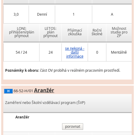
3,0
Denní
1
A
LONI:
LETOS:
Možnost
Přijímací
Roční
přihlášení/plán
plán
studia pro
zkouška
školné
přijmout
přijmout
ZP
se nekoná -
54 / 24
24
další
0
Mentálně
informace
Poznámky k oboru:
část OV probíhá v reálném pracovním prostředí.
Aranžér
66-52-H/01
H
Zaměření nebo Školní vzdělávací program (ŠVP)
Aranžér
porovnat