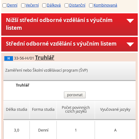
Denní
Večerní
Dálková
Distanční
Kombinovaná
Nižší střední odborné vzdělání s výučním
listem
Střední odborné vzdělání s výučním listem
Truhlář
33-56-H/01
H
Zaměření nebo Školní vzdělávací program (ŠVP)
Truhlář
porovnat
Počet povinných
Délka studia
Forma studia
Vyučované jazyky
cizích jazyků
3,0
Denní
1
A