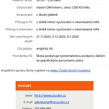
Velikost školy:
SŠ 201 - 250 žáků
Ubytování:
vlastní DM/intern., cena 1200 Kč/měs.
Stravování:
v školní jídelně
Přístup k PC
v době mimo vyučování: v neomezené míře
Přístup k internetu
v době mimo vyučování: v neomezené míře
Den otevřených
21.112025, 5.12.2025, 9.1.2026
dveří:
Cizí jazyky:
anglický (A)
Poznámka SŠ:
Škola poskytuje systematickou podporu žákům
se specifickými poruchami učení.
Inspekční zprávy školy najdete na
webu České školní inspekce
.
Kontakt
www
http://www.sousbn.cz
E-mail
sekretariat@souusbn.cz
Telefon
731 656 084