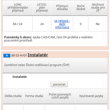
LONI:
LETOS:
Možnost
Přijímací
Roční
přihlášení/plán
plán
studia pro
zkouška
školné
přijmout
přijmout
ZP
se nekoná -
66 / 24
24
další
0
Ne
informace
Poznámky k oboru:
výuka CAD/CAM, část OV probíhá v reálném
pracovním prostředí.
Instalatér
36-52-H/01
H
Zaměření nebo Školní vzdělávací program (ŠVP)
Instalatér
porovnat
Počet povinných
Délka studia
Forma studia
Vyučované jazyky
cizích jazyků