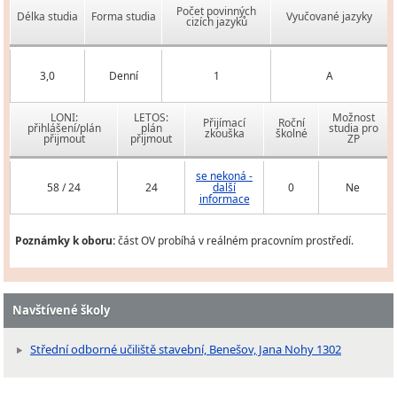
Počet povinných
Délka studia
Forma studia
Vyučované jazyky
cizích jazyků
3,0
Denní
1
A
LONI:
LETOS:
Možnost
Přijímací
Roční
přihlášení/plán
plán
studia pro
zkouška
školné
přijmout
přijmout
ZP
se nekoná -
58 / 24
24
další
0
Ne
informace
Poznámky k oboru:
část OV probíhá v reálném pracovním prostředí.
Navštívené školy
Střední odborné učiliště stavební, Benešov, Jana Nohy 1302