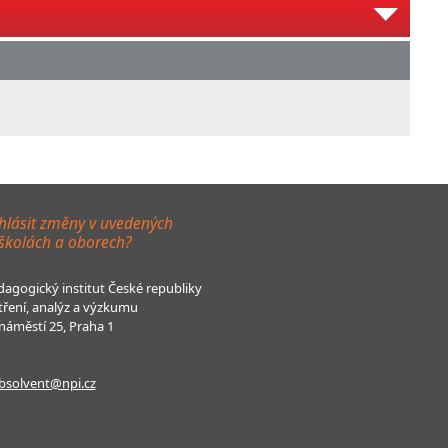
hlásit změny v uvedených
 školách a oborech?
agogický institut České republiky
tření, analýz a výzkumu
áměstí 25, Praha 1
bsolvent@npi.cz