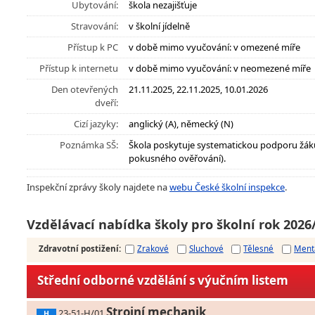
Ubytování:
škola nezajišťuje
Stravování:
v školní jídelně
Přístup k PC
v době mimo vyučování: v omezené míře
Přístup k internetu
v době mimo vyučování: v neomezené míře
Den otevřených
21.11.2025, 22.11.2025, 10.01.2026
dveří:
Cizí jazyky:
anglický (A), německý (N)
Poznámka SŠ:
Škola poskytuje systematickou podporu žák
pokusného ověřování).
Inspekční zprávy školy najdete na
webu České školní inspekce
.
Vzdělávací nabídka školy pro školní rok 2026
Zdravotní postižení
:
Zrakové
Sluchové
Tělesné
Ment
Střední odborné vzdělání s výučním listem
Strojní mechanik
23-51-H/01
H