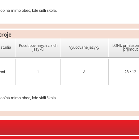
obíhá mimo obec, kde sídlí škola.
troje
Počet povinných cizích
LONI: přihlášen
studia
Vyučované jazyky
jazyků
přijmout
nní
1
A
28 / 12
obíhá mimo obec, kde sídlí škola.