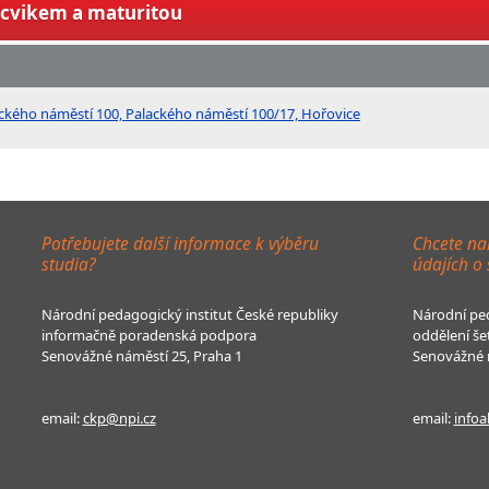
ýcvikem a maturitou
lackého náměstí 100, Palackého náměstí 100/17, Hořovice
Potřebujete další informace k výběru
Chcete na
studia?
údajích o
Národní pedagogický institut České republiky
Národní ped
informačně poradenská podpora
oddělení še
Senovážné náměstí 25, Praha 1
Senovážné n
email:
ckp@npi.cz
email:
infoa