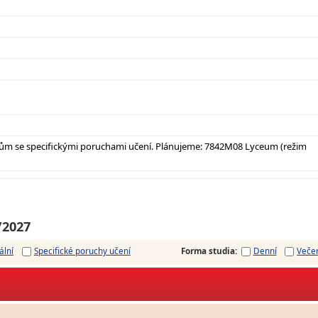
ům se specifickými poruchami učení. Plánujeme: 7842M08 Lyceum (režim
/2027
ální
Specifické poruchy učení
Forma studia
:
Denní
Veče