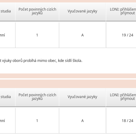
Počet povinných cizích
LONI: přihlášen
studia
Vyučované jazyky
jazyků
přijmout
nní
1
A
19 / 24
t výuky oborů probíhá mimo obec, kde sídlí škola.
Počet povinných cizích
LONI: přihlášen
studia
Vyučované jazyky
jazyků
přijmout
nní
1
A
18 / 24