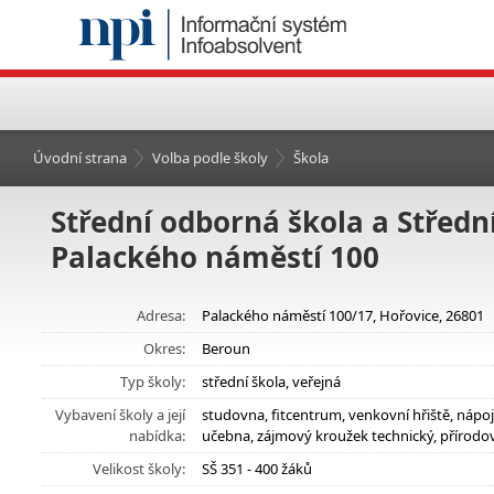
Úvodní strana
Volba podle školy
Škola
Střední odborná škola a Střední
Palackého náměstí 100
Adresa:
Palackého náměstí 100/17, Hořovice, 26801
Okres:
Beroun
Typ školy:
střední škola, veřejná
Vybavení školy a její
studovna, fitcentrum, venkovní hřiště, nápo
nabídka:
učebna, zájmový kroužek technický, přírod
Velikost školy:
SŠ 351 - 400 žáků