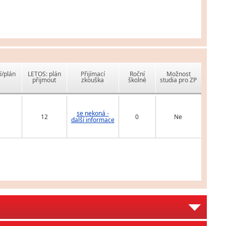
í/plán
LETOS: plán
Přijímací
Roční
Možnost
přijmout
zkouška
školné
studia pro ZP
se nekoná -
12
0
Ne
další informace