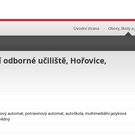
Úvodní strana
Obory, školy a
 odborné učiliště, Hořovice,
jový automat, potravinový automat, autoškola, multimediální jazyková
ovědný