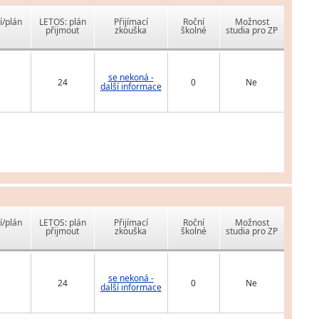
í/plán
LETOS: plán
Přijímací
Roční
Možnost
přijmout
zkouška
školné
studia pro ZP
se nekoná -
24
0
Ne
další informace
í/plán
LETOS: plán
Přijímací
Roční
Možnost
přijmout
zkouška
školné
studia pro ZP
se nekoná -
24
0
Ne
další informace