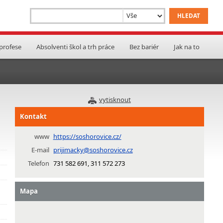
 profese
Absolventi škol a trh práce
Bez bariér
Jak na to
vytisknout
Kontakt
www
https://soshorovice.cz/
E-mail
prijimacky@soshorovice.cz
Telefon
731 582 691, 311 572 273
Mapa