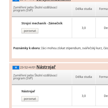
Zaměření nebo Školní vzdělávací
Délka studia
Forma 
program (ŠVP)
Strojní mechanik - Zámečník
3,0
De
porovnat
Poznámky k oboru:
žáci mohou získat stipendium, svářečský kurz, čás
Nástrojař
23-52-H/01
H
Zaměření nebo Školní vzdělávací
Délka studia
Forma 
program (ŠVP)
Nástrojař
3,0
De
porovnat