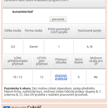
Zaměření nebo Školní vzdělávací program (ŠVP)
Autoelektrikář
porovnat
Počet povinných
Délka studia
Forma studia
Vyučované jazyky
cizích jazyků
3,0
Denní
1
A, N
LONI:
LETOS:
Možnost
Přijímací
Roční
přihlášení/plán
plán
studia pro
zkouška
školné
přijmout
přijmout
ZP
písemná,
16 / 12
12
0
Ne
praktická
Poznámky k oboru:
žáci mohou získat stipendium, výuka předmětu
Fiktivní firmy, svářečský kurz, možnost získat řidičský průkaz skupiny B, C
(zdarma B, C), část OV probíhá v reálném pracovním prostředí.
Cukrář
29-54-H/01