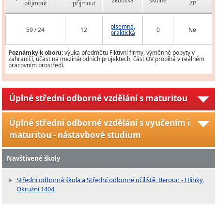
zkouška
školné
přijmout
přijmout
ZP
písemná,
59 / 24
12
0
Ne
praktická
Poznámky k oboru:
výuka předmětu Fiktivní firmy, výměnné pobyty v
zahraničí, účast na mezinárodních projektech, část OV probíhá v reálném
pracovním prostředí.
Úplné střední odborné vzdělání s maturitou
Úplné střední odborné vzdělání s vyučením i
maturitou - nástavbové studium
Navštívené školy
Střední odborná škola a Střední odborné učiliště, Beroun - Hlinky,
Okružní 1404