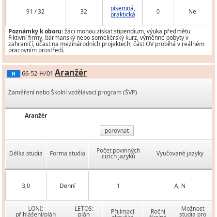
písemná,
91 / 32
32
0
Ne
praktická
Poznámky k oboru:
žáci mohou získat stipendium, výuka předmětu
Fiktivní firmy, barmanský nebo someliérský kurz, výměnné pobyty v
zahraničí, účast na mezinárodních projektech, část OV probíhá v reálném
pracovním prostředí.
Aranžér
66-52-H/01
H
Zaměření nebo Školní vzdělávací program (ŠVP)
Aranžér
porovnat
Počet povinných
Délka studia
Forma studia
Vyučované jazyky
cizích jazyků
3,0
Denní
1
A, N
LONI:
LETOS:
Možnost
Přijímací
Roční
přihlášení/plán
plán
studia pro