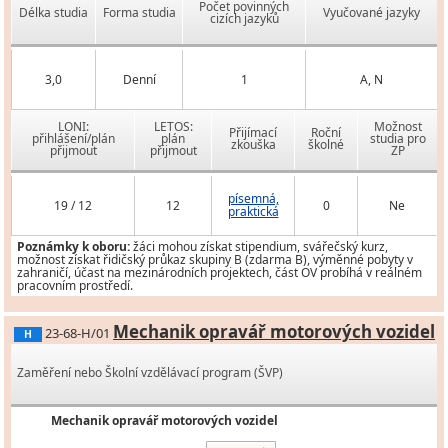
Počet povinných
Délka studia
Forma studia
Vyučované jazyky
cizích jazyků
3,0
Denní
1
A, N
LONI:
LETOS:
Možnost
Přijímací
Roční
přihlášení/plán
plán
studia pro
zkouška
školné
přijmout
přijmout
ZP
písemná,
19 / 12
12
0
Ne
praktická
Poznámky k oboru:
žáci mohou získat stipendium, svářečský kurz,
možnost získat řidičský průkaz skupiny B (zdarma B), výměnné pobyty v
zahraničí, účast na mezinárodních projektech, část OV probíhá v reálném
pracovním prostředí.
Mechanik opravář motorových vozidel
23-68-H/01
H
Zaměření nebo Školní vzdělávací program (ŠVP)
Mechanik opravář motorových vozidel