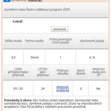
H
Zaměření nebo Školní vzdělávací program (ŠVP)
Cukrář
porovnat
Počet povinných
Délka studia
Forma studia
Vyučované jazyky
cizích jazyků
3,0
Denní
1
A, N
LONI:
LETOS:
Možnost
Přijímací
Roční
přihlášení/plán
plán
studia pro
zkouška
školné
přijmout
přijmout
ZP
písemná,
93 / 20
24
0
Ne
praktická
Poznámky k oboru:
žáci mohou získat stipendium, barmanský nebo
someliérský kurz, výměnné pobyty v zahraničí, účast na mezinárodních
projektech, část OV probíhá v reálném pracovním prostředí.