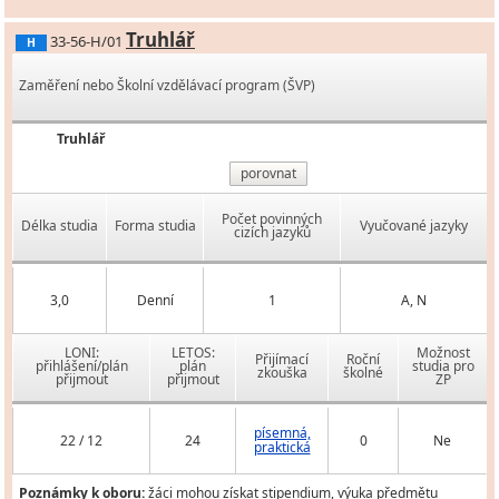
Truhlář
33-56-H/01
H
Zaměření nebo Školní vzdělávací program (ŠVP)
Truhlář
porovnat
Počet povinných
Délka studia
Forma studia
Vyučované jazyky
cizích jazyků
3,0
Denní
1
A, N
LONI:
LETOS:
Možnost
Přijímací
Roční
přihlášení/plán
plán
studia pro
zkouška
školné
přijmout
přijmout
ZP
písemná,
22 / 12
24
0
Ne
praktická
Poznámky k oboru:
žáci mohou získat stipendium, výuka předmětu