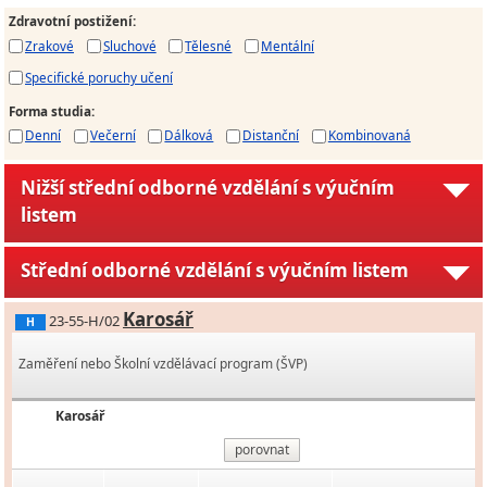
Zdravotní postižení
:
Zrakové
Sluchové
Tělesné
Mentální
Specifické poruchy učení
Forma studia
:
Denní
Večerní
Dálková
Distanční
Kombinovaná
Nižší střední odborné vzdělání s výučním
listem
Střední odborné vzdělání s výučním listem
Karosář
23-55-H/02
H
Zaměření nebo Školní vzdělávací program (ŠVP)
Karosář
porovnat