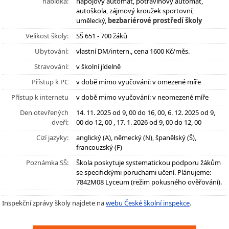
nabídka:
nápojový automat, potravinový automat,
autoškola, zájmový kroužek sportovní,
umělecký,
bezbariérové prostředí školy
Velikost školy:
SŠ 651 - 700 žáků
Ubytování:
vlastní DM/intern., cena 1600 Kč/měs.
Stravování:
v školní jídelně
Přístup k PC
v době mimo vyučování: v omezené míře
Přístup k internetu
v době mimo vyučování: v neomezené míře
Den otevřených
14. 11. 2025 od 9, 00 do 16, 00, 6. 12. 2025 od 9,
dveří:
00 do 12, 00 , 17. 1. 2026 od 9, 00 do 12, 00
Cizí jazyky:
anglický (A), německý (N), španělský (Š),
francouzský (F)
Poznámka SŠ:
Škola poskytuje systematickou podporu žákům
se specifickými poruchami učení. Plánujeme:
7842M08 Lyceum (režim pokusného ověřování).
Inspekční zprávy školy najdete na
webu České školní inspekce
.