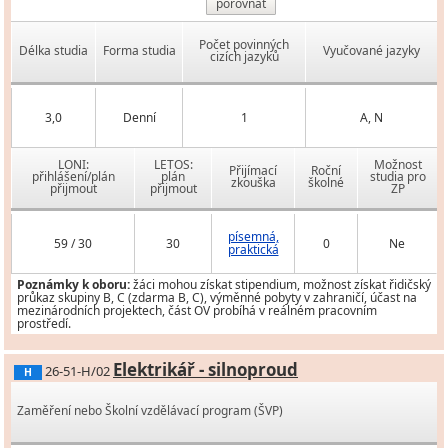
porovnat
Počet povinných
Délka studia
Forma studia
Vyučované jazyky
cizích jazyků
3,0
Denní
1
A, N
LONI:
LETOS:
Možnost
Přijímací
Roční
přihlášení/plán
plán
studia pro
zkouška
školné
přijmout
přijmout
ZP
písemná,
59 / 30
30
0
Ne
praktická
Poznámky k oboru:
žáci mohou získat stipendium, možnost získat řidičský
průkaz skupiny B, C (zdarma B, C), výměnné pobyty v zahraničí, účast na
mezinárodních projektech, část OV probíhá v reálném pracovním
prostředí.
Elektrikář - silnoproud
26-51-H/02
H
Zaměření nebo Školní vzdělávací program (ŠVP)