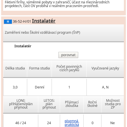
Fiktivní firmy, výměnné pobyty v zahraničí, účast na mezinárodních
projektech, část OV probíhá v reálném pracovním prostředí.
Instalatér
36-52-H/01
H
Zaměření nebo Školní vzdělávací program (ŠVP)
Instalatér
porovnat
Počet povinných
Délka studia
Forma studia
Vyučované jazyky
cizích jazyků
3,0
Denní
1
A, N
LONI:
LETOS:
Možnost
Přijímací
Roční
přihlášení/plán
plán
studia pro
zkouška
školné
přijmout
přijmout
ZP
písemná,
46 / 24
24
0
Ne
praktická