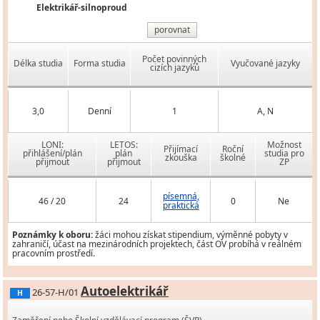
Elektrikář-silnoproud
porovnat
Počet povinných
Délka studia
Forma studia
Vyučované jazyky
cizích jazyků
3,0
Denní
1
A, N
LONI:
LETOS:
Možnost
Přijímací
Roční
přihlášení/plán
plán
studia pro
zkouška
školné
přijmout
přijmout
ZP
písemná,
46 / 20
24
0
Ne
praktická
Poznámky k oboru:
žáci mohou získat stipendium, výměnné pobyty v
zahraničí, účast na mezinárodních projektech, část OV probíhá v reálném
pracovním prostředí.
Autoelektrikář
26-57-H/01
H