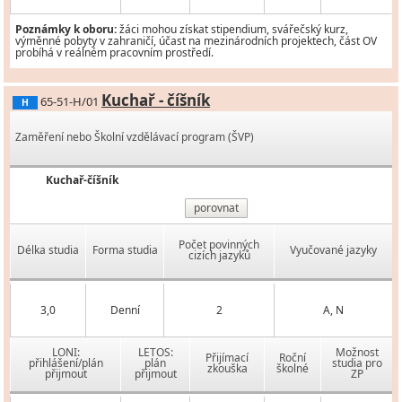
Poznámky k oboru:
žáci mohou získat stipendium, svářečský kurz,
výměnné pobyty v zahraničí, účast na mezinárodních projektech, část OV
probíhá v reálném pracovním prostředí.
Kuchař - číšník
65-51-H/01
H
Zaměření nebo Školní vzdělávací program (ŠVP)
Kuchař-číšník
porovnat
Počet povinných
Délka studia
Forma studia
Vyučované jazyky
cizích jazyků
3,0
Denní
2
A, N
LONI:
LETOS:
Možnost
Přijímací
Roční
přihlášení/plán
plán
studia pro
zkouška
školné
přijmout
přijmout
ZP