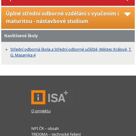
Úplné střední odborné vzdělání s vyučením i
maturitou - nástavbové studium
Navštívené školy
Střední odborná škola a Střední odborné učiliště, Městec Králové, T.
G. Masaryka 4
O projektu
NPI ČR – obsah
TREXIMA – technické řešení