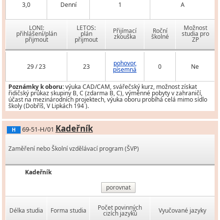
3,0
Denní
1
A
LONI:
LETOS:
Možnost
Přijímací
Roční
přihlášení/plán
plán
studia pro
zkouška
školné
přijmout
přijmout
ZP
pohovor,
29 / 23
23
0
Ne
písemná
Poznámky k oboru:
výuka CAD/CAM, svářečský kurz, možnost získat
řidičský průkaz skupiny B, C (zdarma B, C), výměnné pobyty v zahraničí,
účast na mezinárodních projektech, výuka oboru probíhá celá mimo sídlo
školy (Dobříš, V Lipkách 194 ).
Kadeřník
69-51-H/01
H
Zaměření nebo Školní vzdělávací program (ŠVP)
Kadeřník
porovnat
Počet povinných
Délka studia
Forma studia
Vyučované jazyky
cizích jazyků