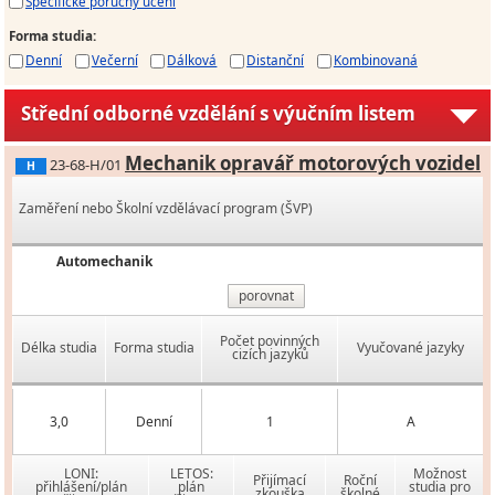
Specifické poruchy učení
Forma studia
:
Denní
Večerní
Dálková
Distanční
Kombinovaná
Střední odborné vzdělání s výučním listem
Mechanik opravář motorových vozidel
23-68-H/01
H
Zaměření nebo Školní vzdělávací program (ŠVP)
Automechanik
porovnat
Počet povinných
Délka studia
Forma studia
Vyučované jazyky
cizích jazyků
3,0
Denní
1
A
LONI:
LETOS:
Možnost
Přijímací
Roční
přihlášení/plán
plán
studia pro
zkouška
školné