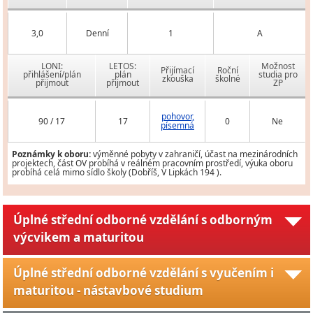
3,0
Denní
1
A
LONI:
LETOS:
Možnost
Přijímací
Roční
přihlášení/plán
plán
studia pro
zkouška
školné
přijmout
přijmout
ZP
pohovor,
90 / 17
17
0
Ne
písemná
Poznámky k oboru:
výměnné pobyty v zahraničí, účast na mezinárodních
projektech, část OV probíhá v reálném pracovním prostředí, výuka oboru
probíhá celá mimo sídlo školy (Dobříš, V Lipkách 194 ).
Úplné střední odborné vzdělání s odborným
výcvikem a maturitou
Úplné střední odborné vzdělání s vyučením i
maturitou - nástavbové studium