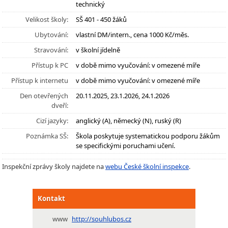
technický
Velikost školy:
SŠ 401 - 450 žáků
Ubytování:
vlastní DM/intern., cena 1000 Kč/měs.
Stravování:
v školní jídelně
Přístup k PC
v době mimo vyučování: v omezené míře
Přístup k internetu
v době mimo vyučování: v omezené míře
Den otevřených
20.11.2025, 23.1.2026, 24.1.2026
dveří:
Cizí jazyky:
anglický (A), německý (N), ruský (R)
Poznámka SŠ:
Škola poskytuje systematickou podporu žákům
se specifickými poruchami učení.
Inspekční zprávy školy najdete na
webu České školní inspekce
.
Kontakt
www
http://souhlubos.cz