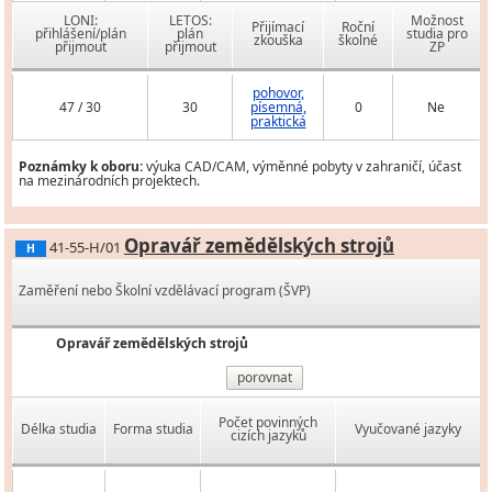
LONI:
LETOS:
Možnost
Přijímací
Roční
přihlášení/plán
plán
studia pro
zkouška
školné
přijmout
přijmout
ZP
pohovor,
47 / 30
30
písemná,
0
Ne
praktická
Poznámky k oboru:
výuka CAD/CAM, výměnné pobyty v zahraničí, účast
na mezinárodních projektech.
Opravář zemědělských strojů
41-55-H/01
H
Zaměření nebo Školní vzdělávací program (ŠVP)
Opravář zemědělských strojů
porovnat
Počet povinných
Délka studia
Forma studia
Vyučované jazyky
cizích jazyků