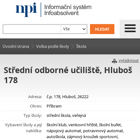
Úvodní strana
Volba podle školy
Škola
vytisknout
Střední odborné učiliště, Hluboš
178
Adresa:
č.p. 178, Hluboš, 26222
Okres:
Příbram
Typ školy:
střední škola, veřejná
Vybavení školy a její
školní klub, venkovní hřiště, školní bufet,
nabídka:
nápojový automat, potravinový automat,
autoškola, zájmový kroužek sportovní,