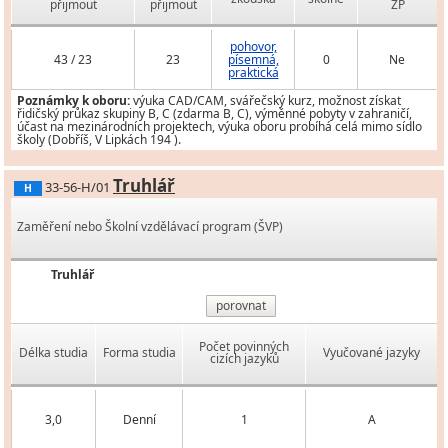
přijmout
přijmout
ZP
pohovor,
43 / 23
23
písemná,
0
Ne
praktická
Poznámky k oboru:
výuka CAD/CAM, svářečský kurz, možnost získat
řidičský průkaz skupiny B, C (zdarma B, C), výměnné pobyty v zahraničí,
účast na mezinárodních projektech, výuka oboru probíhá celá mimo sídlo
školy (Dobříš, V Lipkách 194 ).
Truhlář
33-56-H/01
H
Zaměření nebo Školní vzdělávací program (ŠVP)
Truhlář
porovnat
Počet povinných
Délka studia
Forma studia
Vyučované jazyky
cizích jazyků
3,0
Denní
1
A