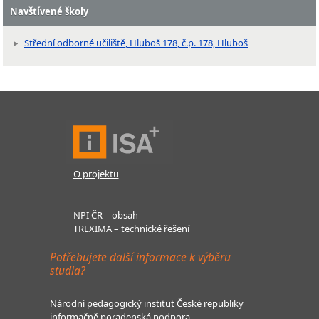
Navštívené školy
Střední odborné učiliště, Hluboš 178, č.p. 178, Hluboš
O projektu
NPI ČR – obsah
TREXIMA – technické řešení
Potřebujete další informace k výběru
studia?
Národní pedagogický institut České republiky
informačně poradenská podpora