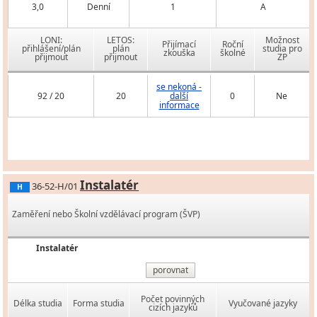
3,0
Denní
1
A
LONI:
LETOS:
Možnost
Přijímací
Roční
přihlášení/plán
plán
studia pro
zkouška
školné
přijmout
přijmout
ZP
se nekoná -
92 / 20
20
další
0
Ne
informace
Instalatér
36-52-H/01
H
Zaměření nebo Školní vzdělávací program (ŠVP)
Instalatér
porovnat
Počet povinných
Délka studia
Forma studia
Vyučované jazyky
cizích jazyků