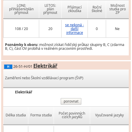
LONI:
LETOS:
Možnost
Přijímací
Roční
přihlášení/plán
plán
studia pro
zkouška
školné
přijmout
přijmout
ZP
se nekoná -
108 / 20
20
další
0
Ne
informace
Poznámky k oboru:
možnost získat řidičský průkaz skupiny B, C (zdarma
B, C), část OV probíhá v reálném pracovním prostředí.
Elektrikář
26-51-H/01
H
Zaměření nebo Školní vzdělávací program (ŠVP)
Elektrikář
porovnat
Počet povinných
Délka studia
Forma studia
Vyučované jazyky
cizích jazyků