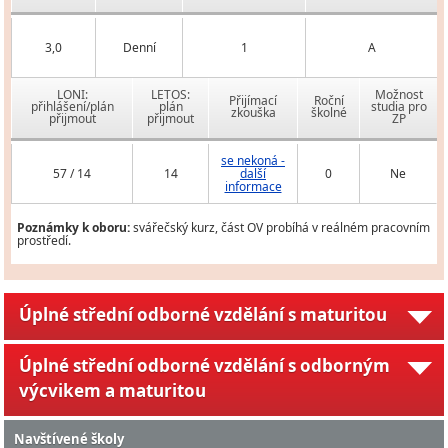
3,0
Denní
1
A
LONI:
LETOS:
Možnost
Přijímací
Roční
přihlášení/plán
plán
studia pro
zkouška
školné
přijmout
přijmout
ZP
se nekoná -
57 / 14
14
další
0
Ne
informace
Poznámky k oboru:
svářečský kurz, část OV probíhá v reálném pracovním
prostředí.
Úplné střední odborné vzdělání s maturitou
Úplné střední odborné vzdělání s odborným
výcvikem a maturitou
Navštívené školy