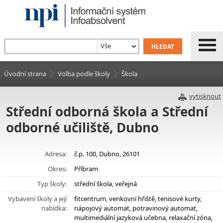
Úvodní strana
Volba podle školy
Škola
vytisknout
Střední odborná škola a Střední
odborné učiliště, Dubno
Adresa:
č.p. 100, Dubno, 26101
Okres:
Příbram
Typ školy:
střední škola, veřejná
Vybavení školy a její
fitcentrum, venkovní hřiště, tenisové kurty,
nabídka:
nápojový automat, potravinový automat,
multimediální jazyková učebna, relaxační zóna,