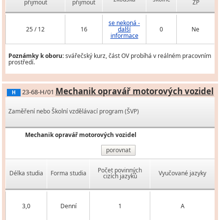
přijmout
přijmout
ZP
se nekoná -
25 / 12
16
další
0
Ne
informace
Poznámky k oboru:
svářečský kurz, část OV probíhá v reálném pracovním
prostředí.
Mechanik opravář motorových vozidel
23-68-H/01
H
Zaměření nebo Školní vzdělávací program (ŠVP)
Mechanik opravář motorových vozidel
porovnat
Počet povinných
Délka studia
Forma studia
Vyučované jazyky
cizích jazyků
3,0
Denní
1
A