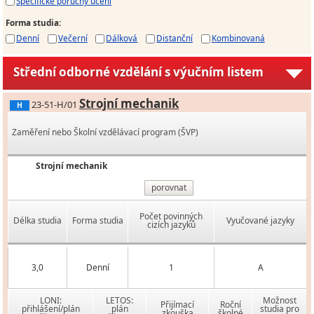
Specifické poruchy učení
Forma studia
:
Denní
Večerní
Dálková
Distanční
Kombinovaná
Střední odborné vzdělání s výučním listem
Strojní mechanik
23-51-H/01
H
Zaměření nebo Školní vzdělávací program (ŠVP)
Strojní mechanik
porovnat
Počet povinných
Délka studia
Forma studia
Vyučované jazyky
cizích jazyků
3,0
Denní
1
A
LONI:
LETOS:
Možnost
Přijímací
Roční
přihlášení/plán
plán
studia pro
zkouška
školné