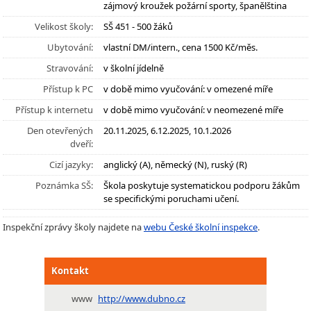
zájmový kroužek požární sporty, španělština
Velikost školy:
SŠ 451 - 500 žáků
Ubytování:
vlastní DM/intern., cena 1500 Kč/měs.
Stravování:
v školní jídelně
Přístup k PC
v době mimo vyučování: v omezené míře
Přístup k internetu
v době mimo vyučování: v neomezené míře
Den otevřených
20.11.2025, 6.12.2025, 10.1.2026
dveří:
Cizí jazyky:
anglický (A), německý (N), ruský (R)
Poznámka SŠ:
Škola poskytuje systematickou podporu žákům
se specifickými poruchami učení.
Inspekční zprávy školy najdete na
webu České školní inspekce
.
Kontakt
www
http://www.dubno.cz