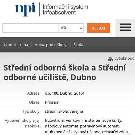
Úvodní strana
Volba podle školy
Škola
vytisknout
Střední odborná škola a Střední
odborné učiliště, Dubno
Adresa:
č.p. 100, Dubno, 26101
Okres:
Příbram
Typ školy:
střední škola, veřejná
Vybavení školy a její
fitcentrum, venkovní hřiště, tenisové kurty,
nabídka:
nápojový automat, potravinový automat,
multimediální jazyková učebna, relaxační zóna,