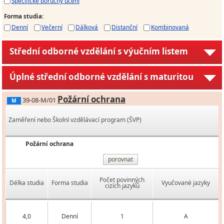
Specifické poruchy učení
Forma studia
:
Denní
Večerní
Dálková
Distanční
Kombinovaná
Střední odborné vzdělání s výučním listem
Úplné střední odborné vzdělání s maturitou
Požární ochrana
39-08-M/01
M
Zaměření nebo Školní vzdělávací program (ŠVP)
Požární ochrana
porovnat
Počet povinných
Délka studia
Forma studia
Vyučované jazyky
cizích jazyků
4,0
Denní
1
A