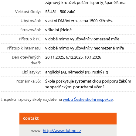
zájmový kroužek požární sporty, španělština
Velikost školy:
SŠ 451 - 500 žáků
Ubytování:
vlastní DM/intern., cena 1500 Kč/měs.
Stravování:
v školní jídelně
Přístup k PC
v době mimo vyučování: v omezené míře
Přístup k internetu
v době mimo vyučování: v neomezené míře
Den otevřených
20.11.2025, 6.12.2025, 10.1.2026
dveří:
Cizí jazyky:
anglický (A), německý (N), ruský (R)
Poznámka SŠ:
Škola poskytuje systematickou podporu žákům
se specifickými poruchami učení.
Inspekční zprávy školy najdete na
webu České školní inspekce
.
Kontakt
www
http://www.dubno.cz