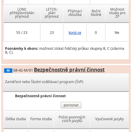
LONI:
LETOS:
Možnost
Přijímací
Roční
přihlášení/plán
plán
studia pro
zkouška
školné
přijmout
přijmout
ZP
55 / 23
23
koná se
0
Ne
Poznámky k oboru:
možnost získat řidičský průkaz skupiny B, C (zdarma
B, C).
Bezpečnostně právní činnost
68-42-M/01
M
Zaměření nebo Školní vzdělávací program (ŠVP)
Bezpečnostně právní činnost
porovnat
Počet povinných
Délka studia
Forma studia
Vyučované jazyky
cizích jazyků