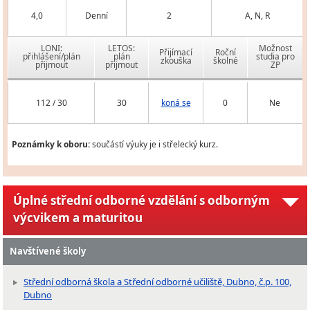
4,0
Denní
2
A, N, R
LONI:
LETOS:
Možnost
Přijímací
Roční
přihlášení/plán
plán
studia pro
zkouška
školné
přijmout
přijmout
ZP
112 / 30
30
koná se
0
Ne
Poznámky k oboru:
součástí výuky je i střelecký kurz.
Úplné střední odborné vzdělání s odborným
výcvikem a maturitou
Navštívené školy
Střední odborná škola a Střední odborné učiliště, Dubno, č.p. 100,
Dubno