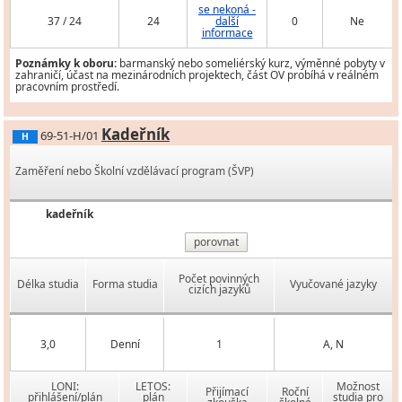
se nekoná -
37 / 24
24
další
0
Ne
informace
Poznámky k oboru:
barmanský nebo someliérský kurz, výměnné pobyty v
zahraničí, účast na mezinárodních projektech, část OV probíhá v reálném
pracovním prostředí.
Kadeřník
69-51-H/01
H
Zaměření nebo Školní vzdělávací program (ŠVP)
kadeřník
porovnat
Počet povinných
Délka studia
Forma studia
Vyučované jazyky
cizích jazyků
3,0
Denní
1
A, N
LONI:
LETOS:
Možnost
Přijímací
Roční
přihlášení/plán
plán
studia pro