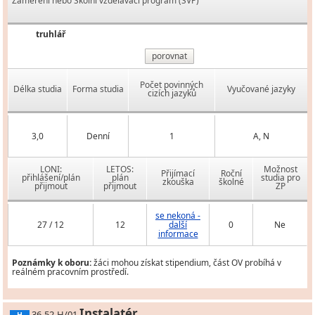
Zaměření nebo Školní vzdělávací program (ŠVP)
truhlář
porovnat
Počet povinných
Délka studia
Forma studia
Vyučované jazyky
cizích jazyků
3,0
Denní
1
A, N
LONI:
LETOS:
Možnost
Přijímací
Roční
přihlášení/plán
plán
studia pro
zkouška
školné
přijmout
přijmout
ZP
se nekoná -
27 / 12
12
další
0
Ne
informace
Poznámky k oboru:
žáci mohou získat stipendium, část OV probíhá v
reálném pracovním prostředí.
Instalatér
36-52-H/01