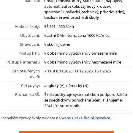
nabídka:
hřiště, tenisové kurty, školní bufet, nápojový
automat, autoškola, zájmový kroužek
sportovní, umělecký, technický, přírodovědný,
bezbariérové prostředí školy
Velikost školy:
SŠ 501 - 550 žáků
Ubytování:
vlastní DM/intern., cena 1600 Kč/měs.
Stravování:
v školní jídelně
Přístup k PC
v době mimo vyučování: v omezené míře
Přístup k internetu
v době mimo vyučování: v neomezené míře
Den otevřených
7.11. a 8.11.2025, 11.12.2025, 16.1.2026
dveří:
Cizí jazyky:
anglický (A), německý (N)
Poznámka SŠ:
Škola poskytuje systematickou podporu žákům
se specifickými poruchami učení. Plánujeme:
3941L01 Autotronik.
Inspekční zprávy školy najdete na
webu České školní inspekce
.