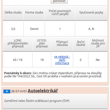
porovnat
Počet povinných
Délka studia
Forma studia
Vyučované jazyky
cizích jazyků
3,0
Denní
1
A, N
LONI:
LETOS:
Možnost
Přijímací
Roční
přihlášení/plán
plán
studia pro
zkouška
školné
přijmout
přijmout
ZP
se nekoná -
43 / 18
18
další
0
Ne
informace
Poznámky k oboru:
žáci mohou získat stipendium, příprava na zkoušky
podle NV 194/2022 Sb., část OV probíhá v reálném pracovním prostředí.
Autoelektrikář
26-57-H/01
H
Zaměření nebo Školní vzdělávací program (ŠVP)