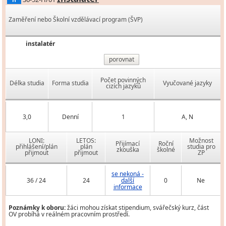
H
Zaměření nebo Školní vzdělávací program (ŠVP)
instalatér
porovnat
Počet povinných
Délka studia
Forma studia
Vyučované jazyky
cizích jazyků
3,0
Denní
1
A, N
LONI:
LETOS:
Možnost
Přijímací
Roční
přihlášení/plán
plán
studia pro
zkouška
školné
přijmout
přijmout
ZP
se nekoná -
36 / 24
24
další
0
Ne
informace
Poznámky k oboru:
žáci mohou získat stipendium, svářečský kurz, část
OV probíhá v reálném pracovním prostředí.