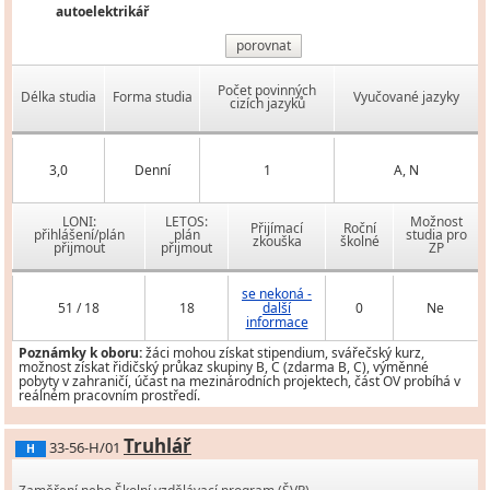
autoelektrikář
porovnat
Počet povinných
Délka studia
Forma studia
Vyučované jazyky
cizích jazyků
3,0
Denní
1
A, N
LONI:
LETOS:
Možnost
Přijímací
Roční
přihlášení/plán
plán
studia pro
zkouška
školné
přijmout
přijmout
ZP
se nekoná -
51 / 18
18
další
0
Ne
informace
Poznámky k oboru:
žáci mohou získat stipendium, svářečský kurz,
možnost získat řidičský průkaz skupiny B, C (zdarma B, C), výměnné
pobyty v zahraničí, účast na mezinárodních projektech, část OV probíhá v
reálném pracovním prostředí.
Truhlář
33-56-H/01
H