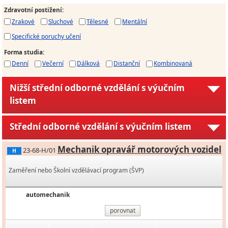
Zdravotní postižení
:
Zrakové
Sluchové
Tělesné
Mentální
Specifické poruchy učení
Forma studia
:
Denní
Večerní
Dálková
Distanční
Kombinovaná
Nižší střední odborné vzdělání s výučním
listem
Střední odborné vzdělání s výučním listem
Mechanik opravář motorových vozidel
23-68-H/01
H
Zaměření nebo Školní vzdělávací program (ŠVP)
automechanik
porovnat