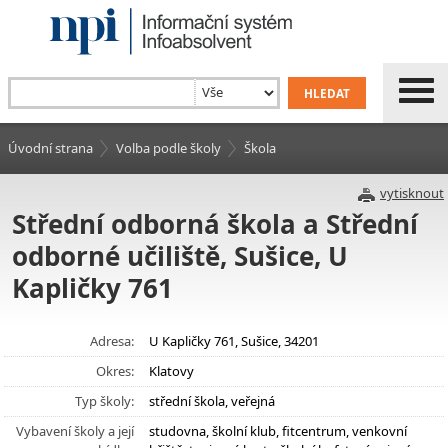
Úvodní strana
Volba podle školy
Škola
vytisknout
Střední odborná škola a Střední
odborné učiliště, Sušice, U
Kapličky 761
Adresa:
U Kapličky 761, Sušice, 34201
Okres:
Klatovy
Typ školy:
střední škola, veřejná
Vybavení školy a její
studovna, školní klub, fitcentrum, venkovní