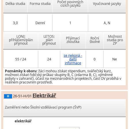
Počet povinných
Délka studia
Forma studia
Vyučované jazyky
cizích jazyků
3,0
Denní
1
A, N
LONI:
LETOS:
Možnost
Přijímací
Roční
přihlášení/plán
plán
studia pro
zkouška
školné
přijmout
přijmout
ZP
se nekoná -
55 / 24
24
další
0
Ne
informace
Poznámky k oboru:
žáci mohou získat stipendium, svářečský kurz,
možnost získat řidičský průkaz skupiny B, C (zdarma B, C), výměnné
pobyty v zahraničí, účast na mezinárodních projektech, část OV probíhá v
reálném pracovním prostředí.
Elektrikář
26-51-H/01
H
Zaměření nebo Školní vzdělávací program (ŠVP)
elektrikář