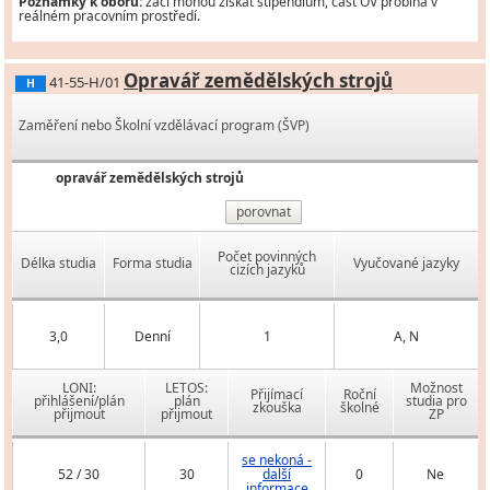
Poznámky k oboru:
žáci mohou získat stipendium, část OV probíhá v
reálném pracovním prostředí.
Opravář zemědělských strojů
41-55-H/01
H
Zaměření nebo Školní vzdělávací program (ŠVP)
opravář zemědělských strojů
porovnat
Počet povinných
Délka studia
Forma studia
Vyučované jazyky
cizích jazyků
3,0
Denní
1
A, N
LONI:
LETOS:
Možnost
Přijímací
Roční
přihlášení/plán
plán
studia pro
zkouška
školné
přijmout
přijmout
ZP
se nekoná -
52 / 30
30
další
0
Ne
informace