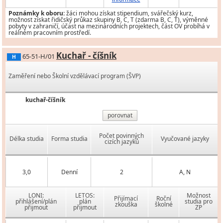
Poznámky k oboru:
žáci mohou získat stipendium, svářečský kurz,
možnost získat řidičský průkaz skupiny B, C, T (zdarma B, C, T), výměnné
pobyty v zahraničí, účast na mezinárodních projektech, část OV probíhá v
reálném pracovním prostředí.
Kuchař - číšník
65-51-H/01
H
Zaměření nebo Školní vzdělávací program (ŠVP)
kuchař-číšník
porovnat
Počet povinných
Délka studia
Forma studia
Vyučované jazyky
cizích jazyků
3,0
Denní
2
A, N
LONI:
LETOS:
Možnost
Přijímací
Roční
přihlášení/plán
plán
studia pro
zkouška
školné
přijmout
přijmout
ZP