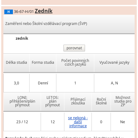
Zedník
36-67-H/01
H
Zaměření nebo Školní vzdělávací program (ŠVP)
zedník
porovnat
Počet povinných
Délka studia
Forma studia
Vyučované jazyky
cizích jazyků
3,0
Denní
1
A, N
LONI:
LETOS:
Možnost
Přijímací
Roční
přihlášení/plán
plán
studia pro
zkouška
školné
přijmout
přijmout
ZP
se nekoná -
23 / 12
12
další
0
Ne
informace