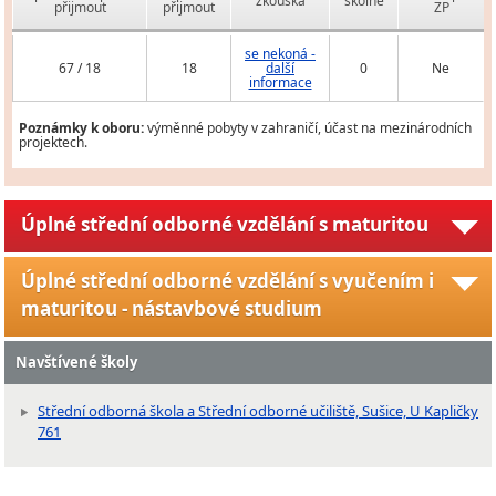
zkouška
školné
přijmout
přijmout
ZP
se nekoná -
67 / 18
18
další
0
Ne
informace
Poznámky k oboru:
výměnné pobyty v zahraničí, účast na mezinárodních
projektech.
Úplné střední odborné vzdělání s maturitou
Úplné střední odborné vzdělání s vyučením i
maturitou - nástavbové studium
Navštívené školy
Střední odborná škola a Střední odborné učiliště, Sušice, U Kapličky
761