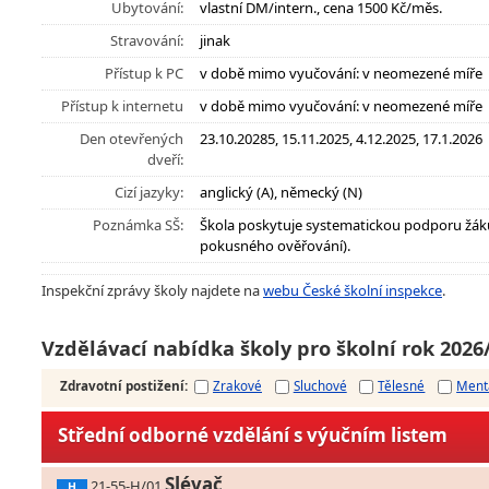
Ubytování:
vlastní DM/intern., cena 1500 Kč/měs.
Stravování:
jinak
Přístup k PC
v době mimo vyučování: v neomezené míře
Přístup k internetu
v době mimo vyučování: v neomezené míře
Den otevřených
23.10.20285, 15.11.2025, 4.12.2025, 17.1.2026
dveří:
Cizí jazyky:
anglický (A), německý (N)
Poznámka SŠ:
Škola poskytuje systematickou podporu žák
pokusného ověřování).
Inspekční zprávy školy najdete na
webu České školní inspekce
.
Vzdělávací nabídka školy pro školní rok 2026
Zdravotní postižení
:
Zrakové
Sluchové
Tělesné
Ment
Střední odborné vzdělání s výučním listem
Slévač
21-55-H/01
H