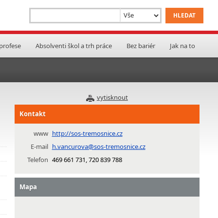
 profese
Absolventi škol a trh práce
Bez bariér
Jak na to
vytisknout
Kontakt
www
http://sos-tremosnice.cz
E-mail
h.vancurova@sos-tremosnice.cz
Telefon
469 661 731, 720 839 788
Mapa