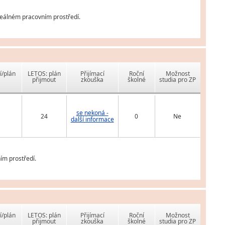
reálném pracovním prostředí.
í/plán
LETOS: plán
Přijímací
Roční
Možnost
přijmout
zkouška
školné
studia pro ZP
se nekoná -
24
0
Ne
další informace
ím prostředí.
í/plán
LETOS: plán
Přijímací
Roční
Možnost
přijmout
zkouška
školné
studia pro ZP