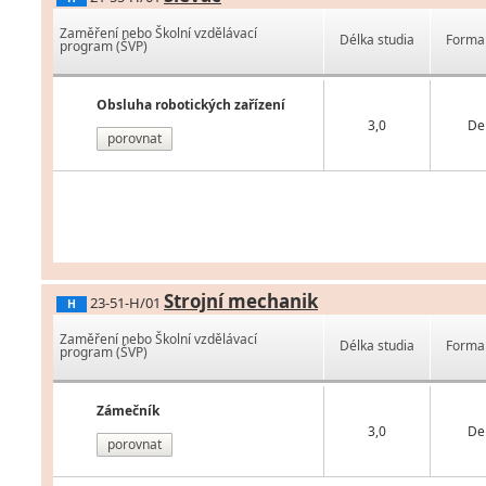
Zaměření nebo Školní vzdělávací
Délka studia
Forma 
program (ŠVP)
Obsluha robotických zařízení
3,0
De
porovnat
Strojní mechanik
23-51-H/01
H
Zaměření nebo Školní vzdělávací
Délka studia
Forma 
program (ŠVP)
Zámečník
3,0
De
porovnat