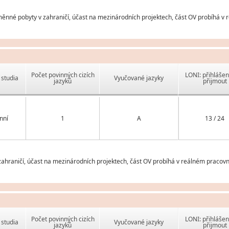
měnné pobyty v zahraničí, účast na mezinárodních projektech, část OV probíhá v 
Počet povinných cizích
LONI: přihlášen
studia
Vyučované jazyky
jazyků
přijmout
nní
1
A
13 / 24
ahraničí, účast na mezinárodních projektech, část OV probíhá v reálném pracovn
Počet povinných cizích
LONI: přihlášen
studia
Vyučované jazyky
jazyků
přijmout