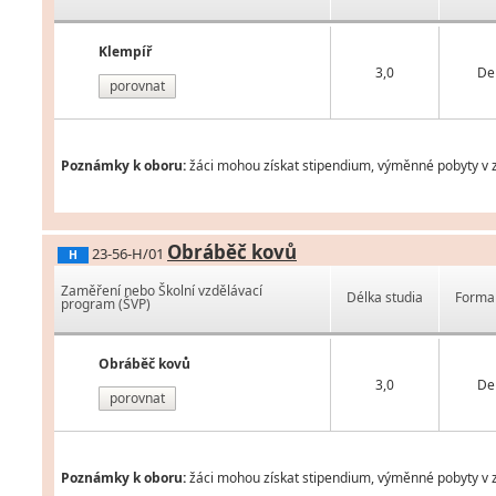
Klempíř
3,0
De
porovnat
Poznámky k oboru:
žáci mohou získat stipendium, výměnné pobyty v z
Obráběč kovů
23-56-H/01
H
Zaměření nebo Školní vzdělávací
Délka studia
Forma 
program (ŠVP)
Obráběč kovů
3,0
De
porovnat
Poznámky k oboru:
žáci mohou získat stipendium, výměnné pobyty v z