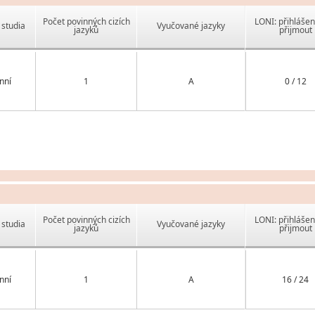
Počet povinných cizích
LONI: přihlášen
studia
Vyučované jazyky
jazyků
přijmout
nní
1
A
0 / 12
Počet povinných cizích
LONI: přihlášen
studia
Vyučované jazyky
jazyků
přijmout
nní
1
A
16 / 24