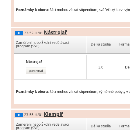
Poznámky k oboru:
žáci mohou získat stipendium, svářečský kurz, vý
Nástrojař
23-52-H/01
H
Zaměření nebo Školní vzdělávací
Délka studia
Forma 
program (ŠVP)
Nástrojař
3,0
De
porovnat
Poznámky k oboru:
žáci mohou získat stipendium, výměnné pobyty v z
Klempíř
23-55-H/01
H
Zaměření nebo Školní vzdělávací
Délka studia
Forma 
program (ŠVP)