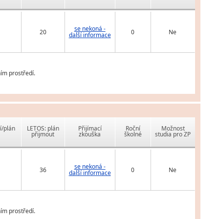
se nekoná -
20
0
Ne
další informace
ím prostředí.
í/plán
LETOS: plán
Přijímací
Roční
Možnost
přijmout
zkouška
školné
studia pro ZP
se nekoná -
36
0
Ne
další informace
ím prostředí.