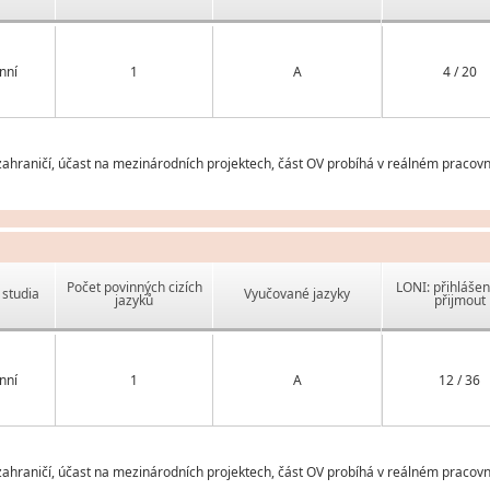
nní
1
A
4 / 20
ahraničí, účast na mezinárodních projektech, část OV probíhá v reálném pracovn
Počet povinných cizích
LONI: přihlášen
studia
Vyučované jazyky
jazyků
přijmout
nní
1
A
12 / 36
ahraničí, účast na mezinárodních projektech, část OV probíhá v reálném pracovn