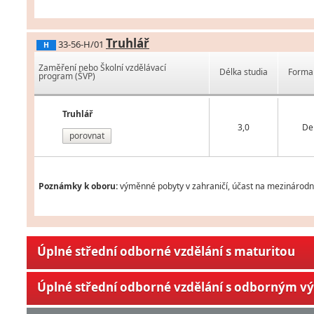
Truhlář
33-56-H/01
H
Zaměření nebo Školní vzdělávací
Délka studia
Forma 
program (ŠVP)
Truhlář
3,0
De
porovnat
Poznámky k oboru:
výměnné pobyty v zahraničí, účast na mezinárodní
Úplné střední odborné vzdělání s maturitou
Úplné střední odborné vzdělání s odborným v