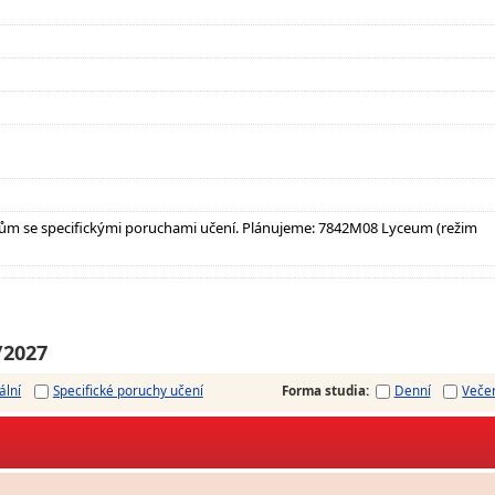
ům se specifickými poruchami učení. Plánujeme: 7842M08 Lyceum (režim
/2027
ální
Specifické poruchy učení
Forma studia
:
Denní
Veče