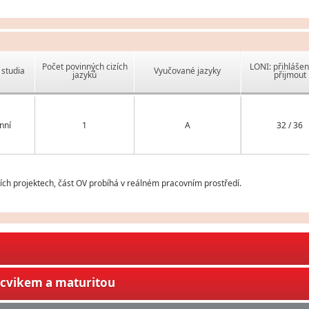
Počet povinných cizích
LONI: přihlášen
studia
Vyučované jazyky
jazyků
přijmout
nní
1
A
32 / 36
ch projektech, část OV probíhá v reálném pracovním prostředí.
ýcvikem a maturitou