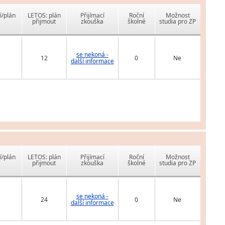
í/plán
LETOS: plán
Přijímací
Roční
Možnost
přijmout
zkouška
školné
studia pro ZP
se nekoná -
12
0
Ne
další informace
í/plán
LETOS: plán
Přijímací
Roční
Možnost
přijmout
zkouška
školné
studia pro ZP
se nekoná -
24
0
Ne
další informace