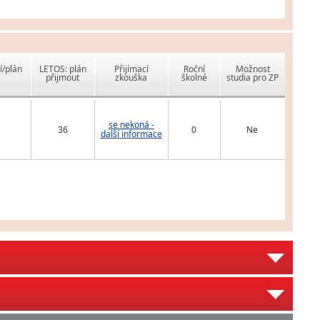
í/plán
LETOS: plán
Přijímací
Roční
Možnost
přijmout
zkouška
školné
studia pro ZP
se nekoná -
36
0
Ne
další informace