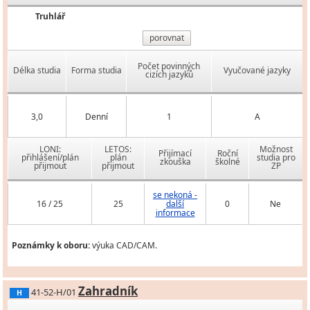
Truhlář
porovnat
Počet povinných
Délka studia
Forma studia
Vyučované jazyky
cizích jazyků
3,0
Denní
1
A
LONI:
LETOS:
Možnost
Přijímací
Roční
přihlášení/plán
plán
studia pro
zkouška
školné
přijmout
přijmout
ZP
se nekoná -
16 / 25
25
další
0
Ne
informace
Poznámky k oboru:
výuka CAD/CAM.
Zahradník
41-52-H/01
H