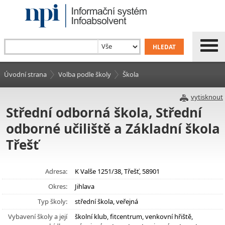
Úvodní strana
Volba podle školy
Škola
vytisknout
Střední odborná škola, Střední
odborné učiliště a Základní škola
Třešť
Adresa:
K Valše 1251/38, Třešť, 58901
Okres:
Jihlava
Typ školy:
střední škola, veřejná
Vybavení školy a její
školní klub, fitcentrum, venkovní hřiště,