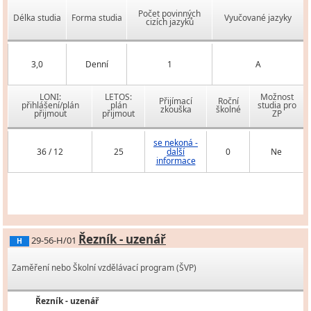
Počet povinných
Délka studia
Forma studia
Vyučované jazyky
cizích jazyků
3,0
Denní
1
A
LONI:
LETOS:
Možnost
Přijímací
Roční
přihlášení/plán
plán
studia pro
zkouška
školné
přijmout
přijmout
ZP
se nekoná -
36 / 12
25
další
0
Ne
informace
Řezník - uzenář
29-56-H/01
H
Zaměření nebo Školní vzdělávací program (ŠVP)
Řezník - uzenář