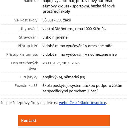
nabídka:
nápojový automat, potravinový automat,
zájmový kroužek sportovní,
bezbariérové
prostředí školy
Velikost školy:
SŠ 301 - 350 žáků
Ubytování:
vlastní DM/intern., cena 1000 Kč/měs.
Stravování:
v školní jídelně
Přístup k PC
v době mimo vyučování: v omezené míře
Přístup k internetu
v době mimo vyučování: v neomezené míře
Den otevřených
28.11.2025, 10. 1. 2026
dveří:
Cizí jazyky:
anglický (A), německý (N)
Poznámka SŠ:
Škola poskytuje systematickou podporu žákům
se specifickými poruchami učení.
Inspekční zprávy školy najdete na
webu České školní inspekce
.
Kontakt