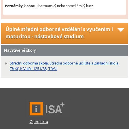
Poznámky k oboru:
barmanský nebo someliérský kurz.
Úplné střední odborné vzdělání s vyučením i
maturitou - nástavbové studium
Navštívené školy
Střední odborná škola, Střední odborné učiliště a Základní škola
Třešť, K Valše 1251/38, Třešť
O projektu