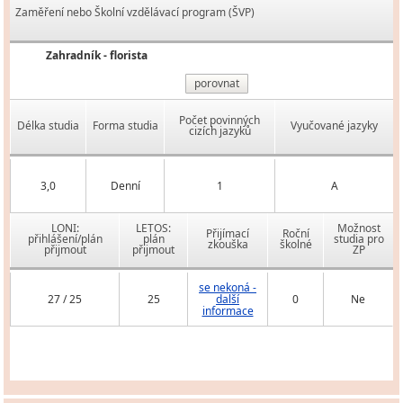
Zaměření nebo Školní vzdělávací program (ŠVP)
Zahradník - florista
porovnat
Počet povinných
Délka studia
Forma studia
Vyučované jazyky
cizích jazyků
3,0
Denní
1
A
LONI:
LETOS:
Možnost
Přijímací
Roční
přihlášení/plán
plán
studia pro
zkouška
školné
přijmout
přijmout
ZP
se nekoná -
27 / 25
25
další
0
Ne
informace