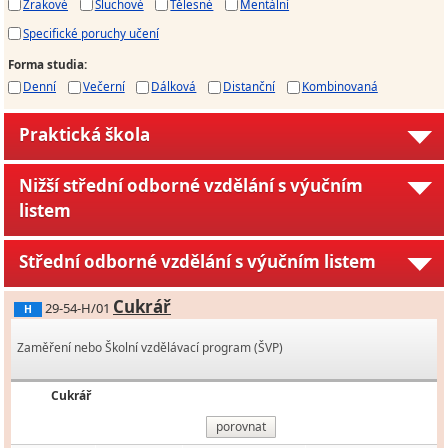
Zrakové
Sluchové
Tělesné
Mentální
Specifické poruchy učení
Forma studia
:
Denní
Večerní
Dálková
Distanční
Kombinovaná
Praktická škola
Nižší střední odborné vzdělání s výučním
listem
Střední odborné vzdělání s výučním listem
Cukrář
29-54-H/01
H
Zaměření nebo Školní vzdělávací program (ŠVP)
Cukrář
porovnat