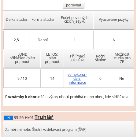
porovnat
Počet povinných
Délka studia
Forma studia
Vyučované jazyky
cizích jazyků
2,5
Denní
1
A
LONI:
LETOS:
Možnost
Přijímací
Roční
přihlášení/plán
plán
studia pro
zkouška
školné
přijmout
přijmout
ZP
se nekoná -
9 / 10
14
další
0
Ne
informace
Poznámky k oboru:
část výuky oborů probíhá mimo obec, kde sídlí škola.
Truhlář
33-56-H/01
H
Zaměření nebo Školní vzdělávací program (ŠVP)