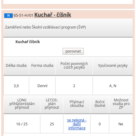
Kuchař - číšník
65-51-H/01
H
Zaměření nebo Školní vzdělávací program (ŠVP)
Kuchař číšník
porovnat
Počet povinných
Délka studia
Forma studia
Vyučované jazyky
cizích jazyků
3,0
Denní
2
A, N
LONI:
LETOS:
Možnost
Přijímací
Roční
přihlášení/plán
plán
studia pro
zkouška
školné
přijmout
přijmout
ZP
se nekoná -
16 / 25
25
další
0
Ne
informace