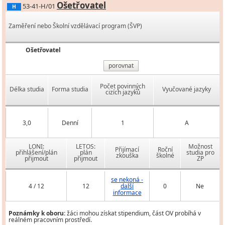
Ošetřovatel
53-41-H/01
H
Zaměření nebo Školní vzdělávací program (ŠVP)
Ošetřovatel
porovnat
Počet povinných
Délka studia
Forma studia
Vyučované jazyky
cizích jazyků
3,0
Denní
1
A
LONI:
LETOS:
Možnost
Přijímací
Roční
přihlášení/plán
plán
studia pro
zkouška
školné
přijmout
přijmout
ZP
se nekoná -
4 / 12
12
další
0
Ne
informace
Poznámky k oboru:
žáci mohou získat stipendium, část OV probíhá v
reálném pracovním prostředí.