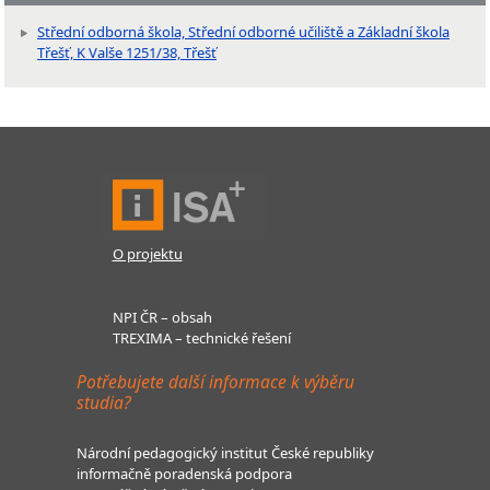
Střední odborná škola, Střední odborné učiliště a Základní škola
Třešť, K Valše 1251/38, Třešť
O projektu
NPI ČR – obsah
TREXIMA – technické řešení
Potřebujete další informace k výběru
studia?
Národní pedagogický institut České republiky
informačně poradenská podpora