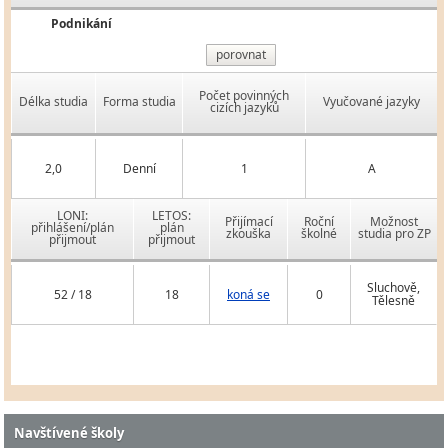
Podnikání
porovnat
Počet povinných
Délka studia
Forma studia
Vyučované jazyky
cizích jazyků
2,0
Denní
1
A
LONI:
LETOS:
Přijímací
Roční
Možnost
přihlášení/plán
plán
zkouška
školné
studia pro ZP
přijmout
přijmout
Sluchově,
52 / 18
18
koná se
0
Tělesně
Navštívené školy