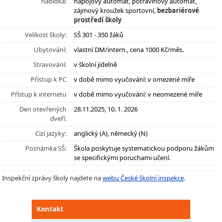
nabídka:
nápojový automat, potravinový automat,
zájmový kroužek sportovní,
bezbariérové
prostředí školy
Velikost školy:
SŠ 301 - 350 žáků
Ubytování:
vlastní DM/intern., cena 1000 Kč/měs.
Stravování:
v školní jídelně
Přístup k PC
v době mimo vyučování: v omezené míře
Přístup k internetu
v době mimo vyučování: v neomezené míře
Den otevřených
28.11.2025, 10. 1. 2026
dveří:
Cizí jazyky:
anglický (A), německý (N)
Poznámka SŠ:
Škola poskytuje systematickou podporu žákům
se specifickými poruchami učení.
Inspekční zprávy školy najdete na
webu České školní inspekce
.
Kontakt