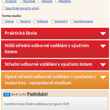
Zrakové
Sluchové
Tělesné
Mentální
Specifické poruchy učení
Forma studia
:
Denní
Večerní
Dálková
Distanční
Kombinovaná
Praktická škola
Nižší střední odborné vzdělání s výučním
listem
Střední odborné vzdělání s výučním listem
Úplné střední odborné vzdělání s vyučením i
maturitou - nástavbové studium
Podnikání
64-41-L/51
L/5
Zaměření nebo Školní vzdělávací program (ŠVP)