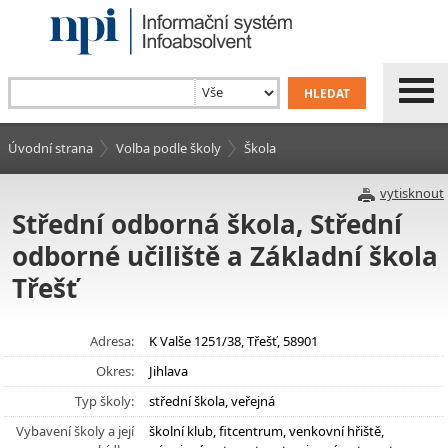
Úvodní strana
Volba podle školy
Škola
vytisknout
Střední odborná škola, Střední
odborné učiliště a Základní škola
Třešť
Adresa:
K Valše 1251/38, Třešť, 58901
Okres:
Jihlava
Typ školy:
střední škola, veřejná
Vybavení školy a její
školní klub, fitcentrum, venkovní hřiště,