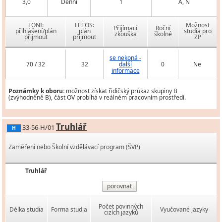
3,0
Denní
1
A, N
LONI:
LETOS:
Možnost
Přijímací
Roční
přihlášení/plán
plán
studia pro
zkouška
školné
přijmout
přijmout
ZP
se nekoná -
70 / 32
32
další
0
Ne
informace
Poznámky k oboru:
možnost získat řidičský průkaz skupiny B
(zvýhodněně B), část OV probíhá v reálném pracovním prostředí.
Truhlář
33-56-H/01
H
Zaměření nebo Školní vzdělávací program (ŠVP)
Truhlář
porovnat
Počet povinných
Délka studia
Forma studia
Vyučované jazyky
cizích jazyků