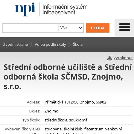
Úvodní strana
Volba podle školy
Škola
vytisknout
Střední odborné učiliště a Střední
odborná škola SČMSD, Znojmo,
s.r.o.
Adresa:
Přímětická 1812/50, Znojmo, 66902
Okres:
Znojmo
Typ školy:
střední škola, soukromá
Vybavení školy a její
studovna, školní klub, fitcentrum, venkovní