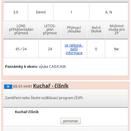
3,0
Denní
1
A, N
LONI:
LETOS:
Možnost
Přijímací
Roční
přihlášení/plán
plán
studia pro
zkouška
školné
přijmout
přijmout
ZP
se nekoná -
45 / 24
24
další
0
Ne
informace
Poznámky k oboru:
výuka CAD/CAM.
Kuchař - číšník
65-51-H/01
H
Zaměření nebo Školní vzdělávací program (ŠVP)
Kuchař-číšník
porovnat