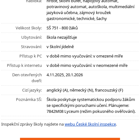
nabídka:
hřiště, školní bufet, nápojový automat,
potravinový automat, autoškola, multimediální
jazyková učebna, zájmový kroužek
gastronomické, technické, šachy
Velikost školy:
SŠ 751 - 800 žáků
Ubytování:
škola nezajišťuje
Stravování:
v školní jídelně
Přístup k PC
v době mimo vyučování: v omezené míře
Přístup k internetu
v době mimo vyučování: v neomezené míře
Den otevřených
4.11.2025, 20.1.2026
dveří:
Cizí jazyky:
anglický (A), německý (N), francouzský (F)
Poznámka SŠ:
Škola poskytuje systematickou podporu žákům
se specifickými poruchami učení. Plánujeme:
7842M08 Lyceum (režim pokusného ověřování).
Inspekční zprávy školy najdete na
webu České školní inspekce
.