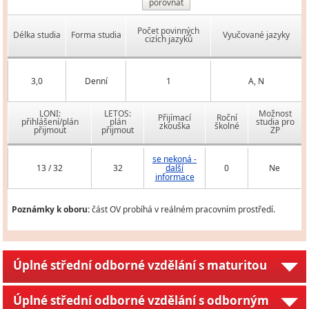
porovnat
Počet povinných
Délka studia
Forma studia
Vyučované jazyky
cizích jazyků
3,0
Denní
1
A, N
LONI:
LETOS:
Možnost
Přijímací
Roční
přihlášení/plán
plán
studia pro
zkouška
školné
přijmout
přijmout
ZP
se nekoná -
13 / 32
32
další
0
Ne
informace
Poznámky k oboru:
část OV probíhá v reálném pracovním prostředí.
Úplné střední odborné vzdělání s maturitou
Úplné střední odborné vzdělání s odborným