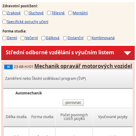
Zdravotní postižení
:
Zrakové
Sluchové
Tělesné
Mentální
Specifické poruchy učení
Forma studia
:
Denní
Večerní
Dálková
Distanční
Kombinovaná
Střední odborné vzdělání s výučním listem
Mechanik opravář motorových vozidel
23-68-H/01
H
Zaměření nebo Školní vzdělávací program (ŠVP)
Automechanik
porovnat
Počet povinných
Délka studia
Forma studia
Vyučované jazyky
cizích jazyků