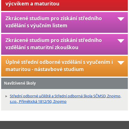
výcvikem a maturitou
Zkrácené studium pro získání středního
vzdělání s výučním listem
Zkrácené studium pro získání středního
vzdělání s maturitní zkouškou
Úplné střední odborné vzdělání s vyučením i
maturitou - nástavbové studium
Navštívené školy
Střední odborné učiliště a Střední odborná škola SČMSD, Znojmo,
s.r.o., Přímětická 1812/50, Znojmo