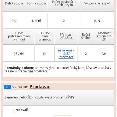
Počet povinných
Délka studia
Forma studia
Vyučované jazyky
cizích jazyků
3,0
Denní
2
A, N
LONI:
LETOS:
Možnost
Přijímací
Roční
přihlášení/plán
plán
studia pro
zkouška
školné
přijmout
přijmout
ZP
se nekoná -
98 / 64
64
další
0
Ne
informace
Poznámky k oboru:
barmanský nebo someliérský kurz, část OV probíhá v
reálném pracovním prostředí.
Prodavač
66-51-H/01
H
Zaměření nebo Školní vzdělávací program (ŠVP)
Prodavač