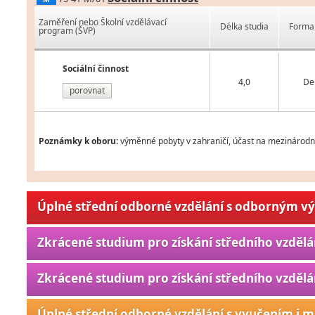
Zaměření nebo Školní vzdělávací
Délka studia
Forma 
program (ŠVP)
Sociální činnost
4,0
De
porovnat
Poznámky k oboru:
výměnné pobyty v zahraničí, účast na mezinárodní
Úplné střední odborné vzdělání s odborným v
Zkrácené studium pro získání středního vzdělá
Zkrácené studium pro získání středního vzdělá
Úplné střední odborné vzdělání s vyučením i m