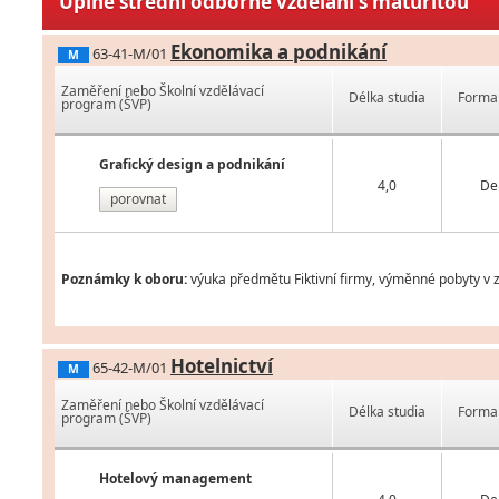
Úplné střední odborné vzdělání s maturitou
Ekonomika a podnikání
63-41-M/01
M
Zaměření nebo Školní vzdělávací
Délka studia
Forma 
program (ŠVP)
Grafický design a podnikání
4,0
De
porovnat
Poznámky k oboru:
výuka předmětu Fiktivní firmy, výměnné pobyty v z
Hotelnictví
65-42-M/01
M
Zaměření nebo Školní vzdělávací
Délka studia
Forma 
program (ŠVP)
Hotelový management