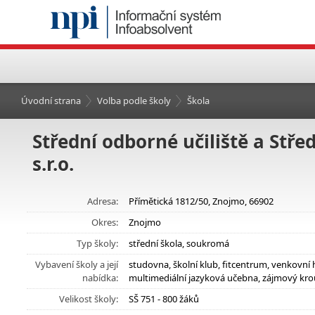
Úvodní strana
Volba podle školy
Škola
Střední odborné učiliště a Stř
s.r.o.
Adresa:
Přímětická 1812/50, Znojmo, 66902
Okres:
Znojmo
Typ školy:
střední škola, soukromá
Vybavení školy a její
studovna, školní klub, fitcentrum, venkovní 
nabídka:
multimediální jazyková učebna, zájmový kro
Velikost školy:
SŠ 751 - 800 žáků