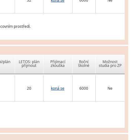
32
koná se
6000
Ne
covním prostředí.
í/plán
LETOS: plán
Přijímací
Roční
Možnost
přijmout
zkouška
školné
studia pro ZP
20
koná se
6000
Ne