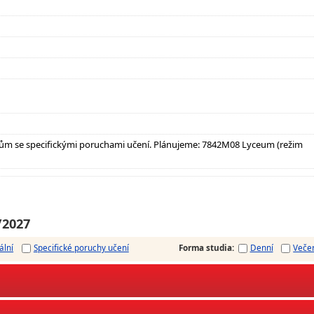
ům se specifickými poruchami učení. Plánujeme: 7842M08 Lyceum (režim
/2027
ální
Specifické poruchy učení
Forma studia
:
Denní
Veče