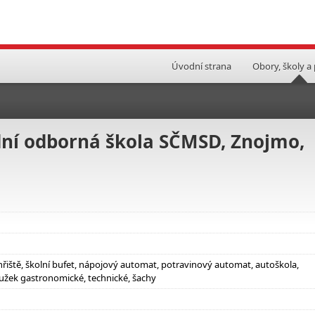
Úvodní strana
Obory, školy a
ední odborná škola SČMSD, Znojmo,
hřiště, školní bufet, nápojový automat, potravinový automat, autoškola,
užek gastronomické, technické, šachy