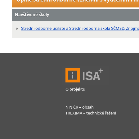
Navštívené školy
Střední odborné učiliště a Střední odborná škola SČMSD, Znojmo,
O projektu
NPI ČR – obsah
TREXIMA – technické řešení