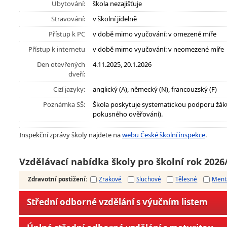
Ubytování:
škola nezajišťuje
Stravování:
v školní jídelně
Přístup k PC
v době mimo vyučování: v omezené míře
Přístup k internetu
v době mimo vyučování: v neomezené míře
Den otevřených
4.11.2025, 20.1.2026
dveří:
Cizí jazyky:
anglický (A), německý (N), francouzský (F)
Poznámka SŠ:
Škola poskytuje systematickou podporu žák
pokusného ověřování).
Inspekční zprávy školy najdete na
webu České školní inspekce
.
Vzdělávací nabídka školy pro školní rok 2026
Zdravotní postižení
:
Zrakové
Sluchové
Tělesné
Ment
Střední odborné vzdělání s výučním listem