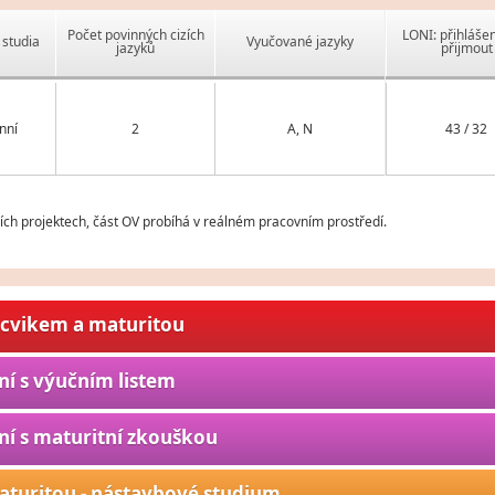
Počet povinných cizích
LONI: přihlášen
studia
Vyučované jazyky
jazyků
přijmout
nní
2
A, N
43 / 32
ch projektech, část OV probíhá v reálném pracovním prostředí.
ýcvikem a maturitou
ní s výučním listem
ní s maturitní zkouškou
aturitou - nástavbové studium