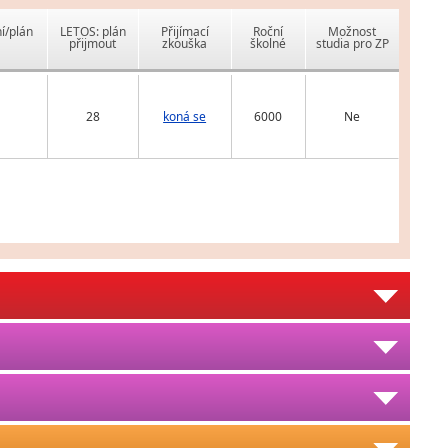
í/plán
LETOS: plán
Přijímací
Roční
Možnost
přijmout
zkouška
školné
studia pro ZP
28
koná se
6000
Ne