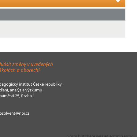
hlásit změny v uvedených
 školách a oborech?
agogický institut České republiky
tření, analýz a výzkumu
áměstí 25, Praha 1
bsolvent@npi.cz
Sorry but there was an error: 0 error