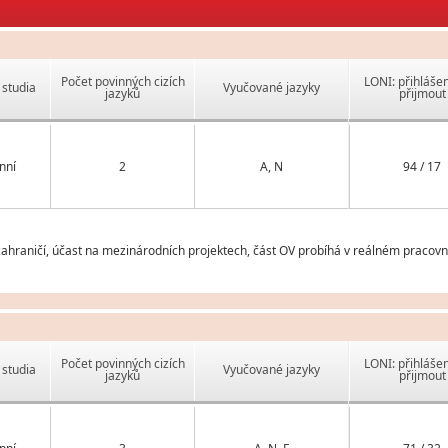
Počet povinných cizích
LONI: přihlášen
studia
Vyučované jazyky
jazyků
přijmout
nní
2
A, N
94 / 17
ahraničí, účast na mezinárodních projektech, část OV probíhá v reálném pracovn
Počet povinných cizích
LONI: přihlášen
studia
Vyučované jazyky
jazyků
přijmout