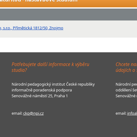
 s.r.o., Přímětická 1812/50, Znojmo
Potřebujete další informace k výběru
Chcete na
studia?
údajích o
Národní pedagogický institut České republiky
Národní ped
informačně poradenská podpora
oddělení še
Senovážné náměstí 25, Praha 1
Senovážné n
email:
ckp@npi.cz
email:
infoa