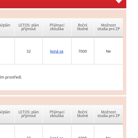
í/plán
LETOS: plán
Přijímací
Roční
Možnost
přijmout
zkouška
školné
studia pro ZP
32
koná se
7000
Ne
ím prostředí.
í/plán
LETOS: plán
Přijímací
Roční
Možnost
přijmout
zkouška
školné
studia pro ZP