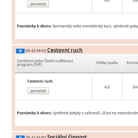
4,0
De
porovnat
Poznámky k oboru:
barmanský nebo someliérský kurz, výměnné pobyty 
Cestovní ruch
65-42-M/02
M
Zaměření nebo Školní vzdělávací
Délka studia
Forma 
program (ŠVP)
Cestovní ruch
4,0
De
porovnat
Poznámky k oboru:
výměnné pobyty v zahraničí, účast na mezinárodní
Sociální činnost
75-41-M/01
M