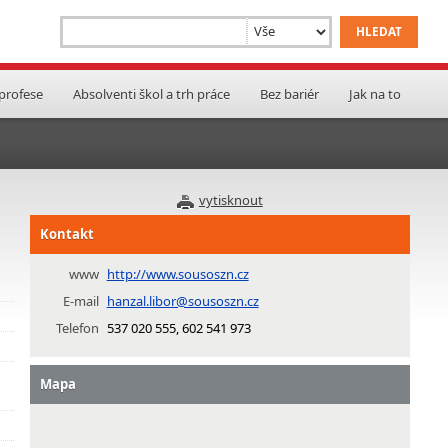
 profese
Absolventi škol a trh práce
Bez bariér
Jak na to
vytisknout
Kontakt
www
http://www.sousoszn.cz
E-mail
hanzal.libor@sousoszn.cz
Telefon
537 020 555, 602 541 973
Mapa