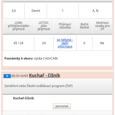
3,0
Denní
1
A, N
LONI:
LETOS:
Možnost
Přijímací
Roční
přihlášení/plán
plán
studia pro
zkouška
školné
přijmout
přijmout
ZP
se nekoná -
45 / 24
24
další
0
Ne
informace
Poznámky k oboru:
výuka CAD/CAM.
Kuchař - číšník
65-51-H/01
H
Zaměření nebo Školní vzdělávací program (ŠVP)
Kuchař-číšník
porovnat