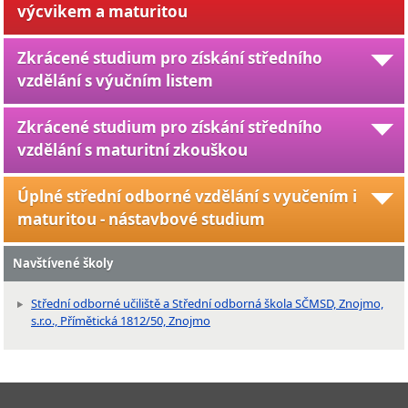
výcvikem a maturitou
Zkrácené studium pro získání středního
vzdělání s výučním listem
Zkrácené studium pro získání středního
vzdělání s maturitní zkouškou
Úplné střední odborné vzdělání s vyučením i
maturitou - nástavbové studium
Navštívené školy
Střední odborné učiliště a Střední odborná škola SČMSD, Znojmo,
s.r.o., Přímětická 1812/50, Znojmo