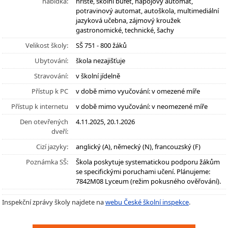
nabídka:
hřiště, školní bufet, nápojový automat,
potravinový automat, autoškola, multimediální
jazyková učebna, zájmový kroužek
gastronomické, technické, šachy
Velikost školy:
SŠ 751 - 800 žáků
Ubytování:
škola nezajišťuje
Stravování:
v školní jídelně
Přístup k PC
v době mimo vyučování: v omezené míře
Přístup k internetu
v době mimo vyučování: v neomezené míře
Den otevřených
4.11.2025, 20.1.2026
dveří:
Cizí jazyky:
anglický (A), německý (N), francouzský (F)
Poznámka SŠ:
Škola poskytuje systematickou podporu žákům
se specifickými poruchami učení. Plánujeme:
7842M08 Lyceum (režim pokusného ověřování).
Inspekční zprávy školy najdete na
webu České školní inspekce
.