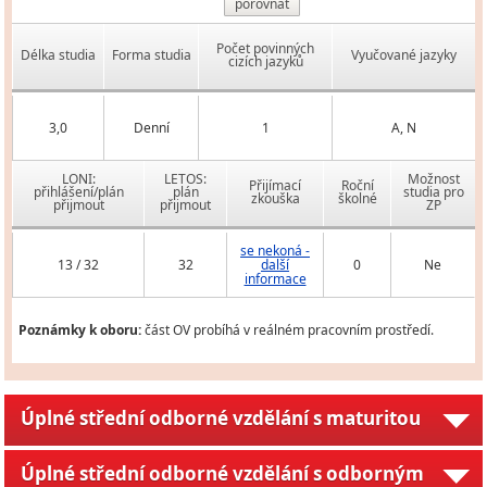
porovnat
Počet povinných
Délka studia
Forma studia
Vyučované jazyky
cizích jazyků
3,0
Denní
1
A, N
LONI:
LETOS:
Možnost
Přijímací
Roční
přihlášení/plán
plán
studia pro
zkouška
školné
přijmout
přijmout
ZP
se nekoná -
13 / 32
32
další
0
Ne
informace
Poznámky k oboru:
část OV probíhá v reálném pracovním prostředí.
Úplné střední odborné vzdělání s maturitou
Úplné střední odborné vzdělání s odborným