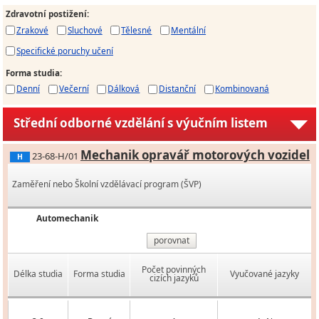
Zdravotní postižení
:
Zrakové
Sluchové
Tělesné
Mentální
Specifické poruchy učení
Forma studia
:
Denní
Večerní
Dálková
Distanční
Kombinovaná
Střední odborné vzdělání s výučním listem
Mechanik opravář motorových vozidel
23-68-H/01
H
Zaměření nebo Školní vzdělávací program (ŠVP)
Automechanik
porovnat
Počet povinných
Délka studia
Forma studia
Vyučované jazyky
cizích jazyků