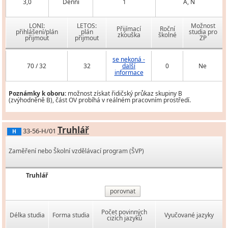
3,0
Denní
1
A, N
LONI:
LETOS:
Možnost
Přijímací
Roční
přihlášení/plán
plán
studia pro
zkouška
školné
přijmout
přijmout
ZP
se nekoná -
70 / 32
32
další
0
Ne
informace
Poznámky k oboru:
možnost získat řidičský průkaz skupiny B
(zvýhodněně B), část OV probíhá v reálném pracovním prostředí.
Truhlář
33-56-H/01
H
Zaměření nebo Školní vzdělávací program (ŠVP)
Truhlář
porovnat
Počet povinných
Délka studia
Forma studia
Vyučované jazyky
cizích jazyků