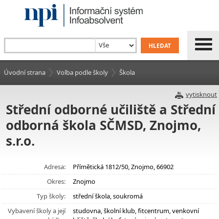
Úvodní strana
Volba podle školy
Škola
vytisknout
Střední odborné učiliště a Střední
odborná škola SČMSD, Znojmo,
s.r.o.
Adresa:
Přímětická 1812/50, Znojmo, 66902
Okres:
Znojmo
Typ školy:
střední škola, soukromá
Vybavení školy a její
studovna, školní klub, fitcentrum, venkovní