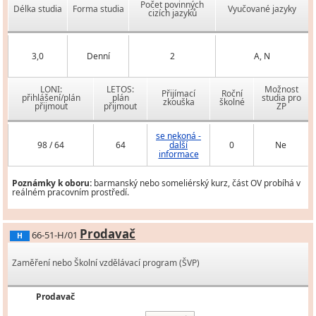
Počet povinných
Délka studia
Forma studia
Vyučované jazyky
cizích jazyků
3,0
Denní
2
A, N
LONI:
LETOS:
Možnost
Přijímací
Roční
přihlášení/plán
plán
studia pro
zkouška
školné
přijmout
přijmout
ZP
se nekoná -
98 / 64
64
další
0
Ne
informace
Poznámky k oboru:
barmanský nebo someliérský kurz, část OV probíhá v
reálném pracovním prostředí.
Prodavač
66-51-H/01
H
Zaměření nebo Školní vzdělávací program (ŠVP)
Prodavač