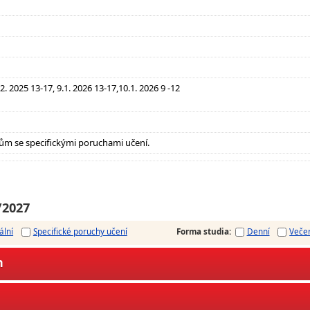
12. 2025 13-17, 9.1. 2026 13-17,10.1. 2026 9 -12
ům se specifickými poruchami učení.
/2027
ální
Specifické poruchy učení
Forma studia
:
Denní
Veče
m