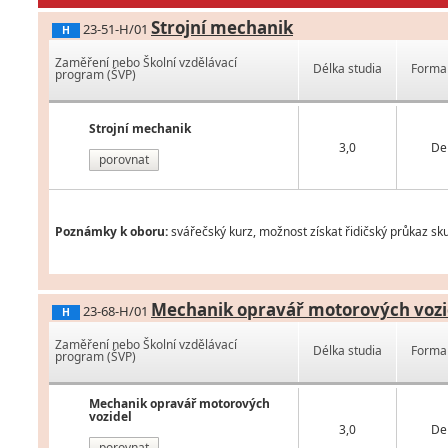
Strojní mechanik
23-51-H/01
H
Zaměření nebo Školní vzdělávací
Délka studia
Forma 
program (ŠVP)
Strojní mechanik
3,0
De
porovnat
Poznámky k oboru:
svářečský kurz, možnost získat řidičský průkaz sk
Mechanik opravář motorových vozi
23-68-H/01
H
Zaměření nebo Školní vzdělávací
Délka studia
Forma 
program (ŠVP)
Mechanik opravář motorových
vozidel
3,0
De
porovnat