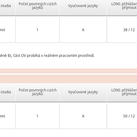
Počet povinných cizích
LONI: přihlášen
studia
Vyučované jazyky
jazyků
přijmout
nní
1
A
38 / 12
něně B), část OV probíhá v reálném pracovním prostředí.
Počet povinných cizích
LONI: přihlášen
studia
Vyučované jazyky
jazyků
přijmout
nní
1
A
50 / 12