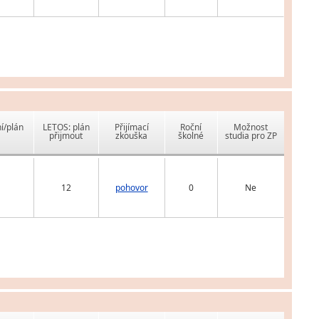
í/plán
LETOS: plán
Přijímací
Roční
Možnost
přijmout
zkouška
školné
studia pro ZP
12
pohovor
0
Ne