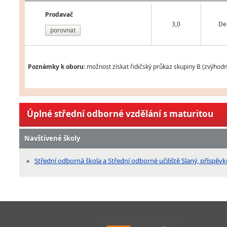
Prodavač
3,0
De
porovnat
Poznámky k oboru:
možnost získat řidičský průkaz skupiny B (zvýhod
Úplné střední odborné vzdělání s maturitou
Navštívené školy
Střední odborná škola a Střední odborné učiliště Slaný, příspě