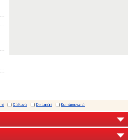
rní
Dálková
Distanční
Kombinovaná