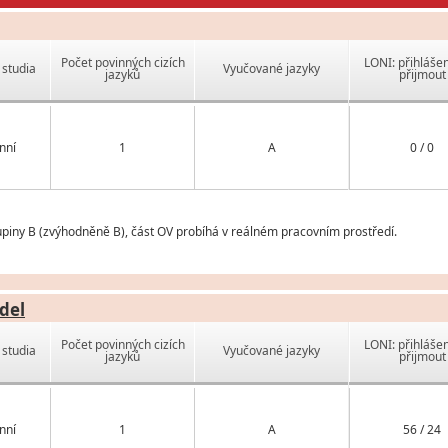
Počet povinných cizích
LONI: přihlášen
studia
Vyučované jazyky
jazyků
přijmout
nní
1
A
0 / 0
upiny B (zvýhodněně B), část OV probíhá v reálném pracovním prostředí.
del
Počet povinných cizích
LONI: přihlášen
studia
Vyučované jazyky
jazyků
přijmout
nní
1
A
56 / 24