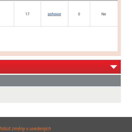
17
pohovor
0
Ne
hlásit změny v uvedených