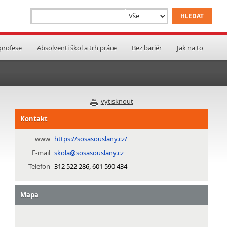
 profese
Absolventi škol a trh práce
Bez bariér
Jak na to
vytisknout
Kontakt
www
https://sosasouslany.cz/
E-mail
skola@sosasouslany.cz
Telefon
312 522 286, 601 590 434
Mapa