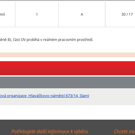
nní
1
A
30 / 17
něně B), část OV probíhá v reálném pracovním prostředí.
vková organizace, Hlaváčkovo náměstí 673/14, Slaný
Potřebujete další informace k výběru
Chcete na