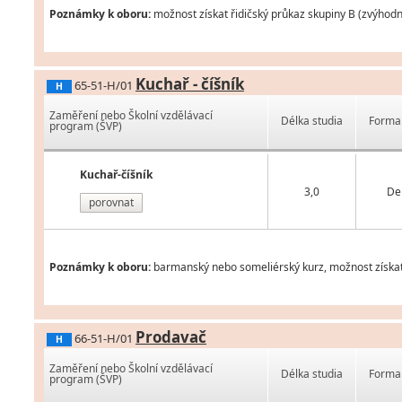
Poznámky k oboru:
možnost získat řidičský průkaz skupiny B (zvýhod
Kuchař - číšník
65-51-H/01
H
Zaměření nebo Školní vzdělávací
Délka studia
Forma 
program (ŠVP)
Kuchař-číšník
3,0
De
porovnat
Poznámky k oboru:
barmanský nebo someliérský kurz, možnost získat 
Prodavač
66-51-H/01
H
Zaměření nebo Školní vzdělávací
Délka studia
Forma 
program (ŠVP)