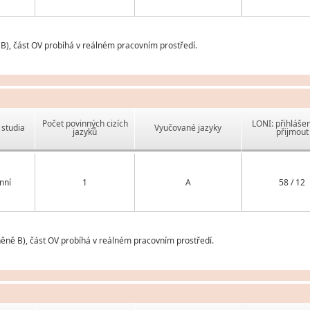
B), část OV probíhá v reálném pracovním prostředí.
Počet povinných cizích
LONI: přihlášen
studia
Vyučované jazyky
jazyků
přijmout
nní
1
A
58 / 12
něně B), část OV probíhá v reálném pracovním prostředí.