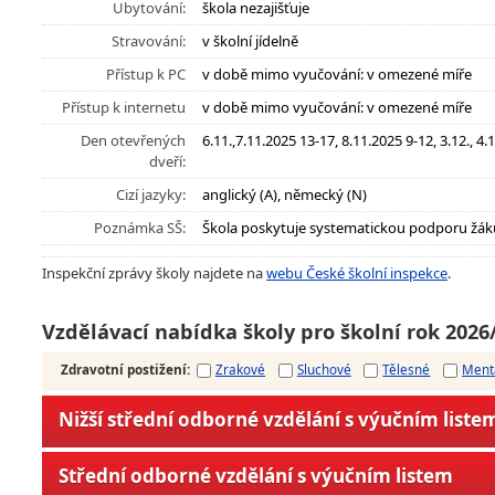
Ubytování:
škola nezajišťuje
Stravování:
v školní jídelně
Přístup k PC
v době mimo vyučování: v omezené míře
Přístup k internetu
v době mimo vyučování: v omezené míře
Den otevřených
6.11.,7.11.2025 13-17, 8.11.2025 9-12, 3.12., 4.
dveří:
Cizí jazyky:
anglický (A), německý (N)
Poznámka SŠ:
Škola poskytuje systematickou podporu žák
Inspekční zprávy školy najdete na
webu České školní inspekce
.
Vzdělávací nabídka školy pro školní rok 2026
Zdravotní postižení
:
Zrakové
Sluchové
Tělesné
Ment
Nižší střední odborné vzdělání s výučním liste
Střední odborné vzdělání s výučním listem