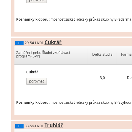
Poznámky k oboru:
možnost získat řidičský průkaz skupiny B (zdarma 
Cukrář
29-54-H/01
H
Zaměření nebo Školní vzdělávací
Délka studia
Forma 
program (ŠVP)
Cukrář
3,0
De
porovnat
Poznámky k oboru:
možnost získat řidičský průkaz skupiny B (zvýhod
Truhlář
33-56-H/01
H