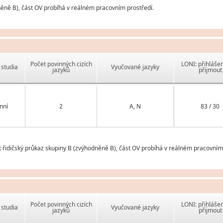
něně B), část OV probíhá v reálném pracovním prostředí.
Počet povinných cizích
LONI: přihlášen
studia
Vyučované jazyky
jazyků
přijmout
nní
2
A, N
83 / 30
řidičský průkaz skupiny B (zvýhodněně B), část OV probíhá v reálném pracovním 
Počet povinných cizích
LONI: přihlášen
studia
Vyučované jazyky
jazyků
přijmout