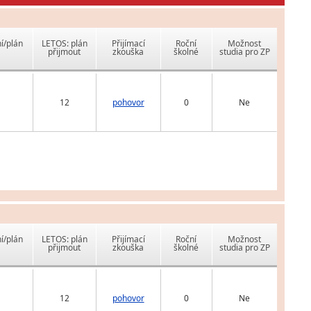
í/plán
LETOS: plán
Přijímací
Roční
Možnost
přijmout
zkouška
školné
studia pro ZP
12
pohovor
0
Ne
í/plán
LETOS: plán
Přijímací
Roční
Možnost
přijmout
zkouška
školné
studia pro ZP
12
pohovor
0
Ne