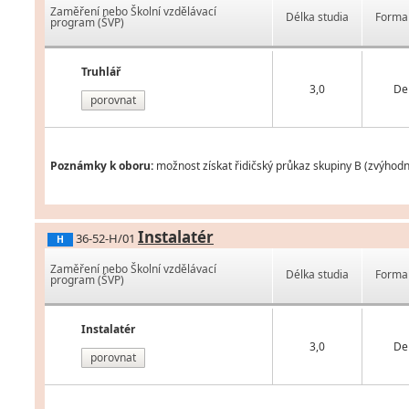
Zaměření nebo Školní vzdělávací
Délka studia
Forma 
program (ŠVP)
Truhlář
3,0
De
porovnat
Poznámky k oboru:
možnost získat řidičský průkaz skupiny B (zvýhod
Instalatér
36-52-H/01
H
Zaměření nebo Školní vzdělávací
Délka studia
Forma 
program (ŠVP)
Instalatér
3,0
De
porovnat