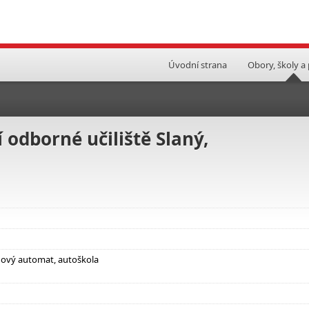
Úvodní strana
Obory, školy a
 odborné učiliště Slaný,
nový automat, autoškola