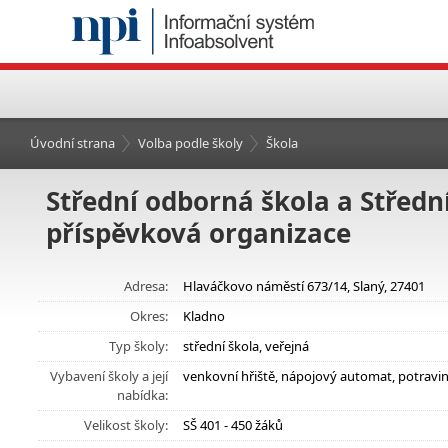
Úvodní strana
Volba podle školy
Škola
Střední odborná škola a Střední
příspěvková organizace
Adresa:
Hlaváčkovo náměstí 673/14, Slaný, 27401
Okres:
Kladno
Typ školy:
střední škola, veřejná
Vybavení školy a její
venkovní hřiště, nápojový automat, potravi
nabídka:
Velikost školy:
SŠ 401 - 450 žáků