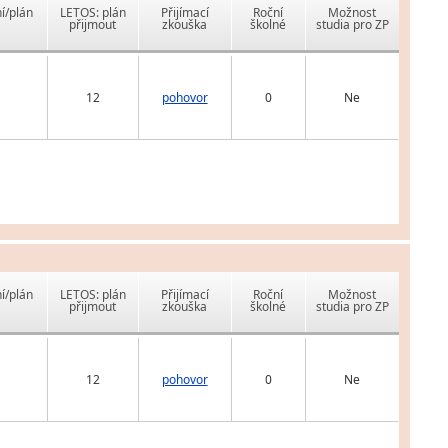
í/plán
LETOS: plán
Přijímací
Roční
Možnost
přijmout
zkouška
školné
studia pro ZP
12
pohovor
0
Ne
í/plán
LETOS: plán
Přijímací
Roční
Možnost
přijmout
zkouška
školné
studia pro ZP
12
pohovor
0
Ne