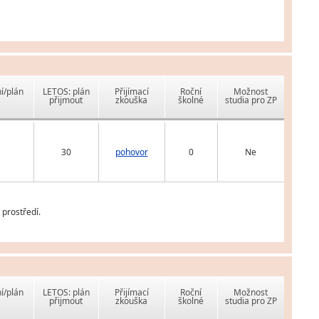
í/plán
LETOS: plán
Přijímací
Roční
Možnost
přijmout
zkouška
školné
studia pro ZP
30
pohovor
0
Ne
prostředí.
í/plán
LETOS: plán
Přijímací
Roční
Možnost
přijmout
zkouška
školné
studia pro ZP