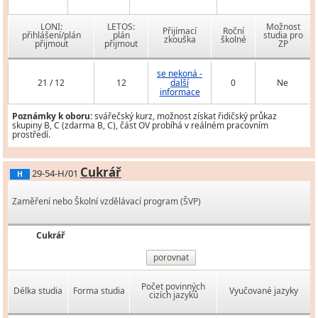
LONI:
LETOS:
Možnost
Přijímací
Roční
přihlášení/plán
plán
studia pro
zkouška
školné
přijmout
přijmout
ZP
se nekoná -
21 / 12
12
další
0
Ne
informace
Poznámky k oboru:
svářečský kurz, možnost získat řidičský průkaz
skupiny B, C (zdarma B, C), část OV probíhá v reálném pracovním
prostředí.
Cukrář
29-54-H/01
H
Zaměření nebo Školní vzdělávací program (ŠVP)
Cukrář
porovnat
Počet povinných
Délka studia
Forma studia
Vyučované jazyky
cizích jazyků