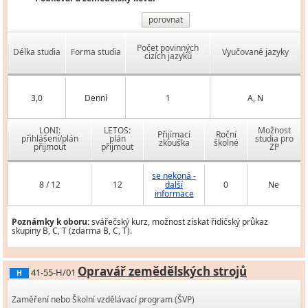
porovnat
Počet povinných
Délka studia
Forma studia
Vyučované jazyky
cizích jazyků
3,0
Denní
1
A, N
LONI:
LETOS:
Možnost
Přijímací
Roční
přihlášení/plán
plán
studia pro
zkouška
školné
přijmout
přijmout
ZP
se nekoná -
8 / 12
12
další
0
Ne
informace
Poznámky k oboru:
svářečský kurz, možnost získat řidičský průkaz
skupiny B, C, T (zdarma B, C, T).
Opravář zemědělských strojů
41-55-H/01
H
Zaměření nebo Školní vzdělávací program (ŠVP)