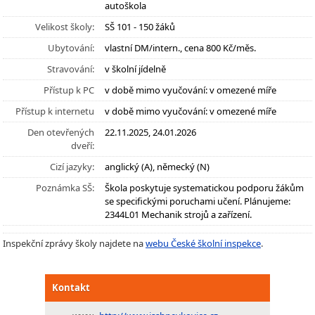
autoškola
Velikost školy:
SŠ 101 - 150 žáků
Ubytování:
vlastní DM/intern., cena 800 Kč/měs.
Stravování:
v školní jídelně
Přístup k PC
v době mimo vyučování: v omezené míře
Přístup k internetu
v době mimo vyučování: v omezené míře
Den otevřených
22.11.2025, 24.01.2026
dveří:
Cizí jazyky:
anglický (A), německý (N)
Poznámka SŠ:
Škola poskytuje systematickou podporu žákům
se specifickými poruchami učení. Plánujeme:
2344L01 Mechanik strojů a zařízení.
Inspekční zprávy školy najdete na
webu České školní inspekce
.
Kontakt