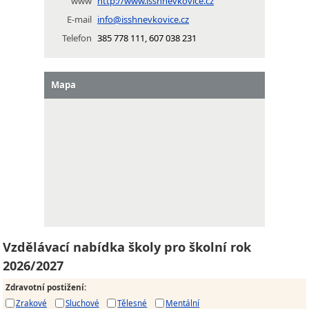
www
http://www.isshnevkovice.cz
E-mail
info@isshnevkovice.cz
Telefon
385 778 111, 607 038 231
Mapa
Vzdělávací nabídka školy pro školní rok
2026/2027
Zdravotní postižení
:
Zrakové
Sluchové
Tělesné
Mentální