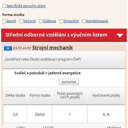
Specifické poruchy učení
Forma studia
:
Denní
Večerní
Dálková
Distanční
Kombinovaná
Střední odborné vzdělání s výučním listem
Strojní mechanik
23-51-H/01
H
Zaměření nebo Školní vzdělávací program (ŠVP)
Svářeč a potrubář v jaderné energetice
porovnat
Počet povinných
Délka studia
Forma studia
Vyučované jazyky
cizích jazyků
3,0
Denní
1
A, N
LONI:
LETOS:
Možnost