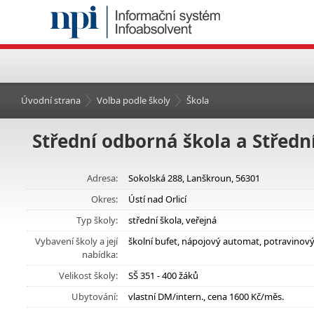
Úvodní strana
Volba podle školy
Škola
Střední odborná škola a Středn
Adresa:
Sokolská 288, Lanškroun, 56301
Okres:
Ústí nad Orlicí
Typ školy:
střední škola, veřejná
Vybavení školy a její
školní bufet, nápojový automat, potravinov
nabídka:
Velikost školy:
SŠ 351 - 400 žáků
Ubytování:
vlastní DM/intern., cena 1600 Kč/měs.