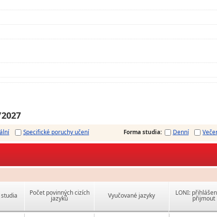
/2027
ální
Specifické poruchy učení
Forma studia
:
Denní
Veče
Počet povinných cizích
LONI: přihlášen
studia
Vyučované jazyky
jazyků
přijmout