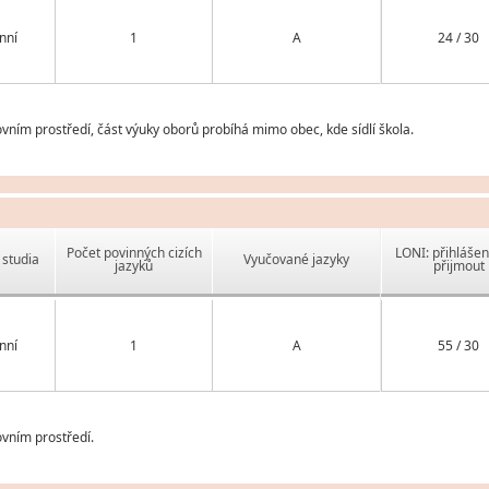
nní
1
A
24 / 30
ím prostředí, část výuky oborů probíhá mimo obec, kde sídlí škola.
Počet povinných cizích
LONI: přihlášen
studia
Vyučované jazyky
jazyků
přijmout
nní
1
A
55 / 30
vním prostředí.