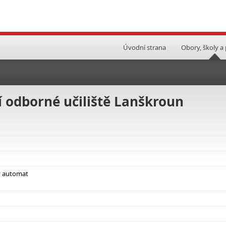
Úvodní strana
Obory, školy a
í odborné učiliště Lanškroun
ý automat