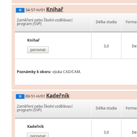
Knihař
34-57-H/01
H
Zaměření nebo Školní vzdělávací
Délka studia
Forma 
program (ŠVP)
Knihař
3,0
De
porovnat
Poznámky k oboru:
výuka CAD/CAM.
Kadeřník
69-51-H/01
H
Zaměření nebo Školní vzdělávací
Délka studia
Forma 
program (ŠVP)
Kadeřník
3,0
De
porovnat