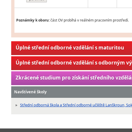
Poznámky k oboru:
část OV probíhá v reálném pracovním prostředí.
Úplné střední odborné vzdělání s maturitou
Úplné střední odborné vzdělání s odborným v
Zkrácené studium pro získání středního vzdělá
Navštívené školy
Střední odborná škola a Střední odborné učiliště Lanškroun, So