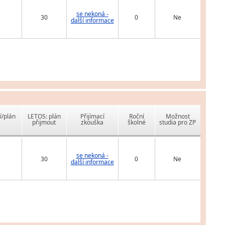
se nekoná -
30
0
Ne
další informace
í/plán
LETOS: plán
Přijímací
Roční
Možnost
přijmout
zkouška
školné
studia pro ZP
se nekoná -
30
0
Ne
další informace