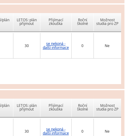
í/plán
LETOS: plán
Přijímací
Roční
Možnost
přijmout
zkouška
školné
studia pro ZP
se nekoná -
30
0
Ne
další informace
í/plán
LETOS: plán
Přijímací
Roční
Možnost
přijmout
zkouška
školné
studia pro ZP
se nekoná -
30
0
Ne
další informace