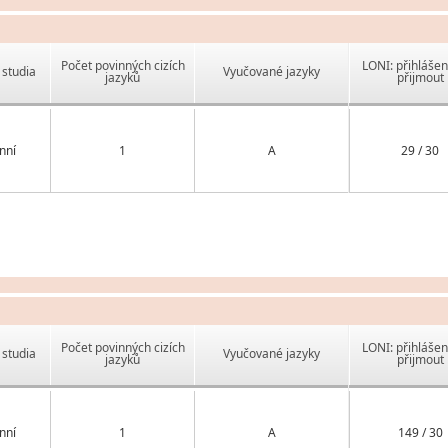
Počet povinných cizích
LONI: přihlášen
studia
Vyučované jazyky
jazyků
přijmout
nní
1
A
29 / 30
Počet povinných cizích
LONI: přihlášen
studia
Vyučované jazyky
jazyků
přijmout
nní
1
A
149 / 30