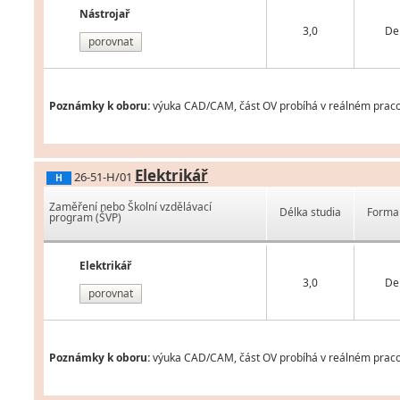
Nástrojař
3,0
De
porovnat
Poznámky k oboru:
výuka CAD/CAM, část OV probíhá v reálném pracovn
Elektrikář
26-51-H/01
H
Zaměření nebo Školní vzdělávací
Délka studia
Forma 
program (ŠVP)
Elektrikář
3,0
De
porovnat
Poznámky k oboru:
výuka CAD/CAM, část OV probíhá v reálném praco