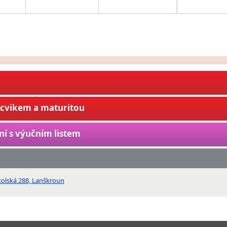
ýcvikem a maturitou
ní s výučním listem
kolská 288, Lanškroun