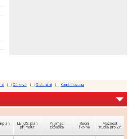
rní
Dálková
Distanční
Kombinovaná
í/plán
LETOS: plán
Přijímací
Roční
Možnost
přijmout
zkouška
školné
studia pro ZP