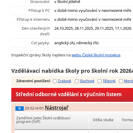
Stravování:
v školní jídelně
Přístup k PC
v době mimo vyučování: v neomezené míře
Přístup k internetu
v době mimo vyučování: v neomezené míře
Den otevřených
24.10.2025, 28.11.2025, 29.11.2025, 17.1.2026
dveří:
Cizí jazyky:
anglický (A), německý (N)
Inspekční zprávy školy najdete na
webu České školní inspekce
.
Vzdělávací nabídka školy pro školní rok 2026
Zdravotní postižení
:
Zrakové
Sluchové
Tělesné
Ment
Střední odborné vzdělání s výučním listem
Nástrojař
23-52-H/01
H
Zaměření nebo Školní vzdělávací
Délka studia
Forma 
program (ŠVP)