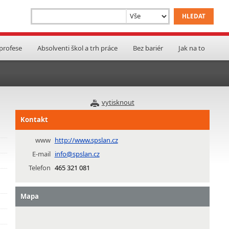
 profese
Absolventi škol a trh práce
Bez bariér
Jak na to
vytisknout
Kontakt
www
http://www.spslan.cz
E-mail
info@spslan.cz
Telefon
465 321 081
Mapa