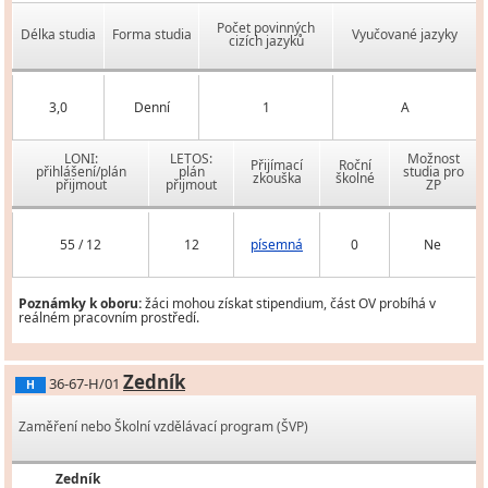
Počet povinných
Délka studia
Forma studia
Vyučované jazyky
cizích jazyků
3,0
Denní
1
A
LONI:
LETOS:
Možnost
Přijímací
Roční
přihlášení/plán
plán
studia pro
zkouška
školné
přijmout
přijmout
ZP
55 / 12
12
písemná
0
Ne
Poznámky k oboru:
žáci mohou získat stipendium, část OV probíhá v
reálném pracovním prostředí.
Zedník
36-67-H/01
H
Zaměření nebo Školní vzdělávací program (ŠVP)
Zedník