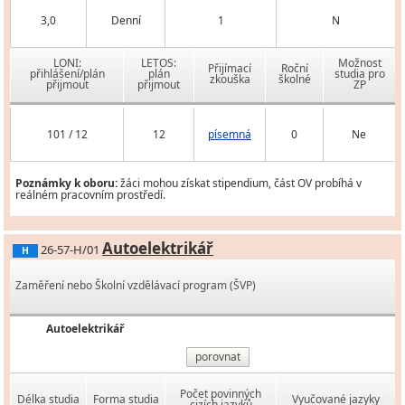
3,0
Denní
1
N
LONI:
LETOS:
Možnost
Přijímací
Roční
přihlášení/plán
plán
studia pro
zkouška
školné
přijmout
přijmout
ZP
101 / 12
12
písemná
0
Ne
Poznámky k oboru:
žáci mohou získat stipendium, část OV probíhá v
reálném pracovním prostředí.
Autoelektrikář
26-57-H/01
H
Zaměření nebo Školní vzdělávací program (ŠVP)
Autoelektrikář
porovnat
Počet povinných
Délka studia
Forma studia
Vyučované jazyky
cizích jazyků