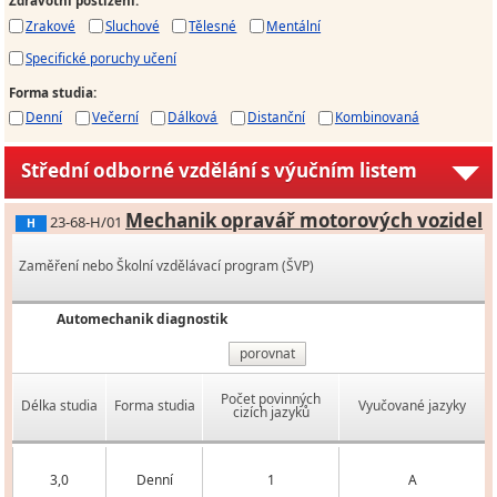
Zdravotní postižení
:
Zrakové
Sluchové
Tělesné
Mentální
Specifické poruchy učení
Forma studia
:
Denní
Večerní
Dálková
Distanční
Kombinovaná
Střední odborné vzdělání s výučním listem
Mechanik opravář motorových vozidel
23-68-H/01
H
Zaměření nebo Školní vzdělávací program (ŠVP)
Automechanik diagnostik
porovnat
Počet povinných
Délka studia
Forma studia
Vyučované jazyky
cizích jazyků
3,0
Denní
1
A