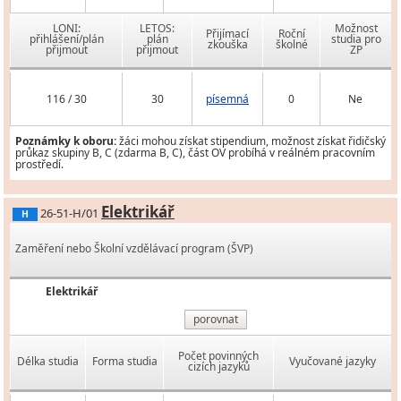
LONI:
LETOS:
Možnost
Přijímací
Roční
přihlášení/plán
plán
studia pro
zkouška
školné
přijmout
přijmout
ZP
116 / 30
30
písemná
0
Ne
Poznámky k oboru:
žáci mohou získat stipendium, možnost získat řidičský
průkaz skupiny B, C (zdarma B, C), část OV probíhá v reálném pracovním
prostředí.
Elektrikář
26-51-H/01
H
Zaměření nebo Školní vzdělávací program (ŠVP)
Elektrikář
porovnat
Počet povinných
Délka studia
Forma studia
Vyučované jazyky
cizích jazyků