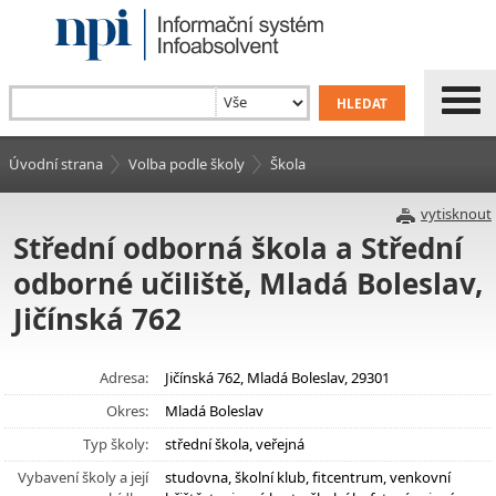
Úvodní strana
Volba podle školy
Škola
vytisknout
Střední odborná škola a Střední
odborné učiliště, Mladá Boleslav,
Jičínská 762
Adresa:
Jičínská 762, Mladá Boleslav, 29301
Okres:
Mladá Boleslav
Typ školy:
střední škola, veřejná
Vybavení školy a její
studovna, školní klub, fitcentrum, venkovní