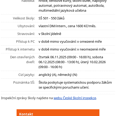
nabídka:
hřiště, tenisové kurty, školní bufet, nápojový
automat, potravinový automat, autoškola,
multimediální jazyková učebna
Velikost školy:
SŠ 501 - 550 žáků
Ubytování:
vlastní DM/intern., cena 1600 Kč/měs.
Stravování:
v školní jídelně
Přístup k PC
v době mimo vyučování: v omezené míře
Přístup k internetu
v době mimo vyučování: v neomezené míře
Den otevřených
čtvrtek 06.11.2025 (09:00 - 16:00 h), sobota
dveří:
06.12.2025 (08:00 - 13:00 h), úterý 10.02.2026
(09:00 - 16:00 h)
Cizí jazyky:
anglický (A), německý (N)
Poznámka SŠ:
Škola poskytuje systematickou podporu žákům
se specifickými poruchami učení.
Inspekční zprávy školy najdete na
webu České školní inspekce
.
Kontakt