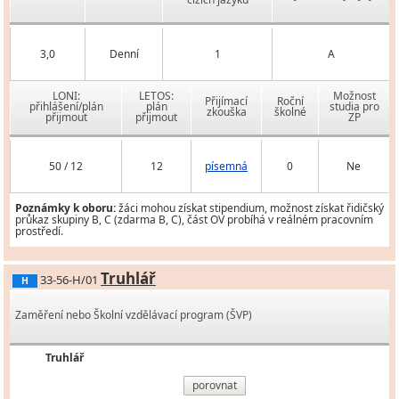
3,0
Denní
1
A
LONI:
LETOS:
Možnost
Přijímací
Roční
přihlášení/plán
plán
studia pro
zkouška
školné
přijmout
přijmout
ZP
50 / 12
12
písemná
0
Ne
Poznámky k oboru:
žáci mohou získat stipendium, možnost získat řidičský
průkaz skupiny B, C (zdarma B, C), část OV probíhá v reálném pracovním
prostředí.
Truhlář
33-56-H/01
H
Zaměření nebo Školní vzdělávací program (ŠVP)
Truhlář
porovnat