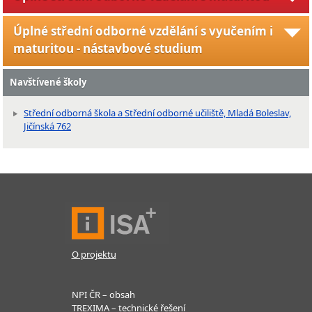
Úplné střední odborné vzdělání s vyučením i
maturitou - nástavbové studium
Navštívené školy
Střední odborná škola a Střední odborné učiliště, Mladá Boleslav,
Jičínská 762
O projektu
NPI ČR – obsah
TREXIMA – technické řešení