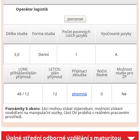
Operátor logistik
porovnat
Počet povinných
Délka studia
Forma studia
Vyučované jazyky
cizích jazyků
3,0
Denní
1
A
LONI:
LETOS:
Možnost
Přijímací
Roční
přihlášení/plán
plán
studia pro
zkouška
školné
přijmout
přijmout
ZP
48 / 12
12
písemná
0
Ne
Poznámky k oboru:
žáci mohou získat stipendium, možnost získaní
osvědčení na manipulační vozíky, část OV probíhá v reálném pracovním
prostředí.
Úplné střední odborné vzdělání s maturitou