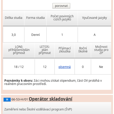
porovnat
Počet povinných
Délka studia
Forma studia
Vyučované jazyky
cizích jazyků
3,0
Denní
1
A
LONI:
LETOS:
Možnost
Přijímací
Roční
přihlášení/plán
plán
studia pro
zkouška
školné
přijmout
přijmout
ZP
18 / 12
12
písemná
0
Ne
Poznámky k oboru:
žáci mohou získat stipendium, část OV probíhá v
reálném pracovním prostředí.
Operátor skladování
66-53-H/01
H
Zaměření nebo Školní vzdělávací program (ŠVP)