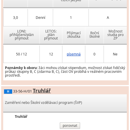
3,0
Denní
1
A
LONI:
LETOS:
Možnost
Přijímací
Roční
přihlášení/plán
plán
studia pro
zkouška
školné
přijmout
přijmout
ZP
50 / 12
12
písemná
0
Ne
Poznámky k oboru:
žáci mohou získat stipendium, možnost získat řidičský
průkaz skupiny B, C (zdarma B, C), část OV probíhá v reálném pracovním
prostředí.
Truhlář
33-56-H/01
H
Zaměření nebo Školní vzdělávací program (ŠVP)
Truhlář
porovnat