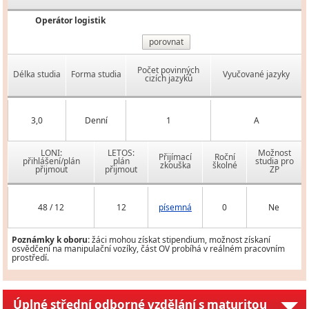
Operátor logistik
porovnat
Počet povinných
Délka studia
Forma studia
Vyučované jazyky
cizích jazyků
3,0
Denní
1
A
LONI:
LETOS:
Možnost
Přijímací
Roční
přihlášení/plán
plán
studia pro
zkouška
školné
přijmout
přijmout
ZP
48 / 12
12
písemná
0
Ne
Poznámky k oboru:
žáci mohou získat stipendium, možnost získaní
osvědčení na manipulační vozíky, část OV probíhá v reálném pracovním
prostředí.
Úplné střední odborné vzdělání s maturitou