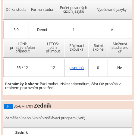
Počet povinných
Délka studia
Forma studia
Vyučované jazyky
cizích jazyků
3,0
Denní
1
A
LONI:
LETOS:
Možnost
Přijímací
Roční
přihlášení/plán
plán
studia pro
zkouška
školné
přijmout
přijmout
ZP
55 / 12
12
písemná
0
Ne
Poznámky k oboru:
žáci mohou získat stipendium, část OV probíhá v
reálném pracovním prostředí.
Zedník
36-67-H/01
H
Zaměření nebo Školní vzdělávací program (ŠVP)
Zedník