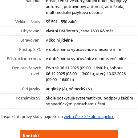
nabídka:
hřiště, tenisové kurty, školní bufet, nápojový
automat, potravinový automat, autoškola,
multimediální jazyková učebna
Velikost školy:
SŠ 501 - 550 žáků
Ubytování:
vlastní DM/intern., cena 1600 Kč/měs.
Stravování:
v školní jídelně
Přístup k PC
v době mimo vyučování: v omezené míře
Přístup k internetu
v době mimo vyučování: v neomezené míře
Den otevřených
čtvrtek 06.11.2025 (09:00 - 16:00 h), sobota
dveří:
06.12.2025 (08:00 - 13:00 h), úterý 10.02.2026
(09:00 - 16:00 h)
Cizí jazyky:
anglický (A), německý (N)
Poznámka SŠ:
Škola poskytuje systematickou podporu žákům
se specifickými poruchami učení.
Inspekční zprávy školy najdete na
webu České školní inspekce
.
Kontakt