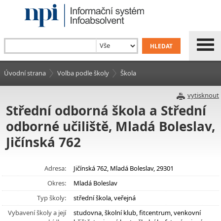
Úvodní strana
Volba podle školy
Škola
vytisknout
Střední odborná škola a Střední
odborné učiliště, Mladá Boleslav,
Jičínská 762
Adresa:
Jičínská 762, Mladá Boleslav, 29301
Okres:
Mladá Boleslav
Typ školy:
střední škola, veřejná
Vybavení školy a její
studovna, školní klub, fitcentrum, venkovní