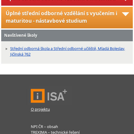
Úplné střední odborné vzdělání s vyučením i
maturitou - nástavbové studium
Navštívené školy
Střední odborná škola a Střední odborné učiliště, Mladá Boleslav,
Jičínská 762
O projektu
NPI ČR – obsah
TREXIMA – technické řešení