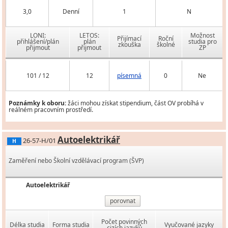
3,0
Denní
1
N
LONI:
LETOS:
Možnost
Přijímací
Roční
přihlášení/plán
plán
studia pro
zkouška
školné
přijmout
přijmout
ZP
101 / 12
12
písemná
0
Ne
Poznámky k oboru:
žáci mohou získat stipendium, část OV probíhá v
reálném pracovním prostředí.
Autoelektrikář
26-57-H/01
H
Zaměření nebo Školní vzdělávací program (ŠVP)
Autoelektrikář
porovnat
Počet povinných
Délka studia
Forma studia
Vyučované jazyky
cizích jazyků