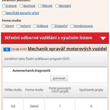
Zdravotní postižení
:
Zrakové
Sluchové
Tělesné
Mentální
Specifické poruchy učení
Forma studia
:
Denní
Večerní
Dálková
Distanční
Kombinovaná
Střední odborné vzdělání s výučním listem
Mechanik opravář motorových vozidel
23-68-H/01
H
Zaměření nebo Školní vzdělávací program (ŠVP)
Automechanik diagnostik
porovnat
Počet povinných
Délka studia
Forma studia
Vyučované jazyky
cizích jazyků
3,0
Denní
1
A