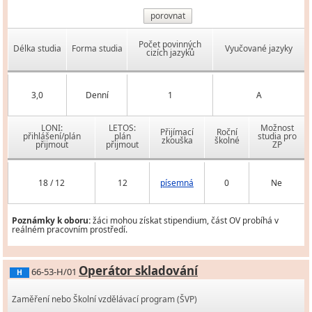
porovnat
Počet povinných
Délka studia
Forma studia
Vyučované jazyky
cizích jazyků
3,0
Denní
1
A
LONI:
LETOS:
Možnost
Přijímací
Roční
přihlášení/plán
plán
studia pro
zkouška
školné
přijmout
přijmout
ZP
18 / 12
12
písemná
0
Ne
Poznámky k oboru:
žáci mohou získat stipendium, část OV probíhá v
reálném pracovním prostředí.
Operátor skladování
66-53-H/01
H
Zaměření nebo Školní vzdělávací program (ŠVP)