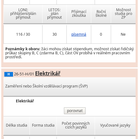
LONI:
LETOS:
Možnost
Přijímací
Roční
přihlášení/plán
plán
studia pro
zkouška
školné
přijmout
přijmout
ZP
116 / 30
30
písemná
0
Ne
Poznámky k oboru:
žáci mohou získat stipendium, možnost získat řidičský
průkaz skupiny B, C (zdarma B, C), část OV probíhá v reálném pracovním
prostředí.
Elektrikář
26-51-H/01
H
Zaměření nebo Školní vzdělávací program (ŠVP)
Elektrikář
porovnat
Počet povinných
Délka studia
Forma studia
Vyučované jazyky
cizích jazyků