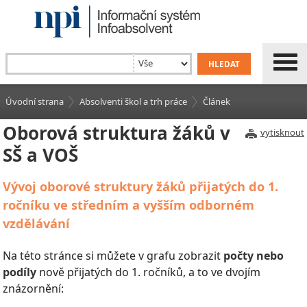
Úvodní strana
Absolventi škol a trh práce
Článek
Oborová struktura žáků v
vytisknout
SŠ a VOŠ
Vývoj oborové struktury žáků přijatých do 1.
ročníku ve středním a vyšším odborném
vzdělávání
Na této stránce si můžete v grafu zobrazit
počty nebo
podíly
nově přijatých do 1. ročníků, a to ve dvojím
znázornění: