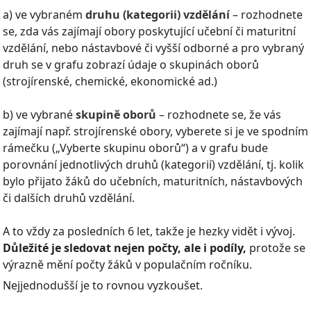
a) ve vybraném
druhu (kategorii) vzdělání
– rozhodnete
se, zda vás zajímají obory poskytující učební či maturitní
vzdělání, nebo nástavbové či vyšší odborné a pro vybraný
druh se v grafu zobrazí údaje o skupinách oborů
(strojírenské, chemické, ekonomické ad.)
b) ve vybrané
skupině oborů
– rozhodnete se, že vás
zajímají např. strojírenské obory, vyberete si je ve spodním
rámečku („Vyberte skupinu oborů“) a v grafu bude
porovnání jednotlivých druhů (kategorií) vzdělání, tj. kolik
bylo přijato žáků do učebních, maturitních, nástavbových
či dalších druhů vzdělání.
A to vždy za posledních 6 let, takže je hezky vidět i vývoj.
Důležité je sledovat nejen počty, ale i podíly,
protože se
výrazně mění počty žáků v populačním ročníku.
Nejjednodušší je to rovnou vyzkoušet.