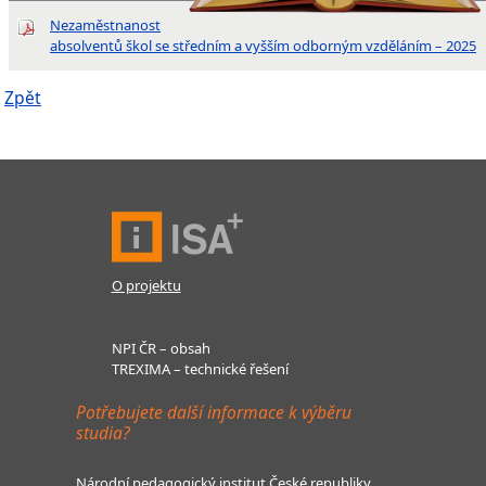
Nezaměstnanost
absolventů škol se středním a vyšším odborným vzděláním – 2025
Zpět
O projektu
NPI ČR – obsah
TREXIMA – technické řešení
Potřebujete další informace k výběru
studia?
Národní pedagogický institut České republiky