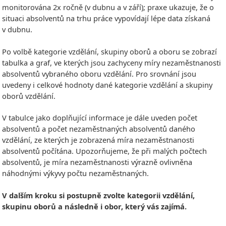
monitorována 2x ročně (v dubnu a v září); praxe ukazuje, že o
situaci absolventů na trhu práce vypovídají lépe data získaná
v dubnu.
Po volbě kategorie vzdělání, skupiny oborů a oboru se zobrazí
tabulka a graf, ve kterých jsou zachyceny míry nezaměstnanosti
absolventů vybraného oboru vzdělání. Pro srovnání jsou
uvedeny i celkové hodnoty dané kategorie vzdělání a skupiny
oborů vzdělání.
V tabulce jako doplňující informace je dále uveden počet
absolventů a počet nezaměstnaných absolventů daného
vzdělání, ze kterých je zobrazená míra nezaměstnanosti
absolventů počítána. Upozorňujeme, že při malých počtech
absolventů, je míra nezaměstnanosti výrazně ovlivněna
náhodnými výkyvy počtu nezaměstnaných.
V dalším kroku si postupně zvolte kategorii vzdělání,
skupinu oborů a následně i obor, který vás zajímá.