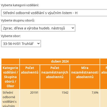
Vyberte kategorii vzdělání:
Vyberte skupinu oborů:
Vyberte obor:
duben 2024
Kategorie
Počet
Počet
Míra
vzdělání /
absolventů
nezaměstnaných
nezaměstnanosti
abs
Skupina
absolventů
absolventů
oborů /
Obor
Střední
20191
1542
7,6%
odborné
vzdělání s
výučním