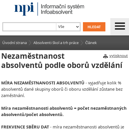
Úvodní strana
Absolventi škol a trh práce
Článek
Nezaměstnanost
vytisknout
absolventů podle oborů vzdělání
MÍRA NEZAMĚSTNANOSTI ABSOLVENTŮ
- vyjadřuje kolik %
absolventů dané skupiny oborů či oboru vzdělání zůstane bez
zaměstnání.
Míra nezaměstnanosti absolventů = počet nezaměstnaných
absolventů/počet absolventů.
FREKVENCE SBĚRU DAT
- míra nezaměstnanosti absolventů je