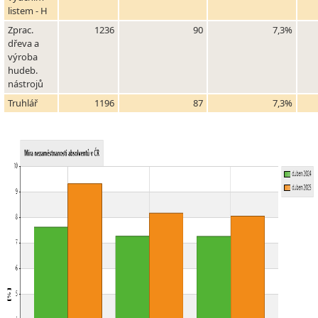
listem - H
Zprac.
1236
90
7,3%
dřeva a
výroba
hudeb.
nástrojů
Truhlář
1196
87
7,3%