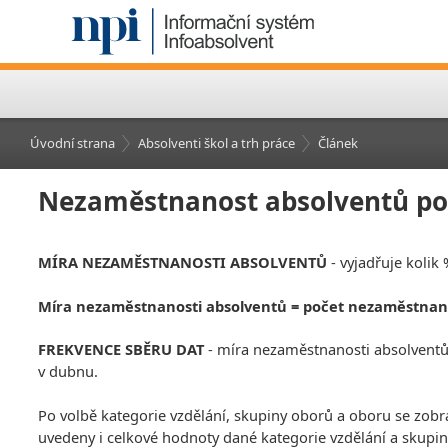
Úvodní strana
Absolventi škol a trh práce
Článek
Nezaměstnanost absolventů pod
MÍRA NEZAMĚSTNANOSTI ABSOLVENTŮ
- vyjadřuje kolik
Míra nezaměstnanosti absolventů = počet nezaměstnan
FREKVENCE SBĚRU DAT
- míra nezaměstnanosti absolventů j
v dubnu.
Po volbě kategorie vzdělání, skupiny oborů a oboru se zobr
uvedeny i celkové hodnoty dané kategorie vzdělání a skupin