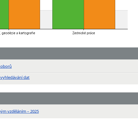
n oborů
 vyhledávání dat
ným vzděláním – 2025