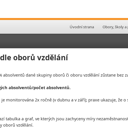
Úvodní strana
Obory, školy a
le oborů vzdělání
 % absolventů dané skupiny oborů či oboru vzdělání zůstane bez 
ých absolventů/počet absolventů.
e monitorována 2x ročně (v dubnu a v září); praxe ukazuje, že o s
azí tabulka a graf, ve kterých jsou zachyceny míry nezaměstnanos
y oborů vzdělání.