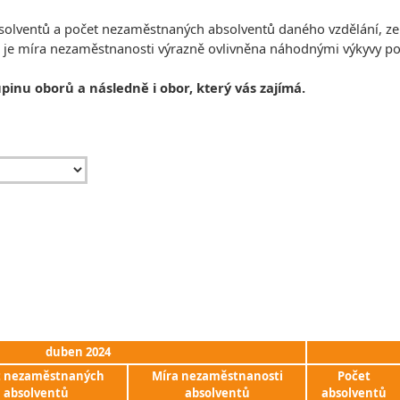
absolventů a počet nezaměstnaných absolventů daného vzdělání, z
, je míra nezaměstnanosti výrazně ovlivněna náhodnými výkyvy 
upinu oborů a následně i obor, který vás zajímá.
duben 2024
t nezaměstnaných
Míra nezaměstnanosti
Počet
absolventů
absolventů
absolventů