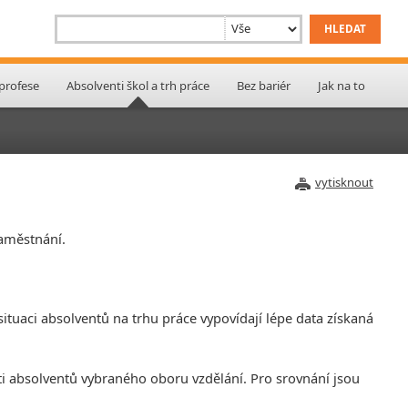
 profese
Absolventi škol a trh práce
Bez bariér
Jak na to
vytisknout
zaměstnání.
ituaci absolventů na trhu práce vypovídají lépe data získaná
ti absolventů vybraného oboru vzdělání. Pro srovnání jsou