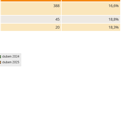
388
16,6%
45
18,8%
20
18,3%