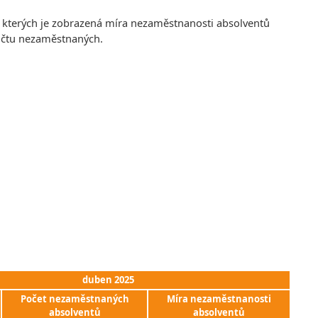
e kterých je zobrazená míra nezaměstnanosti absolventů
počtu nezaměstnaných.
duben 2025
Počet nezaměstnaných
Míra nezaměstnanosti
absolventů
absolventů