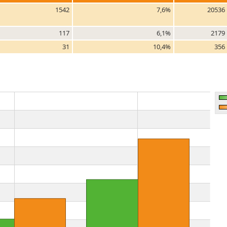
1542
7,6%
20536
117
6,1%
2179
31
10,4%
356