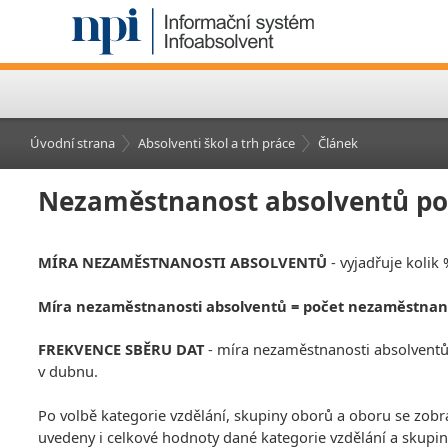
Úvodní strana
Absolventi škol a trh práce
Článek
Nezaměstnanost absolventů pod
MÍRA NEZAMĚSTNANOSTI ABSOLVENTŮ
- vyjadřuje kolik
Míra nezaměstnanosti absolventů = počet nezaměstnan
FREKVENCE SBĚRU DAT
- míra nezaměstnanosti absolventů j
v dubnu.
Po volbě kategorie vzdělání, skupiny oborů a oboru se zobr
uvedeny i celkové hodnoty dané kategorie vzdělání a skupin