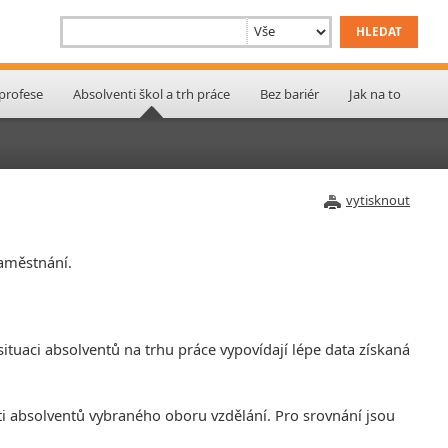
 profese
Absolventi škol a trh práce
Bez bariér
Jak na to
vytisknout
zaměstnání.
ituaci absolventů na trhu práce vypovídají lépe data získaná
ti absolventů vybraného oboru vzdělání. Pro srovnání jsou