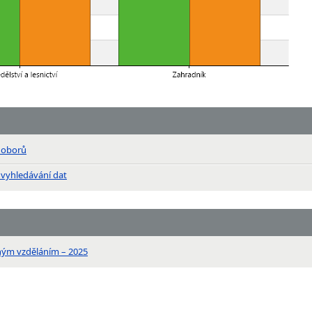
n oborů
 vyhledávání dat
ným vzděláním – 2025