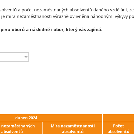
absolventů a počet nezaměstnaných absolventů daného vzdělání, z
, je míra nezaměstnanosti výrazně ovlivněna náhodnými výkyvy 
upinu oborů a následně i obor, který vás zajímá.
duben 2024
t nezaměstnaných
Míra nezaměstnanosti
Počet
absolventů
absolventů
absolventů