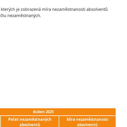
e kterých je zobrazená míra nezaměstnanosti absolventů
počtu nezaměstnaných.
duben 2025
Počet nezaměstnaných
Míra nezaměstnanosti
absolventů
absolventů