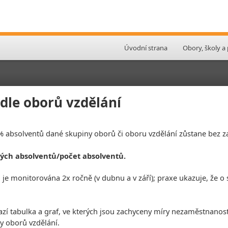
Úvodní strana
Obory, školy a
le oborů vzdělání
 % absolventů dané skupiny oborů či oboru vzdělání zůstane bez 
ých absolventů/počet absolventů.
e monitorována 2x ročně (v dubnu a v září); praxe ukazuje, že o s
azí tabulka a graf, ve kterých jsou zachyceny míry nezaměstnanos
y oborů vzdělání.