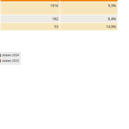
1916
9,3%
182
8,4%
53
14,9%