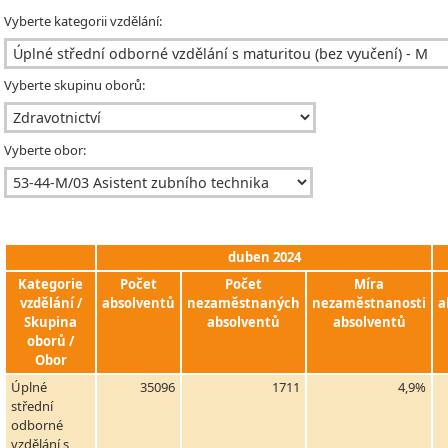
Vyberte kategorii vzdělání:
Vyberte skupinu oborů:
Vyberte obor:
duben 2024
Kategorie
Počet
Počet
Míra
vzdělání /
absolventů
nezaměstnaných
nezaměstnanosti
a
Skupina
absolventů
absolventů
oborů /
Obor
Úplné
35096
1711
4,9%
střední
odborné
vzdělání s