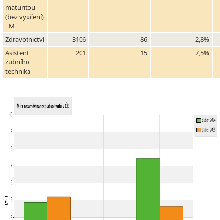
maturitou
(bez vyučení)
- M
Zdravotnictví
3106
86
2,8%
Asistent
201
15
7,5%
zubního
technika