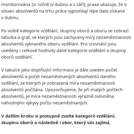
monitorována 2x ročně (v dubnu a v září); praxe ukazuje, že o
situaci absolventů na trhu práce vypovídají lépe data získaná
v dubnu.
Po volbě kategorie vzdělání, skupiny oborů a oboru se zobrazí
tabulka a graf, ve kterých jsou zachyceny míry nezaměstnanosti
absolventů vybraného oboru vzdělání. Pro srovnání jsou
uvedeny i celkové hodnoty dané kategorie vzdělání a skupiny
oborů vzdělání.
V tabulce jako doplňující informace je dále uveden počet
absolventů a počet nezaměstnaných absolventů daného
vzdělání, ze kterých je zobrazená míra nezaměstnanosti
absolventů počítána. Upozorňujeme, že při malých počtech
absolventů, je míra nezaměstnanosti výrazně ovlivněna
náhodnými výkyvy počtu nezaměstnaných.
V dalším kroku si postupně zvolte kategorii vzdělání,
skupinu oborů a následně i obor, který vás zajímá.