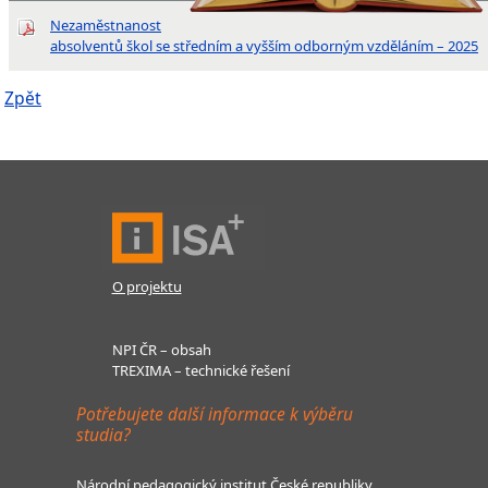
Nezaměstnanost
absolventů škol se středním a vyšším odborným vzděláním – 2025
Zpět
O projektu
NPI ČR – obsah
TREXIMA – technické řešení
Potřebujete další informace k výběru
studia?
Národní pedagogický institut České republiky