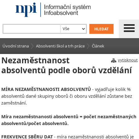
Úvodní strana
Absolventi škol a trh práce
Článek
Nezaměstnanost
vytisknout
absolventů podle oborů vzdělání
MÍRA NEZAMĚSTNANOSTI ABSOLVENTŮ
- vyjadřuje kolik %
absolventů dané skupiny oborů či oboru vzdělání zůstane bez
zaměstnání.
Míra nezaměstnanosti absolventů = počet nezaměstnaných
absolventů/počet absolventů.
FREKVENCE SBĚRU DAT
- míra nezaměstnanosti absolventů je