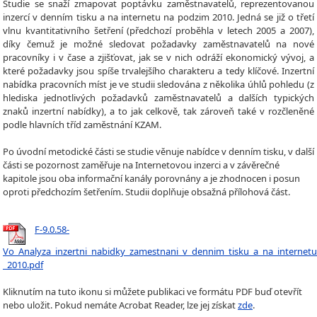
Studie se snaží zmapovat poptávku zaměstnavatelů, reprezentovanou
inzercí v denním tisku a na internetu na podzim 2010. Jedná se již o třetí
vlnu kvantitativního šetření (předchozí proběhla v letech 2005 a 2007),
díky čemuž je možné sledovat požadavky zaměstnavatelů na nové
pracovníky i v čase a zjišťovat, jak se v nich odráží ekonomický vývoj, a
které požadavky jsou spíše trvalejšího charakteru a tedy klíčové. Inzertní
nabídka pracovních míst je ve studii sledována z několika úhlů pohledu (z
hlediska jednotlivých požadavků zaměstnavatelů a dalších typických
znaků inzertní nabídky), a to jak celkově, tak zároveň také v rozčleněné
podle hlavních tříd zaměstnání KZAM.
Po úvodní metodické části se studie věnuje nabídce v denním tisku, v další
části se pozornost zaměřuje na Internetovou inzerci a v závěrečné
kapitole jsou oba informační kanály porovnány a je zhodnocen i posun
oproti předchozím šetřením. Studii doplňuje obsažná přílohová část.
F-9.0.58-
Vo_Analyza_inzertni_nabidky_zamestnani_v_dennim_tisku_a_na_internetu
_2010.pdf
Kliknutím na tuto ikonu si můžete publikaci ve formátu PDF buď otevřít
nebo uložit. Pokud nemáte Acrobat Reader, lze jej získat
zde
.