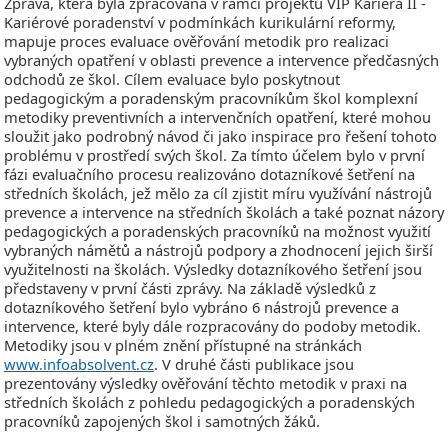
Zpráva, která byla zpracována v rámci projektu VIP Kariéra II -
Kariérové poradenství v podmínkách kurikulární reformy,
mapuje proces evaluace ověřování metodik pro realizaci
vybraných opatření v oblasti prevence a intervence předčasných
odchodů ze škol.
Cílem evaluace
bylo poskytnout
pedagogickým a poradenským pracovníkům škol komplexní
metodiky preventivních a intervenčních opatření, které mohou
sloužit jako podrobný návod či jako inspirace pro řešení tohoto
problému v prostředí svých škol. Za tímto účelem bylo v první
fázi evaluačního procesu realizováno dotazníkové šetření na
středních školách, jež mělo za cíl zjistit míru využívání nástrojů
prevence a intervence na středních školách a také poznat názory
pedagogických a poradenských pracovníků na možnost využití
vybraných námětů a nástrojů podpory a zhodnocení jejich širší
využitelnosti na školách. Výsledky dotazníkového šetření jsou
představeny v první části zprávy. Na základě výsledků z
dotazníkového šetření bylo vybráno 6 nástrojů prevence a
intervence, které byly dále rozpracovány do podoby metodik.
Metodiky jsou v plném znění přístupné na stránkách
www.infoabsolvent.cz
. V druhé části publikace jsou
prezentovány výsledky ověřování těchto metodik v praxi na
středních školách z pohledu pedagogických a poradenských
pracovníků zapojených škol i samotných žáků.