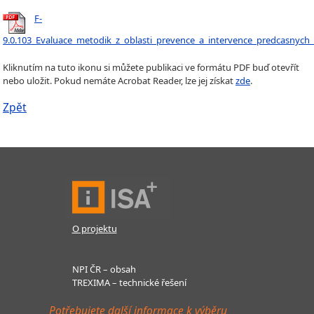
F-
9.0.103_Evaluace_metodik_z_oblasti_prevence_a_intervence_predcasnych
Kliknutím na tuto ikonu si můžete publikaci ve formátu PDF buď otevřít
nebo uložit. Pokud nemáte Acrobat Reader, lze jej získat
zde
.
Zpět
O projektu
NPI ČR – obsah
TREXIMA – technické řešení
Potřebujete další informace k výběru