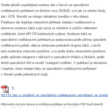
Studie přináší uspořádané soubory dat o žácích se speciálními
vzdělávacími potřebami ve školním roce 2019/20, a to jak za střední školy,
tak i VOŠ. Rovněž se věnuje základním trendům v této oblasti.
Publikace tak doplňuje statistické přehledy sledující vzdělanostní a
oborovou strukturu žáků a její vývoj ve středním a vyšším odborném
vzdělávání, které NPI ČR každoročně vydává. Struktura žáků se
speciálními vzdělávacími potřebami je analyzována podle příčiny speciálně
vzdělávacích potřeb, dále je sledována podrobně skupina žáků, u nichž
bylo evidováno zdravotní postižení, a to podle druhu zdravotního postižení,
podle způsobu integrace v běžných a speciálních třídách a školách, podle
druhů speciálních tříd a rovněž i kategorií vzdělání. V publikaci je obsažena
i kapitola, která sleduje žáky se speciálními vzdělávacími potřebami
v členění podle jednotlivých krajů.
F-
9.0.173_Zaci_a_studenti_se_specialnimi_vzdelavacimi_potrebami_ve_str
Kliknutím na tuto ikonu si můžete publikaci ve formátu PDF buď otevřít