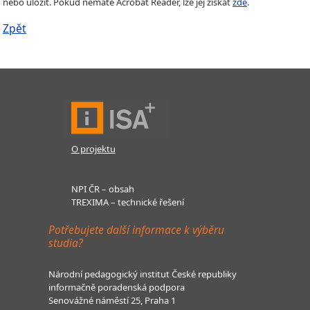
nebo uložit. Pokud nemáte Acrobat Reader, lze jej získat
zde
.
Zpět
O projektu
NPI ČR – obsah
TREXIMA – technické řešení
Potřebujete další informace k výběru
studia?
Národní pedagogický institut České republiky
informačně poradenská podpora
Senovážné náměstí 25, Praha 1