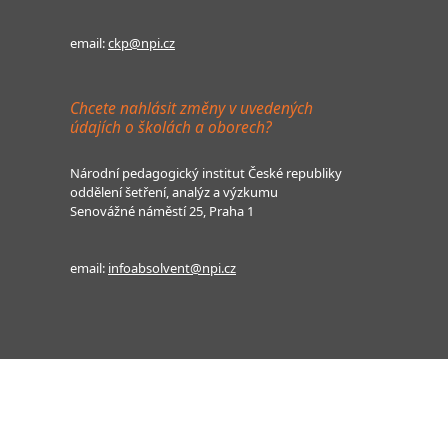
email:
ckp@npi.cz
Chcete nahlásit změny v uvedených
údajích o školách a oborech?
Národní pedagogický institut České republiky
oddělení šetření, analýz a výzkumu
Senovážné náměstí 25, Praha 1
email:
infoabsolvent@npi.cz