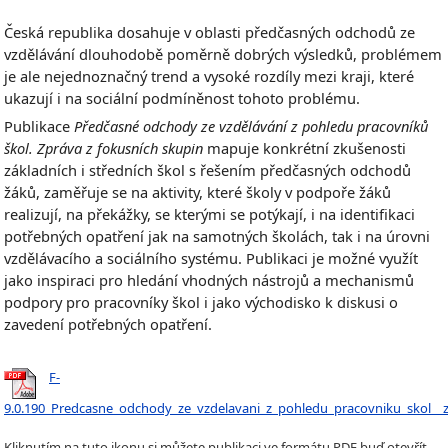
Česká republika dosahuje v oblasti předčasných odchodů ze
vzdělávání dlouhodobě poměrně dobrých výsledků, problémem
je ale nejednoznačný trend a vysoké rozdíly mezi kraji, které
ukazují i na sociální podmíněnost tohoto problému.
Publikace
Předčasné odchody ze vzdělávání z pohledu pracovníků
škol. Zpráva z fokusních skupin
mapuje konkrétní zkušenosti
základních i středních škol s řešením předčasných odchodů
žáků, zaměřuje se na aktivity, které školy v podpoře žáků
realizují, na překážky, se kterými se potýkají, i na identifikaci
potřebných opatření jak na samotných školách, tak i na úrovni
vzdělávacího a sociálního systému. Publikaci je možné využít
jako inspiraci pro hledání vhodných nástrojů a mechanismů
podpory pro pracovníky škol i jako východisko k diskusi o
zavedení potřebných opatření.
F-
9.0.190_Predcasne_odchody_ze_vzdelavani_z_pohledu_pracovniku_skol__z
Kliknutím na tuto ikonu si můžete publikaci ve formátu PDF buď otevřít