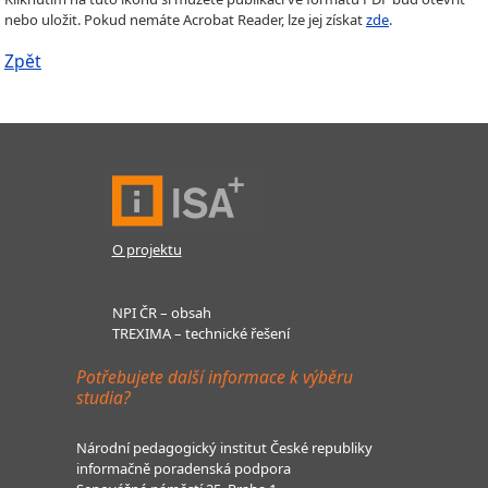
nebo uložit. Pokud nemáte Acrobat Reader, lze jej získat
zde
.
Zpět
O projektu
NPI ČR – obsah
TREXIMA – technické řešení
Potřebujete další informace k výběru
studia?
Národní pedagogický institut České republiky
informačně poradenská podpora