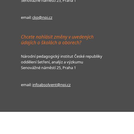
Senovážné náměstí 25, Praha 1
email:
ckp@npi.cz
Chcete nahlásit změny v uvedených
údajích o školách a oborech?
Národní pedagogický institut České republiky
oddělení šetření, analýz a výzkumu
Senovážné náměstí 25, Praha 1
email:
infoabsolvent@npi.cz