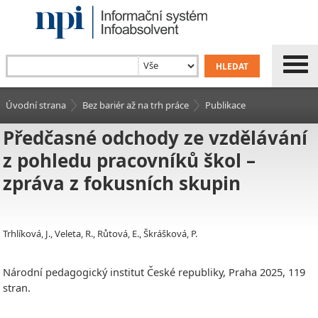
Úvodní strana
Bez bariér až na trh práce
Publikace
Předčasné odchody ze vzdělávání
z pohledu pracovníků škol –
zpráva z fokusních skupin
Trhlíková, J., Veleta, R., Růtová, E., Škrášková, P.
Národní pedagogický institut České republiky, Praha 2025, 119
stran.