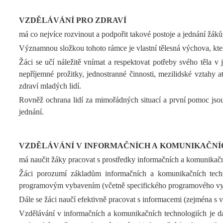
VZDĚLÁVÁNÍ PRO ZDRAVÍ
má co nejvíce rozvinout a podpořit takové postoje a jednání žák
Významnou složkou tohoto rámce je vlastní tělesná výchova, která
Žáci se učí náležitě vnímat a respektovat potřeby svého těla v j
nepříjemné prožitky, jednostranné činnosti, mezilidské vztahy 
zdraví mladých lidí.
Rovněž ochrana lidí za mimořádných situací a první pomoc jsou
jednání.
VZDĚLÁVÁNÍ V INFORMAČNÍCH A KOMUNIKAČNÍ
má naučit žáky pracovat s prostředky informačních a komunikačn
Žáci porozumí základům informačních a komunikačních techno
programovým vybavením (včetně specifického programového vybav
Dále se žáci naučí efektivně pracovat s informacemi (zejména s
Vzdělávání v informačních a komunikačních technologiích je dál