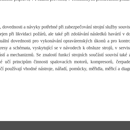
dovednosti a návyky potřebné při zabezpečování strojní služby souvise
jen při likvidaci požárů, ale také při zdolávání následků havárií v
manuální dovednosti pro vykonávání opravárenských úkonů a pro kontro
resy a schémata, vyskytující se v návodech k obsluze strojů, v servis
ástí a mechanizmů. Se znalostí funkcí strojních součástí souvisí také 
 učí principům činnosti spalovacích motorů, kompresorů, čerpadel
čí používají vhodné nástroje, nářadí, pomůcky, měřidla, měřicí a di