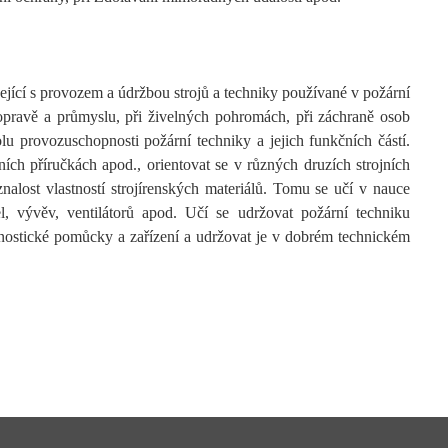
jící s provozem a údržbou strojů a techniky používané v požární
 dopravě a průmyslu, při živelných pohromách, při záchraně osob
lu provozuschopnosti požární techniky a jejich funkčních částí.
ních příručkách apod., orientovat se v různých druzích strojních
znalost vlastností strojírenských materiálů. Tomu se učí v nauce
, vývěv, ventilátorů apod. Učí se udržovat požární techniku
agnostické pomůcky a zařízení a udržovat je v dobrém technickém