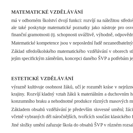
MATEMATICKÉ VZDĚLÁVÁNÍ
má v odborném školství dvojí funkci: rozvíjí na náležitou stře
ale také poskytuje matematické poznatky jako nástroje pro osvo
finanční gramotnosti (tj. schopnosti uvážlivě, výhodně, odpovědn
Matematické kompetence jsou v neposlední řadě nezanedbatelným
Základ středoškolského matematického vzdělávání v oborech stř
jejím specifickým záměrům, koncepci daného ŠVP a potřebám jejích
ESTETICKÉ VZDĚLÁVÁNÍ
výrazně kultivuje osobnost žáků, učí je rozumět kráse v nejrůzn
krajiny. Rozvíjí kladný vztah žáků k materiálním a duchovním h
konzumního braku a nehodnotné produkce různých masových mé
Základem obsahů vzdělávání je především slovesné umění; žáci se
včetně vybraných děl náročnějších, tvořících součást klasického fo
Jiné složky umění zařazuje škola do obsahů ŠVP v různém rozsa