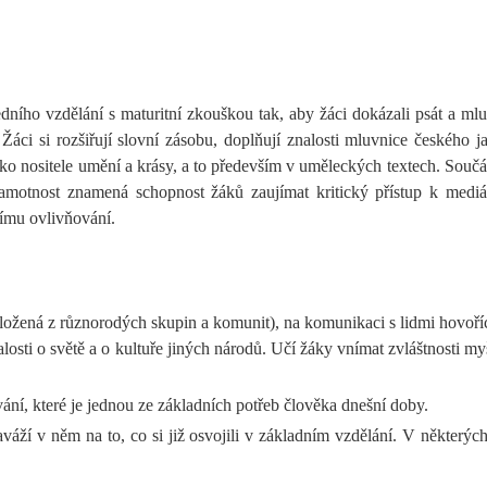
dního vzdělání s maturitní zkouškou tak, aby žáci dokázali psát a mlu
Žáci si rozšiřují slovní zásobu, doplňují znalosti mluvnice českého ja
ko nositele umění a krásy, a to především v uměleckých textech. Součás
gramotnost znamená schopnost žáků zaujímat kritický přístup k med
nímu ovlivňování.
 složená z různorodých skupin a komunit), na komunikaci s lidmi hovořící
nalosti o světě a o kultuře jiných národů. Učí žáky vnímat zvláštnosti m
í, které je jednou ze základních potřeb člověka dnešní doby.
ží v něm na to, co si již osvojili v základním vzdělání. V některých 