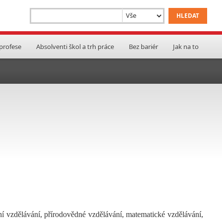
 profese
Absolventi škol a trh práce
Bez bariér
Jak na to
ní vzdělávání, přírodovědné vzdělávání, matematické vzdělávání,