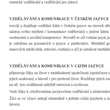
estetické vzdělávání a vzdělávání pro zdraví.
VZDĚLÁVÁNÍ A KOMUNIKACE V ČESKÉM JAZYCE
rozvíjí a doplňuje vzdělání žáků v českém jazyce na úroveň stře
nástroj svého myšlení i komunikace (sdělování) s jinými lidmi. 
osobnostní a sociální kompetence. Rovněž se učí vnímat jazyk ja
je založena na poznatcích o jazyce a publicistice. Mediální 
masových médií (tisk, televize, rozhlas) a učí je odolávat mediál
VZDĚLÁVÁNÍ A KOMUNIKACE V CIZÍM JAZYCE
připravuje žáky na život v multikulturní společnosti (společnost
jejich soukromý a hlavně i pro profesní život. Rozšiřuje jejich z
na ně, tyto zvláštnosti náležitě tolerovat a oceňovat.
Vede žáky k celoživotnímu jazykovému vzdělávání a zdokonalován
Žáci se ve výuce setkají minimálně s jedním cizím jazykem a navá
úrovni.