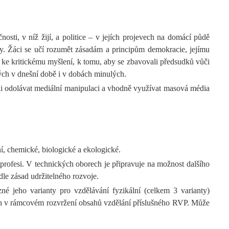
sti, v níž žijí, a politice – v jejích projevech na domácí půdě
álky. Žáci se učí rozumět zásadám a principům demokracie, jejímu
, ke kritickému myšlení, k tomu, aby se zbavovali předsudků vůči
ných v dnešní době i v dobách minulých.
ni odolávat mediální manipulaci a vhodně využívat masová média
ní, chemické, biologické a ekologické.
 profesi. V technických oborech je připravuje na možnost dalšího
le zásad udržitelného rozvoje.
né jeho varianty pro vzdělávání fyzikální (celkem 3 varianty)
ách v rámcovém rozvržení obsahů vzdělání příslušného RVP. Může