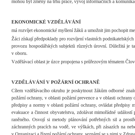
mohou být změny na trhu práce, vývoj informačních a komunikač
EKONOMICKÉ VZDĚLÁVÁNÍ
má rozvíjet ekonomické myšlení žáků a umožnit jim pochopit me
Žáci získají předpoklady pro rozvíjení vlastních podnikatelských 
provozu hospodářských subjektů různých úrovní. Důležitá je t
v oboru.
Vzdělávací oblast je úzce propojena s průřezovým tématem Člověk
VZDĚLÁVÁNÍ V POŽÁRNÍ OCHRANĚ
Cílem vzdělávacího okruhu je poskytnout žákům odborné znalos
požární ochrany, v oblasti požární prevence a v oblasti ochrany 
předpisy a normy v oblasti požární ochrany, ovládat předpisy m
evakuace a činnost obyvatelstva, zdolávat mimořádné událostí
raněného. Osvojí si metody plánování potřebných sil a prostř
záchranných pracích na vodě, ve výškách, při zásazích na nebe
v Organizaci a řízení požární ochrany, seznámí se s nimi v Zdra