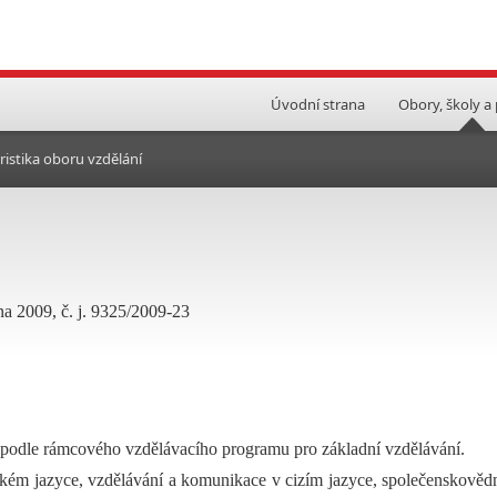
Úvodní strana
Obory, školy a
ristika oboru vzdělání
na 2009, č. j. 9325/2009-23
 podle rámcového vzdělávacího programu pro základní vzdělávání.
ském jazyce, vzdělávání a komunikace v cizím jazyce, společenskověd