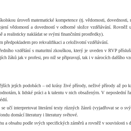
doškolskou úroveň matematické kompetence (tj. vědomosti, dovednosti,
jení vědomostí a dovedností v odborné složce vzdělávání. Rovněž učí 
ě a realisticky nakládat se svými finančními prostředky).
 předpokladem pro rekvalifikaci a celoživotní vzdělávání.
edního vzdělání s maturitní zkouškou, který je uveden v RVP přísluš
 žáků jak v profesi, pro niž se připravují, tak i v nárocích dalšího vz
ějších jejích podobách – od krásy živé přírody, neživé přírody až po 
odnotám, k lidské práci a k talentu v nich obsaženým. V neposlední ř
dií.
 učí interpretovat literární texty různých žánrů (vyjadřovat se o svý
ndu domácí literatury i literatury světové.
hu a obsahu podle svých specifických záměrů a rovněž v souvislosti s