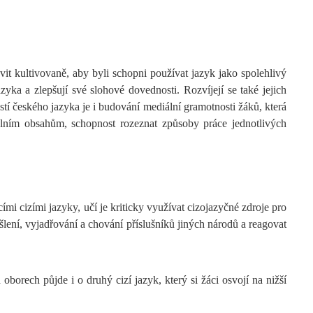
vit kultivovaně, aby byli schopni používat jazyk jako spolehlivý
zyka a zlepšují své slohové dovednosti. Rozvíjejí se také jejich
tí českého jazyka je i budování mediální gramotnosti žáků, která
iálním obsahům, schopnost rozeznat způsoby práce jednotlivých
mi cizími jazyky, učí je kriticky využívat cizojazyčné zdroje pro
yšlení, vyjadřování a chování příslušníků jiných národů a reagovat
oborech půjde i o druhý cizí jazyk, který si žáci osvojí na nižší