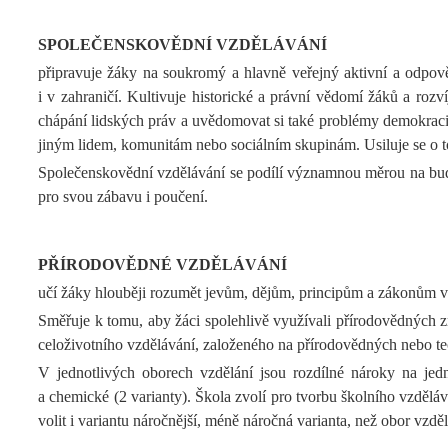
SPOLEČENSKOVĚDNÍ VZDĚLÁVÁNÍ
připravuje žáky na soukromý a hlavně veřejný aktivní a odpověd
i v zahraničí. Kultivuje historické a právní vědomí žáků a rozv
chápání lidských práv a uvědomovat si také problémy demokracie 
jiným lidem, komunitám nebo sociálním skupinám. Usiluje se o to
Společenskovědní vzdělávání se podílí významnou měrou na budo
pro svou zábavu i poučení.
PŘÍRODOVĚDNÉ VZDĚLÁVÁNÍ
učí žáky hlouběji rozumět jevům, dějům, principům a zákonům vybr
Směřuje k tomu, aby žáci spolehlivě využívali přírodovědných zn
celoživotního vzdělávání, založeného na přírodovědných nebo tec
V jednotlivých oborech vzdělání jsou rozdílné nároky na jedn
a chemické (2 varianty). Škola zvolí pro tvorbu školního vzdě
volit i variantu náročnější, méně náročná varianta, než obor vzdě