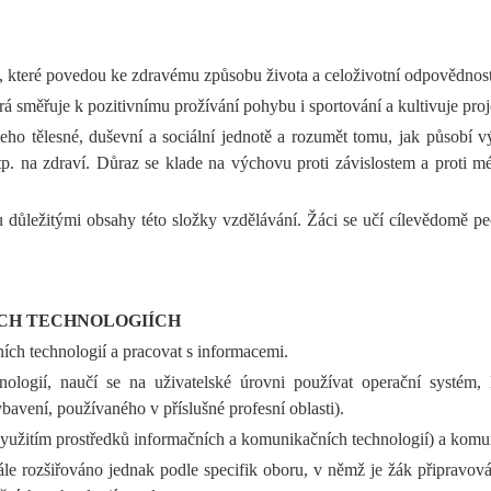
ů, které povedou ke zdravému způsobu života a celoživotní odpovědnost
 směřuje k pozitivnímu prožívání pohybu i sportování a kultivuje proje
eho tělesné, duševní a sociální jednotě a rozumět tomu, jak působí vý
atp. na zdraví. Důraz se klade na výchovu proti závislostem a proti
 důležitými obsahy této složky vzdělávání. Žáci se učí cílevědomě pe
CH TECHNOLOGIÍCH
ích technologií a pracovat s informacemi.
logií, naučí se na uživatelské úrovni používat operační systém,
ení, používaného v příslušné profesní oblasti).
 využitím prostředků informačních a komunikačních technologií) a komu
e rozšiřováno jednak podle specifik oboru, v němž je žák připravován