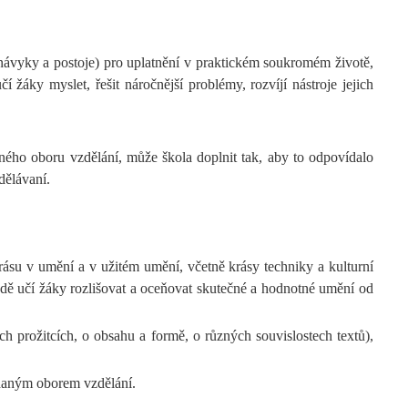
 návyky a postoje) pro uplatnění v praktickém soukromém životě,
žáky myslet, řešit náročnější problémy, rozvíjí nástroje jejich
ného oboru vzdělání, může škola doplnit tak, aby to odpovídalo
dělávaní.
krásu v umění a v užitém umění, včetně krásy techniky a kulturní
adě učí žáky rozlišovat a oceňovat skutečné a hodnotné umění od
ch prožitcích, o obsahu a formě, o různých souvislostech textů),
 daným oborem vzdělání.