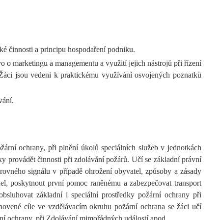
é činnosti a principu hospodaření podniku.
vo o marketingu a managementu a využití jejich nástrojů při řízení
 Žáci jsou vedeni k praktickému využívání osvojených poznatků
vání.
rní ochrany, při plnění úkolů speciálních služeb v jednotkách
ky provádět činnosti při zdolávání požárů. Učí se základní právní
varovného signálu v případě ohrožení obyvatel, způsoby a zásady
del, poskytnout první pomoc raněnému a zabezpečovat transport
bsluhovat základní i speciální prostředky požární ochrany při
anovené cíle ve vzdělávacím okruhu požární ochrana se žáci učí
rní ochrany, při Zdolávání mimořádných událostí apod.