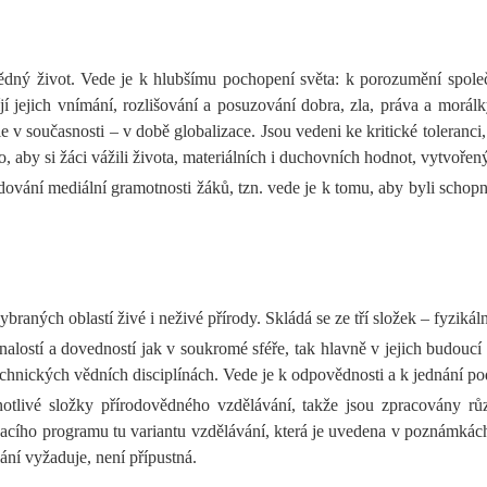
ný život. Vede je k hlubšímu pochopení světa: k porozumění společno
íjí jejich vnímání, rozlišování a posuzování dobra, zla, práva a mor
v současnosti – v době globalizace. Jsou vedeni ke kritické toleranci
, aby si žáci vážili života, materiálních i duchovních hodnot, vytvoře
vání mediální gramotnosti žáků, tzn. vede je k tomu, aby byli schop
aných oblastí živé i neživé přírody. Skládá se ze tří složek – fyzikál
alostí a dovedností jak v soukromé sféře, tak hlavně v jejich budoucí
hnických vědních disciplínách. Vede je k odpovědnosti a k jednání pod
otlivé složky přírodovědného vzdělávání, takže jsou zpracovány růz
lávacího programu tu variantu vzdělávání, která je uvedena v poznámk
lání vyžaduje, není přípustná.