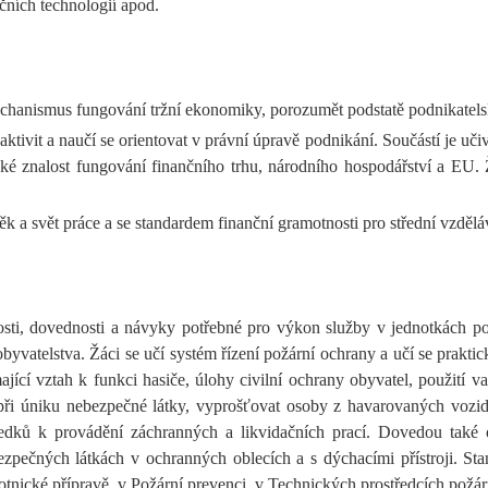
ních technologií apod.
chanismus fungování tržní ekonomiky, porozumět podstatě podnikatelsk
aktivit a naučí se orientovat v právní úpravě podnikání. Součástí je uči
aké znalost fungování finančního trhu, národního hospodářství a EU.
 a svět práce a se standardem finanční gramotnosti pro střední vzdělá
ti, dovednosti a návyky potřebné pro výkon služby v jednotkách požá
obyvatelstva. Žáci se učí systém řízení požární ochrany a učí se praktic
ající vztah k funkci hasiče, úlohy civilní ochrany obyvatel, použití 
 při úniku nebezpečné látky, vyprošťovat osoby z havarovaných vozi
edků k provádění záchranných a likvidačních prací. Dovedou také o
zpečných látkách v ochranných oblecích a s dýchacími přístroji. St
votnické přípravě, v Požární prevenci, v Technických prostředcích požá