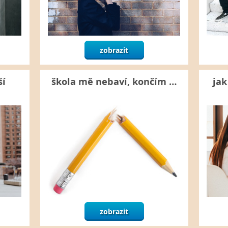
zobrazit
ší
škola mě nebaví, končím …
jak
zobrazit