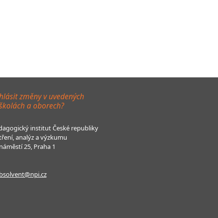
hlásit změny v uvedených
 školách a oborech?
agogický institut České republiky
tření, analýz a výzkumu
áměstí 25, Praha 1
bsolvent@npi.cz