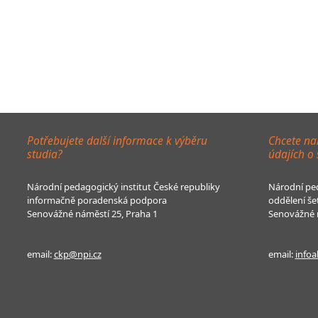
Potřebujete další informace k výběru
Chcete na
studia?
údajích o
Národní pedagogický institut České republiky
Národní ped
informačně poradenská podpora
oddělení še
Senovážné náměstí 25, Praha 1
Senovážné n
email:
ckp@npi.cz
email:
infoa