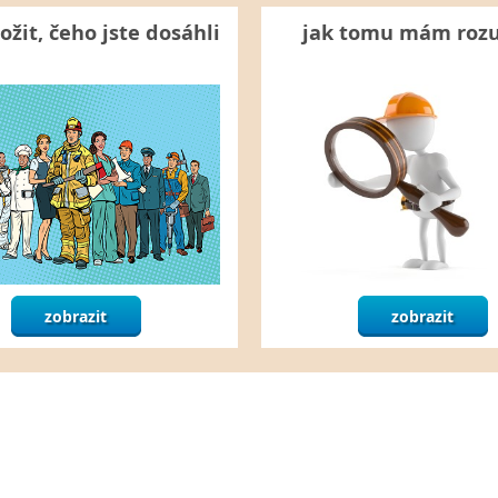
ožit, čeho jste dosáhli
jak tomu mám roz
zobrazit
zobrazit