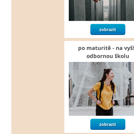
zobrazit
po maturitě - na vyš
odbornou školu
zobrazit