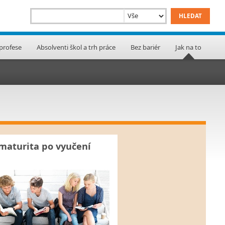
 profese
Absolventi škol a trh práce
Bez bariér
Jak na to
maturita po vyučení