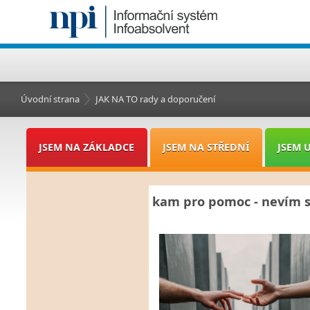
Úvodní strana
JAK NA TO rady a doporučení
JSEM NA ZÁKLADCE
JSEM NA STŘEDNÍ
JSEM 
kam pro pomoc - nevím s