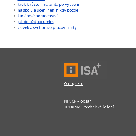
krok k růstu - maturita po vyučení
na školu a učení není nikdy pozdě
kariérové poradenství
jak doložit, co umím
člověk a svět práce-pracovní listy
O projektu
NPI ČR – obsah
TREXIMA – technické řešení