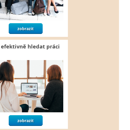
zobrazit
 efektivně hledat práci
zobrazit