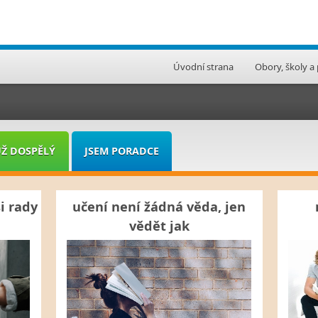
Úvodní strana
Obory, školy a
UŽ DOSPĚLÝ
JSEM PORADCE
i rady
učení není žádná věda, jen
vědět jak