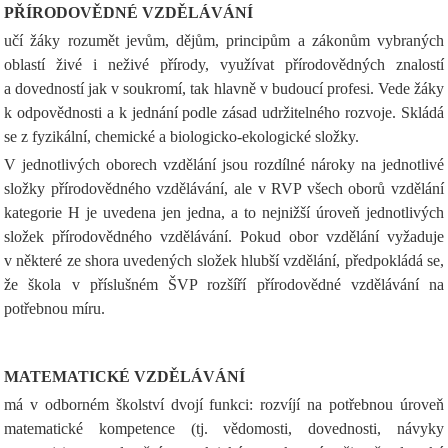
PŘÍRODOVĚDNÉ VZDĚLÁVÁNÍ
učí žáky rozumět jevům, dějům, principům a zákonům vybraných
oblastí živé i neživé přírody, využívat přírodovědných znalostí
a dovedností jak v soukromí, tak hlavně v budoucí profesi. Vede žáky
k odpovědnosti a k jednání podle zásad udržitelného rozvoje. Skládá
se z fyzikální, chemické a biologicko-ekologické složky.
V jednotlivých oborech vzdělání jsou rozdílné nároky na jednotlivé
složky přírodovědného vzdělávání, ale v RVP všech oborů vzdělání
kategorie H je uvedena jen jedna, a to nejnižší úroveň jednotlivých
složek přírodovědného vzdělávání. Pokud obor vzdělání vyžaduje
v některé ze shora uvedených složek hlubší vzdělání, předpokládá se,
že škola v příslušném ŠVP rozšíří přírodovědné vzdělávání na
potřebnou míru.
MATEMATICKÉ VZDĚLÁVÁNÍ
má v odborném školství dvojí funkci: rozvíjí na potřebnou úroveň
matematické kompetence (tj. vědomosti, dovednosti, návyky