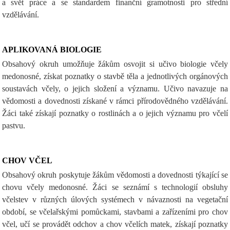
a svět práce a se standardem finanční gramotnosti pro střední
vzdělávání.
APLIKOVANÁ BIOLOGIE
Obsahový okruh umožňuje žákům osvojit si učivo biologie včely
medonosné, získat poznatky o stavbě těla a jednotlivých orgánových
soustavách včely, o jejich složení a významu. Učivo navazuje na
vědomosti a dovednosti získané v rámci přírodovědného vzdělávání.
Žáci také získají poznatky o rostlinách a o jejich významu pro včelí
pastvu.
CHOV VČEL
Obsahový okruh poskytuje žákům vědomosti a dovednosti týkající se
chovu včely medonosné. Žáci se seznámí s technologií obsluhy
včelstev v různých úlových systémech v návaznosti na vegetační
období, se včelařskými pomůckami, stavbami a zařízeními pro chov
včel, učí se provádět odchov a chov včelích matek, získají poznatky