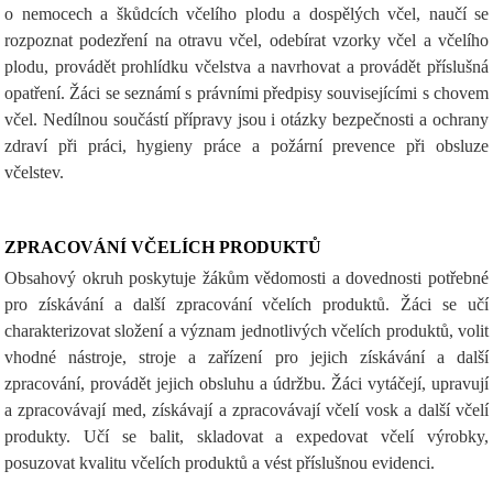
o nemocech a škůdcích včelího plodu a dospělých včel, naučí se
rozpoznat podezření na otravu včel, odebírat vzorky včel a včelího
plodu, provádět prohlídku včelstva a navrhovat a provádět příslušná
opatření. Žáci se seznámí s právními předpisy souvisejícími s chovem
včel. Nedílnou součástí přípravy jsou i otázky bezpečnosti a ochrany
zdraví při práci, hygieny práce a požární prevence při obsluze
včelstev.
ZPRACOVÁNÍ VČELÍCH PRODUKTŮ
Obsahový okruh poskytuje žákům vědomosti a dovednosti potřebné
pro získávání a další zpracování včelích produktů. Žáci se učí
charakterizovat složení a význam jednotlivých včelích produktů, volit
vhodné nástroje, stroje a zařízení pro jejich získávání a další
zpracování, provádět jejich obsluhu a údržbu. Žáci vytáčejí, upravují
a zpracovávají med, získávají a zpracovávají včelí vosk a další včelí
produkty. Učí se balit, skladovat a expedovat včelí výrobky,
posuzovat kvalitu včelích produktů a vést příslušnou evidenci.