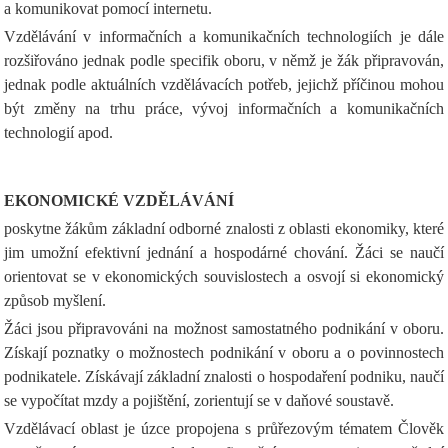
a komunikovat pomocí internetu.
Vzdělávání v informačních a komunikačních technologiích je dále
rozšiřováno jednak podle specifik oboru, v němž je žák připravován,
jednak podle aktuálních vzdělávacích potřeb, jejichž příčinou mohou
být změny na trhu práce, vývoj informačních a komunikačních
technologií apod.
EKONOMICKÉ VZDĚLÁVÁNÍ
poskytne žákům základní odborné znalosti z oblasti ekonomiky, které
jim umožní efektivní jednání a hospodárné chování. Žáci se naučí
orientovat se v ekonomických souvislostech a osvojí si ekonomický
způsob myšlení.
Žáci jsou připravováni na možnost samostatného podnikání v oboru.
Získají poznatky o možnostech podnikání v oboru a o povinnostech
podnikatele. Získávají základní znalosti o hospodaření podniku, naučí
se vypočítat mzdy a pojištění, zorientují se v daňové soustavě.
Vzdělávací oblast je úzce propojena s průřezovým tématem Člověk