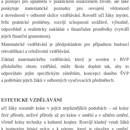
a postoje) pro uplatnění v praktickém soukromém životě, ale také
poskytuje matematické poznatky pro osvojení vědomostí
a dovedností v odborné složce vzdělávání. Rovněž učí žáky myslet,
řešit praktické problémy, rozvíjí schopnosti uvážlivě, výhodně,
odpovědně a realisticky nakládat s finančními prostředky (vytváří
jejich finanční gramotnost).
Matematické vzdělávání je předpokladem pro případnou budoucí
rekvalifikaci a celoživotní vzdělávání.
Základ matematického vzdělávání, který je uveden v RVP
příslušného oboru vzdělání, může škola doplnit tak, aby to
odpovídalo jejím specifickým záměrům, koncepci daného ŠVP
a potřebám jejich žáků v odborných vyučovacích předmětech.
ESTETICKÉ VZDĚLÁVÁNÍ
učí žáky rozumět kráse v jejích nejrůznějších podobách – od krásy
živé přírody, neživé přírody až po krásu v umění a v užitém umění,
včetně krásy techniky a kulturní krajiny. Rozvíjí kladný vztah žáků
k hodnotám lidské práce a k talentu, který je obsažen v umění.