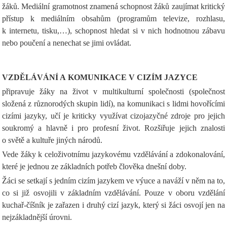
žáků. Mediální gramotnost znamená schopnost žáků zaujímat kritický
přístup k mediálním obsahům (programům televize, rozhlasu,
k internetu, tisku,…), schopnost hledat si v nich hodnotnou zábavu
nebo poučení a nenechat se jimi ovládat.
VZDĚLÁVÁNÍ A KOMUNIKACE V CIZÍM JAZYCE
připravuje žáky na život v multikulturní společnosti (společnost
složená z různorodých skupin lidí), na komunikaci s lidmi hovořícími
cizími jazyky, učí je kriticky využívat cizojazyčné zdroje pro jejich
soukromý a hlavně i pro profesní život. Rozšiřuje jejich znalosti
o světě a kultuře jiných národů.
Vede žáky k celoživotnímu jazykovému vzdělávání a zdokonalování,
které je jednou ze základních potřeb člověka dnešní doby.
Žáci se setkají s jedním cizím jazykem ve výuce a naváží v něm na to,
co si již osvojili v základním vzdělávání. Pouze v oboru vzdělání
kuchař-číšník je zařazen i druhý cizí jazyk, který si žáci osvojí jen na
nejzákladnější úrovni.