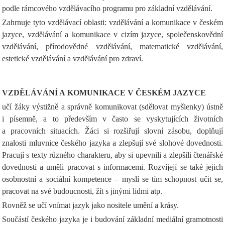
podle rámcového vzdělávacího programu pro základní vzdělávání.
Zahrnuje tyto vzdělávací oblasti: vzdělávání a komunikace v českém
jazyce, vzdělávání a komunikace v cizím jazyce, společenskovědní
vzdělávání, přírodovědné vzdělávání, matematické vzdělávání,
estetické vzdělávání a vzdělávání pro zdraví.
VZDĚLÁVÁNÍ A KOMUNIKACE V ČESKÉM JAZYCE
učí žáky výstižně a správně komunikovat (sdělovat myšlenky) ústně
i písemně, a to především v často se vyskytujících životních
a pracovních situacích. Žáci si rozšiřují slovní zásobu, doplňují
znalosti mluvnice českého jazyka a zlepšují své slohové dovednosti.
Pracují s texty různého charakteru, aby si upevnili a zlepšili čtenářské
dovednosti a uměli pracovat s informacemi. Rozvíjejí se také jejich
osobnostní a sociální kompetence – myslí se tím schopnost učit se,
pracovat na své budoucnosti, žít s jinými lidmi atp.
Rovněž se učí vnímat jazyk jako nositele umění a krásy.
Součástí českého jazyka je i budování základní mediální gramotnosti