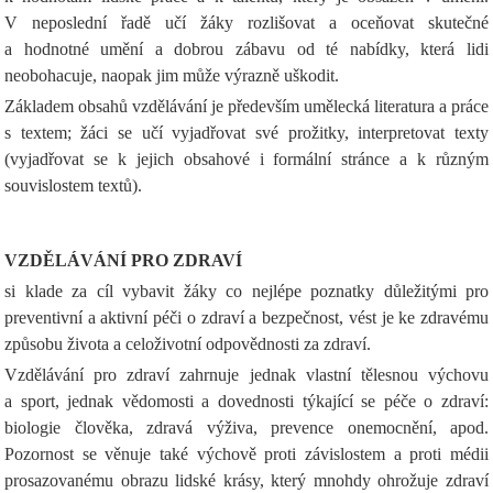
V neposlední řadě učí žáky rozlišovat a oceňovat skutečné
a hodnotné umění a dobrou zábavu od té nabídky, která lidi
neobohacuje, naopak jim může výrazně uškodit.
Základem obsahů vzdělávání je především umělecká literatura a práce
s textem; žáci se učí vyjadřovat své prožitky, interpretovat texty
(vyjadřovat se k jejich obsahové i formální stránce a k různým
souvislostem textů).
VZDĚLÁVÁNÍ PRO ZDRAVÍ
si klade za cíl vybavit žáky co nejlépe poznatky důležitými pro
preventivní a aktivní péči o zdraví a bezpečnost, vést je ke zdravému
způsobu života a celoživotní odpovědnosti za zdraví.
Vzdělávání pro zdraví zahrnuje jednak vlastní tělesnou výchovu
a sport, jednak vědomosti a dovednosti týkající se péče o zdraví:
biologie člověka, zdravá výživa, prevence onemocnění, apod.
Pozornost se věnuje také výchově proti závislostem a proti médii
prosazovanému obrazu lidské krásy, který mnohdy ohrožuje zdraví