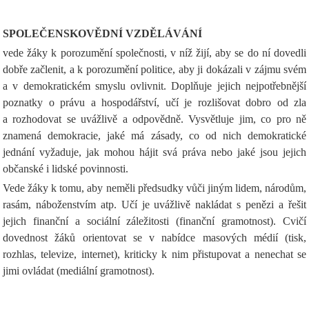
SPOLEČENSKOVĚDNÍ VZDĚLÁVÁNÍ
vede žáky k porozumění společnosti, v níž žijí, aby se do ní dovedli
dobře začlenit, a k porozumění politice, aby ji dokázali v zájmu svém
a v demokratickém smyslu ovlivnit. Doplňuje jejich nejpotřebnější
poznatky o právu a hospodářství, učí je rozlišovat dobro od zla
a rozhodovat se uvážlivě a odpovědně. Vysvětluje jim, co pro ně
znamená demokracie, jaké má zásady, co od nich demokratické
jednání vyžaduje, jak mohou hájit svá práva nebo jaké jsou jejich
občanské i lidské povinnosti.
Vede žáky k tomu, aby neměli předsudky vůči jiným lidem, národům,
rasám, náboženstvím atp. Učí je uvážlivě nakládat s penězi a řešit
jejich finanční a sociální záležitosti (finanční gramotnost). Cvičí
dovednost žáků orientovat se v nabídce masových médií (tisk,
rozhlas, televize, internet), kriticky k nim přistupovat a nenechat se
jimi ovládat (mediální gramotnost).