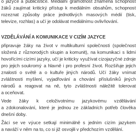
o jazyce a publicistice. Mediální gramotnost znamená schopnost
žáků zaujímat kritický přístup k mediálním obsahům, schopnost
rozeznat způsoby práce jednotlivých masových médií (tisk,
televize, rozhlas) a učí je odolávat mediálnímu ovlivňování.
VZDĚLÁVÁNÍ A KOMUNIKACE V CIZÍM JAZYCE
připravuje žáky na život v multikulturní společnosti (společnost
složená z různorodých skupin a komunit), na komunikaci s lidmi
hovořícími cizími jazyky, učí je kriticky využívat cizojazyčné zdroje
pro jejich soukromý a hlavně i pro profesní život. Rozšiřuje jejich
znalosti o světě a o kultuře jiných národů. Učí žáky vnímat
zvláštnosti myšlení, vyjadřování a chování příslušníků jiných
národů a reagovat na ně, tyto zvláštnosti náležitě tolerovat
a oceňovat.
Vede žáky k celoživotnímu jazykovému vzdělávání
a zdokonalování, které je jednou ze základních potřeb člověka
dnešní doby.
Žáci se ve výuce setkají minimálně s jedním cizím jazykem
a naváží v něm na to, co si již osvojili v předchozím vzdělání.