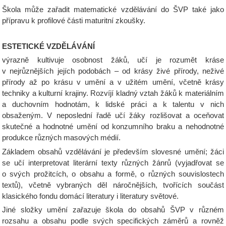
Škola může zařadit matematické vzdělávání do ŠVP také jako
přípravu k profilové části maturitní zkoušky.
ESTETICKÉ VZDĚLÁVÁNÍ
výrazně kultivuje osobnost žáků, učí je rozumět kráse
v nejrůznějších jejích podobách – od krásy živé přírody, neživé
přírody až po krásu v umění a v užitém umění, včetně krásy
techniky a kulturní krajiny. Rozvíjí kladný vztah žáků k materiálním
a duchovním hodnotám, k lidské práci a k talentu v nich
obsaženým. V neposlední řadě učí žáky rozlišovat a oceňovat
skutečné a hodnotné umění od konzumního braku a nehodnotné
produkce různých masových médií.
Základem obsahů vzdělávání je především slovesné umění; žáci
se učí interpretovat literární texty různých žánrů (vyjadřovat se
o svých prožitcích, o obsahu a formě, o různých souvislostech
textů), včetně vybraných děl náročnějších, tvořících součást
klasického fondu domácí literatury i literatury světové.
Jiné složky umění zařazuje škola do obsahů ŠVP v různém
rozsahu a obsahu podle svých specifických záměrů a rovněž