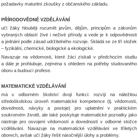
požadavky maturitní zkoušky z občanského základu.
PŘÍRODOVĚDNÉ VZDĚLÁVÁNÍ
učí žáky hlouběji rozumět jevům, dějům, principům a zákonům
vybraných oblastí živé i neživé přírody a vede je k odpovědnosti
a jednání podle zásad udržitelného rozvoje. Skládá se ze tří složek
– fyzikální, chemické, biologické a ekologické.
Navazuje na vědomosti, které žáci získali v předchozím studiu
a dále je prohlubuje, zejména s ohledem na potřeby studovaného
oboru a budoucí profese.
MATEMATICKÉ VZDĚLÁVÁNÍ
má v odborném školství dvojí funkci: rozvíjí na náležitou
středoškolskou úroveň matematické kompetence (tj. vědomosti,
dovednosti, návyky a postoje) pro uplatnění v praktickém
soukromém životě, ale také poskytuje matematické poznatky jako
nástroje pro osvojení vědomostí a dovedností v odborné složce
vzdělávání. Navazuje na matematické vzdělávání ve tříletých
oborech, avšak učí žáky řešit náročnější úlohy a problémy.