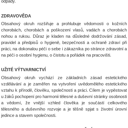
odpady.
ZDRAVOVĚDA
Obsahový okruh rozšiřuje a prohlubuje vědomosti o kožních
chorobách, chorobách a poškození vlasů, vadách a chorobách
nohou a rukou. Důraz je kladen na důsledné dodržování zásad,
pravidel a předpisů o hygieně, bezpečnosti a ochraně zdraví při
práci, na dokonalou péči o sebe i zákazníka po stránce zdravotní a
na péči o osobní hygienu, o čistotu a pořádek na pracovišti.
UŽITÉ VÝTVARNICTVÍ
Obsahový okruh vychází ze základních zásad estetického
vzdělávání a je zaměřen na vytvoření uvědomělého estetického
vztahu k přírodě, člověku, společnosti a práci. Cílem je vypěstovat
u žáků pochopení pro harmonii tělesné a duševní stránky osobnosti
a vědomí, že vnější vzhled člověka je součástí celkového
tělesného a duševního rozvoje a je těšně spjat s životní úrovní
jedince a stavem společnosti.