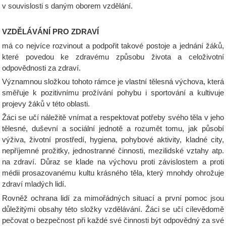
v souvislosti s daným oborem vzdělání.
VZDĚLÁVÁNÍ PRO ZDRAVÍ
má co nejvíce rozvinout a podpořit takové postoje a jednání žáků,
které povedou ke zdravému způsobu života a celoživotní
odpovědnosti za zdraví.
Významnou složkou tohoto rámce je vlastní tělesná výchova, která
směřuje k pozitivnímu prožívání pohybu i sportování a kultivuje
projevy žáků v této oblasti.
Žáci se učí náležitě vnímat a respektovat potřeby svého těla v jeho
tělesné, duševní a sociální jednotě a rozumět tomu, jak působí
výživa, životní prostředí, hygiena, pohybové aktivity, kladné city,
nepříjemné prožitky, jednostranné činnosti, mezilidské vztahy atp.
na zdraví. Důraz se klade na výchovu proti závislostem a proti
médii prosazovanému kultu krásného těla, který mnohdy ohrožuje
zdraví mladých lidí.
Rovněž ochrana lidí za mimořádných situací a první pomoc jsou
důležitými obsahy této složky vzdělávání. Žáci se učí cílevědomě
pečovat o bezpečnost při každé své činnosti být odpovědný za své