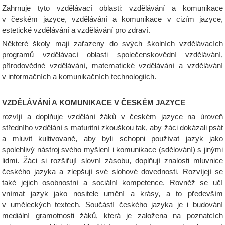
Zahrnuje tyto vzdělávací oblasti: vzdělávání a komunikace
v českém jazyce, vzdělávání a komunikace v cizím jazyce,
estetické vzdělávání a vzdělávání pro zdraví.
Některé školy mají zařazeny do svých školních vzdělávacích
programů vzdělávací oblasti společenskovědní vzdělávání,
přírodovědné vzdělávání, matematické vzdělávání a vzdělávání
v informačních a komunikačních technologiích.
VZDĚLÁVÁNÍ A KOMUNIKACE V ČESKÉM JAZYCE
rozvíjí a doplňuje vzdělání žáků v českém jazyce na úroveň
středního vzdělání s maturitní zkouškou tak, aby žáci dokázali psát
a mluvit kultivovaně, aby byli schopni používat jazyk jako
spolehlivý nástroj svého myšlení i komunikace (sdělování) s jinými
lidmi. Žáci si rozšiřují slovní zásobu, doplňují znalosti mluvnice
českého jazyka a zlepšují své slohové dovednosti. Rozvíjejí se
také jejich osobnostní a sociální kompetence. Rovněž se učí
vnímat jazyk jako nositele umění a krásy, a to především
v uměleckých textech. Součástí českého jazyka je i budování
mediální gramotnosti žáků, která je založena na poznatcích