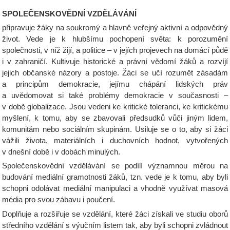
SPOLEČENSKOVĚDNÍ VZDĚLÁVÁNÍ
připravuje žáky na soukromý a hlavně veřejný aktivní a odpovědný
život. Vede je k hlubšímu pochopení světa: k porozumění
společnosti, v níž žijí, a politice – v jejích projevech na domácí půdě
i v zahraničí. Kultivuje historické a právní vědomí žáků a rozvíjí
jejich občanské názory a postoje. Žáci se učí rozumět zásadám
a principům demokracie, jejímu chápání lidských práv
a uvědomovat si také problémy demokracie v současnosti –
v době globalizace. Jsou vedeni ke kritické toleranci, ke kritickému
myšlení, k tomu, aby se zbavovali předsudků vůči jiným lidem,
komunitám nebo sociálním skupinám. Usiluje se o to, aby si žáci
vážili života, materiálních i duchovních hodnot, vytvořených
v dnešní době i v dobách minulých.
Společenskovědní vzdělávání se podílí významnou měrou na
budování mediální gramotnosti žáků, tzn. vede je k tomu, aby byli
schopni odolávat mediální manipulaci a vhodně využívat masová
média pro svou zábavu i poučení.
Doplňuje a rozšiřuje se vzdělání, které žáci získali ve studiu oborů
středního vzdělání s výučním listem tak, aby byli schopni zvládnout