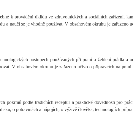
é k provádění úklidu ve zdravotnických a sociálních zařízení, kanc
lidu a naučí se je vhodně používat. V obsahovém okruhu je zařazeno uč
hnologických postupech používaných při praní a žehlení prádla a od
ovat. V obsahovém okruhu je zařazeno učivo o přípravcích na praní p
 pokrmů podle tradičních receptur a praktické dovednosti pro práci 
ku, o potravinách a nápojích, o výživě člověka, technologiích příprav