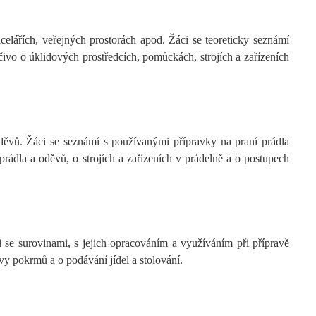
elářích, veřejných prostorách apod. Žáci se teoreticky seznámí
ivo o úklidových prostředcích, pomůckách, strojích a zařízeních
ěvů. Žáci se seznámí s používanými přípravky na praní prádla
rádla a oděvů, o strojích a zařízeních v prádelně a o postupech
se surovinami, s jejich opracováním a využíváním při přípravě
y pokrmů a o podávání jídel a stolování.