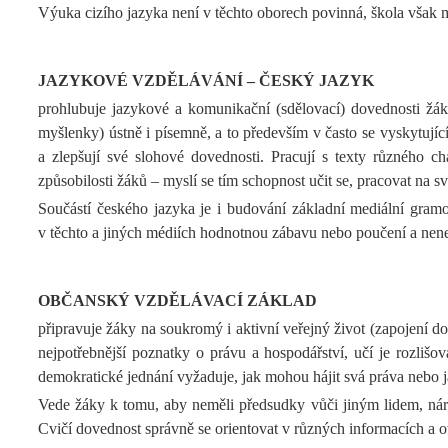
Výuka cizího jazyka není v těchto oborech povinná, škola však m
JAZYKOVÉ VZDĚLÁVÁNÍ – ČESKÝ JAZYK
prohlubuje jazykové a komunikační (sdělovací) dovednosti žáků
myšlenky) ústně i písemně, a to především v často se vyskytující
a zlepšují své slohové dovednosti. Pracují s texty různého ch
způsobilosti žáků – myslí se tím schopnost učit se, pracovat na sv
Součástí českého jazyka je i budování základní mediální gramotn
v těchto a jiných médiích hodnotnou zábavu nebo poučení a nenec
OBČANSKÝ VZDĚLÁVACÍ ZÁKLAD
připravuje žáky na soukromý i aktivní veřejný život (zapojení do
nejpotřebnější poznatky o právu a hospodářství, učí je rozliš
demokratické jednání vyžaduje, jak mohou hájit svá práva nebo ja
Vede žáky k tomu, aby neměli předsudky vůči jiným lidem, národů
Cvičí dovednost správně se orientovat v různých informacích a ov