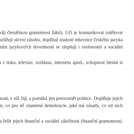
víjí čtenářskou gramotnost žáků). Učí je komunikovat (sdělovat
ozšiřují slovní zásobu, doplňují znalosti mluvnice českého jazyka
ením jazykových dovedností se zlepšují i osobnostní a sociální
 tisku, televize, rozhlasu, internetu apod., schopnost hledat si
sti, v níž žijí, a pomáhá jim porozumět politice. Doplňuje jejich
 jim, co pro ně znamená demokracie, jaké má zásady, co od nich
it jejich finanční a sociální záležitosti (finanční gramotnost).