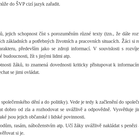
ůže do ŠVP cizí jazyk zařadit.
, jejich schopnost číst s porozuměním různé texty (tzn., že dále roz
ch základních a potřebných životních a pracovních situacích. Žáci si r
arakteru, především jako se zdroji informací. V souvislosti s rozvíj
é budoucnosti, žít s jinými lidmi atp.
osti žáků, to znamená dovednosti kriticky přistupovat k informacím z
hat se jimi ovládat.
 společenského dění a do politiky). Vede je tedy k začlenění do společno
ovat dobro od zla a rozhodovat se uvážlivě a odpovědně. Vysvětluje
ké jsou jejich občanské i lidské povinnosti.
m, rasám, náboženstvím atp. Učí žáky uvážlivě nakládat s penězi a řeš
ěřovat si je.