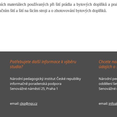
ích materiálech používaných při šití prádla a bytových doplňků a prak
ním šití a šití na šicím stroji a o zhotovování bytových doplňků.
Potřebujete další informace k výběru
Chcete na
studia?
údajích o
Národní pedagogický institut České republiky
Národní ped
informačně poradenská podpora
oddělení še
Senovážné náměstí 25, Praha 1
Senovážné n
email:
ckp@npi.cz
email:
infoa