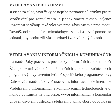
VZDĚLÁVÁNÍ PRO ZDRAVÍ
si klade za cíl vybavit žáky co nejlépe poznatky důležitými pro p
Vzdělávání pro zdraví zahrnuje jednak vlastní tělesnou výcho
Pozornost se věnuje také výchově proti závislostem a proti médi
Rovněž ochrana lidí za mimořádných situací a první pomoc jsou 
jednání, aby neohrozili vlastní zdraví i zdraví druhých osob.
VZDĚLÁVÁNÍ V INFORMAČNÍCH A KOMUNIKAČNÍ
má naučit žáky pracovat s prostředky informačních a komunikačn
Žáci porozumí základům informačních a komunikačních techno
programovým vybavením (včetně specifického programového vybav
Dále se žáci naučí efektivně pracovat s informacemi (zejména s
Vzdělávání v informačních a komunikačních technologiích je dál
mohou být změny na trhu práce, vývoj informačních a komunikač
Úroveň osvojení výsledků vzdělávání v tomto oboru odpovídá ni