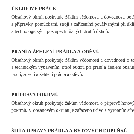
ÚKLIDOVÉ PRÁCE
Obsahový okruh poskytuje žákům vědomosti a dovednosti potřebn
s přípravky, pomůckami, stroji a zařízeními používanými při úk
a technologických postupech různých druhů úklidů.
PRANÍ A ŽEHLENÍ PRÁDLA A ODĚVŮ
Obsahový okruh poskytuje žákům vědomosti a dovednosti o tec
a technickým vybavením, které budou při praní a žehlení obsluh
praní, sušení a žehlení prádla a oděvů.
PŘÍPRAVA POKRMŮ
Obsahový okruh poskytuje žákům vědomosti o přípravě hotových
pokrmů. V obsahovém okruhu je zařazeno učivo a výrobním středis
ŠITÍ A OPRAVY PRÁDLA A BYTOVÝCH DOPLŇKŮ