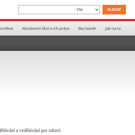
 profese
Absolventi škol a trh práce
Bez bariér
Jak na to
ělávání a vzdělávání pro zdraví.