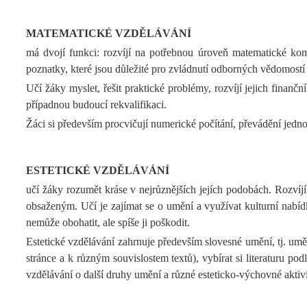
MATEMATICKÉ VZDĚLÁVÁNÍ
má dvojí funkci: rozvíjí na potřebnou úroveň matematické kom
poznatky, které jsou důležité pro zvládnutí odborných vědomost
Učí žáky myslet, řešit praktické problémy, rozvíjí jejich finanč
případnou budoucí rekvalifikaci.
Žáci si především procvičují numerické počítání, převádění jed
ESTETICKÉ VZDĚLÁVÁNÍ
učí žáky rozumět kráse v nejrůznějších jejích podobách. Rozví
obsaženým. Učí je zajímat se o umění a využívat kulturní nabíd
nemůže obohatit, ale spíše ji poškodit.
Estetické vzdělávání zahrnuje především slovesné umění, tj. umělec
stránce a k různým souvislostem textů), vybírat si literaturu p
vzdělávání o další druhy umění a různé esteticko-výchovné aktiv