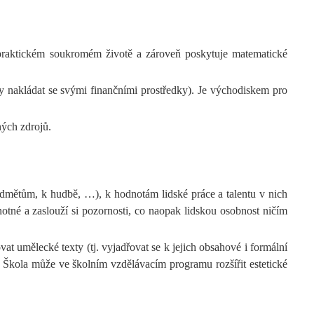
v praktickém soukromém životě a zároveň poskytuje matematické
icky nakládat se svými finančními prostředky). Je východiskem pro
ných zdrojů.
edmětům, k hudbě, …), k hodnotám lidské práce a talentu v nich
otné a zaslouží si pozornosti, co naopak lidskou osobnost ničím
ovat umělecké texty (tj. vyjadřovat se k jejich obsahové i formální
d. Škola může ve školním vzdělávacím programu rozšířit estetické