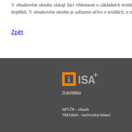
V obsahovém okruhu získají žáci vědomosti o základních textiln
doplňků. V obsahovém okruhu je zařazeno učivo o textiliích, o ruč
Zpět
O projektu
NPI ČR – obsah
TREXIMA – technické řešení