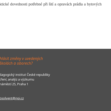
tické dovednosti potřebné při šití a opravách prádla a bytových
hlásit změny v uvedených
 školách a oborech?
agogický institut České republiky
tření, analýz a výzkumu
áměstí 25, Praha 1
bsolvent@npi.cz