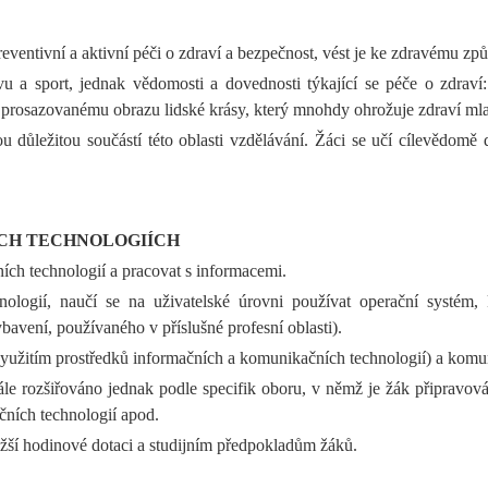
reventivní a aktivní péči o zdraví a bezpečnost, vést je ke zdravému zp
vu a sport, jednak vědomosti a dovednosti týkající se péče o zdraví
i prosazovanému obrazu lidské krásy, který mnohdy ohrožuje zdraví mla
důležitou součástí této oblasti vzdělávání. Žáci se učí cílevědomě 
CH TECHNOLOGIÍCH
ích technologií a pracovat s informacemi.
logií, naučí se na uživatelské úrovni používat operační systém,
ení, používaného v příslušné profesní oblasti).
 využitím prostředků informačních a komunikačních technologií) a komu
e rozšiřováno jednak podle specifik oboru, v němž je žák připravován
ních technologií apod.
žší hodinové dotaci a studijním předpokladům žáků.