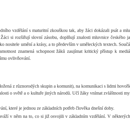
dního vzdělání s maturitní zkouškou tak, aby žáci dokázali psát a mlu
Žáci si rozšiřují slovní zásobu, doplňují znalosti mluvnice českého ja
ko nositele umění a krásy, a to především v uměleckých textech. Součás
gramotnost znamená schopnost žáků zaujímat kritický přístup k med
nímu ovlivňování.
 složená z různorodých skupin a komunit), na komunikaci s lidmi hovořící
nalosti o světě a o kultuře jiných národů. Učí žáky vnímat zvláštnosti m
í, které je jednou ze základních potřeb člověka dnešní doby.
ží v něm na to, co si již osvojili v základním vzdělání. V některých 