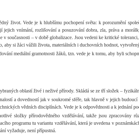
ný život. Vede je k hlubšímu pochopení světa: k porozumění společno
íjí jejich vnímání, rozlišování a posuzování dobra, zla, práva a mor
v současnosti – v době globalizace. Jsou vedeni ke kritické toleranci
, aby si žáci vážili života, materiálních i duchovních hodnot, vytvoře
vání mediální gramotnosti žáků, tzn. vede je k tomu, aby byli schop
aných oblastí živé i neživé přírody. Skládá se ze tří složek – fyzikál
alostí a dovedností jak v soukromé sféře, tak hlavně v jejich budoucí
hnických vědních disciplínách. Vede je k odpovědnosti a k jednání pod
otlivé složky přírodovědného vzdělávání, takže jsou zpracovány růz
lávacího programu tu variantu vzdělávání, která je uvedena v poznámk
lání vyžaduje, není přípustná.