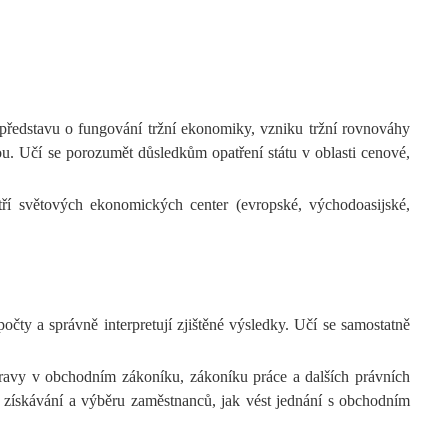
představu o fungování tržní ekonomiky, vzniku tržní rovnováhy
ou. Učí se porozumět důsledkům opatření státu v oblasti cenové,
ří světových ekonomických center (evropské, východoasijské,
čty a správně interpretují zjištěné výsledky. Učí se samostatně
 úpravy v obchodním zákoníku, zákoníku práce a dalších právních
 získávání a výběru zaměstnanců, jak vést jednání s obchodním