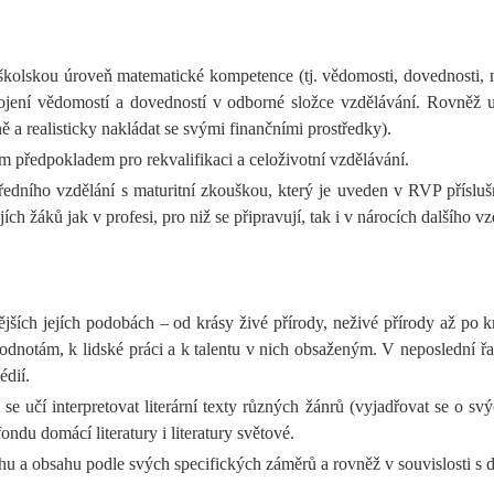
doškolskou úroveň matematické kompetence (tj. vědomosti, dovednosti,
jení vědomostí a dovedností v odborné složce vzdělávání. Rovněž učí 
ě a realisticky nakládat se svými finančními prostředky).
 předpokladem pro rekvalifikaci a celoživotní vzdělávání.
edního vzdělání s maturitní zkouškou, který je uveden v RVP přísluš
 žáků jak v profesi, pro niž se připravují, tak i v nárocích dalšího vz
ějších jejích podobách – od krásy živé přírody, neživé přírody až po 
odnotám, k lidské práci a k talentu v nich obsaženým. V neposlední ř
dií.
 učí interpretovat literární texty různých žánrů (vyjadřovat se o svý
ndu domácí literatury i literatury světové.
hu a obsahu podle svých specifických záměrů a rovněž v souvislosti s