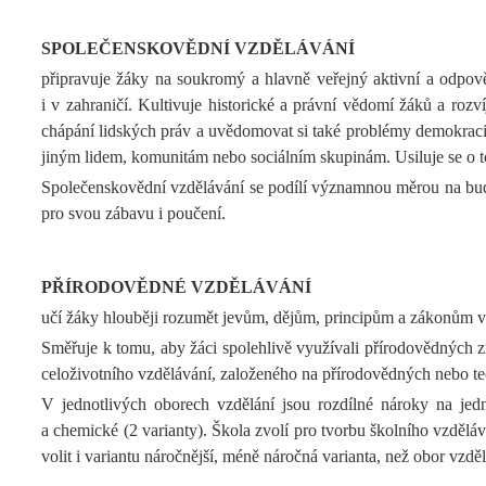
SPOLEČENSKOVĚDNÍ VZDĚLÁVÁNÍ
připravuje žáky na soukromý a hlavně veřejný aktivní a odpověd
i v zahraničí. Kultivuje historické a právní vědomí žáků a rozv
chápání lidských práv a uvědomovat si také problémy demokracie 
jiným lidem, komunitám nebo sociálním skupinám. Usiluje se o to
Společenskovědní vzdělávání se podílí významnou měrou na budo
pro svou zábavu i poučení.
PŘÍRODOVĚDNÉ VZDĚLÁVÁNÍ
učí žáky hlouběji rozumět jevům, dějům, principům a zákonům vybr
Směřuje k tomu, aby žáci spolehlivě využívali přírodovědných zn
celoživotního vzdělávání, založeného na přírodovědných nebo tec
V jednotlivých oborech vzdělání jsou rozdílné nároky na jedn
a chemické (2 varianty). Škola zvolí pro tvorbu školního vzdě
volit i variantu náročnější, méně náročná varianta, než obor vzdě