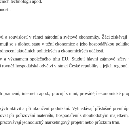
ních technologií apod.
nosti.
 a souvislostí v rámci národní a světové ekonomiky. Žáci získávají 
ují se s úlohou státu v tržní ekonomice a jeho hospodářskou politik
 hodnocení aktuálních politických a ekonomických událostí.
y a významem společného trhu EU. Studují hlavní zájmové sféry t
 rovněž hospodářská odvětví v rámci České republiky a jejích regionů.
ramenů, internetu apod., pracují s nimi, provádějí ekonomické propo
ských aktivit a při ukončení podnikání. Vyhledávají příslušné první
povat při pořizování materiálu, hospodaření s dlouhodobým majetkem,
. Zpracovávají jednoduchý marketingový projekt nebo průzkum trhu.