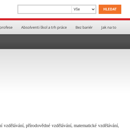
 profese
Absolventi škol a trh práce
Bez bariér
Jak na to
ní vzdělávání, přírodovědné vzdělávání, matematické vzdělávání,