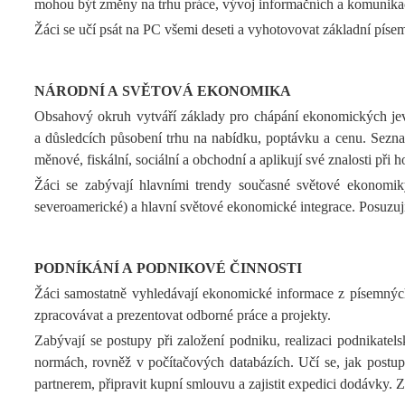
mohou být změny na trhu práce, vývoj informačních a komunikač
Žáci se učí psát na PC všemi deseti a vyhotovovat základní písem
NÁRODNÍ A SVĚTOVÁ EKONOMIKA
Obsahový okruh vytváří základy pro chápání ekonomických jevů
a důsledcích působení trhu na nabídku, poptávku a cenu. Seznam
měnové, fiskální, sociální a obchodní a aplikují své znalosti při
Žáci se zabývají hlavními trendy současné světové ekonomik
severoamerické) a hlavní světové ekonomické integrace. Posuzují
PODNÍKÁNÍ A PODNIKOVÉ ČINNOSTI
Žáci samostatně vyhledávají ekonomické informace z písemných p
zpracovávat a prezentovat odborné práce a projekty.
Zabývají se postupy při založení podniku, realizaci podnikatel
normách, rovněž v počítačových databázích. Učí se, jak postu
partnerem, připravit kupní smlouvu a zajistit expedici dodávky