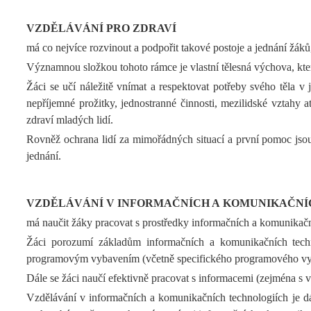
VZDĚLÁVÁNÍ PRO ZDRAVÍ
má co nejvíce rozvinout a podpořit takové postoje a jednání žák
Významnou složkou tohoto rámce je vlastní tělesná výchova, která
Žáci se učí náležitě vnímat a respektovat potřeby svého těla v j
nepříjemné prožitky, jednostranné činnosti, mezilidské vztahy 
zdraví mladých lidí.
Rovněž ochrana lidí za mimořádných situací a první pomoc jsou
jednání.
VZDĚLÁVÁNÍ V INFORMAČNÍCH A KOMUNIKAČNÍ
má naučit žáky pracovat s prostředky informačních a komunikačn
Žáci porozumí základům informačních a komunikačních techno
programovým vybavením (včetně specifického programového vybav
Dále se žáci naučí efektivně pracovat s informacemi (zejména s
Vzdělávání v informačních a komunikačních technologiích je dál