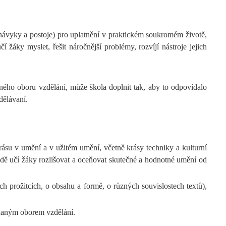
 návyky a postoje) pro uplatnění v praktickém soukromém životě,
žáky myslet, řešit náročnější problémy, rozvíjí nástroje jejich
ného oboru vzdělání, může škola doplnit tak, aby to odpovídalo
dělávaní.
krásu v umění a v užitém umění, včetně krásy techniky a kulturní
adě učí žáky rozlišovat a oceňovat skutečné a hodnotné umění od
ch prožitcích, o obsahu a formě, o různých souvislostech textů),
 daným oborem vzdělání.