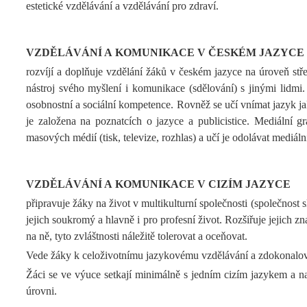
estetické vzdělávání a vzdělávání pro zdraví.
VZDĚLÁVÁNÍ A KOMUNIKACE V ČESKÉM JAZYCE
rozvíjí a doplňuje vzdělání žáků v českém jazyce na úroveň stře
nástroj svého myšlení i komunikace (sdělování) s jinými lidmi. 
osobnostní a sociální kompetence. Rovněž se učí vnímat jazyk ja
je založena na poznatcích o jazyce a publicistice. Mediální 
masových médií (tisk, televize, rozhlas) a učí je odolávat mediál
VZDĚLÁVÁNÍ A KOMUNIKACE V CIZÍM JAZYCE
připravuje žáky na život v multikulturní společnosti (společnost
jejich soukromý a hlavně i pro profesní život. Rozšiřuje jejich z
na ně, tyto zvláštnosti náležitě tolerovat a oceňovat.
Vede žáky k celoživotnímu jazykovému vzdělávání a zdokonalován
Žáci se ve výuce setkají minimálně s jedním cizím jazykem a navá
úrovni.