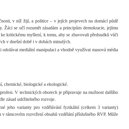
sti, v níž žijí, a politice – v jejích projevech na domácí půdě
álky. Žáci se učí rozumět zásadám a principům demokracie, jejímu
, ke kritickému myšlení, k tomu, aby se zbavovali předsudků vůči
ných v dnešní době i v dobách minulých.
ni odolávat mediální manipulaci a vhodně využívat masová média
ní, chemické, biologické a ekologické.
 profesi. V technických oborech je připravuje na možnost dalšího
le zásad udržitelného rozvoje.
né jeho varianty pro vzdělávání fyzikální (celkem 3 varianty)
ách v rámcovém rozvržení obsahů vzdělání příslušného RVP. Může