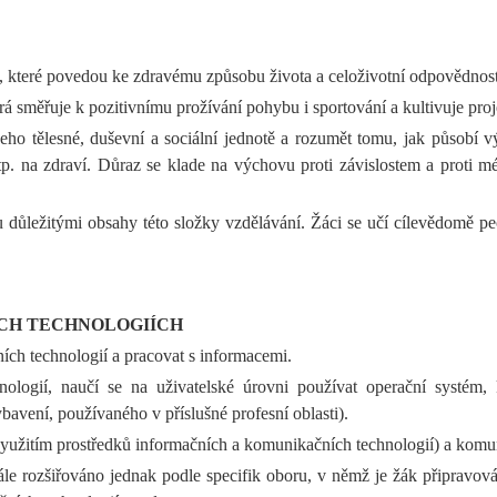
ů, které povedou ke zdravému způsobu života a celoživotní odpovědnost
 směřuje k pozitivnímu prožívání pohybu i sportování a kultivuje proje
eho tělesné, duševní a sociální jednotě a rozumět tomu, jak působí vý
atp. na zdraví. Důraz se klade na výchovu proti závislostem a proti
 důležitými obsahy této složky vzdělávání. Žáci se učí cílevědomě pe
CH TECHNOLOGIÍCH
ích technologií a pracovat s informacemi.
logií, naučí se na uživatelské úrovni používat operační systém,
ení, používaného v příslušné profesní oblasti).
 využitím prostředků informačních a komunikačních technologií) a komu
e rozšiřováno jednak podle specifik oboru, v němž je žák připravován