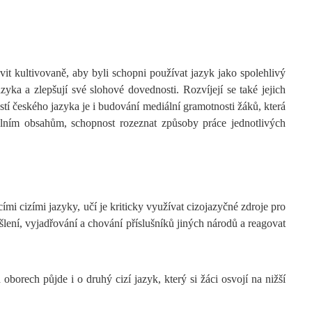
vit kultivovaně, aby byli schopni používat jazyk jako spolehlivý
zyka a zlepšují své slohové dovednosti. Rozvíjejí se také jejich
tí českého jazyka je i budování mediální gramotnosti žáků, která
iálním obsahům, schopnost rozeznat způsoby práce jednotlivých
mi cizími jazyky, učí je kriticky využívat cizojazyčné zdroje pro
yšlení, vyjadřování a chování příslušníků jiných národů a reagovat
oborech půjde i o druhý cizí jazyk, který si žáci osvojí na nižší