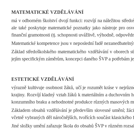
MATEMATICKÉ VZDĚLÁVÁNÍ
má v odborném školství dvojí funkci: rozvíjí na náležitou stře
ale také poskytuje matematické poznatky jako nástroje pro osvo
finanční gramotnosti (tj. schopnosti uvážlivě, výhodně, odpovědn
Matematické kompetence jsou v neposlední řadě nezanedbatelným
Základ středoškolského matematického vzdělávání v oborech stř
jejím specifickým záměrům, koncepci daného ŠVP a potřebám jejích
ESTETICKÉ VZDĚLÁVÁNÍ
výrazně kultivuje osobnost žáků, učí je rozumět kráse v nejrůzn
krajiny. Rozvíjí kladný vztah žáků k materiálním a duchovním h
konzumního braku a nehodnotné produkce různých masových mé
Základem obsahů vzdělávání je především slovesné umění; žáci se
včetně vybraných děl náročnějších, tvořících součást klasického fo
Jiné složky umění zařazuje škola do obsahů ŠVP v různém rozsa