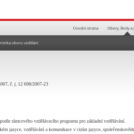
Úvodní strana
Obory, školy a
ristika oboru vzdělání
2007, č. j. 12 698/2007-23
 podle rámcového vzdělávacího programu pro základní vzdělávání.
ském jazyce, vzdělávání a komunikace v cizím jazyce, společenskověd