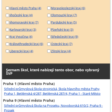
Hlavní město Praha (4)
Moravskoslezský kraj (6)
Jihočeský kraj (4)
Olomoucký kraj (7)
Jihomoravský kraj (7)
Pardubický kraj (5)
Karlovarský kraj (3)
Plzeňský kraj (3)
Kraj Vysočina (4)
Středočeský kraj (9)
Královéhradecký kraj (6)
Ústecký kraj (7)
Liberecký kraj (4)
Zlínský kraj (4)
Seznam škol, které nabízejí tento obor, nebo vybraný
ŠVP
Praha 1 (Hlavní město Praha)
Střední průmyslová škola strojnická, škola hlavního města Prahy,
Praha 1, Betlémská 4/287, Betlémská 287/4, Praha 1 - Staré Město
Praha 9 (Hlavní město Praha)
Střední průmyslová škola na Proseku, Novoborská 610/2, Praha 9 -
Prosek