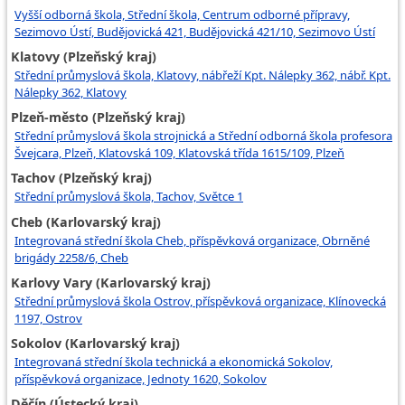
Vyšší odborná škola, Střední škola, Centrum odborné přípravy,
Sezimovo Ústí, Budějovická 421, Budějovická 421/10, Sezimovo Ústí
Klatovy (Plzeňský kraj)
Střední průmyslová škola, Klatovy, nábřeží Kpt. Nálepky 362, nábř. Kpt.
Nálepky 362, Klatovy
Plzeň-město (Plzeňský kraj)
Střední průmyslová škola strojnická a Střední odborná škola profesora
Švejcara, Plzeň, Klatovská 109, Klatovská třída 1615/109, Plzeň
Tachov (Plzeňský kraj)
Střední průmyslová škola, Tachov, Světce 1
Cheb (Karlovarský kraj)
Integrovaná střední škola Cheb, příspěvková organizace, Obrněné
brigády 2258/6, Cheb
Karlovy Vary (Karlovarský kraj)
Střední průmyslová škola Ostrov, příspěvková organizace, Klínovecká
1197, Ostrov
Sokolov (Karlovarský kraj)
Integrovaná střední škola technická a ekonomická Sokolov,
příspěvková organizace, Jednoty 1620, Sokolov
Děčín (Ústecký kraj)