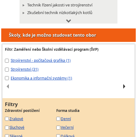
Technik řízení jakosti ve strojírenství
Zkušební technik nízkotlakých kotlů
Zkušební technik přepravních nádob na plyny
Zkušební technik vyhrazených kotlů
Školy, kde je možno studovat tento obor
Zkušební technik vyhrazených tlakových nádob
Dispečer strojírenské výroby
Filtr: Zaměření nebo Školní vzdělávací program (ŠVP)
Strojírenský technik projektant
Strojírenství - počítačová grafika (1)
St
Technik kontrolor jakosti ve strojírenství
Strojírenství (31)
St
Revizní technik plynových zařízení
Ekonomika a informační systémy (1)
Me
Revizní technik zdvihacích zařízení
Specialista svařování
Technik technického rozvoje v dole
Operátor podzemního zásobníku plynu
Filtry
Zdravotní postižení
Forma studia
Zemědělský mechanizátor
Zrakové
Denní
Sluchové
Večerní
Tělesné
Dálková