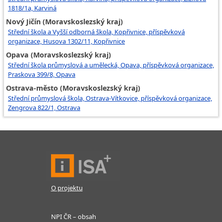
1818/1a, Karviná
Nový Jičín (Moravskoslezský kraj)
Střední škola a Vyšší odborná škola, Kopřivnice, příspěvková
organizace, Husova 1302/11, Kopřivnice
Opava (Moravskoslezský kraj)
Střední škola průmyslová a umělecká, Opava, příspěvková organizace,
Praskova 399/8, Opava
Ostrava-město (Moravskoslezský kraj)
Střední průmyslová škola, Ostrava-Vítkovice, příspěvková organizace,
Zengrova 822/1, Ostrava
O projektu
NPI ČR – obsah