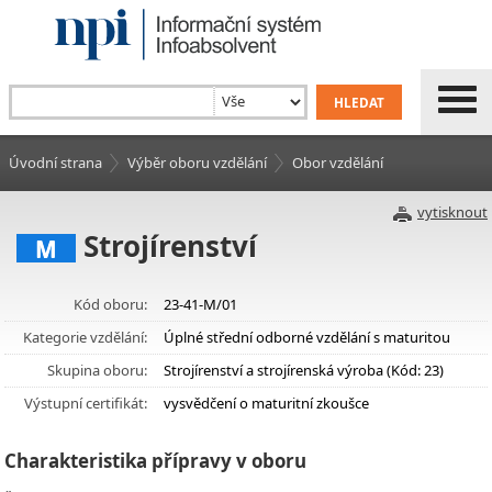
Úvodní strana
Výběr oboru vzdělání
Obor vzdělání
vytisknout
Strojírenství
M
Kód oboru:
23-41-M/01
Kategorie vzdělání:
Úplné střední odborné vzdělání s maturitou
Skupina oboru:
Strojírenství a strojírenská výroba (Kód: 23)
Výstupní certifikát:
vysvědčení o maturitní zkoušce
Charakteristika přípravy v oboru