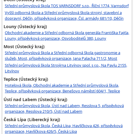
Střední průmyslová škola TOS VARNSDORF s.r.o., Říční 1774, Varnsdorf
Vyšší odborná škola a Střední průmyslová škola strojní, stavební a
dopravní, Děčín, příspěvková organizace, Čsl. armády 681/10, Děčín
Louny (Ústecký kraj)
Obchodní akademie a Střední odborná škola generála Františka Fajtla,
Louny, příspěvková organizace, Osvoboditelů 380, Louny
Most (Ústecký kraj)
Střední průmyslová škola a Střední odborná škola gastronomie a
služeb, Most, příspěvková organizace, Jana Palacha 711/2, Most
Střední průmyslová škola Strojírna Litvínov spol. s r.o., Na Pavlu 2155,
Litvínov
Teplice (Ústecký kraj)
Hotelová škola, Obchodní akademie a Střední průmyslová škola,
Teplice, příspěvková organizace, Benešovo náměstí 604/1, Teplice
Ústí nad Labem (Ústecký kraj)
Střední průmyslová škola, Ústí nad Labem, Resslova 5, příspěvková
organizace, Resslova 210/5, Ústí nad Labem
Česká Lípa (Liberecký kraj)
Střední průmyslová škola, Česká Lípa, Havlíčkova 426, příspěvková
organizace, Havlíčkova 426/5, Česká Lípa