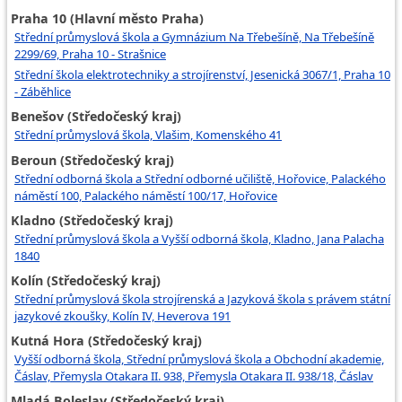
Praha 10 (Hlavní město Praha)
Střední průmyslová škola a Gymnázium Na Třebešíně, Na Třebešíně
2299/69, Praha 10 - Strašnice
Střední škola elektrotechniky a strojírenství, Jesenická 3067/1, Praha 10
- Záběhlice
Benešov (Středočeský kraj)
Střední průmyslová škola, Vlašim, Komenského 41
Beroun (Středočeský kraj)
Střední odborná škola a Střední odborné učiliště, Hořovice, Palackého
náměstí 100, Palackého náměstí 100/17, Hořovice
Kladno (Středočeský kraj)
Střední průmyslová škola a Vyšší odborná škola, Kladno, Jana Palacha
1840
Kolín (Středočeský kraj)
Střední průmyslová škola strojírenská a Jazyková škola s právem státní
jazykové zkoušky, Kolín IV, Heverova 191
Kutná Hora (Středočeský kraj)
Vyšší odborná škola, Střední průmyslová škola a Obchodní akademie,
Čáslav, Přemysla Otakara II. 938, Přemysla Otakara II. 938/18, Čáslav
Mladá Boleslav (Středočeský kraj)