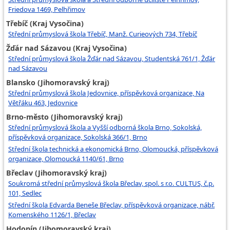
Friedova 1469, Pelhřimov
Třebíč (Kraj Vysočina)
Střední průmyslová škola Třebíč, Manž. Curieových 734, Třebíč
Žďár nad Sázavou (Kraj Vysočina)
Střední průmyslová škola Žďár nad Sázavou, Studentská 761/1, Žďár
nad Sázavou
Blansko (Jihomoravský kraj)
Střední průmyslová škola Jedovnice, příspěvková organizace, Na
Větřáku 463, Jedovnice
Brno-město (Jihomoravský kraj)
Střední průmyslová škola a Vyšší odborná škola Brno, Sokolská,
příspěvková organizace, Sokolská 366/1, Brno
Střední škola technická a ekonomická Brno, Olomoucká, příspěvková
organizace, Olomoucká 1140/61, Brno
Břeclav (Jihomoravský kraj)
Soukromá střední průmyslová škola Břeclav, spol. s r.o. CULTUS, č.p.
101, Sedlec
Střední škola Edvarda Beneše Břeclav, příspěvková organizace, nábř.
Komenského 1126/1, Břeclav
Hodonín (Jihomoravský kraj)