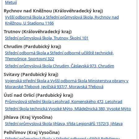
Metují
Rychnov nad Kněžnou (Královéhradecký kraj)
Vyšší odborná škola a Střední průmyslová škola, Rychnov nad
Kněžnou, U Stadionu 1166
Trutnov (Královéhradecký kraj)
Střední průmyslová škola, Trutnov, Školní 101
Chrudim (Pardubický kraj)
Střední odborná škola a Střední odborné učiliště technické,
Třemošnice, Sportovní 322
Střední průmyslová škola Chrudim, Čáslavská 973, Chrudim
Svitavy (Pardubický kraj)
Vojenská střední škola a Vyšší odborná škola Ministerstva obrany v
Moravské Třebové, Jevíčská 937/7, Moravská Třebová
Ústí nad Orlicí (Pardubický kraj)
Průmyslová střední škola Letohrad, Komenského 472, Letohrad
Střední škola technická Vysoké Mýto, Mládežnická 380, Vysoké Mýto
Jihlava (Kraj Vysočina)
Střední průmyslová škola Jihlava, třída Legionářů 1572/3, Jihlava
Pelhřimov (Kraj Vysočina)
Střední průmyslová škola a Střední odborné učiliště Pelhřimov,