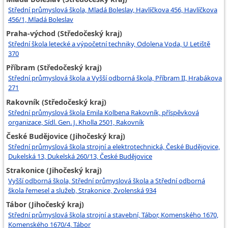
Střední průmyslová škola, Mladá Boleslav, Havlíčkova 456, Havlíčkova
456/1, Mladá Boleslav
Praha-východ (Středočeský kraj)
Střední škola letecké a výpočetní techniky, Odolena Voda, U Letiště
370
Příbram (Středočeský kraj)
Střední průmyslová škola a Vyšší odborná škola, Příbram II, Hrabákova
271
Rakovník (Středočeský kraj)
Střední průmyslová škola Emila Kolbena Rakovník, příspěvková
organizace, Sídl. Gen. J. Kholla 2501, Rakovník
České Budějovice (Jihočeský kraj)
Střední průmyslová škola strojní a elektrotechnická, České Budějovice,
Dukelská 13, Dukelská 260/13, České Budějovice
Strakonice (Jihočeský kraj)
Vyšší odborná škola, Střední průmyslová škola a Střední odborná
škola řemesel a služeb, Strakonice, Zvolenská 934
Tábor (Jihočeský kraj)
Střední průmyslová škola strojní a stavební, Tábor, Komenského 1670,
Komenského 1670/4, Tábor