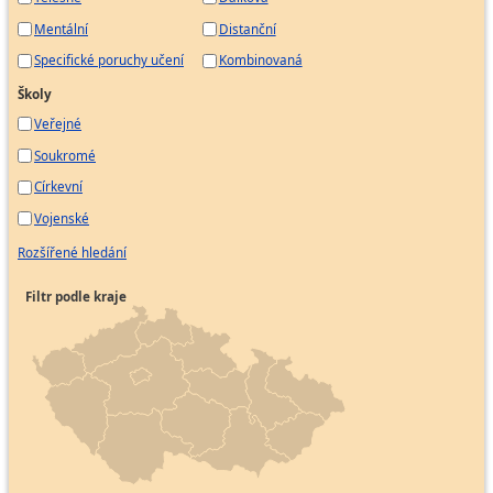
Mentální
Distanční
Specifické poruchy učení
Kombinovaná
Školy
Veřejné
Soukromé
Církevní
Vojenské
Rozšířené hledání
Filtr podle kraje