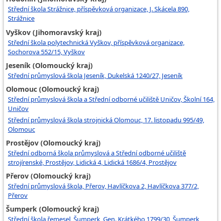
Střední škola Strážnice, příspěvková organizace, J. Skácela 890,
Strážnice
Vyškov (Jihomoravský kraj)
Střední škola polytechnická Vyškov, příspěvková organizace,
Sochorova 552/15, Vyškov
Jeseník (Olomoucký kraj)
Střední průmyslová škola Jeseník, Dukelská 1240/27, Jeseník
Olomouc (Olomoucký kraj)
Střední průmyslová škola a Střední odborné učiliště Uničov, Školní 164,
Uničov
Střední průmyslová škola strojnická Olomouc, 17. listopadu 995/49,
Olomouc
Prostějov (Olomoucký kraj)
Střední odborná škola průmyslová a Střední odborné učiliště
strojírenské, Prostějov, Lidická 4, Lidická 1686/4, Prostějov
Přerov (Olomoucký kraj)
Střední průmyslová škola, Přerov, Havlíčkova 2, Havlíčkova 377/2,
Přerov
Šumperk (Olomoucký kraj)
Střední škola řemesel, Šumperk, Gen. Krátkého 1799/30, Šumperk