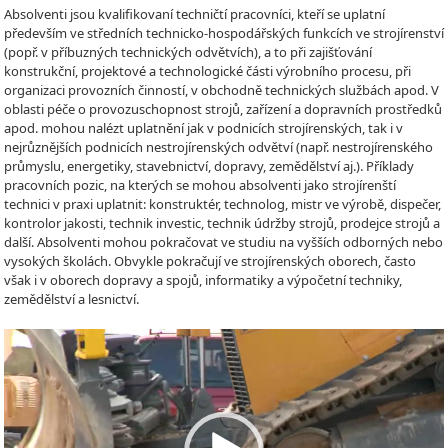
Absolventi jsou kvalifikovaní techničtí pracovníci, kteří se uplatní
především ve středních technicko-hospodářských funkcích ve strojírenství
(popř. v příbuzných technických odvětvích), a to při zajišťování
konstrukční, projektové a technologické části výrobního procesu, při
organizaci provozních činností, v obchodně technických službách apod. V
oblasti péče o provozuschopnost strojů, zařízení a dopravních prostředků
apod. mohou nalézt uplatnění jak v podnicích strojírenských, tak i v
nejrůznějších podnicích nestrojírenských odvětví (např. nestrojírenského
průmyslu, energetiky, stavebnictví, dopravy, zemědělství aj.). Příklady
pracovních pozic, na kterých se mohou absolventi jako strojírenští
technici v praxi uplatnit: konstruktér, technolog, mistr ve výrobě, dispečer,
kontrolor jakosti, technik investic, technik údržby strojů, prodejce strojů a
další. Absolventi mohou pokračovat ve studiu na vyšších odborných nebo
vysokých školách. Obvykle pokračují ve strojírenských oborech, často
však i v oborech dopravy a spojů, informatiky a výpočetní techniky,
zemědělství a lesnictví.
Video
Player