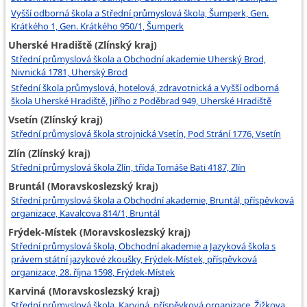
Vyšší odborná škola a Střední průmyslová škola, Šumperk, Gen.
Krátkého 1, Gen. Krátkého 950/1, Šumperk
Uherské Hradiště (Zlínský kraj)
Střední průmyslová škola a Obchodní akademie Uherský Brod,
Nivnická 1781, Uherský Brod
Střední škola průmyslová, hotelová, zdravotnická a Vyšší odborná
škola Uherské Hradiště, Jiřího z Poděbrad 949, Uherské Hradiště
Vsetín (Zlínský kraj)
Střední průmyslová škola strojnická Vsetín, Pod Strání 1776, Vsetín
Zlín (Zlínský kraj)
Střední průmyslová škola Zlín, třída Tomáše Bati 4187, Zlín
Bruntál (Moravskoslezský kraj)
Střední průmyslová škola a Obchodní akademie, Bruntál, příspěvková
organizace, Kavalcova 814/1, Bruntál
Frýdek-Místek (Moravskoslezský kraj)
Střední průmyslová škola, Obchodní akademie a Jazyková škola s
právem státní jazykové zkoušky, Frýdek-Místek, příspěvková
organizace, 28. října 1598, Frýdek-Místek
Karviná (Moravskoslezský kraj)
Střední průmyslová škola, Karviná, příspěvková organizace, Žižkova