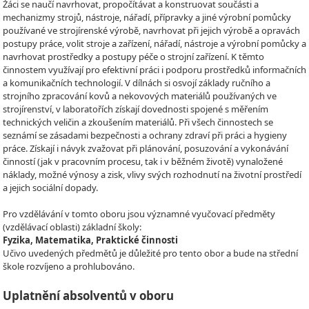
Žáci se naučí navrhovat, propočítávat a konstruovat součásti a
mechanizmy strojů, nástroje, nářadí, přípravky a jiné výrobní pomůcky
používané ve strojírenské výrobě, navrhovat při jejich výrobě a opravách
postupy práce, volit stroje a zařízení, nářadí, nástroje a výrobní pomůcky a
navrhovat prostředky a postupy péče o strojní zařízení. K těmto
činnostem využívají pro efektivní práci i podporu prostředků informačních
a komunikačních technologií. V dílnách si osvojí základy ručního a
strojního zpracování kovů a nekovových materiálů používaných ve
strojírenství, v laboratořích získají dovednosti spojené s měřením
technických veličin a zkoušením materiálů. Při všech činnostech se
seznámí se zásadami bezpečnosti a ochrany zdraví při práci a hygieny
práce. Získají i návyk zvažovat při plánování, posuzování a vykonávání
činností (jak v pracovním procesu, tak i v běžném životě) vynaložené
náklady, možné výnosy a zisk, vlivy svých rozhodnutí na životní prostředí
a jejich sociální dopady.
Pro vzdělávání v tomto oboru jsou významné vyučovací předměty
(vzdělávací oblasti) základní školy:
Fyzika, Matematika, Praktické činnosti
Učivo uvedených předmětů je důležité pro tento obor a bude na střední
škole rozvíjeno a prohlubováno.
Uplatnění absolventů v oboru