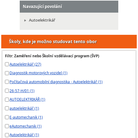
Navazující povolání
Autoelektrikář
Školy, kde je možno studovat tento obor
Filtr: Zaměření nebo Školní vzdělávací program (ŠVP)
Autoelektrikář (27)
Diagnostik motorových vozidel (1)
Počítačová automobilní diagnostika - Autoelektrikář (1)
26-57-H/01 (1)
AUTOELEKTRIKÁŘ (1)
autoelektrikář (1)
E-automechanik (1)
eAutomechanik (1)
Autoelektrikář (1)