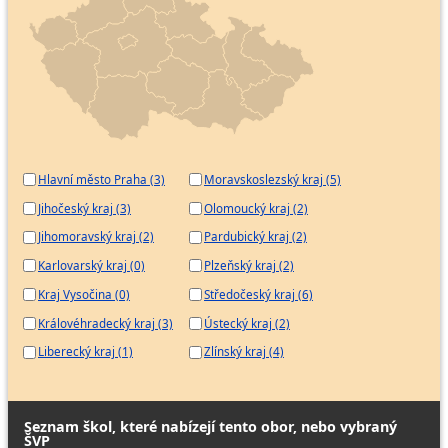
Hlavní město Praha (3)
Moravskoslezský kraj (5)
Jihočeský kraj (3)
Olomoucký kraj (2)
Jihomoravský kraj (2)
Pardubický kraj (2)
Karlovarský kraj (0)
Plzeňský kraj (2)
Kraj Vysočina (0)
Středočeský kraj (6)
Královéhradecký kraj (3)
Ústecký kraj (2)
Liberecký kraj (1)
Zlínský kraj (4)
Seznam škol, které nabízejí tento obor, nebo vybraný
ŠVP