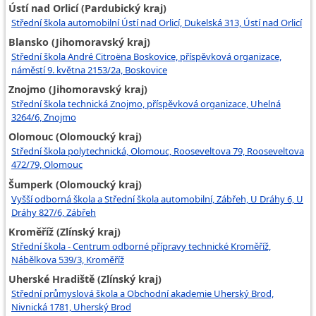
Ústí nad Orlicí (Pardubický kraj)
Střední škola automobilní Ústí nad Orlicí, Dukelská 313, Ústí nad Orlicí
Blansko (Jihomoravský kraj)
Střední škola André Citroëna Boskovice, příspěvková organizace,
náměstí 9. května 2153/2a, Boskovice
Znojmo (Jihomoravský kraj)
Střední škola technická Znojmo, příspěvková organizace, Uhelná
3264/6, Znojmo
Olomouc (Olomoucký kraj)
Střední škola polytechnická, Olomouc, Rooseveltova 79, Rooseveltova
472/79, Olomouc
Šumperk (Olomoucký kraj)
Vyšší odborná škola a Střední škola automobilní, Zábřeh, U Dráhy 6, U
Dráhy 827/6, Zábřeh
Kroměříž (Zlínský kraj)
Střední škola - Centrum odborné přípravy technické Kroměříž,
Nábělkova 539/3, Kroměříž
Uherské Hradiště (Zlínský kraj)
Střední průmyslová škola a Obchodní akademie Uherský Brod,
Nivnická 1781, Uherský Brod