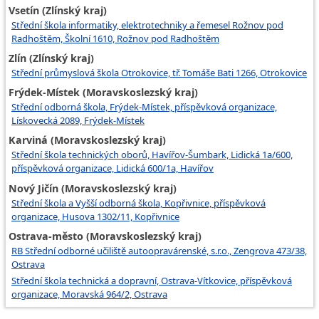
Vsetín (Zlínský kraj)
Střední škola informatiky, elektrotechniky a řemesel Rožnov pod
Radhoštěm, Školní 1610, Rožnov pod Radhoštěm
Zlín (Zlínský kraj)
Střední průmyslová škola Otrokovice, tř. Tomáše Bati 1266, Otrokovice
Frýdek-Místek (Moravskoslezský kraj)
Střední odborná škola, Frýdek-Místek, příspěvková organizace,
Lískovecká 2089, Frýdek-Místek
Karviná (Moravskoslezský kraj)
Střední škola technických oborů, Havířov-Šumbark, Lidická 1a/600,
příspěvková organizace, Lidická 600/1a, Havířov
Nový Jičín (Moravskoslezský kraj)
Střední škola a Vyšší odborná škola, Kopřivnice, příspěvková
organizace, Husova 1302/11, Kopřivnice
Ostrava-město (Moravskoslezský kraj)
RB Střední odborné učiliště autoopravárenské, s.r.o., Zengrova 473/38,
Ostrava
Střední škola technická a dopravní, Ostrava-Vítkovice, příspěvková
organizace, Moravská 964/2, Ostrava