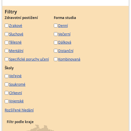
Filtry
Zdravotní postižení
Forma studia
Zrakové
Denní
Sluchové
Večerní
Tělesné
Dálková
Mentální
Distanční
Specifické poruchy učení
Kombinovaná
Školy
Veřejné
Soukromé
Církevní
Vojenské
Rozšířené hledání
Filtr podle kraje