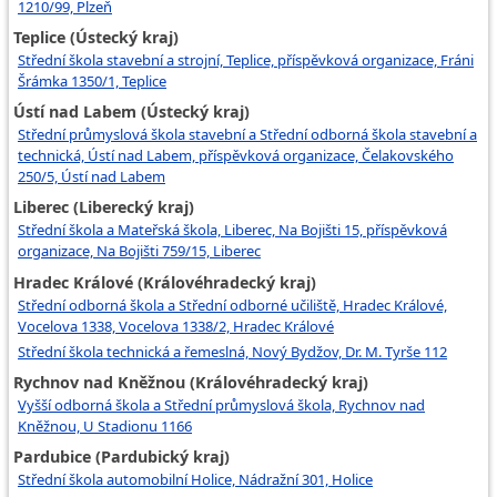
1210/99, Plzeň
Teplice (Ústecký kraj)
Střední škola stavební a strojní, Teplice, příspěvková organizace, Fráni
Šrámka 1350/1, Teplice
Ústí nad Labem (Ústecký kraj)
Střední průmyslová škola stavební a Střední odborná škola stavební a
technická, Ústí nad Labem, příspěvková organizace, Čelakovského
250/5, Ústí nad Labem
Liberec (Liberecký kraj)
Střední škola a Mateřská škola, Liberec, Na Bojišti 15, příspěvková
organizace, Na Bojišti 759/15, Liberec
Hradec Králové (Královéhradecký kraj)
Střední odborná škola a Střední odborné učiliště, Hradec Králové,
Vocelova 1338, Vocelova 1338/2, Hradec Králové
Střední škola technická a řemeslná, Nový Bydžov, Dr. M. Tyrše 112
Rychnov nad Kněžnou (Královéhradecký kraj)
Vyšší odborná škola a Střední průmyslová škola, Rychnov nad
Kněžnou, U Stadionu 1166
Pardubice (Pardubický kraj)
Střední škola automobilní Holice, Nádražní 301, Holice