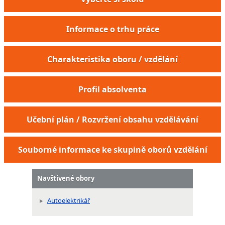
Informace o trhu práce
Charakteristika oboru / vzdělání
Profil absolventa
Učební plán / Rozvržení obsahu vzdělávání
Souborné informace ke skupině oborů vzdělání
Navštívené obory
Autoelektrikář