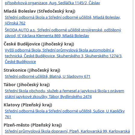
příspěvková organizace, Aug. Sedláčka 1145/2, Čáslav
Mladá Boleslav (Středočeský kraj)
Střední odborná škola a Střední odborné učiliště, Mladá Boleslav,
Jičínská 762
ŠKODA AUTO a.s., Střední odborné učiliště strojírenské, odštěpný
závod, tř. Václava Klementa 869, Mladá Boleslav
České Budějovice (Jihočeský kraj)
Vyšší odborná škola, Střední průmyslová škola automobilní a
technická, České Budějovice, Skuherského 3, Skuherského 1274/3,
České Budějovice
Strakonice (Jihočeský kraj)
Střední odborné učiliště, Blatná, U Sladovny 671
Tábor (Jihočeský kraj)
Střední škola obchodu, služeb a řemesel a Jazyková škola s právem
státní jazykové zkoušky, Tábor, Bydlinského 2474
Klatovy (Plzeňský kraj)
Střední odborná škola a Střední odborné učiliště, Sušice, U Kapličky
761
Plzeň-město (Plzeňský kraj)
Střední průmyslová škola dopravní, Plzeň, Karlovarská 99, Karlovarská