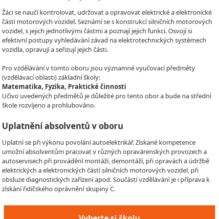
Žáci se naučí kontrolovat, udržovat a opravovat elektrické a elektronické
části motorových vozidel. Seznámí se s konstrukcí silničních motorových
vozidel, s jejich jednotlivými částmi a poznají jejich funkci. Osvojí si
efektivní postupy vyhledávání závad na elektrotechnických systémech
vozidla, opravují a seřizují jejich části.
Pro vzdělávání v tomto oboru jsou významné vyučovací předměty
(vzdělávací oblasti) základní školy:
Matematika, Fyzika, Praktické činnosti
Učivo uvedených předmětů je důležité pro tento obor a bude na střední
škole rozvíjeno a prohlubováno.
Uplatnění absolventů v oboru
Uplatní se při výkonu povolání autoelektrikář. Získané kompetence
umožní absolventům pracovat v různých opravárenských provozech a
autoservisech při provádění montáží, demontáží, při opravách a údržbě
elektrických a elektronických částí silničních motorových vozidel, při
obsluze diagnostických zařízení apod. Součástí vzdělávání je i příprava k
získání řidičského oprávnění skupiny C.
Vyberte si školu