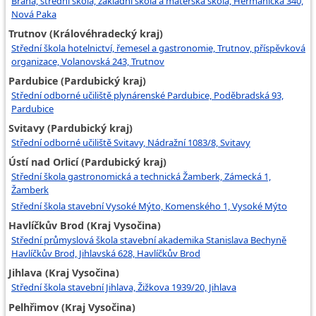
Brána, střední škola, základní škola a mateřská škola, Heřmanická 340,
Nová Paka
Trutnov (Královéhradecký kraj)
Střední škola hotelnictví, řemesel a gastronomie, Trutnov, příspěvková
organizace, Volanovská 243, Trutnov
Pardubice (Pardubický kraj)
Střední odborné učiliště plynárenské Pardubice, Poděbradská 93,
Pardubice
Svitavy (Pardubický kraj)
Střední odborné učiliště Svitavy, Nádražní 1083/8, Svitavy
Ústí nad Orlicí (Pardubický kraj)
Střední škola gastronomická a technická Žamberk, Zámecká 1,
Žamberk
Střední škola stavební Vysoké Mýto, Komenského 1, Vysoké Mýto
Havlíčkův Brod (Kraj Vysočina)
Střední průmyslová škola stavební akademika Stanislava Bechyně
Havlíčkův Brod, Jihlavská 628, Havlíčkův Brod
Jihlava (Kraj Vysočina)
Střední škola stavební Jihlava, Žižkova 1939/20, Jihlava
Pelhřimov (Kraj Vysočina)