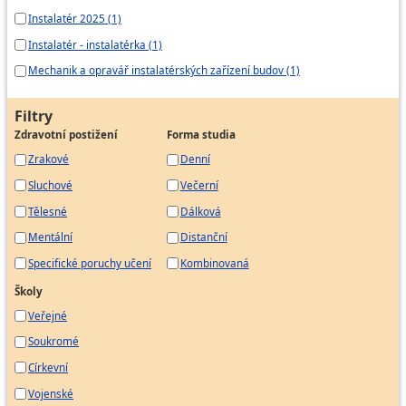
Instalatér 2025 (1)
Instalatér - instalatérka (1)
Mechanik a opravář instalatérských zařízení budov (1)
Filtry
Zdravotní postižení
Forma studia
Zrakové
Denní
Sluchové
Večerní
Tělesné
Dálková
Mentální
Distanční
Specifické poruchy učení
Kombinovaná
Školy
Veřejné
Soukromé
Církevní
Vojenské