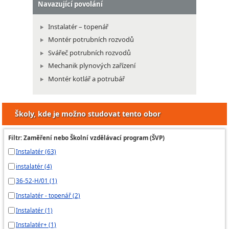
Navazující povolání
Instalatér – topenář
Montér potrubních rozvodů
Svářeč potrubních rozvodů
Mechanik plynových zařízení
Montér kotlář a potrubář
Školy, kde je možno studovat tento obor
Filtr: Zaměření nebo Školní vzdělávací program (ŠVP)
Instalatér (63)
instalatér (4)
36-52-H/01 (1)
Instalatér - topenář (2)
Instalatér (1)
Instalatér+ (1)