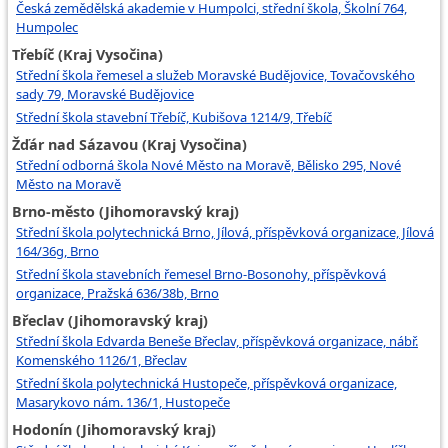
Česká zemědělská akademie v Humpolci, střední škola, Školní 764,
Humpolec
Třebíč (Kraj Vysočina)
Střední škola řemesel a služeb Moravské Budějovice, Tovačovského
sady 79, Moravské Budějovice
Střední škola stavební Třebíč, Kubišova 1214/9, Třebíč
Žďár nad Sázavou (Kraj Vysočina)
Střední odborná škola Nové Město na Moravě, Bělisko 295, Nové
Město na Moravě
Brno-město (Jihomoravský kraj)
Střední škola polytechnická Brno, Jílová, příspěvková organizace, Jílová
164/36g, Brno
Střední škola stavebních řemesel Brno-Bosonohy, příspěvková
organizace, Pražská 636/38b, Brno
Břeclav (Jihomoravský kraj)
Střední škola Edvarda Beneše Břeclav, příspěvková organizace, nábř.
Komenského 1126/1, Břeclav
Střední škola polytechnická Hustopeče, příspěvková organizace,
Masarykovo nám. 136/1, Hustopeče
Hodonín (Jihomoravský kraj)