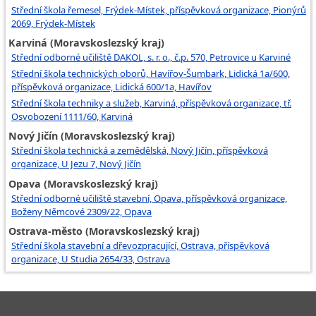
Střední škola řemesel, Frýdek-Místek, příspěvková organizace, Pionýrů
2069, Frýdek-Místek
Karviná (Moravskoslezský kraj)
Střední odborné učiliště DAKOL, s. r. o., č.p. 570, Petrovice u Karviné
Střední škola technických oborů, Havířov-Šumbark, Lidická 1a/600,
příspěvková organizace, Lidická 600/1a, Havířov
Střední škola techniky a služeb, Karviná, příspěvková organizace, tř.
Osvobození 1111/60, Karviná
Nový Jičín (Moravskoslezský kraj)
Střední škola technická a zemědělská, Nový Jičín, příspěvková
organizace, U Jezu 7, Nový Jičín
Opava (Moravskoslezský kraj)
Střední odborné učiliště stavební, Opava, příspěvková organizace,
Boženy Němcové 2309/22, Opava
Ostrava-město (Moravskoslezský kraj)
Střední škola stavební a dřevozpracující, Ostrava, příspěvková
organizace, U Studia 2654/33, Ostrava