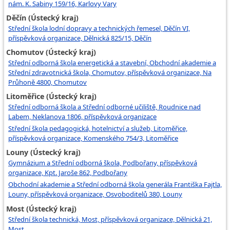
nám. K. Sabiny 159/16, Karlovy Vary
Děčín (Ústecký kraj)
Střední škola lodní dopravy a technických řemesel, Děčín VI,
příspěvková organizace, Dělnická 825/15, Děčín
Chomutov (Ústecký kraj)
Střední odborná škola energetická a stavební, Obchodní akademie a
Střední zdravotnická škola, Chomutov, příspěvková organizace, Na
Průhoně 4800, Chomutov
Litoměřice (Ústecký kraj)
Střední odborná škola a Střední odborné učiliště, Roudnice nad
Labem, Neklanova 1806, příspěvková organizace
Střední škola pedagogická, hotelnictví a služeb, Litoměřice,
příspěvková organizace, Komenského 754/3, Litoměřice
Louny (Ústecký kraj)
Gymnázium a Střední odborná škola, Podbořany, příspěvková
organizace, Kpt. Jaroše 862, Podbořany
Obchodní akademie a Střední odborná škola generála Františka Fajtla,
Louny, příspěvková organizace, Osvoboditelů 380, Louny
Most (Ústecký kraj)
Střední škola technická, Most, příspěvková organizace, Dělnická 21,
Most