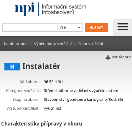
Úvodní strana
Výběr oboru vzdělání
Obor vzdělání
vytisknout
Instalatér
H
Kód oboru:
36-52-H/01
Kategorie vzdělání:
Střední odborné vzdělání s výučním listem
Skupina oboru:
Stavebnictví, geodézie a kartografie (Kód: 36)
Výstupní certifikát:
výuční list
Charakteristika přípravy v oboru