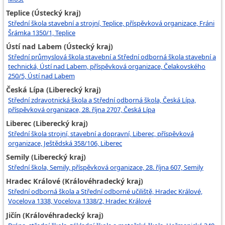
Teplice (Ústecký kraj)
Střední škola stavební a strojní, Teplice, příspěvková organizace, Fráni
Šrámka 1350/1, Teplice
Ústí nad Labem (Ústecký kraj)
Střední průmyslová škola stavební a Střední odborná škola stavební a
technická, Ústí nad Labem, příspěvková organizace, Čelakovského
250/5, Ústí nad Labem
Česká Lípa (Liberecký kraj)
Střední zdravotnická škola a Střední odborná škola, Česká Lípa,
příspěvková organizace, 28. října 2707, Česká Lípa
Liberec (Liberecký kraj)
Střední škola strojní, stavební a dopravní, Liberec, příspěvková
organizace, Ještědská 358/106, Liberec
Semily (Liberecký kraj)
Střední škola, Semily, příspěvková organizace, 28. října 607, Semily
Hradec Králové (Královéhradecký kraj)
Střední odborná škola a Střední odborné učiliště, Hradec Králové,
Vocelova 1338, Vocelova 1338/2, Hradec Králové
Jičín (Královéhradecký kraj)