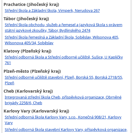
Prachatice (Jihočeský kraj)
Střední škola a Základní škola, Vimperk, Nerudova 267
Tábor (Jihočeský kraj)
Střední škola obchodu, služeb a řemesel a Jazyková škola s právem
státní jazykové zkoušky, Tábor, Bydlinského 2474
Střední škola řemeslná a Základní škola, Soběslav, Wilsonova 405,
Wilsonova 405/34, Soběslav
Klatovy (Plzeňský kraj)
Střední odborná škola a Střední odborné učiliště, Sušice, U Kapličky
761
Plzeň-město (Plzeňský kraj)
Střední odborné učiliště stavební, Plzeň, Borská 55, Borská 2718/55,
Plzeň
Cheb (Karlovarský kraj)
Integrovaná střední škola Cheb, příspěvková organizace, Obrněné
brigády 2258/6, Cheb
Karlovy Vary (Karlovarský kraj)
Střední odborná škola Karlovy Vary, s.r.o., Konečná 908/21, Karlovy
Vary
Střední odborná škola stavební Karlovy Vary, příspěvková organizace,