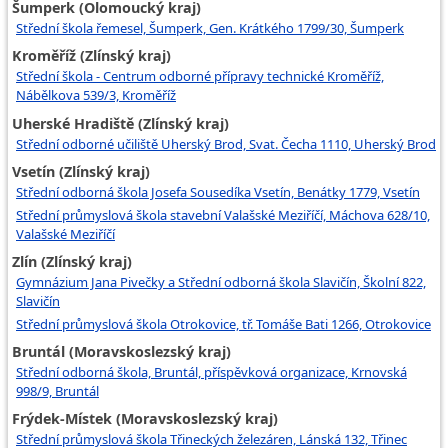
Šumperk (Olomoucký kraj)
Střední škola řemesel, Šumperk, Gen. Krátkého 1799/30, Šumperk
Kroměříž (Zlínský kraj)
Střední škola - Centrum odborné přípravy technické Kroměříž,
Nábělkova 539/3, Kroměříž
Uherské Hradiště (Zlínský kraj)
Střední odborné učiliště Uherský Brod, Svat. Čecha 1110, Uherský Brod
Vsetín (Zlínský kraj)
Střední odborná škola Josefa Sousedíka Vsetín, Benátky 1779, Vsetín
Střední průmyslová škola stavební Valašské Meziříčí, Máchova 628/10,
Valašské Meziříčí
Zlín (Zlínský kraj)
Gymnázium Jana Pivečky a Střední odborná škola Slavičín, Školní 822,
Slavičín
Střední průmyslová škola Otrokovice, tř. Tomáše Bati 1266, Otrokovice
Bruntál (Moravskoslezský kraj)
Střední odborná škola, Bruntál, příspěvková organizace, Krnovská
998/9, Bruntál
Frýdek-Místek (Moravskoslezský kraj)
Střední průmyslová škola Třineckých železáren, Lánská 132, Třinec