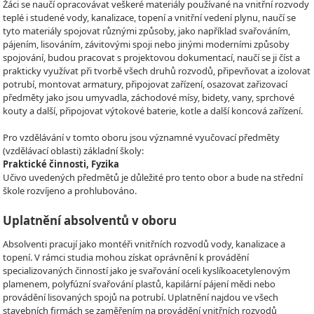
Žáci se naučí opracovávat veškeré materiály používané na vnitřní rozvody
teplé i studené vody, kanalizace, topení a vnitřní vedení plynu, naučí se
tyto materiály spojovat různými způsoby, jako například svařováním,
pájením, lisováním, závitovými spoji nebo jinými moderními způsoby
spojování, budou pracovat s projektovou dokumentací, naučí se ji číst a
prakticky využívat při tvorbě všech druhů rozvodů, připevňovat a izolovat
potrubí, montovat armatury, připojovat zařízení, osazovat zařizovací
předměty jako jsou umyvadla, záchodové mísy, bidety, vany, sprchové
kouty a další, připojovat výtokové baterie, kotle a další koncová zařízení.
Pro vzdělávání v tomto oboru jsou významné vyučovací předměty
(vzdělávací oblasti) základní školy:
Praktické činnosti, Fyzika
Učivo uvedených předmětů je důležité pro tento obor a bude na střední
škole rozvíjeno a prohlubováno.
Uplatnění absolventů v oboru
Absolventi pracují jako montéři vnitřních rozvodů vody, kanalizace a
topení. V rámci studia mohou získat oprávnění k provádění
specializovaných činností jako je svařování oceli kyslíkoacetylenovým
plamenem, polyfúzní svařování plastů, kapilární pájení mědi nebo
provádění lisovaných spojů na potrubí. Uplatnění najdou ve všech
stavebních firmách se zaměřením na provádění vnitřních rozvodů