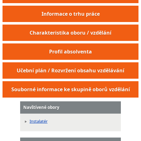
Informace o trhu práce
Charakteristika oboru / vzdělání
Profil absolventa
Učební plán / Rozvržení obsahu vzdělávání
Souborné informace ke skupině oborů vzdělání
Navštívené obory
Instalatér