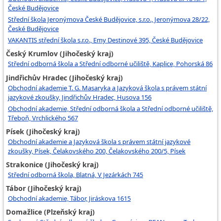
České Budějovice
Střední škola Jeronýmova České Budějovice, s.r.o., Jeronýmova 28/22,
České Budějovice
VAKANTIS střední škola s.r.o., Emy Destinové 395, České Budějovice
Český Krumlov (Jihočeský kraj)
Střední odborná škola a Střední odborné učiliště, Kaplice, Pohorská 86
Jindřichův Hradec (Jihočeský kraj)
Obchodní akademie T. G. Masaryka a Jazyková škola s právem státní
jazykové zkoušky, Jindřichův Hradec, Husova 156
Obchodní akademie, Střední odborná škola a Střední odborné učiliště,
Třeboň, Vrchlického 567
Písek (Jihočeský kraj)
Obchodní akademie a Jazyková škola s právem státní jazykové
zkoušky, Písek, Čelakovského 200, Čelakovského 200/5, Písek
Strakonice (Jihočeský kraj)
Střední odborná škola, Blatná, V Jezárkách 745
Tábor (Jihočeský kraj)
Obchodní akademie, Tábor, Jiráskova 1615
Domažlice (Plzeňský kraj)