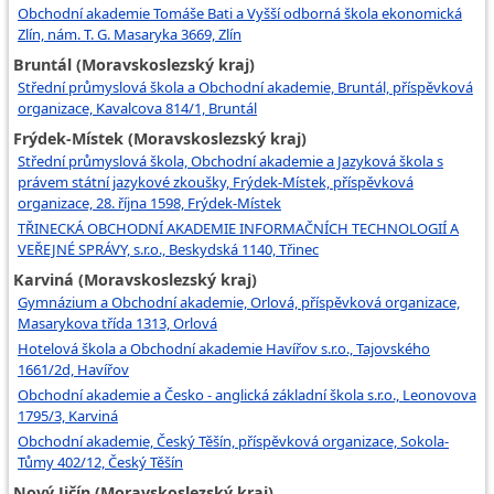
Obchodní akademie Tomáše Bati a Vyšší odborná škola ekonomická
Zlín, nám. T. G. Masaryka 3669, Zlín
Bruntál (Moravskoslezský kraj)
Střední průmyslová škola a Obchodní akademie, Bruntál, příspěvková
organizace, Kavalcova 814/1, Bruntál
Frýdek-Místek (Moravskoslezský kraj)
Střední průmyslová škola, Obchodní akademie a Jazyková škola s
právem státní jazykové zkoušky, Frýdek-Místek, příspěvková
organizace, 28. října 1598, Frýdek-Místek
TŘINECKÁ OBCHODNÍ AKADEMIE INFORMAČNÍCH TECHNOLOGIÍ A
VEŘEJNÉ SPRÁVY, s.r.o., Beskydská 1140, Třinec
Karviná (Moravskoslezský kraj)
Gymnázium a Obchodní akademie, Orlová, příspěvková organizace,
Masarykova třída 1313, Orlová
Hotelová škola a Obchodní akademie Havířov s.r.o., Tajovského
1661/2d, Havířov
Obchodní akademie a Česko - anglická základní škola s.r.o., Leonovova
1795/3, Karviná
Obchodní akademie, Český Těšín, příspěvková organizace, Sokola-
Tůmy 402/12, Český Těšín
Nový Jičín (Moravskoslezský kraj)