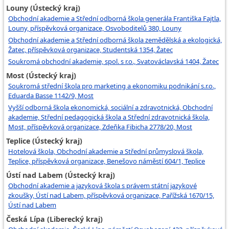
Louny (Ústecký kraj)
Obchodní akademie a Střední odborná škola generála Františka Fajtla,
Louny, příspěvková organizace, Osvoboditelů 380, Louny
Obchodní akademie a Střední odborná škola zemědělská a ekologická,
Žatec, příspěvková organizace, Studentská 1354, Žatec
Soukromá obchodní akademie, spol. s r.o., Svatováclavská 1404, Žatec
Most (Ústecký kraj)
Soukromá střední škola pro marketing a ekonomiku podnikání s.r.o.,
Eduarda Basse 1142/9, Most
Vyšší odborná škola ekonomická, sociální a zdravotnická, Obchodní
akademie, Střední pedagogická škola a Střední zdravotnická škola,
Most, příspěvková organizace, Zdeňka Fibicha 2778/20, Most
Teplice (Ústecký kraj)
Hotelová škola, Obchodní akademie a Střední průmyslová škola,
Teplice, příspěvková organizace, Benešovo náměstí 604/1, Teplice
Ústí nad Labem (Ústecký kraj)
Obchodní akademie a jazyková škola s právem státní jazykové
zkoušky, Ústí nad Labem, příspěvková organizace, Pařížská 1670/15,
Ústí nad Labem
Česká Lípa (Liberecký kraj)