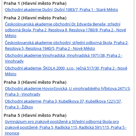
Praha 1 (Hlavní město Praha)
Administrátor krematoria
Obchodní akademie Dušní, Dušní 1083/7, Praha 1 - Staré Město
Praha 2 (Hlavní město Praha)
Administrátor pohřebiště
Českoslovanská akademie obchodní Dr. Edvarda Beneše, střední
odborná škola, Praha 2, Resslova 8, Resslova 1780/8, Praha 2 - Nové
Město
Českoslovanská akademie obchodní, střední odborná škola, Praha 2,
Resslova 5, Resslova 1940/5, Praha 2 - Nové Město
Obchodní akademie Vinohradská, Vinohradská 1971/38, Praha 2 -
Vinohrady
Obchodní akademie, ŠKOLA 2000, s.r.o., Ječná 517/30, Praha 2 - Nové
Město
Praha 3 (Hlavní město Praha)
Obchodní akademie Hovorčovická, U vinohradského hřbitova 2471/3,
Praha 3 - Vinohrady
Obchodní akademie, Praha 3, Kubelíkova 37, Kubelíkova 1221/37,
Praha 3 - Žižkov
Praha 5 (Hlavní město Praha)
Gymnázium pro zrakově postižené a Střední odborná škola pro
zrakově postižené, Praha 5, Radlická 115, Radlická 591/115, Praha 5 -
Jinonice