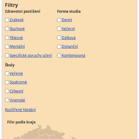
Administrátor projektu
Filtry
Zdravotní postižení
Forma studia
Asistentka
Zrakové
Denní
Celní deklarant
Sluchové
Večerní
Firemní recepční
Fakturant
Tělesné
Dálková
Mzdová účetní
Mentální
Distanční
Odborný účetní
Specifické poruchy učení
Kombinovaná
Pokladník
Školy
Pracovník pro evidenci zásob
Veřejné
Pracovník správy pohledávek
Soukromé
Samostatný účetní
Církevní
Účetní
Vojenské
Personalista
Rozšířené hledání
Vedoucí týmu
Filtr podle kraje
Media buyer
Specialista marketingu