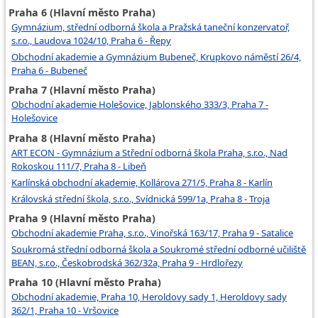
Praha 6 (Hlavní město Praha)
Gymnázium, střední odborná škola a Pražská taneční konzervatoř,
s.r.o., Laudova 1024/10, Praha 6 - Řepy
Obchodní akademie a Gymnázium Bubeneč, Krupkovo náměstí 26/4,
Praha 6 - Bubeneč
Praha 7 (Hlavní město Praha)
Obchodní akademie Holešovice, Jablonského 333/3, Praha 7 -
Holešovice
Praha 8 (Hlavní město Praha)
ART ECON - Gymnázium a Střední odborná škola Praha, s.r.o., Nad
Rokoskou 111/7, Praha 8 - Libeň
Karlínská obchodní akademie, Kollárova 271/5, Praha 8 - Karlín
Královská střední škola, s.r.o., Svídnická 599/1a, Praha 8 - Troja
Praha 9 (Hlavní město Praha)
Obchodní akademie Praha, s.r.o., Vinořská 163/17, Praha 9 - Satalice
Soukromá střední odborná škola a Soukromé střední odborné učiliště
BEAN, s.r.o., Českobrodská 362/32a, Praha 9 - Hrdlořezy
Praha 10 (Hlavní město Praha)
Obchodní akademie, Praha 10, Heroldovy sady 1, Heroldovy sady
362/1, Praha 10 - Vršovice