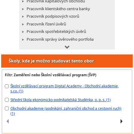
Pracovník kapitálových obchodů
Pracovník klientského centra banky
Pracovník podpisových vzorů
Pracovník řízení úvěrů
Pracovník spotřebitelských úvěrů
Pracovník správy úvěrového portfolia
Pracovník systému platebních karet
Školy, kde je možno studovat tento obor
Pracovník vnitřních bankovních služeb
Klientský pracovník v pojišťovnictví
Filtr: Zaměření nebo Školní vzdělávací program (ŠVP)
Likvidátor škod z cestovního pojištění
Školní vzdělávací program Digital Academy - Obchodní akademie,
Ek
Likvidátor škod z pojištění majetku a
s.r.o. (1)
odpovědnosti za škodu
Fo
Likvidátor škod z pojištění osob
Střední škola ekonomicko-podnikatelská Studénka, o. p. s. (1)
Tr
Pojišťovací poradce
Obchodní akademie (podnikání, zahraniční obchod a cestovní ruch)
(1)
Pojišťovací poradce na přepážce
Taxátor pojistných smluv
Administrativní pracovník