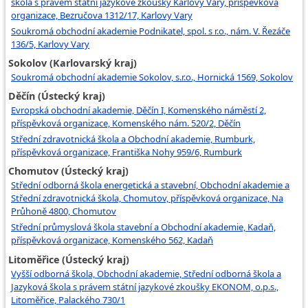
škola s právem státní jazykové zkoušky Karlovy Vary, příspěvková
organizace, Bezručova 1312/17, Karlovy Vary
Soukromá obchodní akademie Podnikatel, spol. s r.o., nám. V. Řezáče
136/5, Karlovy Vary
Sokolov (Karlovarský kraj)
Soukromá obchodní akademie Sokolov, s.r.o., Hornická 1569, Sokolov
Děčín (Ústecký kraj)
Evropská obchodní akademie, Děčín I, Komenského náměstí 2,
příspěvková organizace, Komenského nám. 520/2, Děčín
Střední zdravotnická škola a Obchodní akademie, Rumburk,
příspěvková organizace, Františka Nohy 959/6, Rumburk
Chomutov (Ústecký kraj)
Střední odborná škola energetická a stavební, Obchodní akademie a
Střední zdravotnická škola, Chomutov, příspěvková organizace, Na
Průhoně 4800, Chomutov
Střední průmyslová škola stavební a Obchodní akademie, Kadaň,
příspěvková organizace, Komenského 562, Kadaň
Litoměřice (Ústecký kraj)
Vyšší odborná škola, Obchodní akademie, Střední odborná škola a
Jazyková škola s právem státní jazykové zkoušky EKONOM, o.p.s.,
Litoměřice, Palackého 730/1