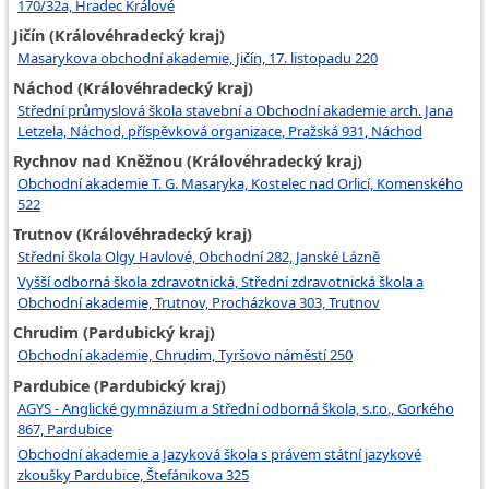
170/32a, Hradec Králové
Jičín (Královéhradecký kraj)
Masarykova obchodní akademie, Jičín, 17. listopadu 220
Náchod (Královéhradecký kraj)
Střední průmyslová škola stavební a Obchodní akademie arch. Jana
Letzela, Náchod, příspěvková organizace, Pražská 931, Náchod
Rychnov nad Kněžnou (Královéhradecký kraj)
Obchodní akademie T. G. Masaryka, Kostelec nad Orlicí, Komenského
522
Trutnov (Královéhradecký kraj)
Střední škola Olgy Havlové, Obchodní 282, Janské Lázně
Vyšší odborná škola zdravotnická, Střední zdravotnická škola a
Obchodní akademie, Trutnov, Procházkova 303, Trutnov
Chrudim (Pardubický kraj)
Obchodní akademie, Chrudim, Tyršovo náměstí 250
Pardubice (Pardubický kraj)
AGYS - Anglické gymnázium a Střední odborná škola, s.r.o., Gorkého
867, Pardubice
Obchodní akademie a Jazyková škola s právem státní jazykové
zkoušky Pardubice, Štefánikova 325