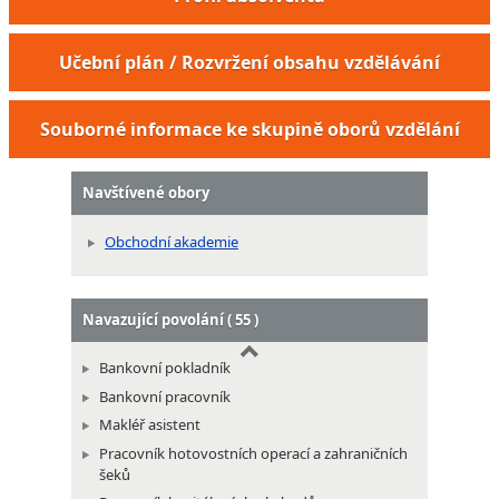
Administrátor pohřebiště
Učební plán / Rozvržení obsahu vzdělávání
Souborné informace ke skupině oborů vzdělání
Navštívené obory
Obchodní akademie
Navazující povolání ( 55 )
Bankovní pokladník
Bankovní pracovník
Makléř asistent
Pracovník hotovostních operací a zahraničních
šeků