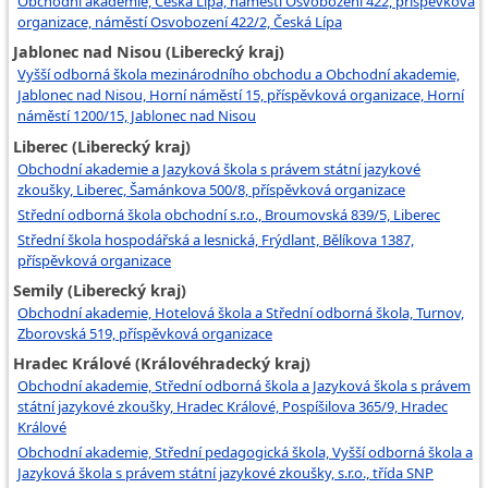
Obchodní akademie, Česká Lípa, náměstí Osvobození 422, příspěvková
organizace, náměstí Osvobození 422/2, Česká Lípa
Jablonec nad Nisou (Liberecký kraj)
Vyšší odborná škola mezinárodního obchodu a Obchodní akademie,
Jablonec nad Nisou, Horní náměstí 15, příspěvková organizace, Horní
náměstí 1200/15, Jablonec nad Nisou
Liberec (Liberecký kraj)
Obchodní akademie a Jazyková škola s právem státní jazykové
zkoušky, Liberec, Šamánkova 500/8, příspěvková organizace
Střední odborná škola obchodní s.r.o., Broumovská 839/5, Liberec
Střední škola hospodářská a lesnická, Frýdlant, Bělíkova 1387,
příspěvková organizace
Semily (Liberecký kraj)
Obchodní akademie, Hotelová škola a Střední odborná škola, Turnov,
Zborovská 519, příspěvková organizace
Hradec Králové (Královéhradecký kraj)
Obchodní akademie, Střední odborná škola a Jazyková škola s právem
státní jazykové zkoušky, Hradec Králové, Pospíšilova 365/9, Hradec
Králové
Obchodní akademie, Střední pedagogická škola, Vyšší odborná škola a
Jazyková škola s právem státní jazykové zkoušky, s.r.o., třída SNP