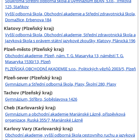
Soukromá Střední odborná škola a Gymnázium BEAN, s.r.o., Trnkova
125, Staňkov
Vyšší odborná škola, Obchodní akademie a Střední zdravotnická škola,
Domažlice, Erbenova 184
Klatovy (Plzeňský kraj)
Vyšší odborná škola, Obchodní akademie, Střední zdravotnická škola a
Jazyková škola s právem státní jazykové zkoušky, Klatovy, Plánická 196
Plzeň-město (Plzeňský kraj)
Obchodní akademie, Plzeň, nám. T. G. Masaryka 13, náměstí T. G.
Masaryka 1530/13, Plzeň
PLZEŇSKÁ OBCHODNÍ AKADEMIE s.r.o., Politických vězňů 2003/5, Plzeň
Plzeň-sever (Plzeňský kraj)
Gymnázium a Střední odborná škola, Plasy, Školní 280, Plasy
Tachov (Plzeňský kraj)
Gymnázium, Stříbro, Soběslavova 1426
Cheb (Karlovarský kraj)
Gymnázium a obchodní akademie Mariánské Lázně, příspěvková
organizace, Ruská 355/7, Mariánské Lázně
Karlovy Vary (Karlovarský kraj)
Obchodní akademie, vyšší odborná škola cestovního ruchu a jazyková