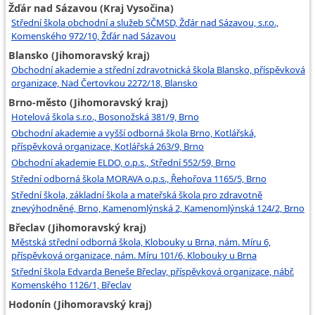
Žďár nad Sázavou (Kraj Vysočina)
Střední škola obchodní a služeb SČMSD, Žďár nad Sázavou, s.r.o.,
Komenského 972/10, Žďár nad Sázavou
Blansko (Jihomoravský kraj)
Obchodní akademie a střední zdravotnická škola Blansko, příspěvková
organizace, Nad Čertovkou 2272/18, Blansko
Brno-město (Jihomoravský kraj)
Hotelová škola s.r.o., Bosonožská 381/9, Brno
Obchodní akademie a vyšší odborná škola Brno, Kotlářská,
příspěvková organizace, Kotlářská 263/9, Brno
Obchodní akademie ELDO, o.p.s., Střední 552/59, Brno
Střední odborná škola MORAVA o.p.s., Řehořova 1165/5, Brno
Střední škola, základní škola a mateřská škola pro zdravotně
znevýhodněné, Brno, Kamenomlýnská 2, Kamenomlýnská 124/2, Brno
Břeclav (Jihomoravský kraj)
Městská střední odborná škola, Klobouky u Brna, nám. Míru 6,
příspěvková organizace, nám. Míru 101/6, Klobouky u Brna
Střední škola Edvarda Beneše Břeclav, příspěvková organizace, nábř.
Komenského 1126/1, Břeclav
Hodonín (Jihomoravský kraj)