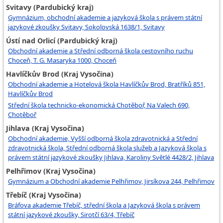
Svitavy (Pardubický kraj)
Gymnázium, obchodní akademie a jazyková škola s právem státní
jazykové zkoušky Svitavy, Sokolovská 1638/1, Svitavy
Ústí nad Orlicí (Pardubický kraj)
Obchodní akademie a Střední odborná škola cestovního ruchu
Choceň, T. G. Masaryka 1000, Choceň
Havlíčkův Brod (Kraj Vysočina)
Obchodní akademie a Hotelová škola Havlíčkův Brod, Bratříků 851,
Havlíčkův Brod
Střední škola technicko-ekonomická Chotěboř, Na Valech 690,
Chotěboř
Jihlava (Kraj Vysočina)
Obchodní akademie, Vyšší odborná škola zdravotnická a Střední
zdravotnická škola, Střední odborná škola služeb a Jazyková škola s
právem státní jazykové zkoušky Jihlava, Karoliny Světlé 4428/2, Jihlava
Pelhřimov (Kraj Vysočina)
Gymnázium a Obchodní akademie Pelhřimov, Jirsíkova 244, Pelhřimov
Třebíč (Kraj Vysočina)
Bráfova akademie Třebíč, střední škola a Jazyková škola s právem
státní jazykové zkoušky, Sirotčí 63/4, Třebíč