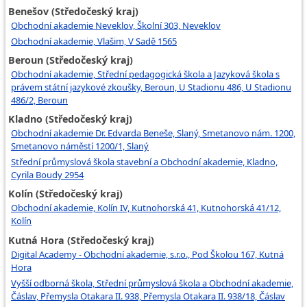
Benešov (Středočeský kraj)
Obchodní akademie Neveklov, Školní 303, Neveklov
Obchodní akademie, Vlašim, V Sadě 1565
Beroun (Středočeský kraj)
Obchodní akademie, Střední pedagogická škola a Jazyková škola s
právem státní jazykové zkoušky, Beroun, U Stadionu 486, U Stadionu
486/2, Beroun
Kladno (Středočeský kraj)
Obchodní akademie Dr. Edvarda Beneše, Slaný, Smetanovo nám. 1200,
Smetanovo náměstí 1200/1, Slaný
Střední průmyslová škola stavební a Obchodní akademie, Kladno,
Cyrila Boudy 2954
Kolín (Středočeský kraj)
Obchodní akademie, Kolín IV, Kutnohorská 41, Kutnohorská 41/12,
Kolín
Kutná Hora (Středočeský kraj)
Digital Academy - Obchodní akademie, s.r.o., Pod Školou 167, Kutná
Hora
Vyšší odborná škola, Střední průmyslová škola a Obchodní akademie,
Čáslav, Přemysla Otakara II. 938, Přemysla Otakara II. 938/18, Čáslav