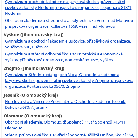
Gymnázium, obchodní akademie a jazyková škola s právem státní
jazykové zkoušky Hodonín, příspěvková organizace, Legionářů 813/1,
Hodonín
Obchodní akademie a střední škola polytechnická Veselí nad Moravou,
příspěvková organizace, Kollárova 1669, Veselí nad Moravou
Vyškov (Jihomoravský kraj)
Gymnázium a obchodní akademie Bučovice, příspěvková organizace,
Součkova 500, Bučovice
Gymnázium a střední odborná škola zdravotnická a ekonomická
Vyškov, příspěvková organizace, Komenského 16/5, Vyškov
Znojmo (Jihomoravský kraj)
Gymnázium, Střední pedagogická škola, Obchodní akademie a
Jazyková škola s právem státní jazykové zkoušky Znojmo, příspěvková
organizace, Pontassievská 350/3, Znojmo
Jeseník (Olomoucký kraj)
Hotelová škola Vincenze Priessnitze a Obchodní akademie Jeseník,
Dukelská 680/7, Jeseník
Olomouc (Olomoucký kraj)
Obchodní akademie, Olomouc, tř. Spojenců 11, tř. Spojenců 745/11,
Olomouc
Střední průmyslová škola a Střední odborné učiliště Uničov, Školní 164,