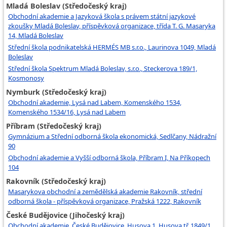
Mladá Boleslav (Středočeský kraj)
Obchodní akademie a Jazyková škola s právem státní jazykové
zkoušky Mladá Boleslav, příspěvková organizace, třída T. G. Masaryka
14, Mladá Boleslav
Střední škola podnikatelská HERMÉS MB s.r.o., Laurinova 1049, Mladá
Boleslav
Střední škola Spektrum Mladá Boleslav, s.r.o., Steckerova 189/1,
Kosmonosy
Nymburk (Středočeský kraj)
Obchodní akademie, Lysá nad Labem, Komenského 1534,
Komenského 1534/16, Lysá nad Labem
Příbram (Středočeský kraj)
Gymnázium a Střední odborná škola ekonomická, Sedlčany, Nádražní
90
Obchodní akademie a Vyšší odborná škola, Příbram I, Na Příkopech
104
Rakovník (Středočeský kraj)
Masarykova obchodní a zemědělská akademie Rakovník, střední
odborná škola - příspěvková organizace, Pražská 1222, Rakovník
České Budějovice (Jihočeský kraj)
Obchodní akademie, České Budějovice, Husova 1, Husova tř. 1849/1,