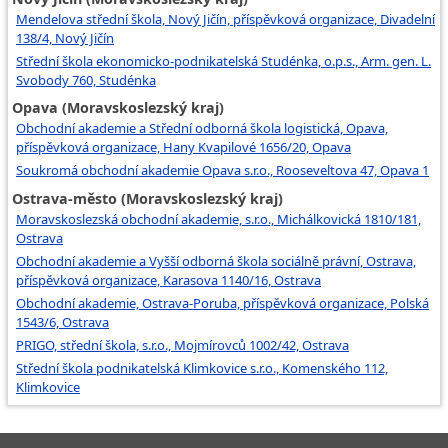
Mendelova střední škola, Nový Jičín, příspěvková organizace, Divadelní
138/4, Nový Jičín
Střední škola ekonomicko-podnikatelská Studénka, o.p.s., Arm. gen. L.
Svobody 760, Studénka
Opava (Moravskoslezský kraj)
Obchodní akademie a Střední odborná škola logistická, Opava,
příspěvková organizace, Hany Kvapilové 1656/20, Opava
Soukromá obchodní akademie Opava s.r.o., Rooseveltova 47, Opava 1
Ostrava-město (Moravskoslezský kraj)
Moravskoslezská obchodní akademie, s.r.o., Michálkovická 1810/181,
Ostrava
Obchodní akademie a Vyšší odborná škola sociálně právní, Ostrava,
příspěvková organizace, Karasova 1140/16, Ostrava
Obchodní akademie, Ostrava-Poruba, příspěvková organizace, Polská
1543/6, Ostrava
PRIGO, střední škola, s.r.o., Mojmírovců 1002/42, Ostrava
Střední škola podnikatelská Klimkovice s.r.o., Komenského 112,
Klimkovice