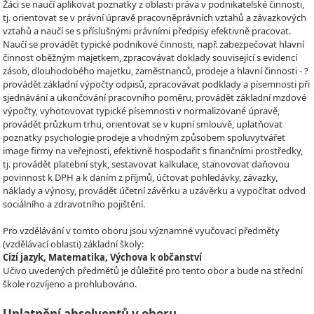
Žáci se naučí aplikovat poznatky z oblasti práva v podnikatelské činnosti,
tj. orientovat se v právní úpravě pracovněprávních vztahů a závazkových
vztahů a naučí se s příslušnými právními předpisy efektivně pracovat.
Naučí se provádět typické podnikové činnosti, např. zabezpečovat hlavní
činnost oběžným majetkem, zpracovávat doklady související s evidencí
zásob, dlouhodobého majetku, zaměstnanců, prodeje a hlavní činnosti - ?
provádět základní výpočty odpisů, zpracovávat podklady a písemnosti při
sjednávání a ukončování pracovního poměru, provádět základní mzdové
výpočty, vyhotovovat typické písemnosti v normalizované úpravě,
provádět průzkum trhu, orientovat se v kupní smlouvě, uplatňovat
poznatky psychologie prodeje a vhodným způsobem spoluvytvářet
image firmy na veřejnosti, efektivně hospodařit s finančními prostředky,
tj. provádět platební styk, sestavovat kalkulace, stanovovat daňovou
povinnost k DPH a k daním z příjmů, účtovat pohledávky, závazky,
náklady a výnosy, provádět účetní závěrku a uzávěrku a vypočítat odvod
sociálního a zdravotního pojištění.
Pro vzdělávání v tomto oboru jsou významné vyučovací předměty
(vzdělávací oblasti) základní školy:
Cizí jazyk, Matematika, Výchova k občanství
Učivo uvedených předmětů je důležité pro tento obor a bude na střední
škole rozvíjeno a prohlubováno.
Uplatnění absolventů v oboru