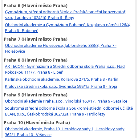
Praha 6 (Hlavní město Praha)
Gymnázium, střední odborná škola a Pražská taneční konzervatoř,
s.r.o., Laudova 1024/10, Praha 6 - Řepy
Obchodní akademie a Gymnázium Bubeneč, Krupkovo náměstí 26/4,
Praha 6 - Bubeneč
Praha 7 (Hlavní město Praha)
Obchodní akademie Holešovice, Jablonského 333/3, Praha 7 -
Holešovice
Praha 8 (Hlavní město Praha)
ART ECON - Gymnázium a Střední odborná škola Praha, s.r.o., Nad
Rokoskou 111/7, Praha 8 - Libeň
Karlínská obchodní akademie, Kollárova 271/5, Praha 8 - Karlín
Královská střední škola, s.r.o., Svídnická 599/1a, Praha 8 - Troja
Praha 9 (Hlavní město Praha)
Obchodní akademie Praha, s.r.o., Vinořská 163/17, Praha 9 - Satalice
Soukromá střední odborná škola a Soukromé střední odborné učiliště
BEAN, s.r.o., Českobrodská 362/32a, Praha 9 - Hrdlořezy
Praha 10 (Hlavní město Praha)
Obchodní akademie, Praha 10, Heroldovy sady 1, Heroldovy sady
362/1, Praha 10 - Vršovice