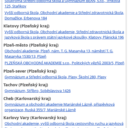
Soukromá Střední odborná škola a Gymnázium BEAN, s.r.o., Trnkova
125, Staňkov
Vyšší odborná škola, Obchodní akademie a Střední zdravotnická škola,
Domažlice, Erbenova 184
Klatovy (Plzeňský kraj)
Vyšší odborná škola, Obchodní akademie, Střední zdravotnická škola a
Jazyková škola s právem státní jazykové zkoušky, Klatovy, Plánická 196
Plzeň-město (Plzeňský kraj)
Obchodní akademie, Plzeň, nám. T. G. Masaryka 13, náměstí T. G.
Masaryka 1530/13, Plzeň
PLZEŇSKÁ OBCHODNÍ AKADEMIE s.r.o., Politických vězňů 2003/5, Plzeň
Plzeň-sever (Plzeňský kraj)
Gymnázium a Střední odborná škola, Plasy, Školní 280, Plasy
Tachov (Plzeňský kraj)
Gymnázium, Stříbro, Soběslavova 1426
Cheb (Karlovarský kraj)
Gymnázium a obchodní akademie Mariánské Lázně, příspěvková
organizace, Ruská 355/7, Mariánské Lázně
Karlovy Vary (Karlovarský kraj)
Obchodní akademie, vyšší odborná škola cestovního ruchu a jazyková