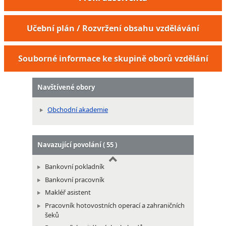
Administrátor pohřebiště
Učební plán / Rozvržení obsahu vzdělávání
Souborné informace ke skupině oborů vzdělání
Navštívené obory
Obchodní akademie
Navazující povolání ( 55 )
Bankovní pokladník
Bankovní pracovník
Makléř asistent
Pracovník hotovostních operací a zahraničních
šeků