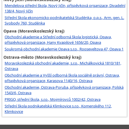
Mendelova střední škola, Nový Jičín, příspěvková organizace, Divadelní
138/4, Nový Jičín
Střední škola ekonomicko-podnikatelská Studénka, o.p.s., Arm. gen. L.
Svobody 760, Studénka
Opava (Moravskoslezský kraj)
Obchodní akademie a Střední odborná škola logistická, Opava,
příspěvková organizace, Hany Kvapilové 1656/20, Opava
Soukromá obchodní akademie Opava s.r.o., Rooseveltova 47, Opava 1
Ostrava-město (Moravskoslezský kraj)
Moravskoslezská obchodní akademie, s.r.o., Michálkovická 1810/181,
Ostrava
Obchodní akademie a Vyšší odborná škola sociálně právní, Ostrava,
příspěvková organizace, Karasova 1140/16, Ostrava
Obchodní akademie, Ostrava-Poruba, příspěvková organizace, Polská
1543/6, Ostrava
PRIGO, střední škola, s.r.o., Mojmírovců 1002/42, Ostrava
Střední škola podnikatelská Klimkovice s.r.o., Komenského 112,
Klimkovice