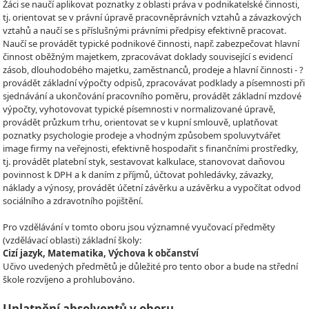
Žáci se naučí aplikovat poznatky z oblasti práva v podnikatelské činnosti,
tj. orientovat se v právní úpravě pracovněprávních vztahů a závazkových
vztahů a naučí se s příslušnými právními předpisy efektivně pracovat.
Naučí se provádět typické podnikové činnosti, např. zabezpečovat hlavní
činnost oběžným majetkem, zpracovávat doklady související s evidencí
zásob, dlouhodobého majetku, zaměstnanců, prodeje a hlavní činnosti - ?
provádět základní výpočty odpisů, zpracovávat podklady a písemnosti při
sjednávání a ukončování pracovního poměru, provádět základní mzdové
výpočty, vyhotovovat typické písemnosti v normalizované úpravě,
provádět průzkum trhu, orientovat se v kupní smlouvě, uplatňovat
poznatky psychologie prodeje a vhodným způsobem spoluvytvářet
image firmy na veřejnosti, efektivně hospodařit s finančními prostředky,
tj. provádět platební styk, sestavovat kalkulace, stanovovat daňovou
povinnost k DPH a k daním z příjmů, účtovat pohledávky, závazky,
náklady a výnosy, provádět účetní závěrku a uzávěrku a vypočítat odvod
sociálního a zdravotního pojištění.
Pro vzdělávání v tomto oboru jsou významné vyučovací předměty
(vzdělávací oblasti) základní školy:
Cizí jazyk, Matematika, Výchova k občanství
Učivo uvedených předmětů je důležité pro tento obor a bude na střední
škole rozvíjeno a prohlubováno.
Uplatnění absolventů v oboru