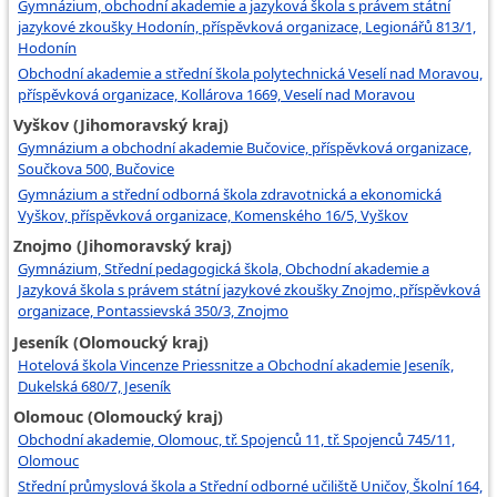
Gymnázium, obchodní akademie a jazyková škola s právem státní
jazykové zkoušky Hodonín, příspěvková organizace, Legionářů 813/1,
Hodonín
Obchodní akademie a střední škola polytechnická Veselí nad Moravou,
příspěvková organizace, Kollárova 1669, Veselí nad Moravou
Vyškov (Jihomoravský kraj)
Gymnázium a obchodní akademie Bučovice, příspěvková organizace,
Součkova 500, Bučovice
Gymnázium a střední odborná škola zdravotnická a ekonomická
Vyškov, příspěvková organizace, Komenského 16/5, Vyškov
Znojmo (Jihomoravský kraj)
Gymnázium, Střední pedagogická škola, Obchodní akademie a
Jazyková škola s právem státní jazykové zkoušky Znojmo, příspěvková
organizace, Pontassievská 350/3, Znojmo
Jeseník (Olomoucký kraj)
Hotelová škola Vincenze Priessnitze a Obchodní akademie Jeseník,
Dukelská 680/7, Jeseník
Olomouc (Olomoucký kraj)
Obchodní akademie, Olomouc, tř. Spojenců 11, tř. Spojenců 745/11,
Olomouc
Střední průmyslová škola a Střední odborné učiliště Uničov, Školní 164,