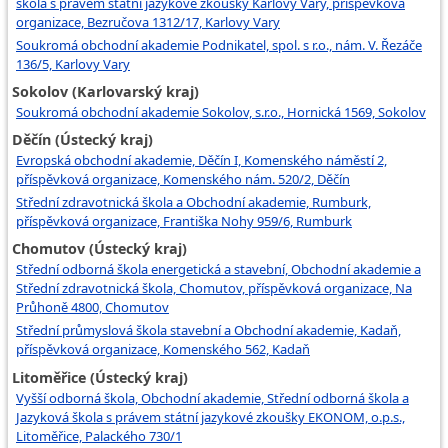
škola s právem státní jazykové zkoušky Karlovy Vary, příspěvková
organizace, Bezručova 1312/17, Karlovy Vary
Soukromá obchodní akademie Podnikatel, spol. s r.o., nám. V. Řezáče
136/5, Karlovy Vary
Sokolov (Karlovarský kraj)
Soukromá obchodní akademie Sokolov, s.r.o., Hornická 1569, Sokolov
Děčín (Ústecký kraj)
Evropská obchodní akademie, Děčín I, Komenského náměstí 2,
příspěvková organizace, Komenského nám. 520/2, Děčín
Střední zdravotnická škola a Obchodní akademie, Rumburk,
příspěvková organizace, Františka Nohy 959/6, Rumburk
Chomutov (Ústecký kraj)
Střední odborná škola energetická a stavební, Obchodní akademie a
Střední zdravotnická škola, Chomutov, příspěvková organizace, Na
Průhoně 4800, Chomutov
Střední průmyslová škola stavební a Obchodní akademie, Kadaň,
příspěvková organizace, Komenského 562, Kadaň
Litoměřice (Ústecký kraj)
Vyšší odborná škola, Obchodní akademie, Střední odborná škola a
Jazyková škola s právem státní jazykové zkoušky EKONOM, o.p.s.,
Litoměřice, Palackého 730/1