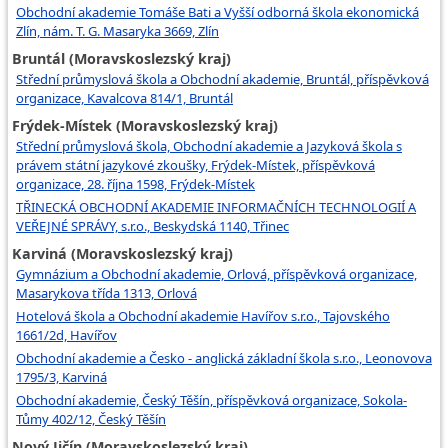
Obchodní akademie Tomáše Bati a Vyšší odborná škola ekonomická
Zlín, nám. T. G. Masaryka 3669, Zlín
Bruntál (Moravskoslezský kraj)
Střední průmyslová škola a Obchodní akademie, Bruntál, příspěvková
organizace, Kavalcova 814/1, Bruntál
Frýdek-Místek (Moravskoslezský kraj)
Střední průmyslová škola, Obchodní akademie a Jazyková škola s
právem státní jazykové zkoušky, Frýdek-Místek, příspěvková
organizace, 28. října 1598, Frýdek-Místek
TŘINECKÁ OBCHODNÍ AKADEMIE INFORMAČNÍCH TECHNOLOGIÍ A
VEŘEJNÉ SPRÁVY, s.r.o., Beskydská 1140, Třinec
Karviná (Moravskoslezský kraj)
Gymnázium a Obchodní akademie, Orlová, příspěvková organizace,
Masarykova třída 1313, Orlová
Hotelová škola a Obchodní akademie Havířov s.r.o., Tajovského
1661/2d, Havířov
Obchodní akademie a Česko - anglická základní škola s.r.o., Leonovova
1795/3, Karviná
Obchodní akademie, Český Těšín, příspěvková organizace, Sokola-
Tůmy 402/12, Český Těšín
Nový Jičín (Moravskoslezský kraj)