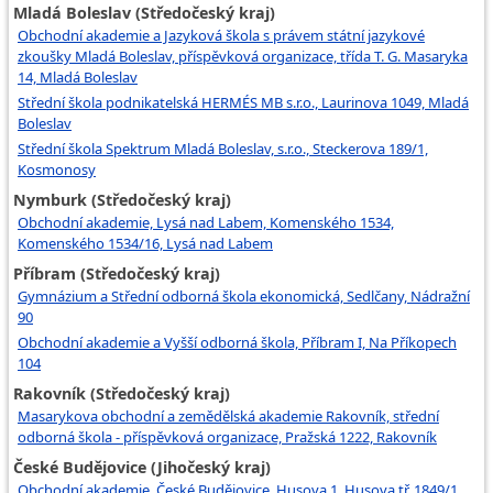
Mladá Boleslav (Středočeský kraj)
Obchodní akademie a Jazyková škola s právem státní jazykové
zkoušky Mladá Boleslav, příspěvková organizace, třída T. G. Masaryka
14, Mladá Boleslav
Střední škola podnikatelská HERMÉS MB s.r.o., Laurinova 1049, Mladá
Boleslav
Střední škola Spektrum Mladá Boleslav, s.r.o., Steckerova 189/1,
Kosmonosy
Nymburk (Středočeský kraj)
Obchodní akademie, Lysá nad Labem, Komenského 1534,
Komenského 1534/16, Lysá nad Labem
Příbram (Středočeský kraj)
Gymnázium a Střední odborná škola ekonomická, Sedlčany, Nádražní
90
Obchodní akademie a Vyšší odborná škola, Příbram I, Na Příkopech
104
Rakovník (Středočeský kraj)
Masarykova obchodní a zemědělská akademie Rakovník, střední
odborná škola - příspěvková organizace, Pražská 1222, Rakovník
České Budějovice (Jihočeský kraj)
Obchodní akademie, České Budějovice, Husova 1, Husova tř. 1849/1,