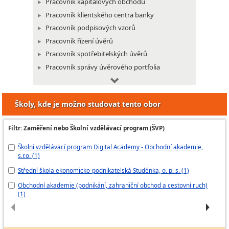
Pracovník kapitálových obchodů
Pracovník klientského centra banky
Pracovník podpisových vzorů
Pracovník řízení úvěrů
Pracovník spotřebitelských úvěrů
Pracovník správy úvěrového portfolia
Pracovník systému platebních karet
Školy, kde je možno studovat tento obor
Pracovník vnitřních bankovních služeb
Klientský pracovník v pojišťovnictví
Filtr: Zaměření nebo Školní vzdělávací program (ŠVP)
Likvidátor škod z cestovního pojištění
Školní vzdělávací program Digital Academy - Obchodní akademie,
Ek
Likvidátor škod z pojištění majetku a
s.r.o. (1)
odpovědnosti za škodu
Fo
Likvidátor škod z pojištění osob
Střední škola ekonomicko-podnikatelská Studénka, o. p. s. (1)
Tr
Pojišťovací poradce
Obchodní akademie (podnikání, zahraniční obchod a cestovní ruch)
(1)
Pojišťovací poradce na přepážce
Taxátor pojistných smluv
Administrativní pracovník