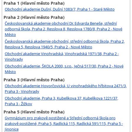
Praha 1 (Hlavní město Praha)
Administrátor krematoria
Obchodní akademie Dušní, Dušní 1083/7, Praha 1 - Staré Město
Praha 2 (Hlavní město Praha)
Administrátor pohřebiště
Českoslovanská akademie obchodní Dr. Edvarda Beneše, střední
odborná škola, Praha 2, Resslova 8, Resslova 1780/8, Praha 2 - Nové
Město
Českoslovanská akademie obchodní, střední odborná škola, Praha 2,
Resslova 5, Resslova 1940/5, Praha 2 - Nové Město
Obchodní akademie Vinohradská, Vinohradská 1971/38, Praha 2 -
Vinohrady
Obchodní akademie, ŠKOLA 2000, s.r.o., Ječná 517/30, Praha 2 - Nové
Město
Praha 3 (Hlavní město Praha)
Obchodní akademie Hovorčovická, U vinohradského hřbitova 2471/3,
Praha 3 - Vinohrady
Obchodní akademie, Praha 3, Kubelíkova 37, Kubelíkova 1221/37,
Praha 3 - Žižkov
Praha 5 (Hlavní město Praha)
Gymnázium pro zrakově postižené a Střední odborná škola pro
zrakově postižené, Praha 5, Radlická 115, Radlická 591/115, Praha 5 -
Jinonice