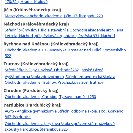
170/32a, Hradec Králové
Jičín (Královéhradecký kraj)
Masarykova obchodní akademie, Jičín, 17. listopadu 220
Náchod (Královéhradecký kraj)
Střední průmyslová škola stavební a Obchodní akademie arch. Jana
Letzela, Náchod, příspěvková organizace, Pražská 931, Náchod
Rychnov nad Kněžnou (Královéhradecký kraj)
Obchodní akademie T. G. Masaryka, Kostelec nad Orlicí, Komenského
522
Trutnov (Královéhradecký kraj)
Střední škola Olgy Havlové, Obchodní 282, Janské Lázně
Vyšší odborná škola zdravotnická, Střední zdravotnická škola a
Obchodní akademie, Trutnov, Procházkova 303, Trutnov
Chrudim (Pardubický kraj)
Obchodní akademie, Chrudim, Tyršovo náměstí 250
Pardubice (Pardubický kraj)
AGYS - Anglické gymnázium a Střední odborná škola, s.r.o., Gorkého
867, Pardubice
Obchodní akademie a Jazyková škola s právem státní jazykové
zkoušky Pardubice, Štefánikova 325