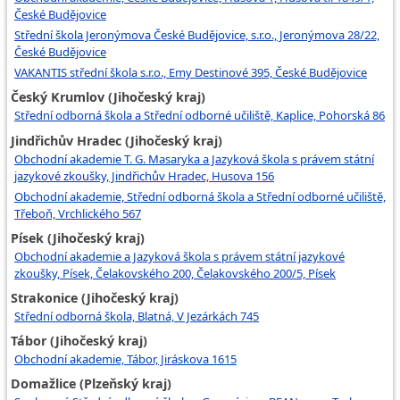
České Budějovice
Střední škola Jeronýmova České Budějovice, s.r.o., Jeronýmova 28/22,
České Budějovice
VAKANTIS střední škola s.r.o., Emy Destinové 395, České Budějovice
Český Krumlov (Jihočeský kraj)
Střední odborná škola a Střední odborné učiliště, Kaplice, Pohorská 86
Jindřichův Hradec (Jihočeský kraj)
Obchodní akademie T. G. Masaryka a Jazyková škola s právem státní
jazykové zkoušky, Jindřichův Hradec, Husova 156
Obchodní akademie, Střední odborná škola a Střední odborné učiliště,
Třeboň, Vrchlického 567
Písek (Jihočeský kraj)
Obchodní akademie a Jazyková škola s právem státní jazykové
zkoušky, Písek, Čelakovského 200, Čelakovského 200/5, Písek
Strakonice (Jihočeský kraj)
Střední odborná škola, Blatná, V Jezárkách 745
Tábor (Jihočeský kraj)
Obchodní akademie, Tábor, Jiráskova 1615
Domažlice (Plzeňský kraj)