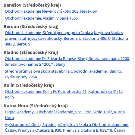
Benešov (Středočeský kraj)
Obchodní akademie Neveklov, Školní 303, Neveklov
Obchodní akademie, Vlašim, V Sadě 1565
Beroun (Středočeský kraj)
Obchodní akademie, Střední pedagogická škola a Jazyková škola s
právem státní jazykové zkoušky, Beroun, U Stadionu 486, U Stadionu
486/2, Beroun
Kladno (Středočeský kraj)
Obchodní akademie Dr. Edvarda Beneše, Slaný, Smetanovo nám. 1200,
Smetanovo náměstí 1200/1, Slaný
Střední průmyslová škola stavební a Obchodní akademie, Kladno,
Cyrila Boudy 2954
Kolín (Středočeský kraj)
Obchodní akademie, Kolín IV, Kutnohorská 41, Kutnohorská 41/12,
Kolín
Kutná Hora (Středočeský kraj)
Digital Academy - Obchodní akademie, s.r.o., Pod Školou 167, Kutná
Hora
Vyšší odborná škola, Střední průmyslová škola a Obchodní akademie,
Čáslav, Přemysla Otakara II. 938, Přemysla Otakara II. 938/18, Čáslav