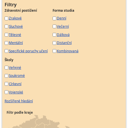
Administrátor projektu
Filtry
Zdravotní postižení
Forma studia
Asistentka
Zrakové
Denní
Celní deklarant
Sluchové
Večerní
Firemní recepční
Fakturant
Tělesné
Dálková
Mzdová účetní
Mentální
Distanční
Odborný účetní
Specifické poruchy učení
Kombinovaná
Pokladník
Školy
Pracovník pro evidenci zásob
Veřejné
Pracovník správy pohledávek
Soukromé
Samostatný účetní
Církevní
Účetní
Vojenské
Personalista
Rozšířené hledání
Vedoucí týmu
Filtr podle kraje
Media buyer
Specialista marketingu