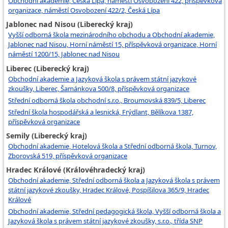
Obchodní akademie, Česká Lípa, náměstí Osvobození 422, příspěvková
organizace, náměstí Osvobození 422/2, Česká Lípa
Jablonec nad Nisou (Liberecký kraj)
Vyšší odborná škola mezinárodního obchodu a Obchodní akademie,
Jablonec nad Nisou, Horní náměstí 15, příspěvková organizace, Horní
náměstí 1200/15, Jablonec nad Nisou
Liberec (Liberecký kraj)
Obchodní akademie a Jazyková škola s právem státní jazykové
zkoušky, Liberec, Šamánkova 500/8, příspěvková organizace
Střední odborná škola obchodní s.r.o., Broumovská 839/5, Liberec
Střední škola hospodářská a lesnická, Frýdlant, Bělíkova 1387,
příspěvková organizace
Semily (Liberecký kraj)
Obchodní akademie, Hotelová škola a Střední odborná škola, Turnov,
Zborovská 519, příspěvková organizace
Hradec Králové (Královéhradecký kraj)
Obchodní akademie, Střední odborná škola a Jazyková škola s právem
státní jazykové zkoušky, Hradec Králové, Pospíšilova 365/9, Hradec
Králové
Obchodní akademie, Střední pedagogická škola, Vyšší odborná škola a
Jazyková škola s právem státní jazykové zkoušky, s.r.o., třída SNP