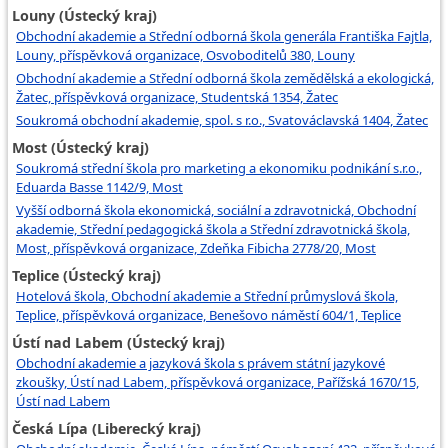
Louny (Ústecký kraj)
Obchodní akademie a Střední odborná škola generála Františka Fajtla,
Louny, příspěvková organizace, Osvoboditelů 380, Louny
Obchodní akademie a Střední odborná škola zemědělská a ekologická,
Žatec, příspěvková organizace, Studentská 1354, Žatec
Soukromá obchodní akademie, spol. s r.o., Svatováclavská 1404, Žatec
Most (Ústecký kraj)
Soukromá střední škola pro marketing a ekonomiku podnikání s.r.o.,
Eduarda Basse 1142/9, Most
Vyšší odborná škola ekonomická, sociální a zdravotnická, Obchodní
akademie, Střední pedagogická škola a Střední zdravotnická škola,
Most, příspěvková organizace, Zdeňka Fibicha 2778/20, Most
Teplice (Ústecký kraj)
Hotelová škola, Obchodní akademie a Střední průmyslová škola,
Teplice, příspěvková organizace, Benešovo náměstí 604/1, Teplice
Ústí nad Labem (Ústecký kraj)
Obchodní akademie a jazyková škola s právem státní jazykové
zkoušky, Ústí nad Labem, příspěvková organizace, Pařížská 1670/15,
Ústí nad Labem
Česká Lípa (Liberecký kraj)