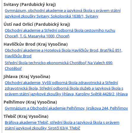
Svitavy (Pardubický kraj)
Gymnázium, obchodní akademie a jazyková škola s právem státní
jazykové zkoušky Svitavy, Sokolovská 1638/1, Svitavy
Ústí nad Orlicí (Pardubický kraj)
Obchodní akademie a Střední odborná škola cestovního ruchu
Choceň, T. G. Masaryka 1000, Choceň
Havlíčkův Brod (Kraj Vysočina)
Obchodní akademie a Hotelová škola Havlíčkův Brod, Bratříků 851,
Havlíčkův Brod
Střední škola technicko-ekonomická Chotěboř, Na Valech 690,
Chotěboř
Jihlava (Kraj Vysočina)
Obchodní akademie, Vyšší odborná škola zdravotnická a Střední
zdravotnická škola, Střední odborná škola služeb a Jazyková škola s
právem státní jazykové zkoušky Jihlava, Karoliny Světlé 4428/2, Jihlava
Pelhřimov (Kraj Vysočina)
Gymnázium a Obchodní akademie Pelhřimov, Jirsíkova 244, Pelhřimov
Třebíč (Kraj Vysočina)
Bráfova akademie Třebíč, střední škola a Jazyková škola s právem
státní jazykové zkoušky, Sirotčí 63/4, Třebíč