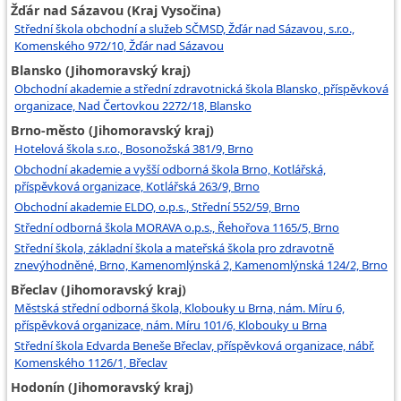
Žďár nad Sázavou (Kraj Vysočina)
Střední škola obchodní a služeb SČMSD, Žďár nad Sázavou, s.r.o.,
Komenského 972/10, Žďár nad Sázavou
Blansko (Jihomoravský kraj)
Obchodní akademie a střední zdravotnická škola Blansko, příspěvková
organizace, Nad Čertovkou 2272/18, Blansko
Brno-město (Jihomoravský kraj)
Hotelová škola s.r.o., Bosonožská 381/9, Brno
Obchodní akademie a vyšší odborná škola Brno, Kotlářská,
příspěvková organizace, Kotlářská 263/9, Brno
Obchodní akademie ELDO, o.p.s., Střední 552/59, Brno
Střední odborná škola MORAVA o.p.s., Řehořova 1165/5, Brno
Střední škola, základní škola a mateřská škola pro zdravotně
znevýhodněné, Brno, Kamenomlýnská 2, Kamenomlýnská 124/2, Brno
Břeclav (Jihomoravský kraj)
Městská střední odborná škola, Klobouky u Brna, nám. Míru 6,
příspěvková organizace, nám. Míru 101/6, Klobouky u Brna
Střední škola Edvarda Beneše Břeclav, příspěvková organizace, nábř.
Komenského 1126/1, Břeclav
Hodonín (Jihomoravský kraj)