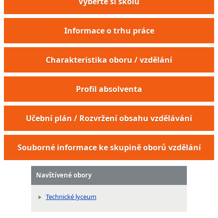
Vyberte si školu
Informace o trhu práce
Charakteristika oboru / vzdělání
Profil absolventa
Učební plán / Rozvržení obsahu vzdělávání
Souborné informace ke skupině oborů vzdělání
Navštívené obory
Technické lyceum