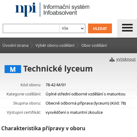
Úvodní strana
Výběr oboru vzdělání
Obor vzdělání
vytisknout
Technické lyceum
M
Kód oboru:
78-42-M/01
Kategorie vzdělání:
Úplné střední odborné vzdělání s maturitou
Skupina oboru:
Obecně odborná příprava (lyceum) (Kód: 78)
Výstupní certifikát:
vysvědčení o maturitní zkoušce
Charakteristika přípravy v oboru