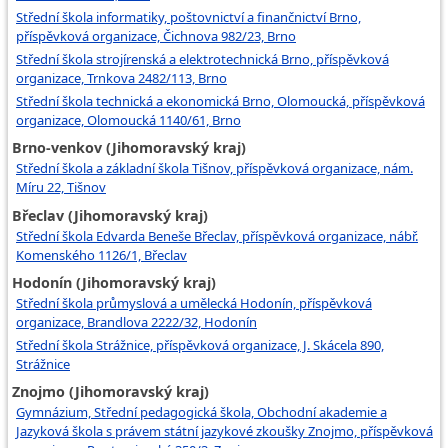
Střední škola informatiky, poštovnictví a finančnictví Brno,
příspěvková organizace, Čichnova 982/23, Brno
Střední škola strojírenská a elektrotechnická Brno, příspěvková
organizace, Trnkova 2482/113, Brno
Střední škola technická a ekonomická Brno, Olomoucká, příspěvková
organizace, Olomoucká 1140/61, Brno
Brno-venkov (Jihomoravský kraj)
Střední škola a základní škola Tišnov, příspěvková organizace, nám.
Míru 22, Tišnov
Břeclav (Jihomoravský kraj)
Střední škola Edvarda Beneše Břeclav, příspěvková organizace, nábř.
Komenského 1126/1, Břeclav
Hodonín (Jihomoravský kraj)
Střední škola průmyslová a umělecká Hodonín, příspěvková
organizace, Brandlova 2222/32, Hodonín
Střední škola Strážnice, příspěvková organizace, J. Skácela 890,
Strážnice
Znojmo (Jihomoravský kraj)
Gymnázium, Střední pedagogická škola, Obchodní akademie a
Jazyková škola s právem státní jazykové zkoušky Znojmo, příspěvková