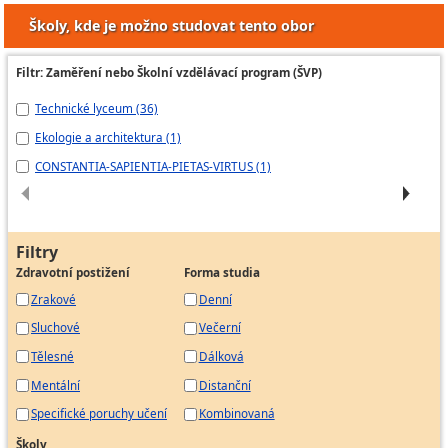
Školy, kde je možno studovat tento obor
Filtr: Zaměření nebo Školní vzdělávací program (ŠVP)
Technické lyceum (36)
Te
Ekologie a architektura (1)
Ky
CONSTANTIA-SAPIENTIA-PIETAS-VIRTUS (1)
Te
Filtry
Zdravotní postižení
Forma studia
Zrakové
Denní
Sluchové
Večerní
Tělesné
Dálková
Mentální
Distanční
Specifické poruchy učení
Kombinovaná
Školy