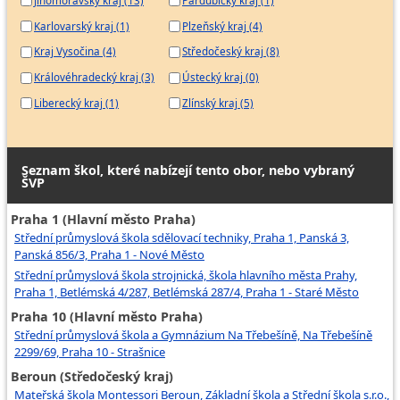
Jihomoravský kraj (13)
Pardubický kraj (1)
Karlovarský kraj (1)
Plzeňský kraj (4)
Kraj Vysočina (4)
Středočeský kraj (8)
Královéhradecký kraj (3)
Ústecký kraj (0)
Liberecký kraj (1)
Zlínský kraj (5)
Seznam škol, které nabízejí tento obor, nebo vybraný
ŠVP
Praha 1 (Hlavní město Praha)
Střední průmyslová škola sdělovací techniky, Praha 1, Panská 3,
Panská 856/3, Praha 1 - Nové Město
Střední průmyslová škola strojnická, škola hlavního města Prahy,
Praha 1, Betlémská 4/287, Betlémská 287/4, Praha 1 - Staré Město
Praha 10 (Hlavní město Praha)
Střední průmyslová škola a Gymnázium Na Třebešíně, Na Třebešíně
2299/69, Praha 10 - Strašnice
Beroun (Středočeský kraj)
Mateřská škola Montessori Beroun, Základní škola a Střední škola s.r.o.,