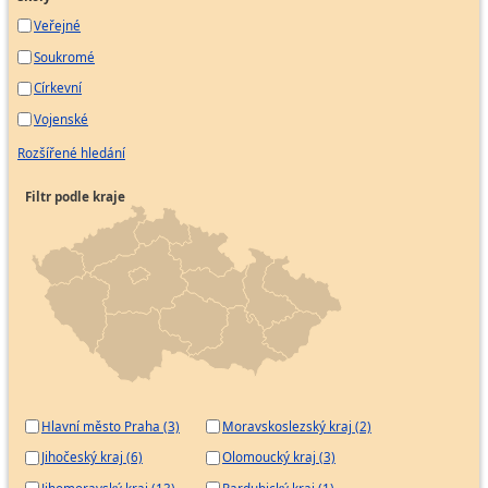
Veřejné
Soukromé
Církevní
Vojenské
Rozšířené hledání
Filtr podle kraje
Hlavní město Praha (3)
Moravskoslezský kraj (2)
Jihočeský kraj (6)
Olomoucký kraj (3)