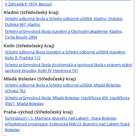
V Zahradách 1874, Beroun
Kladno (Středočeský kraj)
Střední odborná škola a Střední odborné učiliště, Kladno, Dubská,
Dubská 967, Kladno
Střední průmyslová škola stavební a Obchodní akademie, Kladno,
Cyrila Boudy 2954
Kolín (Středočeský kraj)
Střední odborná škola stavební a Střední odborné učiliště stavební,
Kolín II, Pražská 112
Střední průmyslová škola strojírenská a Jazyková škola s právem státní
jazykové zkoušky, Kolín IV, Heverova 191
Mladá Boleslav (Středočeský kraj)
Střední odborná škola a Střední odborné učiliště, Mladá Boleslav,
Jičínská 762
Střední průmyslová škola, Mladá Boleslav, Havlíčkova 456, Havlíčkova
456/1, Mladá Boleslav
Praha-východ (Středočeský kraj)
Gymnázium J. S. Machara, Brandýs nad Labem - Stará Boleslav,
příspěvková organizace, Královická 668/23, Brandýs nad Labem-Stará
Boleslav