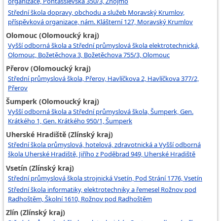
organizace, Pontassievská 350/3, Znojmo
Střední škola dopravy, obchodu a služeb Moravský Krumlov,
příspěvková organizace, nám. Klášterní 127, Moravský Krumlov
Olomouc (Olomoucký kraj)
Vyšší odborná škola a Střední průmyslová škola elektrotechnická,
Olomouc, Božetěchova 3, Božetěchova 755/3, Olomouc
Přerov (Olomoucký kraj)
Střední průmyslová škola, Přerov, Havlíčkova 2, Havlíčkova 377/2,
Přerov
Šumperk (Olomoucký kraj)
Vyšší odborná škola a Střední průmyslová škola, Šumperk, Gen.
Krátkého 1, Gen. Krátkého 950/1, Šumperk
Uherské Hradiště (Zlínský kraj)
Střední škola průmyslová, hotelová, zdravotnická a Vyšší odborná
škola Uherské Hradiště, Jiřího z Poděbrad 949, Uherské Hradiště
Vsetín (Zlínský kraj)
Střední průmyslová škola strojnická Vsetín, Pod Strání 1776, Vsetín
Střední škola informatiky, elektrotechniky a řemesel Rožnov pod
Radhoštěm, Školní 1610, Rožnov pod Radhoštěm
Zlín (Zlínský kraj)