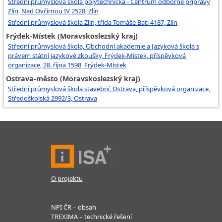
Střední průmyslová škola polytechnická - Centrum odborné přípravy
Zlín, Nad Ovčírnou IV 2528, Zlín
Střední průmyslová škola Zlín, třída Tomáše Bati 4187, Zlín
Frýdek-Místek (Moravskoslezský kraj)
Střední průmyslová škola, Obchodní akademie a Jazyková škola s
právem státní jazykové zkoušky, Frýdek-Místek, příspěvková
organizace, 28. října 1598, Frýdek-Místek
Ostrava-město (Moravskoslezský kraj)
Střední průmyslová škola stavební, Ostrava, příspěvková organizace,
Středoškolská 2992/3, Ostrava
O projektu
NPI ČR – obsah
TREXIMA – technické řešení