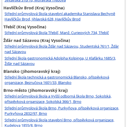
Havlíčkův Brod (Kraj Vysočina)
Střední průmyslová škola stavební akademika Stanislava Bechyně
Havlíčkův Brod, Jihlavská 628, Havlíčkův Brod
Třebíč (Kraj Vysočina)
Střední průmyslová škola Třebíč, Manž. Curieových 734, Třebíč
Žďár nad Sázavou (Kraj Vysočina)
Střední průmyslová škola Žďár nad Sázavou, Studentská 761/1, Žďár
nad Sázavou
Střední škola gastronomická Adolpha Kolpinga, U Klafárku 1685/3,
Žďár nad Sázavou
Blansko (Jihomoravský kraj)
Střední škola technická a gastronomická Blansko, příspěvková
organizace, Bezručova 1601/33, Blansko
Brno-město (Jihomoravský kraj)
Střední průmyslová škola a Vyšší odborná škola Brno, Sokolská,
příspěvková organizace, Sokolská 366/1, Brno
Střední průmyslová škola Brno, Purkyňova, příspěvková organizace,
Purkyňova 2832/97, Brno
Střední průmyslová škola stavební Brno, příspěvková organizace,
Kudelova 1855/8, Brno