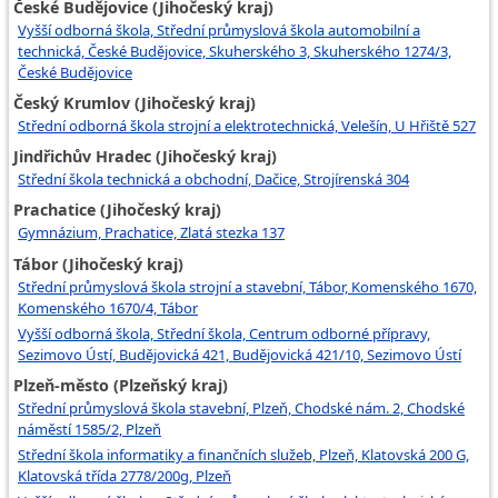
České Budějovice (Jihočeský kraj)
Vyšší odborná škola, Střední průmyslová škola automobilní a
technická, České Budějovice, Skuherského 3, Skuherského 1274/3,
České Budějovice
Český Krumlov (Jihočeský kraj)
Střední odborná škola strojní a elektrotechnická, Velešín, U Hřiště 527
Jindřichův Hradec (Jihočeský kraj)
Střední škola technická a obchodní, Dačice, Strojírenská 304
Prachatice (Jihočeský kraj)
Gymnázium, Prachatice, Zlatá stezka 137
Tábor (Jihočeský kraj)
Střední průmyslová škola strojní a stavební, Tábor, Komenského 1670,
Komenského 1670/4, Tábor
Vyšší odborná škola, Střední škola, Centrum odborné přípravy,
Sezimovo Ústí, Budějovická 421, Budějovická 421/10, Sezimovo Ústí
Plzeň-město (Plzeňský kraj)
Střední průmyslová škola stavební, Plzeň, Chodské nám. 2, Chodské
náměstí 1585/2, Plzeň
Střední škola informatiky a finančních služeb, Plzeň, Klatovská 200 G,
Klatovská třída 2778/200g, Plzeň