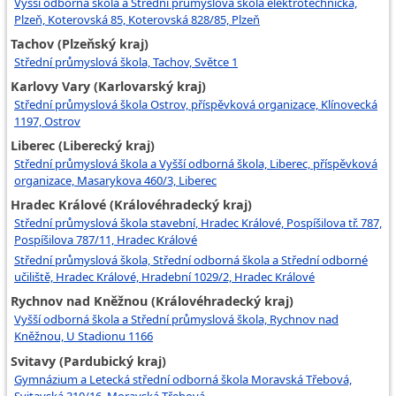
Vyšší odborná škola a Střední průmyslová škola elektrotechnická,
Plzeň, Koterovská 85, Koterovská 828/85, Plzeň
Tachov (Plzeňský kraj)
Střední průmyslová škola, Tachov, Světce 1
Karlovy Vary (Karlovarský kraj)
Střední průmyslová škola Ostrov, příspěvková organizace, Klínovecká
1197, Ostrov
Liberec (Liberecký kraj)
Střední průmyslová škola a Vyšší odborná škola, Liberec, příspěvková
organizace, Masarykova 460/3, Liberec
Hradec Králové (Královéhradecký kraj)
Střední průmyslová škola stavební, Hradec Králové, Pospíšilova tř. 787,
Pospíšilova 787/11, Hradec Králové
Střední průmyslová škola, Střední odborná škola a Střední odborné
učiliště, Hradec Králové, Hradební 1029/2, Hradec Králové
Rychnov nad Kněžnou (Královéhradecký kraj)
Vyšší odborná škola a Střední průmyslová škola, Rychnov nad
Kněžnou, U Stadionu 1166
Svitavy (Pardubický kraj)
Gymnázium a Letecká střední odborná škola Moravská Třebová,
Svitavská 310/16, Moravská Třebová