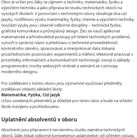
Obor je určen pro žáky se zájmem o techniku, matematiku, fyziku a
výpočetní techniku a jako příprava ke studiu technických oborů na
vysokých školách. V porovnání s technickými obory obsahuje dva cizí
jazyky, rozšířenou výuku matematiky, fyziky, chemie a výpočetní techniky.
Součástí výuky jsou i obecně odborné disciplíny – technická fyzika,
grafická komunikace a průmyslový design. Žáci se naučí aplikovat
matematické a přírodovědné postupy při řešení technických problémů,
vytvoří si správný názor a představu o technické proveditelnosti
konkrétního záměru, zpracovávat a interpretovat data získaná
prostřednictvím pozorování, experimentů a měření, efektivně pracovat s
prostředky informačních a komunikačních technologií, osvojí si základy
programování, tvorby webových stránek a seznámí se s principy
moderního designu.
Pro vzdělávání v tomto oboru jsou významné vyučovací předměty
(vzdělávací oblasti) základní školy:
Matematika, Fyzika, Cizí jazyk
Učivo uvedených předmětů je důležité pro tento obor a bude na střední
škole rozvíjeno a prohlubováno.
Uplatnění absolventů v oboru
Absolventi jsou připraveni k terciárnímu studiu zejména technických
oborů. Dále získali odborné kompetence uplatnitelné i při přímém vstupu