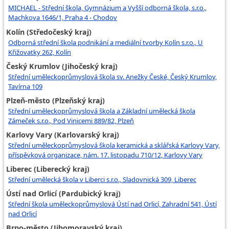
MICHAEL - Střední škola, Gymnázium a Vyšší odborná škola, s.r.o.,
Machkova 1646/1, Praha 4 - Chodov
Kolín (Středočeský kraj)
Odborná střední škola podnikání a mediální tvorby Kolín s.r.o., U
Křižovatky 262, Kolín
Český Krumlov (Jihočeský kraj)
Střední uměleckoprůmyslová škola sv. Anežky České, Český Krumlov,
Tavírna 109
Plzeň-město (Plzeňský kraj)
Střední uměleckoprůmyslová škola a Základní umělecká škola
Zámeček s.r.o., Pod Vinicemi 889/82, Plzeň
Karlovy Vary (Karlovarský kraj)
Střední uměleckoprůmyslová škola keramická a sklářská Karlovy Vary,
příspěvková organizace, nám. 17. listopadu 710/12, Karlovy Vary
Liberec (Liberecký kraj)
Střední umělecká škola v Liberci s.r.o., Sladovnická 309, Liberec
Ústí nad Orlicí (Pardubický kraj)
Střední škola uměleckoprůmyslová Ústí nad Orlicí, Zahradní 541, Ústí
nad Orlicí
Brno-město (Jihomoravský kraj)