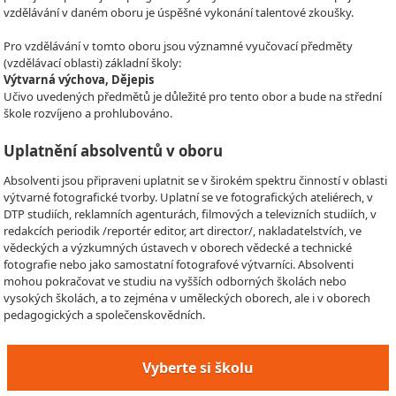
vzdělávání v daném oboru je úspěšné vykonání talentové zkoušky.
Pro vzdělávání v tomto oboru jsou významné vyučovací předměty
(vzdělávací oblasti) základní školy:
Výtvarná výchova, Dějepis
Učivo uvedených předmětů je důležité pro tento obor a bude na střední
škole rozvíjeno a prohlubováno.
Uplatnění absolventů v oboru
Absolventi jsou připraveni uplatnit se v širokém spektru činností v oblasti
výtvarné fotografické tvorby. Uplatní se ve fotografických ateliérech, v
DTP studiích, reklamních agenturách, filmových a televizních studiích, v
redakcích periodik /reportér editor, art director/, nakladatelstvích, ve
vědeckých a výzkumných ústavech v oborech vědecké a technické
fotografie nebo jako samostatní fotografové výtvarníci. Absolventi
mohou pokračovat ve studiu na vyšších odborných školách nebo
vysokých školách, a to zejména v uměleckých oborech, ale i v oborech
pedagogických a společenskovědních.
Vyberte si školu