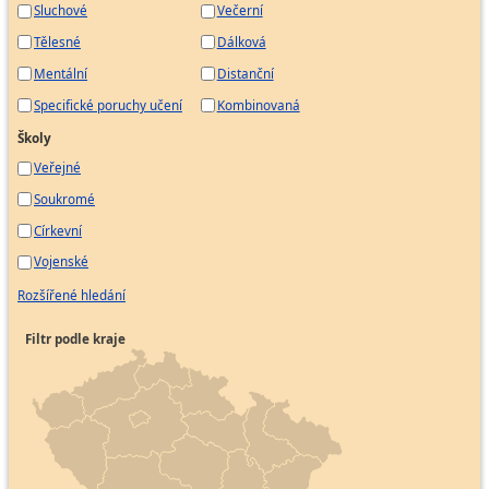
Sluchové
Večerní
Tělesné
Dálková
Mentální
Distanční
Specifické poruchy učení
Kombinovaná
Školy
Veřejné
Soukromé
Církevní
Vojenské
Rozšířené hledání
Filtr podle kraje