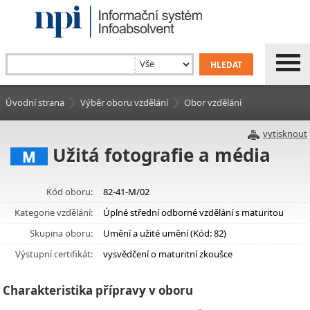
Úvodní strana
Výběr oboru vzdělání
Obor vzdělání
vytisknout
Užitá fotografie a média
M
Kód oboru:
82-41-M/02
Kategorie vzdělání:
Úplné střední odborné vzdělání s maturitou
Skupina oboru:
Umění a užité umění (Kód: 82)
Výstupní certifikát:
vysvědčení o maturitní zkoušce
Charakteristika přípravy v oboru