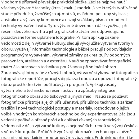
V odborné přípravě převažuje praktická složka. Žáci se nejprve naučí
všechny výtvarné techniky (kreslí, malují, modelují), ve kterých tvoří věcné
studie přírodních, živočišných aj. motivů, ovládnou postupy stylizace,
abstrakce a výstavby kompozice a osvojí si základy písma a moderní
techniky vytváření textů. Tyto výtvarné dovednosti dále využívají při
řešení ideového návrhu a jeho grafického ztvárnění odpovídajícího
požadované formě uplatnění fotografie. Při tom aplikují získané
vědomosti z dějin výtvarné kultury, sledují vývoj užité výtvarné tvorby v
oboru, využívají informační technologie a běžně pracují s odpovídajícím
programovým vybavením. Výtvarné záměry pak realizují v odborných
pracovnách, ateliérech a v exteriéru. Naučí se zpracovávat fotografický
materiál a pracovat s technikou používanou při snímání obrazu.
Zpracovávají fotografie z různých oborů, výtvarně stylizované fotografie a
fotografické reportáže, pracují s digitalizací obrazu a upravují fotografický
obraz prostřednictvím počítačových programů. Aplikují zásady
výtvarného a technického řešení tiskovin a způsoby integrace
fotografického obrazu do tiskových a jiných médií. Naučí se používat
fotografické přístroje a jejich příslušenství, příslušnou techniku a zařízení,
tradiční i nové technologické postupy a materiály, rozhodovat o jejich
volbě, vhodných kombinacích a technologicky experimentovat. Žáci jsou
vedeni k pečlivé a přesné práci a k aplikaci získaných teoretických
vědomostí z dějin výtvarné kultury a nejnovějších trendů ve vývoji české a
s větové fotografie. Průběžně využívají informační technologie a běžně
pracují s odpovídajícím programovým vybavením. Podmínkou přijetí ke