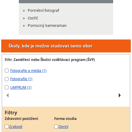
Portrétní fotograf
Ostřič
Pomocný kameraman
Školy, kde je možno studovat tento obor
Filtr: Zaměření nebo Školní vzdělávací program (ŠVP)
Fotografie a média (1)
Už
Fotografie (1)
Vi
UMPRUM (1)
at
Filtry
Zdravotní postižení
Forma studia
Zrakové
Denní