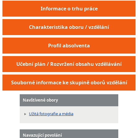
Informace o trhu práce
Charakteristika oboru / vzdělání
Profil absolventa
Učební plán / Rozvržení obsahu vzdělávání
Souborné informace ke skupině oborů vzdělání
Navštívené obory
Užitá fotografie a média
Navazující povolání