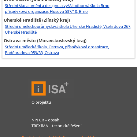
Střední škola umění a designu a vyšší odborná škola Brno,
příspěvková organizace, Husova 537/10, Brno
Uherské Hradiště (Zlínský kraj)
Střední uměleckoprůmyslová škola Uherské Hradiště, Všehrdova 267,
Uherské Hradiště
Ostrava-město (Moravskoslezský kraj)
Střední umělecká škola, Ostrava, příspěvková organizace,
Poděbradova 959/33, Ostrava
O projektu
NPI ČR – obsah
TREXIMA – technické řešení