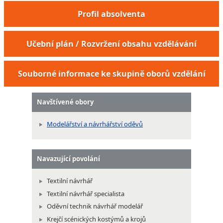
Profil absolventa
Učební plán / Rozvržení obsahu vzdělávání
Souborné informace ke skupině oborů vzdělání
Navštívené obory
Modelářství a návrhářství oděvů
Navazující povolání
Textilní návrhář
Textilní návrhář specialista
Oděvní technik návrhář modelář
Krejčí scénických kostýmů a krojů