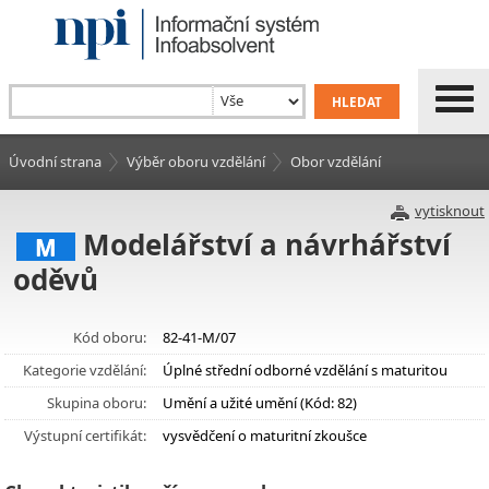
Úvodní strana
Výběr oboru vzdělání
Obor vzdělání
vytisknout
Modelářství a návrhářství
M
oděvů
Kód oboru:
82-41-M/07
Kategorie vzdělání:
Úplné střední odborné vzdělání s maturitou
Skupina oboru:
Umění a užité umění (Kód: 82)
Výstupní certifikát:
vysvědčení o maturitní zkoušce