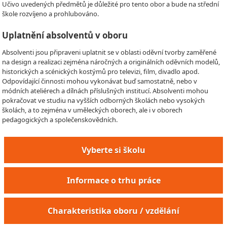
Učivo uvedených předmětů je důležité pro tento obor a bude na střední
škole rozvíjeno a prohlubováno.
Uplatnění absolventů v oboru
Absolventi jsou připraveni uplatnit se v oblasti oděvní tvorby zaměřené
na design a realizaci zejména náročných a originálních oděvních modelů,
historických a scénických kostýmů pro televizi, film, divadlo apod.
Odpovídající činnosti mohou vykonávat buď samostatně, nebo v
módních ateliérech a dílnách příslušných institucí. Absolventi mohou
pokračovat ve studiu na vyšších odborných školách nebo vysokých
školách, a to zejména v uměleckých oborech, ale i v oborech
pedagogických a společenskovědních.
Vyberte si školu
Informace o trhu práce
Charakteristika oboru / vzdělání