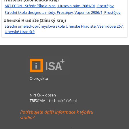
ART ECON - Střední škola, s.r.o., Husovo nám. 2061/91, Prostějov
Střední škola designu a módy, Prostějov, Vápenice 2986/1, Prostějov
Uherské Hradiště (Zlínský kraj)
Střední uměleckoprůmyslová škola Uherské Hradiště, Všehrdova 267,
Uherské Hradiště
O projektu
NPI ČR – obsah
TREXIMA – technické řešení
Potřebujete další informace k výběru
studia?