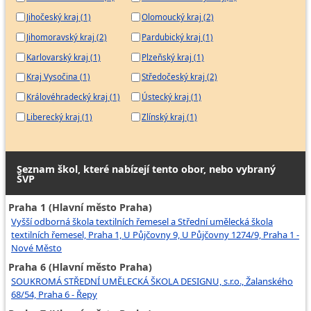
Jihočeský kraj (1)
Olomoucký kraj (2)
Jihomoravský kraj (2)
Pardubický kraj (1)
Karlovarský kraj (1)
Plzeňský kraj (1)
Kraj Vysočina (1)
Středočeský kraj (2)
Královéhradecký kraj (1)
Ústecký kraj (1)
Liberecký kraj (1)
Zlínský kraj (1)
Seznam škol, které nabízejí tento obor, nebo vybraný
ŠVP
Praha 1 (Hlavní město Praha)
Vyšší odborná škola textilních řemesel a Střední umělecká škola
textilních řemesel, Praha 1, U Půjčovny 9, U Půjčovny 1274/9, Praha 1 -
Nové Město
Praha 6 (Hlavní město Praha)
SOUKROMÁ STŘEDNÍ UMĚLECKÁ ŠKOLA DESIGNU, s.r.o., Žalanského
68/54, Praha 6 - Řepy