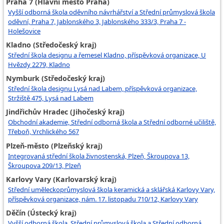
Praha 7 (Hlavní město Praha)
Vyšší odborná škola oděvního návrhářství a Střední průmyslová škola
oděvní, Praha 7, Jablonského 3, Jablonského 333/3, Praha 7 -
Holešovice
Kladno (Středočeský kraj)
Střední škola designu a řemesel Kladno, příspěvková organizace, U
Hvězdy 2279, Kladno
Nymburk (Středočeský kraj)
Střední škola designu Lysá nad Labem, příspěvková organizace,
Stržiště 475, Lysá nad Labem
Jindřichův Hradec (Jihočeský kraj)
Obchodní akademie, Střední odborná škola a Střední odborné učiliště,
Třeboň, Vrchlického 567
Plzeň-město (Plzeňský kraj)
Integrovaná střední škola živnostenská, Plzeň, Škroupova 13,
Škroupova 209/13, Plzeň
Karlovy Vary (Karlovarský kraj)
Střední uměleckoprůmyslová škola keramická a sklářská Karlovy Vary,
příspěvková organizace, nám. 17. listopadu 710/12, Karlovy Vary
Děčín (Ústecký kraj)
Vyšší odborná škola, Střední průmyslová škola a Střední odborná