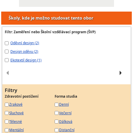
Školy, kde je možno studovat tento obor
Filtr: Zaměření nebo Školní vzdělávací program (ŠVP)
Oděvní design (2)
MÓ
Design oděvu (2)
Mo
vi
Ekotextil design (1)
Mo
Filtry
Zdravotní postižení
Forma studia
Zrakové
Denní
Sluchové
Večerní
Tělesné
Dálková
Mentální
Distanční