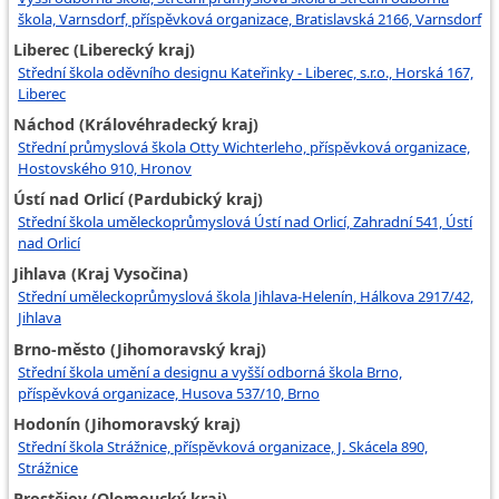
škola, Varnsdorf, příspěvková organizace, Bratislavská 2166, Varnsdorf
Liberec (Liberecký kraj)
Střední škola oděvního designu Kateřinky - Liberec, s.r.o., Horská 167,
Liberec
Náchod (Královéhradecký kraj)
Střední průmyslová škola Otty Wichterleho, příspěvková organizace,
Hostovského 910, Hronov
Ústí nad Orlicí (Pardubický kraj)
Střední škola uměleckoprůmyslová Ústí nad Orlicí, Zahradní 541, Ústí
nad Orlicí
Jihlava (Kraj Vysočina)
Střední uměleckoprůmyslová škola Jihlava-Helenín, Hálkova 2917/42,
Jihlava
Brno-město (Jihomoravský kraj)
Střední škola umění a designu a vyšší odborná škola Brno,
příspěvková organizace, Husova 537/10, Brno
Hodonín (Jihomoravský kraj)
Střední škola Strážnice, příspěvková organizace, J. Skácela 890,
Strážnice
Prostějov (Olomoucký kraj)