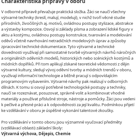
Charakteristika přípravy v oboru
V odborné přípravě převažuje praktická složka. Žáci se naučí všechny
výtvarné techniky (kreslí, malují, modelují), v nichž tvoří věcné studie
přírodních, živočišných aj. motivů, ovládnou postupy stylizace, abstrakce
a výstavby kompozice. Osvojí si základy písma a zobrazení lidské figury v
aktu a kostýmu, ovládnou postupy konstrukce, tvarování a modelování
oděvů včetně navrhování netradičních modelových úprav a způsoby
zpracování technické dokumentace. Tyto výtvarné a technické
dovednosti využívají při samostatné tvorbě výtvarných návrhů náročných
a originálních oděvních modelů, historických nebo scénických kostýmů a
módních doplňků. Při tom aplikují získané teoretické vědomosti z dějin
výtvarné kultury, sledují vývoj oděvní tvorby a módních trendů v oboru,
využívají informační technologie a běžně pracují s odpovídajícím
programovým vybavením. Výtvarné návrhy pak realizují v odborných
dílnách. K tomu si osvojí potřebné technologické postupy a techniky,
naučí se rozeznávat, posuzovat, správně volit a kombinovat vhodné
materiály a používat příslušné stroje, nástroje a pomůcky. Žáci jsou vedeni
k pečlivé a přesné práci a k odpovědnosti za její kvalitu. Podmínkou přijetí
ke vzdělávání v oboru je úspěšné vykonání talentové zkoušky.
Pro vzdělávání v tomto oboru jsou významné vyučovací předměty
(vzdělávací oblasti) základní školy:
Výtvarná výchova, Dějepis, Chemie