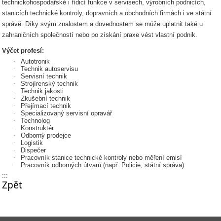
technickohospodářské i řídicí funkce v servisech, výrobních podnicích,
stanicích technické kontroly, dopravních a obchodních firmách i ve státní
správě. Díky svým znalostem a dovednostem se může uplatnit také u
zahraničních společností nebo po získání praxe vést vlastní podnik.
Výčet profesí:
·
Autotronik
·
Technik autoservisu
·
Servisní technik
·
Strojírenský technik
·
Technik jakosti
·
Zkušební technik
·
Přejímací technik
·
Specializovaný servisní opravář
·
Technolog
·
Konstruktér
·
Odborný prodejce
·
Logistik
·
Dispečer
·
Pracovník stanice technické kontroly nebo měření emisí
·
Pracovník odborných útvarů (např. Policie, státní správa)
:::
Zpět