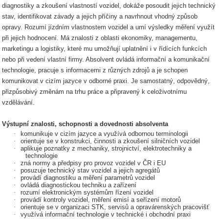
diagnostiky a zkoušení vlastností vozidel, dokáže posoudit jejich technický
stav, identifikovat závady a jejich příčiny a navrhnout vhodný způsob
opravy. Rozumí jízdním vlastnostem vozidel a umí výsledky měření využít
při jejich hodnocení. Má znalosti z oblasti ekonomiky, managementu,
marketingu a logistiky, které mu umožňují uplatnění i v řídících funkcích
nebo při vedení vlastní firmy. Absolvent ovládá informační a komunikační
technologie, pracuje s informacemi z různých zdrojů a je schopen
komunikovat v cizím jazyce v odborné praxi. Je samostatný, odpovědný,
přizpůsobivý změnám na trhu práce a připravený k celoživotnímu
vzdělávání.
Výstupní znalosti, schopnosti a dovednosti absolventa
·
komunikuje v cizím jazyce a využívá odbornou terminologii
·
orientuje se v konstrukci, činnosti a zkoušení silničních vozidel
·
aplikuje poznatky z mechaniky, strojnictví, elektrotechniky a
technologie
·
zná normy a předpisy pro provoz vozidel v ČR i EU
·
posuzuje technický stav vozidel a jejich agregátů
·
provádí diagnostiku a měření parametrů vozidel
·
ovládá diagnostickou techniku a zařízení
·
rozumí elektronickým systémům řízení vozidel
·
provádí kontroly vozidel, měření emisí a seřízení motorů
·
orientuje se v organizaci STK, servisů a opravárenských pracovišť
·
využívá informační technologie v technické i obchodní praxi