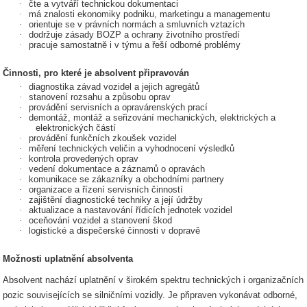
·
čte a vytváří technickou dokumentaci
·
má znalosti ekonomiky podniku, marketingu a managementu
·
orientuje se v právních normách a smluvních vztazích
·
dodržuje zásady BOZP a ochrany životního prostředí
·
pracuje samostatně i v týmu a řeší odborné problémy
Činnosti, pro které je absolvent připravován
·
diagnostika závad vozidel a jejich agregátů
·
stanovení rozsahu a způsobu oprav
·
provádění servisních a opravárenských prací
·
demontáž, montáž a seřizování mechanických, elektrických a
elektronických částí
·
provádění funkčních zkoušek vozidel
·
měření technických veličin a vyhodnocení výsledků
·
kontrola provedených oprav
·
vedení dokumentace a záznamů o opravách
·
komunikace se zákazníky a obchodními partnery
·
organizace a řízení servisních činností
·
zajištění diagnostické techniky a její údržby
·
aktualizace a nastavování řídicích jednotek vozidel
·
oceňování vozidel a stanovení škod
·
logistické a dispečerské činnosti v dopravě
Možnosti uplatnění absolventa
Absolvent nachází uplatnění v širokém spektru technických i organizačních
pozic souvisejících se silničními vozidly. Je připraven vykonávat odborné,