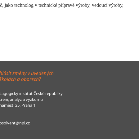
č, jako technolog v technické přípravě výroby, vedoucí výroby,
hlásit změny v uvedených
 školách a oborech?
agogický institut České republiky
tření, analýz a výzkumu
áměstí 25, Praha 1
bsolvent@npi.cz