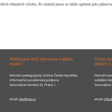
ech oblastech výroby. Po získání praxe se může uplatnit jako plánova
Potřebujete další informace k výběru
Chcete na
studia?
údajích o
Národní pedagogický institut České republiky
Národní ped
informačně poradenská podpora
oddělení še
Senovážné náměstí 25, Praha 1
Senovážné n
email:
ckp@npi.cz
email:
infoa