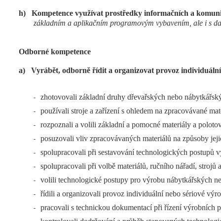
h)
Kompetence využívat prostředky informačních a komunik
základním a aplikačním programovým vybavením, ale i s dalš
Odborné kompetence
a)
Vyrábět, odborně řídit a organizovat provoz individuální
zhotovovali základní druhy dřevařských nebo nábytkářsk
-
používali stroje a zařízení s ohledem na zpracovávané ma
-
rozpoznali a volili základní a pomocné materiály a polotov
-
posuzovali vliv zpracovávaných materiálů na způsoby jej
-
spolupracovali při sestavování technologických postupů 
-
spolupracovali při volbě materiálů, ručního nářadí, stroj
-
volili technologické postupy pro výrobu nábytkářských n
-
řídili a organizovali provoz individuální nebo sériové vý
-
pracovali s technickou dokumentací při řízení výrobních p
-