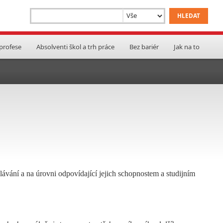
 profese
Absolventi škol a trh práce
Bez bariér
Jak na to
lávání a na úrovni odpovídající jejich schopnostem a studijním