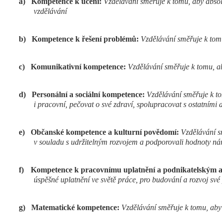
a)
Kompetence k učení:
Vzdělávání směřuje k tomu, aby absolv
vzdělávání
b)
Kompetence k řešení problémů:
Vzdělávání směřuje k tom
c)
Komunikativní kompetence:
Vzdělávání směřuje k tomu, ab
d)
Personální a sociální kompetence:
Vzdělávání směřuje k to
i pracovní, pečovat o své zdraví, spolupracovat s ostatními 
e)
Občanské kompetence a kulturní povědomí:
Vzdělávání sm
v souladu s udržitelným rozvojem a podporovali hodnoty náro
f)
Kompetence k pracovnímu uplatnění a podnikatelským a
úspěšné uplatnění ve světě práce, pro budování a rozvoj své 
g)
Matematické kompetence:
Vzdělávání směřuje k tomu, aby 