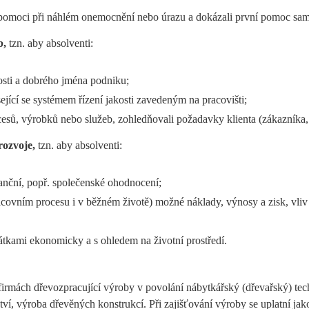
pomoci při náhlém onemocnění nebo úrazu a dokázali první pomoc sam
b,
tzn. aby absolventi:
osti a dobrého jména podniku;
jící se systémem řízení jakosti zavedeným na pracovišti;
cesů, výrobků nebo služeb, zohledňovali požadavky klienta (zákazníka,
rozvoje,
tzn. aby absolventi:
nanční, popř. společenské ohodnocení;
racovním procesu i v běžném životě) možné náklady, výnosy a zisk, vliv 
látkami ekonomicky a s ohledem na životní prostředí.
firmách dřevozpracující výroby v povolání nábytkářský (dřevařský) tec
ství, výroba dřevěných konstrukcí. Při zajišťování výroby se uplatní jako