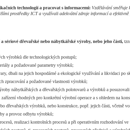
ačních technologií a pracovat s informacemi:
Vzdělávání směřuje k
ími prostředky ICT a využívali adekvátní zdroje informací a efektivně
 a sériové dřevařské nebo nábytkářské výroby, nebo jeho části,
tzn
ých výrobků dle technologických postupů;
teriály a požadované parametry výrobků;
ary, dbali na jejich hospodárné a ekologické využívání a likvidaci po sk
ich zpracování a požadované vlastnosti výrobků;
výroby nábytkářských a dřevařských polotovarů a výrobků a posuzovali
ů a zařízení vhodných pro konkrétní výrobní operace a s ohledem na kon
ebo dřevařských výrobků, nebo konstrukce, popř. jejich části, včetně
roby a provoz odbytu výrobků;
rocesů, realizaci kontrolních procesů a při operativním rozhodování ve