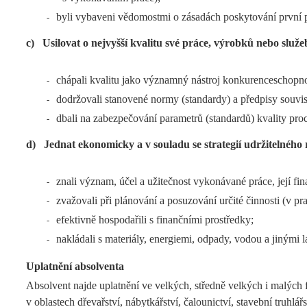
byli vybaveni vědomostmi o zásadách poskytování první 
-
c)
Usilovat o nejvyšší kvalitu své práce, výrobků nebo služe
chápali kvalitu jako významný nástroj konkurenceschopn
-
dodržovali stanovené normy (standardy) a předpisy souvise
-
dbali na zabezpečování parametrů (standardů) kvality pro
-
d)
Jednat ekonomicky a v souladu se strategií udržitelného 
znali význam, účel a užitečnost vykonávané práce, její fi
-
zvažovali při plánování a posuzování určité činnosti (v p
-
efektivně hospodařili s finančními prostředky;
-
nakládali s materiály, energiemi, odpady, vodou a jinými 
-
Uplatnění absolventa
Absolvent najde uplatnění ve velkých, středně velkých i malých 
v oblastech dřevařství, nábytkářství, čalounictví, stavební truhlář