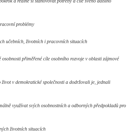
okrok a reálně si stanovovat potřeby a cíle svého dalšího
pracovní problémy
ch učebních, životních i pracovních situacích
é osobnosti přiměřené cíle osobního rozvoje v oblasti zájmové
život v demokratické společnosti a dodržovali je, jednali
timálně využívat svých osobnostních a odborných předpokladů pro
ých životních situacích