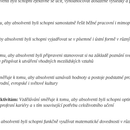
enti byli schopni efektivně se učit, vyhodnocovat dosažené výsledky a p
u, aby absolventi byli schopni samostatně řešit běžné pracovní i mimo
y absolventi byli schopni vyjadřovat se v písemné i ústní formě v různý
mu, aby absolventi byli připraveni stanovovat si na základě poznání sv
a přispívat k utváření vhodných mezilidských vztahů
ěřuje k tomu, aby absolventi uznávali hodnoty a postoje podstatné pro 
dní, evropské i světové kultury
ktivitám:
Vzdělávání směřuje k tomu, aby absolventi byli schopni op
profesní kariéry a s tím související potřebu celoživotního učení
absolventi byli schopni funkčně využívat matematické dovednosti v různ