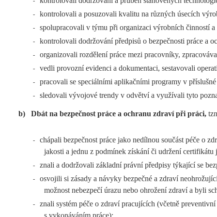
kontrolovali dodržování a průběh stanovených technologi
-
kontrolovali a posuzovali kvalitu na různých úsecích výro
-
spolupracovali v týmu při organizaci výrobních činností
-
kontrolovali dodržování předpisů o bezpečnosti práce a oc
-
organizovali rozdělení práce mezi pracovníky, zpracováva
-
vedli provozní evidenci a dokumentaci, sestavovali operat
-
pracovali se speciálními aplikačními programy v příslušné 
-
sledovali vývojové trendy v odvětví a využívali tyto pozn
-
b)
Dbát na bezpečnost práce a ochranu zdraví při práci,
tzn
chápali bezpečnost práce jako nedílnou součást péče o zdra
-
jakosti a jednu z podmínek získání či udržení certifikátu
znali a dodržovali základní právní předpisy týkající se be
-
osvojili si zásady a návyky bezpečné a zdraví neohrožující
-
možnost nebezpečí úrazu nebo ohrožení zdraví a byli sch
znali systém péče o zdraví pracujících (včetně preventivn
-
s vykonáváním práce);