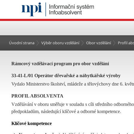
Úvodní strana
Výběr oboru vzdělání
Obor vzdělání
Profil a
Rámcový vzdělávací program pro obor vzdělání
33-41-L/01 Operátor dřevařské a nábytkářské výroby
Vydalo Ministerstvo školství, mládeže a tělovýchovy dne 6. květ
PROFIL ABSOLVENTA
Vzdělávání v oboru směřuje v souladu s cíli středního odborného 
předpokladům, následující klíčové a odborné kompetence.
Klíčov
é kompetence