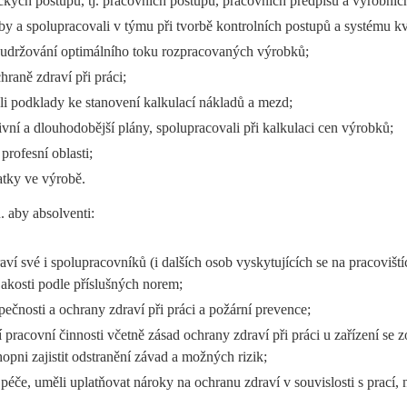
ckých postupů, tj. pracovních postupů, pracovních předpisů a výrobníc
by a spolupracovali v týmu při tvorbě kontrolních postupů a systému kv
 a udržování optimálního toku rozpracovaných výrobků;
hraně zdraví při práci;
li podklady ke stanovení kalkulací nákladů a mezd;
ivní a dlouhodobější plány, spolupracovali při kalkulaci cen výrobků;
profesní oblasti;
atky ve výrobě.
. aby absolventi:
ví své i spolupracovníků (i dalších osob vyskytujících se na pracovištíc
 jakosti podle příslušných norem;
zpečnosti a ochrany zdraví při práci a požární prevence;
 pracovní činnosti včetně zásad ochrany zdraví při práci u zařízení se 
opni zajistit odstranění závad a možných rizik;
í péče, uměli uplatňovat nároky na ochranu zdraví v souvislosti s prací