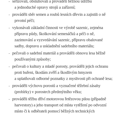
seřizovali, obsluhovali a prováděli běžnou údržbu
-
a jednoduché opravy strojů a zařízení;
prováděli sběr semen a roubů lesních dřevin a zajistili o ně
-
prvotní péči;
vykonávali základní činnosti ve výrobě sazenic, zejména
-
přípravu půdy, školkování semenáčků a péči o ně,
zazimování a vyzvedávání sazenic, přípravu obalované
sadby, dopravu a uskladnění sadebního materiálu;
pečovali o sadební materiál a prováděli obnovu lesa běžně
-
používanými způsoby;
pečovali o kultury a mladé porosty, prováděli jejich ochranu
-
proti buřeni, škodám zvěří a škodlivým hmyzem
a uplatňovali odborné poznatky z myslivosti při ochraně lesa;
prováděli výchovu porostů a vyznačené těžební zásahy
-
(probírky) v porostech předmýtního věku;
prováděli těžbu dříví motorovou řetězovou pilou (případně
-
harvestory) a jeho transport od místa vytěžení po odvozní
místo či k odběrateli pomocí běžných technických