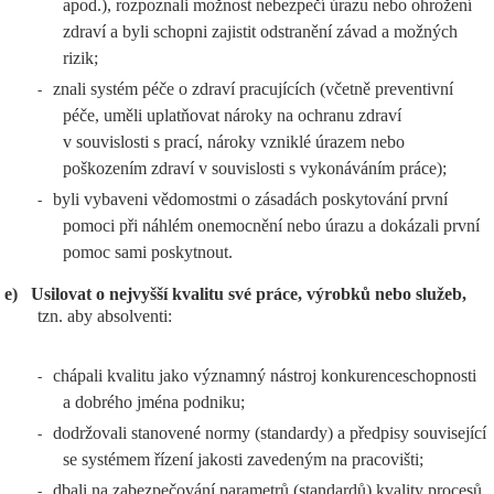
apod.), rozpoznali možnost nebezpečí úrazu nebo ohrožení
zdraví a byli schopni zajistit odstranění závad a možných
rizik;
znali systém péče o zdraví pracujících (včetně preventivní
-
péče, uměli uplatňovat nároky na ochranu zdraví
v souvislosti s prací, nároky vzniklé úrazem nebo
poškozením zdraví v souvislosti s vykonáváním práce);
byli vybaveni vědomostmi o zásadách poskytování první
-
pomoci při náhlém onemocnění nebo úrazu a dokázali první
pomoc sami poskytnout.
e)
Usilovat o nejvyšší kvalitu své práce, výrobků nebo služeb,
tzn. aby absolventi:
chápali kvalitu jako významný nástroj konkurenceschopnosti
-
a dobrého jména podniku;
dodržovali stanovené normy (standardy) a předpisy související
-
se systémem řízení jakosti zavedeným na pracovišti;
dbali na zabezpečování parametrů (standardů) kvality procesů,
-