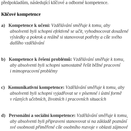
předpokladům, následující klíčové a odborné kompetence.
Klíčov
é kompetence
a)
Kompetence k učení:
Vzdělávání směřuje k tomu, aby
absolventi byli schopni efektivně se učit, vyhodnocovat dosažené
výsledky a pokrok a reálně si stanovovat potřeby a cíle svého
dalšího vzdělávání
b)
Kompetence k řešení problémů:
Vzdělávání směřuje k tomu,
aby absolventi byli schopni samostatně řešit běžné pracovní
i mimopracovní problémy
c)
Komunikativní kompetence:
Vzdělávání směřuje k tomu, aby
absolventi byli schopni vyjadřovat se v písemné i ústní formě
v různých učebních, životních i pracovních situacích
d)
Personální a sociální kompetence:
Vzdělávání směřuje k tomu,
aby absolventi byli připraveni stanovovat si na základě poznání
své osobnosti přiměřené cíle osobního rozvoje v oblasti zájmové