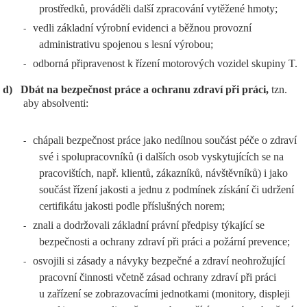
prostředků, prováděli další zpracování vytěžené hmoty;
vedli základní výrobní evidenci a běžnou provozní
-
administrativu spojenou s lesní výrobou;
odborná připravenost k řízení motorových vozidel skupiny T.
-
d)
Dbát na bezpečnost práce a ochranu zdraví při práci,
tzn.
aby absolventi:
chápali bezpečnost práce jako nedílnou součást péče o zdraví
-
své i spolupracovníků (i dalších osob vyskytujících se na
pracovištích, např. klientů, zákazníků, návštěvníků) i jako
součást řízení jakosti a jednu z podmínek získání či udržení
certifikátu jakosti podle příslušných norem;
znali a dodržovali základní právní předpisy týkající se
-
bezpečnosti a ochrany zdraví při práci a požární prevence;
osvojili si zásady a návyky bezpečné a zdraví neohrožující
-
pracovní činnosti včetně zásad ochrany zdraví při práci
u zařízení se zobrazovacími jednotkami (monitory, displeji