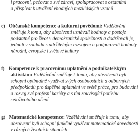
i pracovní, pečovat o své zdraví, spolupracovat s ostatními
a přispívat k utváření vhodných mezilidských vztahů
e)
Občanské kompetence a kulturní povědomí:
Vzdělávání
směřuje k tomu, aby absolventi uznávali hodnoty a postoje
podstatné pro život v demokratické společnosti a dodržovali je,
jednali v souladu s udržitelným rozvojem a podporovali hodnoty
národní, evropské i světové kultury
f)
Kompetence k pracovnímu uplatnění a podnikatelským
aktivitám:
Vzdělávání směřuje k tomu, aby absolventi byli
schopni optimálně využívat svých osobnostních a odborných
předpokladů pro úspěšné uplatnění ve světě práce, pro budování
a rozvoj své profesní kariéry a s tím související potřebu
celoživotního učení
g)
Matematické kompetence:
Vzdělávání směřuje k tomu, aby
absolventi byli schopni funkčně využívat matematické dovednosti
v různých životních situacích