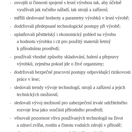
osvojili si činnosti spojené s lesní výrobou tak, aby účelně
-
využívali jak ručního nářadí, tak strojů a zařízení;
měřili sledované hodnoty a parametry výrobků v lesní výrobě;
-
dodržovali předepsané technologické postupy při výrobě;
-
uplatňovali pěstitelský i ekonomický pohled na výrobu
-
a hodnotu výrobku i cit pro použitý materiál šetrný
k přírodnímu prostředí;
používali vhodné způsoby skladování, balení a přepravy
-
výrobků, zejména pokud jde o živé organismy;
dodržovali bezpečné pracovní postupy odpovídající rizikovosti
-
práce v lese;
sledovali trendy vývoje technologií, strojů a zařízení a jejich
-
technických možností;
sledovali vývoj možností pro zabezpečení trvale udržitelného
-
rozvoje lesa jako součásti přírodního prostředí;
věnovali pozornost vlivu používaných technologií na život
-
a zdraví zvířat, rostlin a čistotu vodních zdrojů v přírodě;