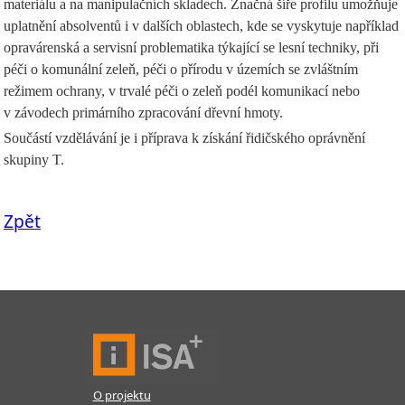
materiálu a na manipulačních skladech. Značná šíře profilu umožňuje
uplatnění absolventů i v dalších oblastech, kde se vyskytuje například
opravárenská a servisní problematika týkající se lesní techniky, při
péči o komunální zeleň, péči o přírodu v územích se zvláštním
režimem ochrany, v trvalé péči o zeleň podél komunikací nebo
v závodech primárního zpracování dřevní hmoty.
Součástí vzdělávání je i příprava k získání řidičského oprávnění
skupiny T.
Zpět
O projektu