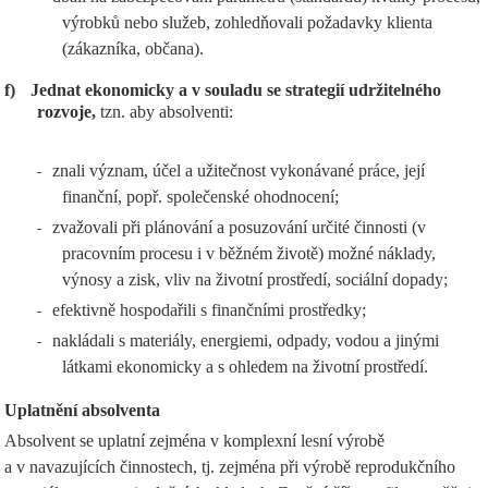
výrobků nebo služeb, zohledňovali požadavky klienta
(zákazníka, občana).
f)
Jednat ekonomicky a v souladu se strategií udržitelného
rozvoje,
tzn. aby absolventi:
znali význam, účel a užitečnost vykonávané práce, její
-
finanční, popř. společenské ohodnocení;
zvažovali při plánování a posuzování určité činnosti (v
-
pracovním procesu i v běžném životě) možné náklady,
výnosy a zisk, vliv na životní prostředí, sociální dopady;
efektivně hospodařili s finančními prostředky;
-
nakládali s materiály, energiemi, odpady, vodou a jinými
-
látkami ekonomicky a s ohledem na životní prostředí.
Uplatnění absolventa
Absolvent se uplatní zejména v komplexní lesní výrobě
a v navazujících činnostech, tj. zejména při výrobě reprodukčního