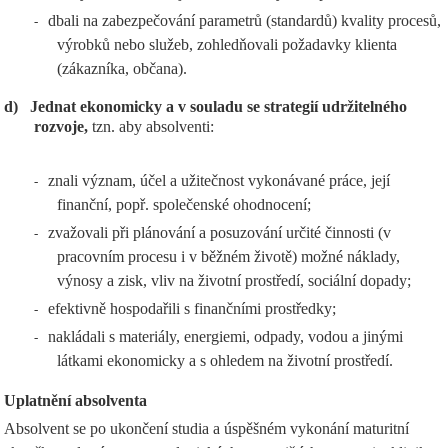
dbali na zabezpečování parametrů (standardů) kvality procesů,
-
výrobků nebo služeb, zohledňovali požadavky klienta
(zákazníka, občana).
d)
Jednat ekonomicky a v souladu se strategií udržitelného
rozvoje,
tzn. aby absolventi:
znali význam, účel a užitečnost vykonávané práce, její
-
finanční, popř. společenské ohodnocení;
zvažovali při plánování a posuzování určité činnosti (v
-
pracovním procesu i v běžném životě) možné náklady,
výnosy a zisk, vliv na životní prostředí, sociální dopady;
efektivně hospodařili s finančními prostředky;
-
nakládali s materiály, energiemi, odpady, vodou a jinými
-
látkami ekonomicky a s ohledem na životní prostředí.
Uplatnění absolventa
Absolvent se po ukončení studia a úspěšném vykonání maturitní