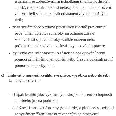
u zařízení se zobrazovacími jednotkami (monitory, displeji
apod.), rozpoznali možnost nebezpečí úrazu nebo ohrožení
zdraví a byli schopni zajistit odstranění závad a možných
rizik;
znali systém péče o zdraví pracujících (včetně preventivní
-
péče, uměli uplatňovat nároky na ochranu zdraví
v souvislosti s prací, nároky vzniklé úrazem nebo
poškozením zdraví v souvislosti s vykonáváním práce);
byli vybaveni vědomostmi o zásadách poskytování první
-
pomoci při náhlém onemocnění nebo úrazu a dokázali první
pomoc sami poskytnout.
c)
Usilovat o nejvyšší kvalitu své práce, výrobků nebo služeb,
tzn. aby absolventi:
chápali kvalitu jako významný nástroj konkurenceschopnosti
-
a dobrého jména podniku;
dodržovali stanovené normy (standardy) a předpisy související
-
se systémem řízení jakosti zavedeným na pracovišti;