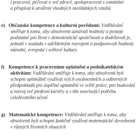
i pracovní, pečovat o své zdraví, spolupracovat s ostatními
a přispívat k utváření vhodných mezilidských vztahů
e)
Občanské kompetence a kulturní povědomí:
Vzdělávání
směřuje k tomu, aby absolventi uznávali hodnoty a postoje
podstatné pro život v demokratické společnosti a dodržovali je,
jednali v souladu s udržitelným rozvojem a podporovali hodnoty
národní, evropské i světové kultury
f)
Kompetence k pracovnímu uplatnění a podnikatelským
aktivitám:
Vzdělávání směřuje k tomu, aby absolventi byli
schopni optimálně využívat svých osobnostních a odborných
předpokladů pro úspěšné uplatnění ve světě práce, pro budování
a rozvoj své profesní kariéry a s tím související potřebu
celoživotního učení
g)
Matematické kompetence:
Vzdělávání směřuje k tomu, aby
absolventi byli schopni funkčně využívat matematické dovednosti
v různých životních situacích