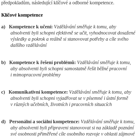
předpokladům, následující klíčové a odborné kompetence.
Klíčov
é kompetence
a)
Kompetence k učení:
Vzdělávání směřuje k tomu, aby
absolventi byli schopni efektivně se učit, vyhodnocovat dosažené
výsledky a pokrok a reálně si stanovovat potřeby a cíle svého
dalšího vzdělávání
b)
Kompetence k řešení problémů:
Vzdělávání směřuje k tomu,
aby absolventi byli schopni samostatně řešit běžné pracovní
i mimopracovní problémy
c)
Komunikativní kompetence:
Vzdělávání směřuje k tomu, aby
absolventi byli schopni vyjadřovat se v písemné i ústní formě
v různých učebních, životních i pracovních situacích
d)
Personální a sociální kompetence:
Vzdělávání směřuje k tomu,
aby absolventi byli připraveni stanovovat si na základě poznání
své osobnosti přiměřené cíle osobního rozvoje v oblasti zájmové