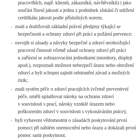
pracovištích, např. klientů, zákazníků, návštěvníků) i jako
součást řízení jakosti a jednu z podmínek získání či udržení
certifikátu jakosti podle příslušných norem;
znali a dodržovali základní právní předpisy týkající se
-
bezpečnosti a ochrany zdraví při práci a požární prevence;
osvojili si zásady a návyky bezpečné a zdraví neohrožující
-
pracovní činnosti včetně zásad ochrany zdraví při práci
u zařízení se zobrazovacími jednotkami (monitory, displeji
apod.), rozpoznali možnost nebezpečí úrazu nebo ohrožení
zdraví a byli schopni zajistit odstranění závad a možných
rizik;
znali systém péče o zdraví pracujících (včetně preventivní
-
péče, uměli uplatňovat nároky na ochranu zdraví
v souvislosti s prací, nároky vzniklé úrazem nebo
poškozením zdraví v souvislosti s vykonáváním práce);
byli vybaveni vědomostmi o zásadách poskytování první
-
pomoci při náhlém onemocnění nebo úrazu a dokázali první
pomoc sami poskytnout.