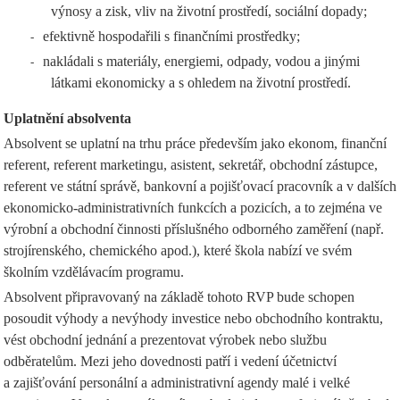
výnosy a zisk, vliv na životní prostředí, sociální dopady;
efektivně hospodařili s finančními prostředky;
-
nakládali s materiály, energiemi, odpady, vodou a jinými
-
látkami ekonomicky a s ohledem na životní prostředí.
Uplatnění absolventa
Absolvent se uplatní na trhu práce především jako ekonom, finanční
referent, referent marketingu, asistent, sekretář, obchodní zástupce,
referent ve státní správě, bankovní a pojišťovací pracovník a v dalších
ekonomicko-administrativních funkcích a pozicích, a to zejména ve
výrobní a obchodní činnosti příslušného odborného zaměření (např.
strojírenského, chemického apod.), které škola nabízí ve svém
školním vzdělávacím programu.
Absolvent připravovaný na základě tohoto RVP bude schopen
posoudit výhody a nevýhody investice nebo obchodního kontraktu,
vést obchodní jednání a prezentovat výrobek nebo službu
odběratelům. Mezi jeho dovednosti patří i vedení účetnictví
a zajišťování personální a administrativní agendy malé i velké