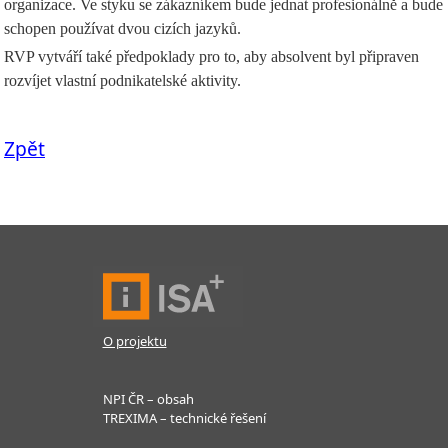
organizace. Ve styku se zákazníkem bude jednat profesionálně a bude
schopen používat dvou cizích jazyků.
RVP vytváří také předpoklady pro to, aby absolvent byl připraven
rozvíjet vlastní podnikatelské aktivity.
Zpět
O projektu
NPI ČR – obsah
TREXIMA – technické řešení