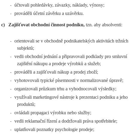
účtovali pohledávky, závazky, náklady, výnosy;
-
prováděli účetní závěrku a uzávěrku.
-
c)
Zajišťovat obchodní činnost podniku,
tzn. aby absolventi:
orientovali se v obchodně podnikatelských aktivitách tržních
-
subjektů;
vedli obchodní jednání a připravovali podklady pro smluvní
-
zajištění nákupu a prodeje výrobků a služeb;
prováděli a zajišťovali nákup a prodej zboží;
-
vyhotovovali typické písemnosti v normalizované úpravě;
-
organizovali průzkum trhu a vyhodnocovali výsledky;
-
využívali marketingové nástroje k prezentaci podniku a jeho
-
produktů;
ovládali propagaci výrobku nebo služby;
-
vedli reklamační řízení a dodržovali práva spotřebitele;
-
uplatňovali poznatky psychologie prodeje;
-