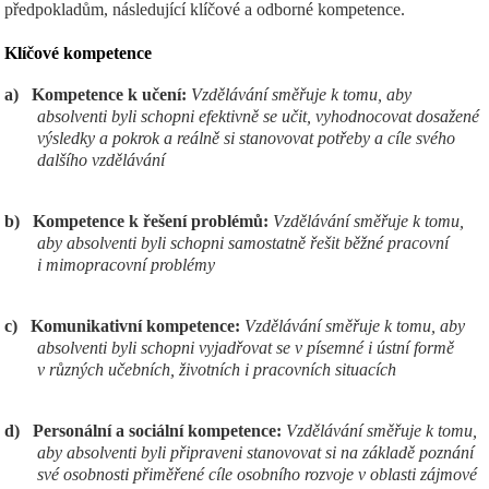
předpokladům, následující klíčové a odborné kompetence.
Klíčov
é kompetence
a)
Kompetence k učení:
Vzdělávání směřuje k tomu, aby
absolventi byli schopni efektivně se učit, vyhodnocovat dosažené
výsledky a pokrok a reálně si stanovovat potřeby a cíle svého
dalšího vzdělávání
b)
Kompetence k řešení problémů:
Vzdělávání směřuje k tomu,
aby absolventi byli schopni samostatně řešit běžné pracovní
i mimopracovní problémy
c)
Komunikativní kompetence:
Vzdělávání směřuje k tomu, aby
absolventi byli schopni vyjadřovat se v písemné i ústní formě
v různých učebních, životních i pracovních situacích
d)
Personální a sociální kompetence:
Vzdělávání směřuje k tomu,
aby absolventi byli připraveni stanovovat si na základě poznání
své osobnosti přiměřené cíle osobního rozvoje v oblasti zájmové