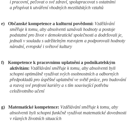
i pracovní, pečovat o své zdraví, spolupracovat s ostatními
a přispívat k utváření vhodných mezilidských vztahů
e)
Občanské kompetence a kulturní povědomí:
Vzdělávání
směřuje k tomu, aby absolventi uznávali hodnoty a postoje
podstatné pro život v demokratické společnosti a dodržovali je,
jednali v souladu s udržitelným rozvojem a podporovali hodnoty
národní, evropské i světové kultury
f)
Kompetence k pracovnímu uplatnění a podnikatelským
aktivitám:
Vzdělávání směřuje k tomu, aby absolventi byli
schopni optimálně využívat svých osobnostních a odborných
předpokladů pro úspěšné uplatnění ve světě práce, pro budování
a rozvoj své profesní kariéry a s tím související potřebu
celoživotního učení
g)
Matematické kompetence:
Vzdělávání směřuje k tomu, aby
absolventi byli schopni funkčně využívat matematické dovednosti
v různých životních situacích