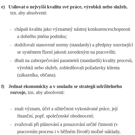
e)
Usilovat o nejvyšší kvalitu své práce, výrobků nebo služeb,
tzn. aby absolventi:
chápali kvalitu jako významný nástroj konkurenceschopnosti
-
a dobrého jména podniku;
dodržovali stanovené normy (standardy) a předpisy související
-
se systémem řízení jakosti zavedeným na pracovišti;
dbali na zabezpečování parametrů (standardů) kvality procesů,
-
výrobků nebo služeb, zohledňovali požadavky klienta
(zákazníka, občana).
f)
Jednat ekonomicky a v souladu se strategií udržitelného
rozvoje,
tzn. aby absolventi:
znali význam, účel a užitečnost vykonávané práce, její
-
finanční, popř. společenské ohodnocení;
zvažovali při plánování a posuzování určité činnosti (v
-
pracovním procesu i v běžném životě) možné náklady,