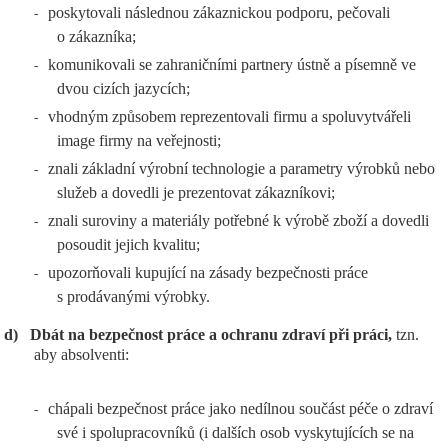
poskytovali následnou zákaznickou podporu, pečovali
-
o zákazníka;
komunikovali se zahraničními partnery ústně a písemně ve
-
dvou cizích jazycích;
vhodným způsobem reprezentovali firmu a spoluvytvářeli
-
image firmy na veřejnosti;
znali základní výrobní technologie a parametry výrobků nebo
-
služeb a dovedli je prezentovat zákazníkovi;
znali suroviny a materiály potřebné k výrobě zboží a dovedli
-
posoudit jejich kvalitu;
upozorňovali kupující na zásady bezpečnosti práce
-
s prodávanými výrobky.
d)
Dbát na bezpečnost práce a ochranu zdraví při práci,
tzn.
aby absolventi:
chápali bezpečnost práce jako nedílnou součást péče o zdraví
-
své i spolupracovníků (i dalších osob vyskytujících se na