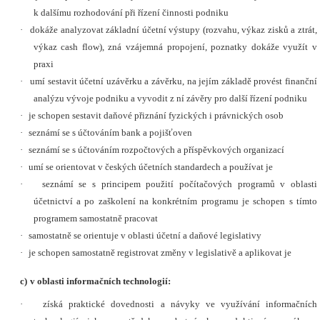
k dalšímu rozhodování při řízení činnosti podniku
·
dokáže analyzovat základní účetní výstupy (rozvahu, výkaz zisků a ztrát,
výkaz cash flow), zná vzájemná propojení, poznatky dokáže využít v
praxi
·
umí sestavit účetní uzávěrku a závěrku, na jejím základě provést finanční
analýzu vývoje podniku a vyvodit z ní závěry pro další řízení podniku
·
je schopen sestavit daňové přiznání fyzických i právnických osob
·
seznámí se s účtováním bank a pojišťoven
·
seznámí se s účtováním rozpočtových a příspěvkových organizací
·
umí se orientovat v českých účetních standardech a používat je
·
seznámí se s principem použití počítačových programů v oblasti
účetnictví a po zaškolení na konkrétním programu je schopen s tímto
programem samostatně pracovat
·
samostatně se orientuje v oblasti účetní a daňové legislativy
·
je schopen samostatně registrovat změny v legislativě a aplikovat je
c)
v oblasti informačních technologií:
·
získá praktické dovednosti a návyky ve využívání informačních