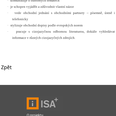
·
komunikuje o odborných tématech
·
je schopen vyjádřit a zdůvodnit vlastní názor
·
vede obchodní jednání s obchodními partnery – písemně, ústně i
telefonicky
·
stylizuje obchodní dopisy podle evropských norem
·
pracuje s cizojazyčnou odbornou literaturou, dokáže vyhledávat
informace v různých cizojazyčných zdrojích.
Zpět
O projektu