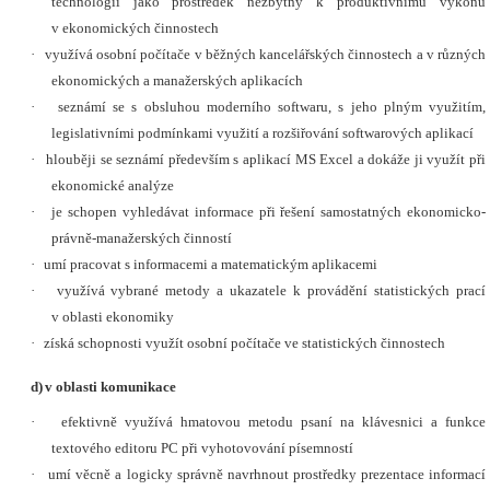
technologií jako prostředek nezbytný k produktivnímu výkonu
v ekonomických činnostech
·
využívá osobní počítače v běžných kancelářských činnostech a v různých
ekonomických a manažerských aplikacích
·
seznámí se s obsluhou moderního softwaru, s jeho plným využitím,
legislativními podmínkami využití a rozšiřování softwarových aplikací
·
hlouběji se seznámí především s aplikací MS Excel a dokáže ji využít při
ekonomické analýze
·
je schopen vyhledávat informace při řešení samostatných ekonomicko-
právně-manažerských činností
·
umí pracovat s informacemi a matematickým aplikacemi
·
využívá vybrané metody a ukazatele k provádění statistických prací
v oblasti ekonomiky
·
získá schopnosti využít osobní počítače ve statistických činnostech
d)
v oblasti komunikace
·
efektivně využívá hmatovou metodu psaní na klávesnici a funkce
textového editoru PC při vyhotovování písemností
·
umí věcně a logicky správně navrhnout prostředky prezentace informací