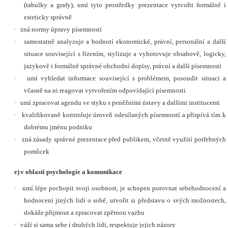
(tabulky a grafy), umí tyto prostředky prezentace vytvořit formálně i
esteticky správně
·
zná normy úpravy písemností
·
samostatně analyzuje a hodnotí ekonomické, právní, personální a další
situace související s řízením, stylizuje a vyhotovuje obsahově, logicky,
jazykově i formálně správné obchodní dopisy, právní a další písemnosti
·
umí vyhledat informace související s problémem, posoudit situaci a
včasně na ni reagovat vytvořením odpovídající písemnosti
·
umí zpracovat agendu ve styku s peněžními ústavy a dalšími institucemi
·
kvalifikovaně kontroluje úroveň odesílaných písemností a přispívá tím k
dobrému jménu podniku
·
zná zásady správné prezentace před publikem, včetně využití potřebných
pomůcek
e)
v oblasti psychologie a komunikace
·
umí lépe pochopit svoji osobnost, je schopen porovnat sebehodnocení a
hodnocení jiných lidí o sobě, utvořit si představu o svých možnostech,
dokáže přijmout a zpracovat zpětnou vazbu
·
váží si sama sebe i druhých lidí, respektuje jejich názory