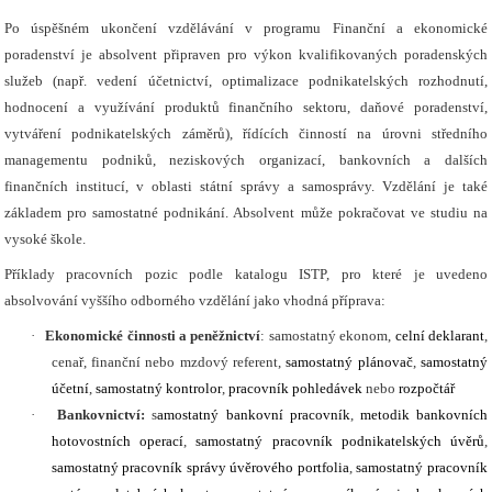
Po úspěšném ukončení vzdělávání v programu Finanční a ekonomické
poradenství je absolvent připraven pro výkon kvalifikovaných poradenských
služeb (např. vedení účetnictví, optimalizace podnikatelských rozhodnutí,
hodnocení a využívání produktů finančního sektoru, daňové poradenství,
vytváření podnikatelských záměrů), řídících činností na úrovni středního
managementu podniků, neziskových organizací, bankovních a dalších
finančních institucí, v oblasti státní správy a samosprávy. Vzdělání je také
základem pro samostatné podnikání. Absolvent může pokračovat ve studiu na
vysoké škole.
Příklady pracovních pozic podle katalogu ISTP, pro které je uvedeno
absolvování vyššího odborného vzdělání jako vhodná příprava:
·
Ekonomické činnosti a peněžnictví
: samostatný ekonom,
celní deklarant
,
cenař, finanční nebo mzdový referent,
samostatný plánovač
,
samostatný
účetní
,
samostatný kontrolor
,
pracovník pohledávek
nebo
rozpočtář
·
Bankovnictví:
s
amostatný bankovní pracovník
,
metodik bankovních
hotovostních operací
,
samostatný pracovník podnikatelských úvěrů
,
samostatný pracovník správy úvěrového portfolia
,
samostatný pracovník