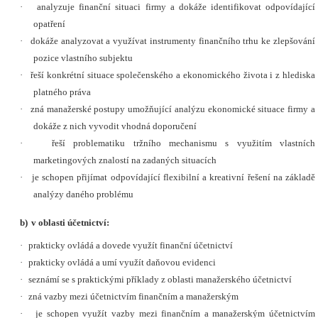
·
analyzuje finanční situaci firmy a dokáže identifikovat odpovídající
opatření
·
dokáže analyzovat a využívat instrumenty finančního trhu ke zlepšování
pozice vlastního subjektu
·
řeší konkrétní situace společenského a ekonomického života i z hlediska
platného práva
·
zná manažerské postupy umožňující analýzu ekonomické situace firmy a
dokáže z nich vyvodit vhodná doporučení
·
řeší problematiku tržního mechanismu s využitím vlastních
marketingových znalostí na zadaných situacích
·
je schopen přijímat odpovídající flexibilní a kreativní řešení na základě
analýzy daného problému
b)
v oblasti účetnictví:
·
prakticky ovládá a dovede využít finanční účetnictví
·
prakticky ovládá a umí využít daňovou evidenci
·
seznámí se s praktickými příklady z oblasti manažerského účetnictví
·
zná vazby mezi účetnictvím finančním a manažerským
·
je schopen využít vazby mezi finančním a manažerským účetnictvím