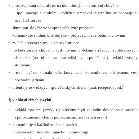
·
prosazuje sám sebe, ale ne na úkor druhých – asertivní chování
·
spolupracuje s druhými, dodržuje pracovní disciplínu, uvědomuje si
sounáležitost se
·
skupinou, dokáže ve skupině efektivně pracovat
·
komunikuje s lidmi, orientuje se v projevech neverbálního chování
·
zvládá prevenci stresu i stresové situace
·
ovládá zásady chování, vystupování, oblékání v různých společenských
situacích (na ulici, na pracovišti, ve společnosti), ovládá zásady
stolování
·
umí navázat kontakt, vést konverzaci, komunikovat s klientem, vést
obchodní jednání
·
orientuje se v různých společenských akcích (raut, recepce, apod.)
f)
v oblasti cizích jazyků
·
ovládá dva cizí jazyky (tj. všechny čtyři základní dovednosti: poslech
s porozuměním, čtení s porozuměním, mluvení a psaní)
·
komunikuje v každodenních situacích
·
používá odbornou ekonomickou terminologii