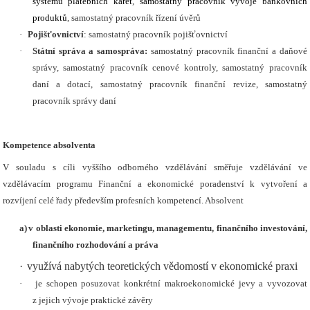
systému platebních karet
,
samostatný pracovník vývoje bankovních
produktů
, samostatný pracovník řízení úvěrů
·
Pojišťovnictví
: samostatný pracovník pojišťovnictví
·
Státní správa a samospráva:
samostatný pracovník finanční a daňové
správy, samostatný pracovník cenové kontroly, samostatný pracovník
daní a dotací, samostatný pracovník finanční revize, samostatný
pracovník správy daní
Kompetence absolventa
V souladu s cíli vyššího odborného vzdělávání směřuje vzdělávání ve
vzdělávacím programu Finanční a ekonomické poradenství k vytvoření a
rozvíjení celé řady především profesních kompetencí. Absolvent
a)
v oblasti ekonomie, marketingu, managementu, finančního investování,
finančního rozhodování a práva
·
využívá nabytých teoretických vědomostí v ekonomické praxi
·
je schopen posuzovat konkrétní makroekonomické jevy a vyvozovat
z jejich vývoje praktické závěry