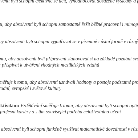
enti byli schopni efektivně se učit, vyhodnocovat dosažené výsledky a p
u, aby absolventi byli schopni samostatně řešit běžné pracovní i mimo
y absolventi byli schopni vyjadřovat se v písemné i ústní formě v různý
mu, aby absolventi byli připraveni stanovovat si na základě poznání sv
a přispívat k utváření vhodných mezilidských vztahů
ěřuje k tomu, aby absolventi uznávali hodnoty a postoje podstatné pro 
dní, evropské i světové kultury
ktivitám:
Vzdělávání směřuje k tomu, aby absolventi byli schopni op
profesní kariéry a s tím související potřebu celoživotního učení
absolventi byli schopni funkčně využívat matematické dovednosti v různ