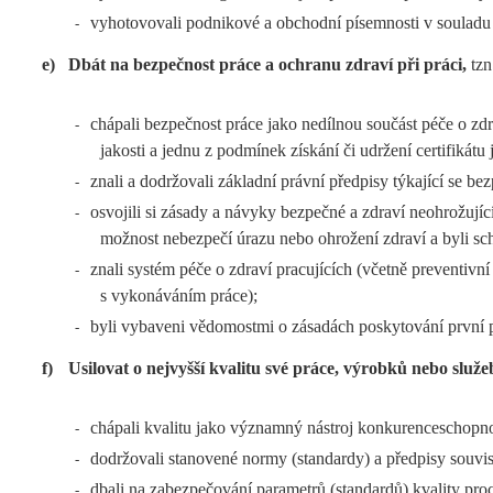
vyhotovovali podnikové a obchodní písemnosti v souladu
-
e)
Dbát na bezpečnost práce a ochranu zdraví při práci,
tzn
chápali bezpečnost práce jako nedílnou součást péče o zdra
-
jakosti a jednu z podmínek získání či udržení certifikátu
znali a dodržovali základní právní předpisy týkající se be
-
osvojili si zásady a návyky bezpečné a zdraví neohrožující
-
možnost nebezpečí úrazu nebo ohrožení zdraví a byli sch
znali systém péče o zdraví pracujících (včetně preventivn
-
s vykonáváním práce);
byli vybaveni vědomostmi o zásadách poskytování první 
-
f)
Usilovat o nejvyšší kvalitu své práce, výrobků nebo služe
chápali kvalitu jako významný nástroj konkurenceschopn
-
dodržovali stanovené normy (standardy) a předpisy souvise
-
dbali na zabezpečování parametrů (standardů) kvality pro
-