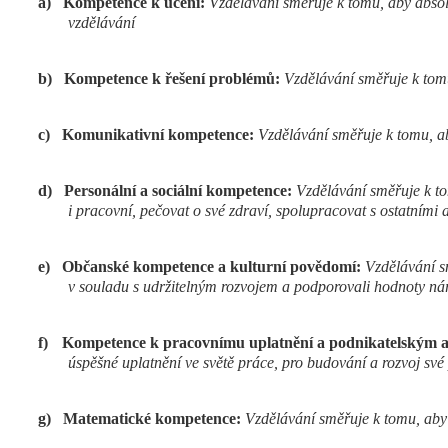
a)
Kompetence k učení:
Vzdělávání směřuje k tomu, aby absolv
vzdělávání
b)
Kompetence k řešení problémů:
Vzdělávání směřuje k tom
c)
Komunikativní kompetence:
Vzdělávání směřuje k tomu, ab
d)
Personální a sociální kompetence:
Vzdělávání směřuje k to
i pracovní, pečovat o své zdraví, spolupracovat s ostatními 
e)
Občanské kompetence a kulturní povědomí:
Vzdělávání sm
v souladu s udržitelným rozvojem a podporovali hodnoty náro
f)
Kompetence k pracovnímu uplatnění a podnikatelským a
úspěšné uplatnění ve světě práce, pro budování a rozvoj své 
g)
Matematické kompetence:
Vzdělávání směřuje k tomu, aby 