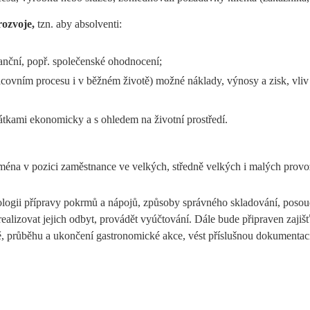
rozvoje,
tzn. aby absolventi:
nanční, popř. společenské ohodnocení;
racovním procesu i v běžném životě) možné náklady, výnosy a zisk, vliv 
látkami ekonomicky a s ohledem na životní prostředí.
ména v pozici zaměstnance ve velkých, středně velkých i malých provoz
ogii přípravy pokrmů a nápojů, způsoby správného skladování, posoudí
realizovat jejich odbyt, provádět vyúčtování. Dále bude připraven zaji
avě, průběhu a ukončení gastronomické akce, vést příslušnou dokumenta