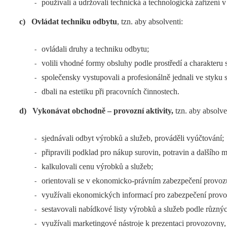
používali a udržovali technická a technologická zařízení
-
c)
Ovládat techniku odbytu
, tzn. aby absolventi:
ovládali druhy a techniku odbytu;
-
volili vhodné formy obsluhy podle prostředí a charakteru s
-
společensky vystupovali a profesionálně jednali ve styku 
-
dbali na estetiku při pracovních činnostech.
-
d)
Vykonávat obchodně – provozní aktivity,
tzn. aby absolve
sjednávali odbyt výrobků a služeb, prováděli vyúčtování;
-
připravili podklad pro nákup surovin, potravin a dalšího m
-
kalkulovali cenu výrobků a služeb;
-
orientovali se v ekonomicko-právním zabezpečení provoz
-
využívali ekonomických informací pro zabezpečení provo
-
sestavovali nabídkové listy výrobků a služeb podle různých
-
využívali marketingové nástroje k prezentaci provozovny,
-