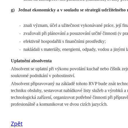
g)
Jednat ekonomicky a v souladu se strategií udržitelného 
znali význam, účel a užitečnost vykonávané práce, její fi
-
zvažovali při plánování a posuzování určité činnosti (v p
-
efektivně hospodařili s finančními prostředky;
-
nakládali s materiály, energiemi, odpady, vodou a jinými 
-
Uplatnění absolventa
Absolvent se uplatní při výkonu povolání kuchař nebo číšník zej
soukromé podnikání v pohostinství.
Absolvent připravovaný na základě tohoto RVP bude znát technol
techniku obsluhy, sestavovat nabídkové listy služeb a výrobků a 
technologická zařízení, organizovat potřebné činnosti při přípr
profesionálně a komunikovat ve dvou cizích jazycích.
Zpět