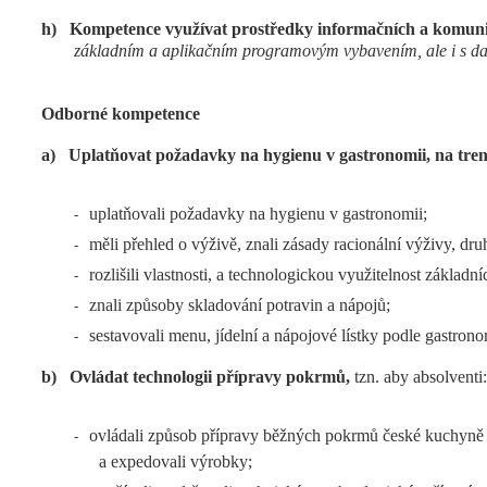
h)
Kompetence využívat prostředky informačních a komunik
základním a aplikačním programovým vybavením, ale i s dalš
Odborné kompetence
a)
Uplatňovat požadavky na hygienu v gastronomii, na tren
uplatňovali požadavky na hygienu v gastronomii;
-
měli přehled o výživě, znali zásady racionální výživy, dru
-
rozlišili vlastnosti, a technologickou využitelnost základn
-
znali způsoby skladování potravin a nápojů;
-
sestavovali menu, jídelní a nápojové lístky podle gastrono
-
b)
Ovládat technologii přípravy pokrmů,
tzn. aby absolventi:
ovládali způsob přípravy běžných pokrmů české kuchyně i 
-
a expedovali výrobky;