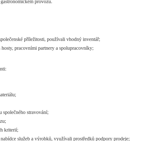
 v gastronomickém provozu.
polečenské příležitosti, používali vhodný inventář;
s hosty, pracovními partnery a spolupracovníky;
nti:
ateriálu;
u společného stravování;
zu;
 kriterií;
 nabídce služeb a výrobků, využívali prostředků podpory prodeje;