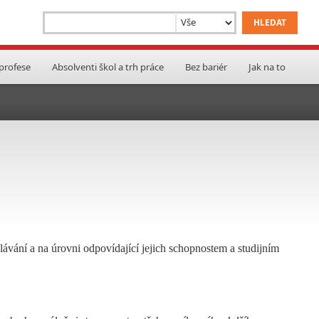
 profese
Absolventi škol a trh práce
Bez bariér
Jak na to
lávání a na úrovni odpovídající jejich schopnostem a studijním