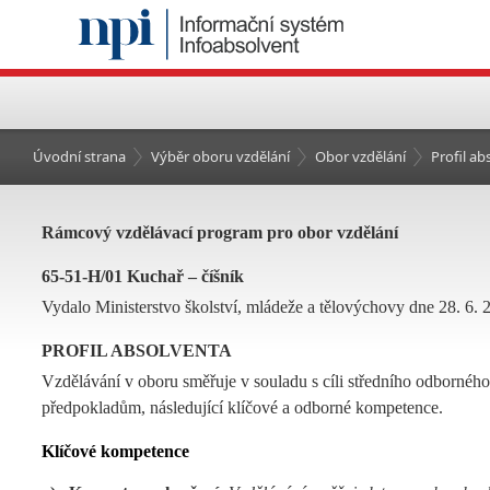
Úvodní strana
Výběr oboru vzdělání
Obor vzdělání
Profil a
Rámcový vzdělávací program pro obor vzdělání
65-51-H/01 Kuchař – číšník
Vydalo Ministerstvo školství, mládeže a tělovýchovy dne 28. 6. 
PROFIL ABSOLVENTA
Vzdělávání v oboru směřuje v souladu s cíli středního odborného 
předpokladům, následující klíčové a odborné kompetence.
Klíčov
é kompetence