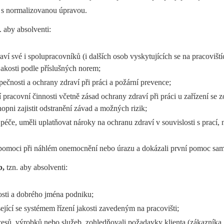
 s normalizovanou úpravou.
. aby absolventi:
ví své i spolupracovníků (i dalších osob vyskytujících se na pracovištíc
 jakosti podle příslušných norem;
zpečnosti a ochrany zdraví při práci a požární prevence;
 pracovní činnosti včetně zásad ochrany zdraví při práci u zařízení se 
opni zajistit odstranění závad a možných rizik;
í péče, uměli uplatňovat nároky na ochranu zdraví v souvislosti s prací
pomoci při náhlém onemocnění nebo úrazu a dokázali první pomoc sam
b,
tzn. aby absolventi:
osti a dobrého jména podniku;
jící se systémem řízení jakosti zavedeným na pracovišti;
cesů, výrobků nebo služeb, zohledňovali požadavky klienta (zákazníka,