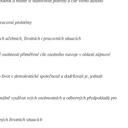
okrok a reálně si stanovovat potřeby a cíle svého dalšího
pracovní problémy
ch učebních, životních i pracovních situacích
é osobnosti přiměřené cíle osobního rozvoje v oblasti zájmové
život v demokratické společnosti a dodržovali je, jednali
timálně využívat svých osobnostních a odborných předpokladů pro
ých životních situacích